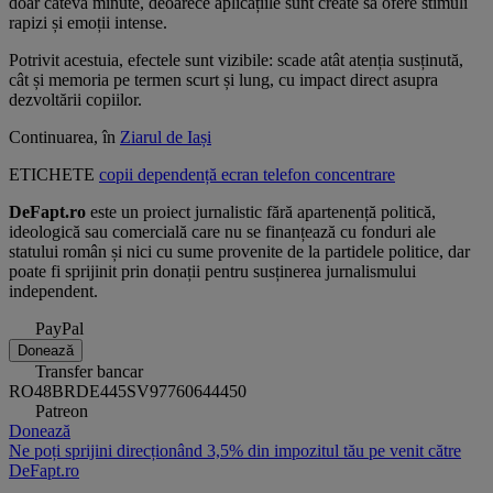
doar câteva minute, deoarece aplicațiile sunt create să ofere stimuli
rapizi și emoții intense.
Potrivit acestuia, efectele sunt vizibile: scade atât atenția susținută,
cât și memoria pe termen scurt și lung, cu impact direct asupra
dezvoltării copiilor.
Continuarea, în
Ziarul de Iași
ETICHETE
copii
dependență
ecran
telefon
concentrare
DeFapt.ro
este un proiect jurnalistic fără apartenență politică,
ideologică sau comercială care nu se finanțează cu fonduri ale
statului român și nici cu sume provenite de la partidele politice, dar
poate fi sprijinit prin donații pentru susținerea jurnalismului
independent.
PayPal
Donează
Transfer bancar
RO48BRDE445SV97760644450
Patreon
Donează
Ne poți sprijini direcționând 3,5% din impozitul tău pe venit către
DeFapt.ro