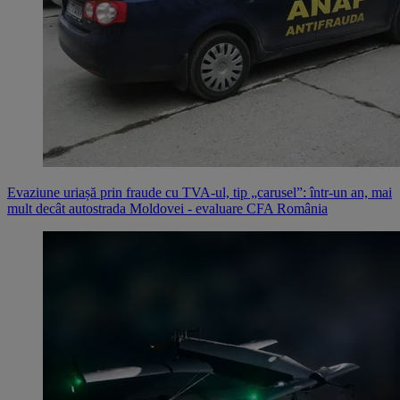
Evaziune uriașă prin fraude cu TVA-ul, tip „carusel”: într-un an, mai
mult decât autostrada Moldovei - evaluare CFA România