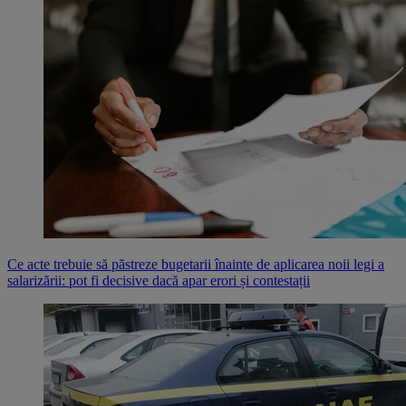
Ce acte trebuie să păstreze bugetarii înainte de aplicarea noii legi a
salarizării: pot fi decisive dacă apar erori și contestații