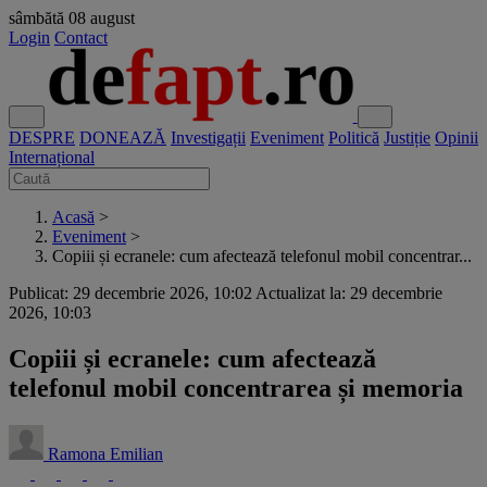
sâmbătă
08 august
Login
Contact
DESPRE
DONEAZĂ
Investigații
Eveniment
Politică
Justiție
Opinii
Internațional
Acasă
>
Eveniment
>
Copiii și ecranele: cum afectează telefonul mobil concentrar...
Publicat: 29 decembrie 2026, 10:02
Actualizat la: 29 decembrie
2026, 10:03
Copiii și ecranele: cum afectează
telefonul mobil concentrarea și memoria
Ramona Emilian