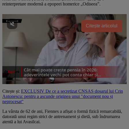
reinterpretare modernă a epopeei homerice „Odiseea”.
Citește articolul
Citește și:
EXCLUSIV De ce a secretizat CNSAS dosarul lui Crin
Antonescu: pentru a ascunde originea unui "document nou și
neprocesat"
La vârsta de 62 de ani, Fiennes a afișat o formă fizică remarcabilă,
datorată unui regim strict de antrenament și dietă, sub îndrumarea
atentă a lui Avasilcai.​