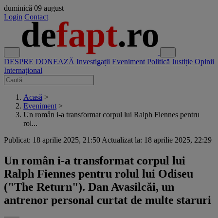
duminică
09 august
Login
Contact
DESPRE
DONEAZĂ
Investigații
Eveniment
Politică
Justiție
Opinii
Internațional
Acasă
>
Eveniment
>
Un român i-a transformat corpul lui Ralph Fiennes pentru
rol...
Publicat: 18 aprilie 2025, 21:50
Actualizat la: 18 aprilie 2025, 22:29
Un român i-a transformat corpul lui
Ralph Fiennes pentru rolul lui Odiseu
("The Return"). Dan Avasilcăi, un
antrenor personal curtat de multe staruri