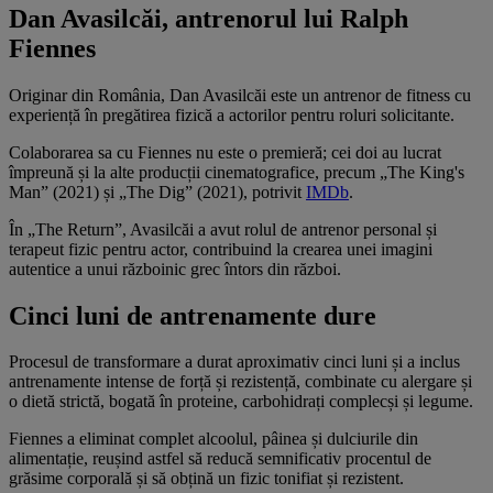
Dan Avasilcăi, antrenorul lui Ralph
Fiennes
Originar din România, Dan Avasilcăi este un antrenor de fitness cu
experiență în pregătirea fizică a actorilor pentru roluri solicitante.
Colaborarea sa cu Fiennes nu este o premieră; cei doi au lucrat
împreună și la alte producții cinematografice, precum „The King's
Man” (2021) și „The Dig” (2021), potrivit
IMDb
.
În „The Return”, Avasilcăi a avut rolul de antrenor personal și
terapeut fizic pentru actor, contribuind la crearea unei imagini
autentice a unui războinic grec întors din război.​
Cinci luni de antrenamente dure
Procesul de transformare a durat aproximativ cinci luni și a inclus
antrenamente intense de forță și rezistență, combinate cu alergare și
o dietă strictă, bogată în proteine, carbohidrați complecși și legume.
Fiennes a eliminat complet alcoolul, pâinea și dulciurile din
alimentație, reușind astfel să reducă semnificativ procentul de
grăsime corporală și să obțină un fizic tonifiat și rezistent.