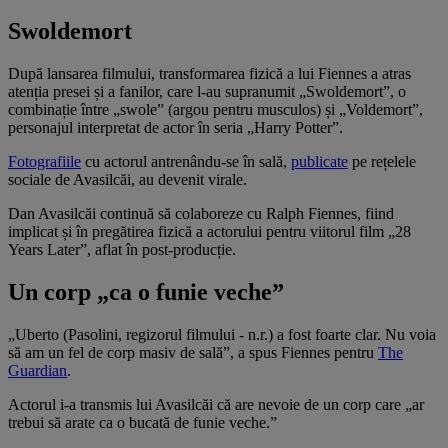
Swoldemort
După lansarea filmului, transformarea fizică a lui Fiennes a atras
atenția presei și a fanilor, care l-au supranumit „Swoldemort”, o
combinație între „swole” (argou pentru musculos) și „Voldemort”,
personajul interpretat de actor în seria „Harry Potter”.
Fotografiile
cu actorul antrenându-se în sală,
publicate
pe rețelele
sociale de Avasilcăi, au devenit virale.
Dan Avasilcăi continuă să colaboreze cu Ralph Fiennes, fiind
implicat și în pregătirea fizică a actorului pentru viitorul film „28
Years Later”, aflat în post-producție.
Un corp „ca o funie veche”
„Uberto (Pasolini, regizorul filmului - n.r.) a fost foarte clar. Nu voia
să am un fel de corp masiv de sală”, a spus Fiennes pentru
The
Guardian
.
Actorul i-a transmis lui Avasilcăi că are nevoie de un corp care „ar
trebui să arate ca o bucată de funie veche.”