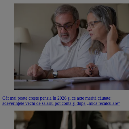
Cât mai poate crește pensia în 2026 și ce acte merită căutate:
adeverințele vechi de salariu pot conta și după „mica recalculare”