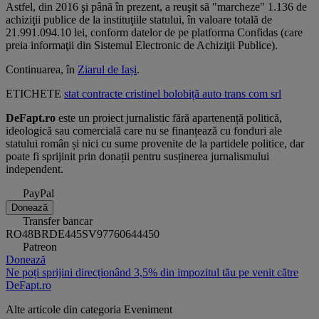
Astfel, din 2016 şi până în prezent, a reuşit să "marcheze" 1.136 de
achiziţii publice de la instituţiile statului, în valoare totală de
21.991.094.10 lei, conform datelor de pe platforma Confidas (care
preia informaţii din Sistemul Electronic de Achiziţii Publice).
Continuarea, în
Ziarul de Iași
.
ETICHETE
stat
contracte
cristinel bolobiță
auto trans com srl
DeFapt.ro
este un proiect jurnalistic fără apartenență politică,
ideologică sau comercială care nu se finanțează cu fonduri ale
statului român și nici cu sume provenite de la partidele politice, dar
poate fi sprijinit prin donații pentru susținerea jurnalismului
independent.
PayPal
Donează
Transfer bancar
RO48BRDE445SV97760644450
Patreon
Donează
Ne poți sprijini direcționând 3,5% din impozitul tău pe venit către
DeFapt.ro
Alte articole din categoria
Eveniment