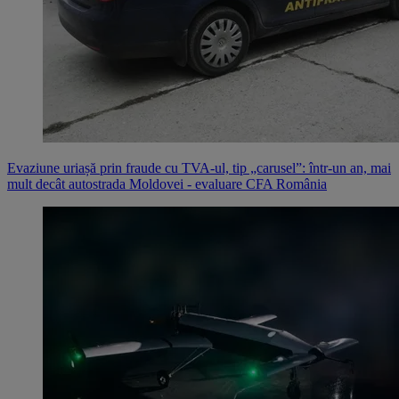
Evaziune uriașă prin fraude cu TVA-ul, tip „carusel”: într-un an, mai
mult decât autostrada Moldovei - evaluare CFA România