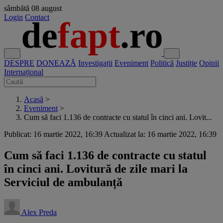
sâmbătă
08 august
Login
Contact
DESPRE
DONEAZĂ
Investigații
Eveniment
Politică
Justiție
Opinii
Internațional
Acasă
>
Eveniment
>
Cum să faci 1.136 de contracte cu statul în cinci ani. Lovit...
Publicat: 16 martie 2022, 16:39
Actualizat la: 16 martie 2022, 16:39
Cum să faci 1.136 de contracte cu statul
în cinci ani. Lovitură de zile mari la
Serviciul de ambulanță
Alex Preda