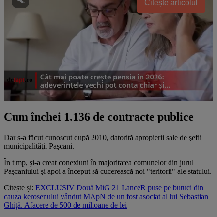
Citește articolul
Cum închei 1.136 de contracte publice
Dar s-a făcut cunoscut după 2010, datorită apropierii sale de şefii
municipalităţii Paşcani.
În timp, şi-a creat conexiuni în majoritatea comunelor din jurul
Paşcaniului şi apoi a început să cucerească noi "teritorii" ale statului.
Citește și:
EXCLUSIV Două MiG 21 LanceR puse pe butuci din
cauza kerosenului vândut MApN de un fost asociat al lui Sebastian
Ghiță. Afacere de 500 de milioane de lei