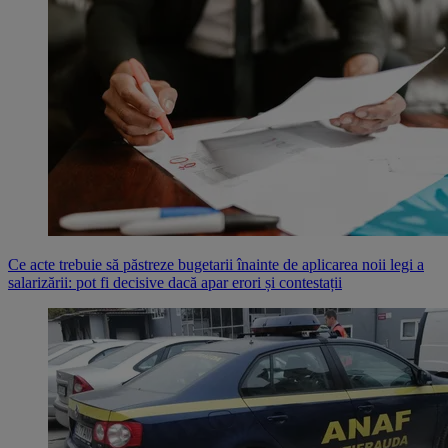
Ce acte trebuie să păstreze bugetarii înainte de aplicarea noii legi a
salarizării: pot fi decisive dacă apar erori și contestații