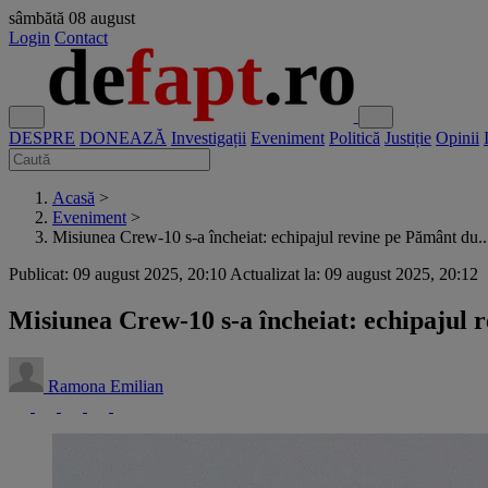
sâmbătă
08 august
Login
Contact
DESPRE
DONEAZĂ
Investigații
Eveniment
Politică
Justiție
Opinii
Acasă
>
Eveniment
>
Misiunea Crew-10 s-a încheiat: echipajul revine pe Pământ du..
Publicat: 09 august 2025, 20:10
Actualizat la: 09 august 2025, 20:12
Misiunea Crew-10 s-a încheiat: echipajul r
Ramona Emilian