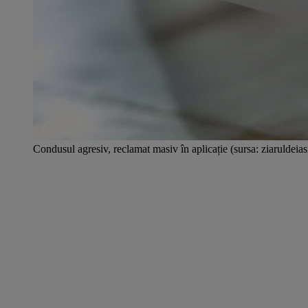
Condusul agresiv, reclamat masiv în aplicație (sursa: ziaruldeias