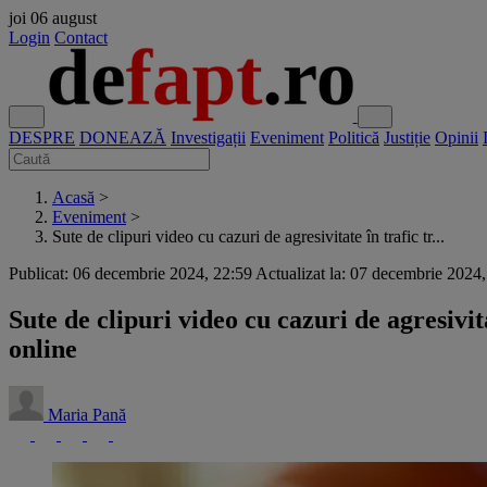
joi
06 august
Login
Contact
DESPRE
DONEAZĂ
Investigații
Eveniment
Politică
Justiție
Opinii
Acasă
>
Eveniment
>
Sute de clipuri video cu cazuri de agresivitate în trafic tr...
Publicat: 06 decembrie 2024, 22:59
Actualizat la: 07 decembrie 2024,
Sute de clipuri video cu cazuri de agresivit
online
Maria Pană