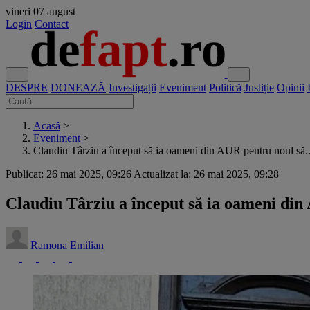
vineri
07 august
Login
Contact
DESPRE
DONEAZĂ
Investigații
Eveniment
Politică
Justiție
Opinii
Acasă
>
Eveniment
>
Claudiu Târziu a început să ia oameni din AUR pentru noul să..
Publicat: 26 mai 2025, 09:26
Actualizat la: 26 mai 2025, 09:28
Claudiu Târziu a început să ia oameni din 
Ramona Emilian