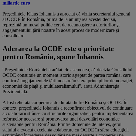
miliarde euro
Preşedintele Klaus Iohannis a apreciat că vizita secretarului general
al OCDE în România, prima de la anunţarea acestei decizii,
reprezintă un mesaj politic cert de recunoaştere a eforturilor şi
angajamentului ţării noastre în acest proces de modernizare şi
consolidare.
Aderarea la OCDE este o prioritate
pentru România, spune Iohannis
"Preşedintele României a arătat, de asemenea, că decizia Consiliului
OCDE constituie un moment istoric aşteptat de partea română, care
confirmă angajamentele ţării noastre în sfera principiilor democraţiei,
economiei de piaţă şi multilateralismului", arată Administraţia
Prezidenţială.
A fost reliefată cooperarea de durată dintre România şi OCDE. În
context, preşedintele Iohannis a reconfirmat obiectivul de continuare
a colaborării strânse cu structurile organizaţiei, pentru implementarea
reformelor necesare şi promovarea unei dezvoltări economice
sustenabile pentru România. Printre domeniile de interes, şeful
statului a evocat excelenta colaborare cu OCDE în sfera educaţiei,
exprimând încrederea dezvoltării pe mai departe a cooperării pe