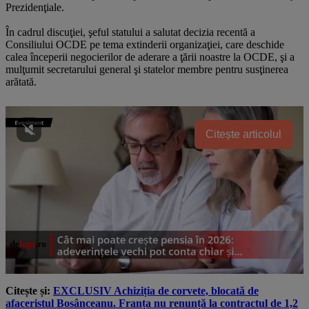
Prezidenţiale.
În cadrul discuţiei, şeful statului a salutat decizia recentă a
Consiliului OCDE pe tema extinderii organizaţiei, care deschide
calea începerii negocierilor de aderare a ţării noastre la OCDE, şi a
mulţumit secretarului general şi statelor membre pentru susţinerea
arătată.
Citește articolul
Citește și:
EXCLUSIV Achiziția de corvete, blocată de
afaceristul Bosânceanu. Franța nu renunță la contractul de 1,2