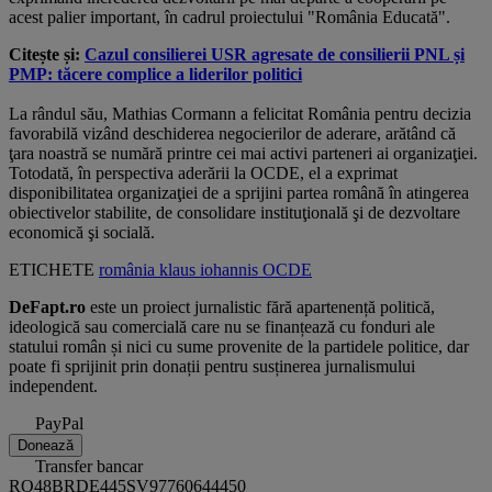
acest palier important, în cadrul proiectului "România Educată".
Citește și:
Cazul consilierei USR agresate de consilierii PNL și
PMP: tăcere complice a liderilor politici
La rândul său, Mathias Cormann a felicitat România pentru decizia
favorabilă vizând deschiderea negocierilor de aderare, arătând că
ţara noastră se numără printre cei mai activi parteneri ai organizaţiei.
Totodată, în perspectiva aderării la OCDE, el a exprimat
disponibilitatea organizaţiei de a sprijini partea română în atingerea
obiectivelor stabilite, de consolidare instituţională şi de dezvoltare
economică şi socială.
ETICHETE
românia
klaus iohannis
OCDE
DeFapt.ro
este un proiect jurnalistic fără apartenență politică,
ideologică sau comercială care nu se finanțează cu fonduri ale
statului român și nici cu sume provenite de la partidele politice, dar
poate fi sprijinit prin donații pentru susținerea jurnalismului
independent.
PayPal
Donează
Transfer bancar
RO48BRDE445SV97760644450