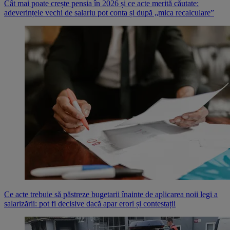
Cât mai poate crește pensia în 2026 și ce acte merită căutate:
adeverințele vechi de salariu pot conta și după „mica recalculare”
Ce acte trebuie să păstreze bugetarii înainte de aplicarea noii legi a
salarizării: pot fi decisive dacă apar erori și contestații