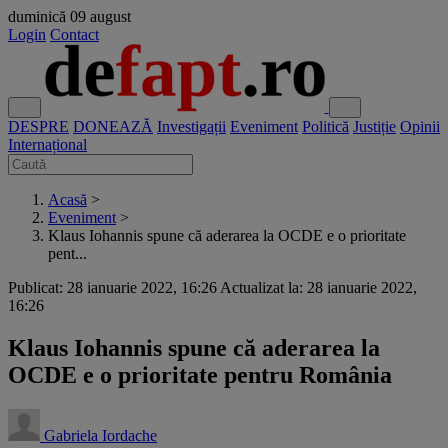
duminică
09 august
Login
Contact
DESPRE
DONEAZĂ
Investigații
Eveniment
Politică
Justiție
Opinii
Internațional
Acasă
>
Eveniment
>
Klaus Iohannis spune că aderarea la OCDE e o prioritate
pent...
Publicat: 28 ianuarie 2022, 16:26
Actualizat la: 28 ianuarie 2022,
16:26
Klaus Iohannis spune că aderarea la
OCDE e o prioritate pentru România
Gabriela Iordache