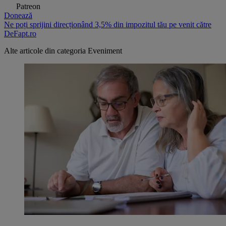
Patreon
Donează
Ne poți sprijini direcționând 3,5% din impozitul tău pe venit către
DeFapt.ro
Alte articole din categoria
Eveniment