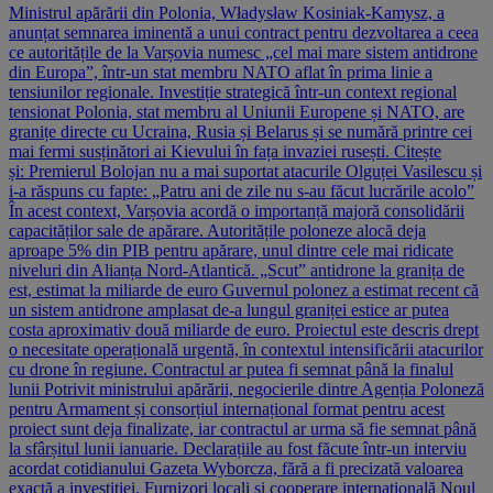
Ministrul apărării din Polonia, Władysław Kosiniak-Kamysz, a
anunțat semnarea iminentă a unui contract pentru dezvoltarea a ceea
ce autoritățile de la Varșovia numesc „cel mai mare sistem antidrone
din Europa”, într-un stat membru NATO aflat în prima linie a
tensiunilor regionale. Investiție strategică într-un context regional
tensionat Polonia, stat membru al Uniunii Europene și NATO, are
granițe directe cu Ucraina, Rusia și Belarus și se numără printre cei
mai fermi susținători ai Kievului în fața invaziei rusești. Citește
și: Premierul Bolojan nu a mai suportat atacurile Olguței Vasilescu și
i-a răspuns cu fapte: „Patru ani de zile nu s-au făcut lucrările acolo”
În acest context, Varșovia acordă o importanță majoră consolidării
capacităților sale de apărare. Autoritățile poloneze alocă deja
aproape 5% din PIB pentru apărare, unul dintre cele mai ridicate
niveluri din Alianța Nord-Atlantică. „Scut” antidrone la granița de
est, estimat la miliarde de euro Guvernul polonez a estimat recent că
un sistem antidrone amplasat de-a lungul graniței estice ar putea
costa aproximativ două miliarde de euro. Proiectul este descris drept
o necesitate operațională urgentă, în contextul intensificării atacurilor
cu drone în regiune. Contractul ar putea fi semnat până la finalul
lunii Potrivit ministrului apărării, negocierile dintre Agenția Poloneză
pentru Armament și consorțiul internațional format pentru acest
proiect sunt deja finalizate, iar contractul ar urma să fie semnat până
la sfârșitul lunii ianuarie. Declarațiile au fost făcute într-un interviu
acordat cotidianului Gazeta Wyborcza, fără a fi precizată valoarea
exactă a investiției. Furnizori locali și cooperare internațională Noul