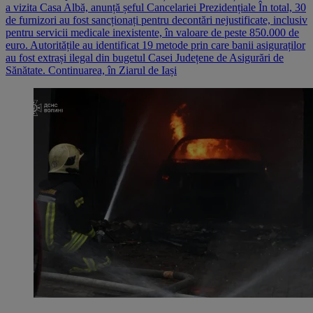
a vizita Casa Albă, anunță șeful Cancelariei Prezidențiale În total, 30
de furnizori au fost sancționați pentru decontări nejustificate, inclusiv
pentru servicii medicale inexistente, în valoare de peste 850.000 de
euro. Autoritățile au identificat 19 metode prin care banii asiguraților
au fost extrași ilegal din bugetul Casei Județene de Asigurări de
Sănătate. Continuarea, în Ziarul de Iași