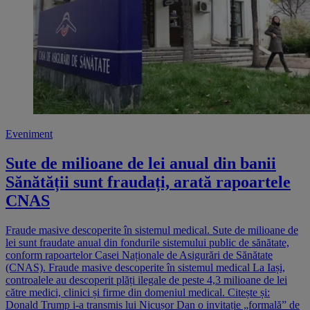
Eveniment
Sute de milioane de lei anual din banii
Sănătății sunt fraudați, arată rapoartele
CNAS
Fraude masive descoperite în sistemul medical. Sute de milioane de
lei sunt fraudate anual din fondurile sistemului public de sănătate,
conform rapoartelor Casei Naționale de Asigurări de Sănătate
(CNAS). Fraude masive descoperite în sistemul medical La Iași,
controalele au descoperit plăți ilegale de peste 4,3 milioane de lei
către medici, clinici și firme din domeniul medical. Citește și:
Donald Trump i-a transmis lui Nicușor Dan o invitație „formală” de