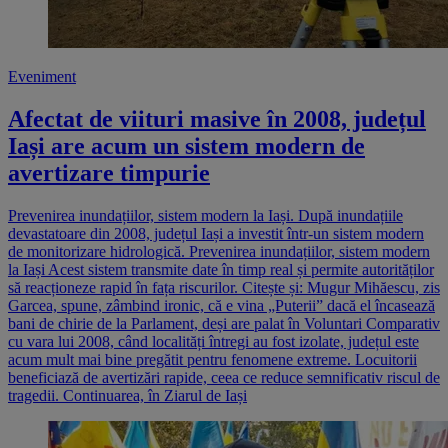
Eveniment
Afectat de viituri masive în 2008, județul
Iași are acum un sistem modern de
avertizare timpurie
Prevenirea inundațiilor, sistem modern la Iași. După inundațiile
devastatoare din 2008, județul Iași a investit într-un sistem modern
de monitorizare hidrologică. Prevenirea inundațiilor, sistem modern
la Iași Acest sistem transmite date în timp real și permite autorităților
să reacționeze rapid în fața riscurilor. Citește și: Mugur Mihăescu, zis
Garcea, spune, zâmbind ironic, că e vina „Puterii” dacă el încasează
bani de chirie de la Parlament, deși are palat în Voluntari Comparativ
cu vara lui 2008, când localități întregi au fost izolate, județul este
acum mult mai bine pregătit pentru fenomene extreme. Locuitorii
beneficiază de avertizări rapide, ceea ce reduce semnificativ riscul de
tragedii. Continuarea, în Ziarul de Iași