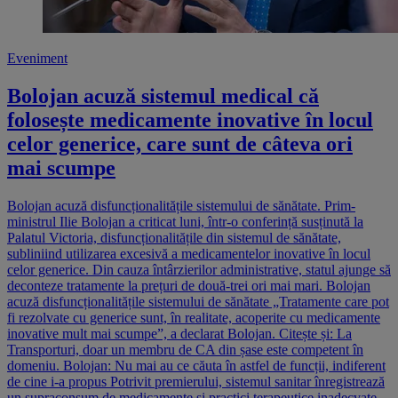
Eveniment
Bolojan acuză sistemul medical că
folosește medicamente inovative în locul
celor generice, care sunt de câteva ori
mai scumpe
Bolojan acuză disfuncționalitățile sistemului de sănătate. Prim-
ministrul Ilie Bolojan a criticat luni, într-o conferință susținută la
Palatul Victoria, disfuncționalitățile din sistemul de sănătate,
subliniind utilizarea excesivă a medicamentelor inovative în locul
celor generice. Din cauza întârzierilor administrative, statul ajunge să
deconteze tratamente la prețuri de două-trei ori mai mari. Bolojan
acuză disfuncționalitățile sistemului de sănătate „Tratamente care pot
fi rezolvate cu generice sunt, în realitate, acoperite cu medicamente
inovative mult mai scumpe”, a declarat Bolojan. Citește și: La
Transporturi, doar un membru de CA din șase este competent în
domeniu. Bolojan: Nu mai au ce căuta în astfel de funcții, indiferent
de cine i-a propus Potrivit premierului, sistemul sanitar înregistrează
un supraconsum de medicamente și practici terapeutice inadecvate.