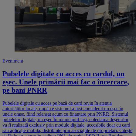
Eveniment
Pubelele digitale cu acces cu cardul, un
eșec. Unele primării mai fac o încercare,
pe bani PNRR
Pubelele digitale cu acces pe bază de card revin în atenția
autorităților locale, după ce sistemul a fost considerat un eșec în
unele orașe, fiind relansat acum cu finanțare prin PNRR. Sistemul
pubelelor digitale, un eșec În municipiul Iași, colectarea deșeurilor
va fi realizată exclusiv prin module digitale, accesibile doar cu card
sau aplicație mobilă, distribuite prin asociațiile de proprietari. Citește
și: Bolojan, atacat în ședința PNL de amicii PSD Rareș Bogdan,