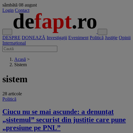
sâmbătă
08 august
Login
Contact
DESPRE
DONEAZĂ
Investigații
Eveniment
Politică
Justiție
Opinii
Internațional
Acasă
>
Sistem
sistem
28 articole
Politică
Ciucu nu se mai ascunde: a denunțat
„sistemul” securist din justiție care pune
„presiune pe PNL”