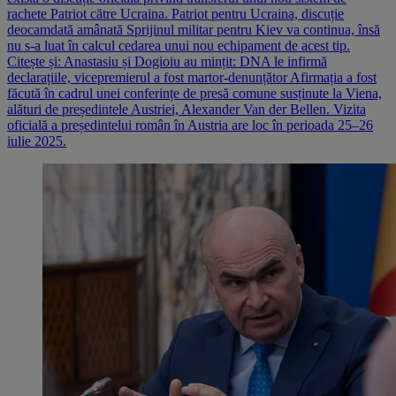
rachete Patriot către Ucraina. Patriot pentru Ucraina, discuție
deocamdată amânată Sprijinul militar pentru Kiev va continua, însă
nu s-a luat în calcul cedarea unui nou echipament de acest tip.
Citește și: Anastasiu și Dogioiu au mințit: DNA le infirmă
declarațiile, vicepremierul a fost martor-denunțător Afirmația a fost
făcută în cadrul unei conferințe de presă comune susținute la Viena,
alături de președintele Austriei, Alexander Van der Bellen. Vizita
oficială a președintelui român în Austria are loc în perioada 25–26
iulie 2025.