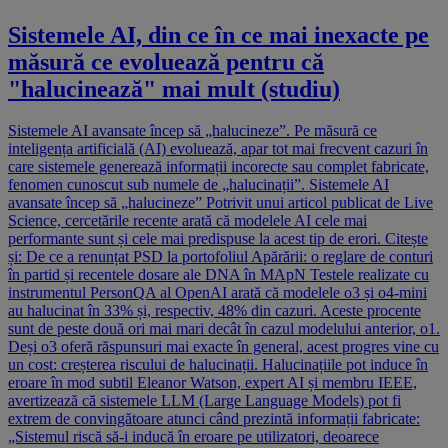
Sistemele AI, din ce în ce mai inexacte pe
măsură ce evoluează pentru că
"halucinează" mai mult (studiu)
Sistemele AI avansate încep să „halucineze”. Pe măsură ce
inteligența artificială (AI) evoluează, apar tot mai frecvent cazuri în
care sistemele generează informații incorecte sau complet fabricate,
fenomen cunoscut sub numele de „halucinații”. Sistemele AI
avansate încep să „halucineze” Potrivit unui articol publicat de Live
Science, cercetările recente arată că modelele AI cele mai
performante sunt și cele mai predispuse la acest tip de erori. Citește
și: De ce a renunțat PSD la portofoliul Apărării: o reglare de conturi
în partid și recentele dosare ale DNA în MApN Testele realizate cu
instrumentul PersonQA al OpenAI arată că modelele o3 și o4-mini
au halucinat în 33% și, respectiv, 48% din cazuri. Aceste procente
sunt de peste două ori mai mari decât în cazul modelului anterior, o1.
Deși o3 oferă răspunsuri mai exacte în general, acest progres vine cu
un cost: creșterea riscului de halucinații. Halucinațiile pot induce în
eroare în mod subtil Eleanor Watson, expert AI și membru IEEE,
avertizează că sistemele LLM (Large Language Models) pot fi
extrem de convingătoare atunci când prezintă informații fabricate:
„Sistemul riscă să-i inducă în eroare pe utilizatori, deoarece