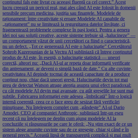
conținutul fals este livrat cu aceeași fluență ca cel corect.” Acest
lucru creează un pericol real, mai ales când AI este folosit în domenii
sensibile precum medicina, justiția sau finanțele. Modelele de
raționament: între creativitate și eroare Modelele AI capabile de
„raționament” nu se limitează la regurgitarea datelor învățate, ci
fragmentează problemele complexe în pași logici. Pentru a genera
idei noi sau soluții creative, aceste sisteme trebuie să „halucineze” —
un comportament văzut de unii cercetători ca fiind o caracteristică,
nu un defect. „Tot ce generează AI este o halucinație” Cercetătorul
Sohrob Kazerounian de la Vectra AI subliniază că întreg conținutul
produs de AI este, în esență, o halucinație statistică — uneori
corectă, alteori nu: „Dacă AI-ul ar repeta doar informații verificate
din antrenament, ar deveni o simplă bază de date.” Cu alte cuvinte,
creativitatea AI depinde tocmai de această capacitate de a produce
conținut nou, chiar dacă uneori greșit. Halucinațiile devin tot mai
greu de detectat Watson atrage atenția asupra unui efect paradoxal:
cu cât modelele AI devin mai avansate, cu atât greșelile lor sunt mai
subtile. Fabricarea informației este adesea „îmbrăcată” într-o logică
internă coerentă, ceea ce o face greu de sesizat fără verificări
minuțioase. Nu înțelegem complet cum „gândește” AI-ul Dario
Amodei, CEO al companiei Anthropic, subliniază într-un eseu
recent că nu înțelegem pe deplin cum ajung modelele AI la
concluziile și răspunsurile pe care le oferă: „Nu știm exact de ce un
sistem alege anumite cuvinte sau de ce greșește, chiar și când e în
general precis.” Această lipsă de transparență complică și mai mult