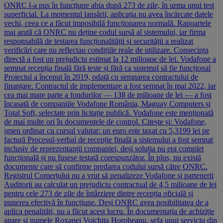
ONRC l-a pus în funcțiune abia după 273 de zile, în urma unui test
superficial. La momentul lansării, aplicația nu avea încărcate datele
vechi, ceea ce a făcut imposibilă funcționarea normală. Rapoartele
mai arată că ONRC nu deține codul sursă al sistemului, iar firma
responsabilă de testarea funcționalității și securității a realizat
verificări care nu reflectau condițiile reale de utilizare. Consecința
directă a fost un prejudiciu estimat la 12 milioane de lei. Vodafone a
semnat recepția finală fără teste și fără ca sistemul să fie funcțional
Proiectul a început în 2019, odată cu semnarea contractului de
finanțare. Contractul de implementare a fost semnat în mai 2022, iar
cea mai mare parte a fondurilor — 138 de milioane de lei — a fost
încasată de companiile Vodafone România, Maguay Computers și
Total Soft, selectate prin licitație publică. Vodafone este menționată
de mai multe ori în documentele de control. Citește și: Vodafone,
șmen ordinar cu cursul valutar: un euro este taxat cu 5,3199 lei pe
factură Procesul-verbal de recepție finală a sistemului a fost semnat
inclusiv de reprezentanții companiei, deși soluția nu era complet
funcțională și nu fusese testată corespunzător. În plus, nu există
documente care să confirme predarea codului sursă către ONRC.
Registrul Comerțului nu a vrut să penalizeze Vodafone și partenerii
Auditorii au calculat un prejudiciu contractual de 4,5 milioane de lei
pentru cele 273 de zile de întârziere dintre recepția oficială și
punerea efectivă în funcțiune. Deși ONRC avea posibilitatea de a
aplica penalități, nu a făcut acest lucru. În documentația de achiziție
apare și numele Roxanei Voichița Horobeanu, șefa unui serviciu din