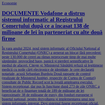
Economie
DOCUMENTE Vodafone a distrus
sistemul informatic al Registrului
Comerțului după ce a încasat 138 de
milioane de lei în parteneriat cu alte două
firme
În vara anului 2024, noul sistem informatic al Oficiului Național al
Registrului Comerțului (ONRC) a generat un blocaj fără precedent:
peste 130.000 de cereri au rămas neprocesate timp de mai multe
săptămâni, provocând haos, panică și pierderi semnificative în
mediul de afaceri. Citește și: Ministerul Sănătății refuză să legitimeze
medicii cu noile cărți electronice de identitate, le cere declarații
notariale, acuză Sebastian Burduja Două rapoarte de control
(realizate de Ministerul Justiției, respectiv de Curtea de Conturi)
consultate de Public Record scot la iveală amploarea eșecului.
Sistem recepționat, dar pus în funcțiune după 273 de zile ONRC a
beneficiat de o finanțare totală de 189 de milioane de lei
(aproximativ 38 de milioane de euro), din fonduri europene și
bugetul național, pentru dezvoltarea și implementarea unui nou
sistem informatic integrat. Deși sistemul fusese recepționat oficial,