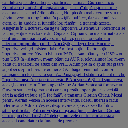
candidează, că de participat, participă”, a arătat Ciprian Ciucu.
Edilul a susținut că influența acestui „sistem” depășește ciclurile
electorale și schimbările politice. „Noi plecăm mai devreme sau mai
târziu, avem un timp limitat în poziţiile publice, dar sistemul este
etern, ei, în gradele şi funcţiile lor, rămân”, a transmis acesta.
Alegerile în București, câștigate împotriva „sistemului” Referindu-se
la competițiile electorale din Capitală, Ciprian Ciucu a afirmat că s-a
confruntat nu doar cu adversarii politici, ci și cu opoziție din
interiorul propriului partid. „Am câştigat alegerile în Bucureşti
împotriva voinţei «sistemului». Am fost puţini, foarte puţini,
împotriva tuturor. Ne-am bătut cu PSD, ne-am bătut şi cu USR - nu
pun USR în «sistem», m-am bătut cu AUR şi televiziunea lor, m-am
bătut cu trădătorii de astăzi din PNL. Acum pot să o spun sus şi tare
şi pot să o spun liber: ne-au trădat! Au băgat bani mulţi contra
campaniei mele şi... să o spun?... Până şi şeful statului a făcut un clip
împotriva mea. Acesta este adevărul! Am spus-o! Şi mai spun ceva:
aceiaşi oameni care îl împing astăzi pe Adrian Veştea să formeze un
Guvern sunt aceiaşi oameni care au pregătit operaţiunea specială
căreia astăzi trebuie să îi fac faţă”, a transmis Ciprian Ciucu. Mesaj
pentru Adrian Veștea În aceeași intervenție, liderul liberal a făcut
referire și la Adrian Veștea, despre care a spus că se află într-o
situație dificilă. „Adrian Veştea nu îşi aparţine”, a declarat Ciprian
Ciucu, precizând însă că înțelege motivele pentru care acesta a
acceptat candidatura la funcția de premier.