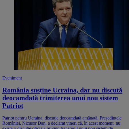
Eveniment
România susține Ucraina, dar nu discută
deocamdată trimiterea unui nou sistem
Patriot
Patriot pentru Ucraina, discuție deocamdată amânată. Președintele
României, Nicușor Dan, a declarat vineri că, în acest moment, nu
există o discuție oficială privind transferul unui nou sistem de