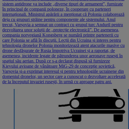
sistem antidrone va include „diverse tipuri de armament”, furnizate
în principal de companii poloneze, în cooperare cu parteneri
internaționali. Ministrul apărării a menționat că Polonia colaborează
deja cu grupuri străine pentru componente ale sistemului. Anul
trecut, Varșovia a semnat un contract cu grupul turc Anduril pentru
dezvoltarea unor soluții de „protecție electronică”. De asemenea,
compania norvegiană Kongsberg se numără printre partenerii cu
care Polonia se află în discuții. Lecții din Ucraina și interes pentru
tehnologia dronelor Polonia monitorizează atent atacurile masive cu
drone desfășurate de Rusia împotriva Ucrainei și a raportat, de
asemenea, incidente legate de pătrunderea unor aeronave rusești în
spațiul său aerian. După ce s-a declarat dispusă să furnizeze
Kievului avioane de vânătoare MiG-29 de concepție sovietică,
Varșovia și-a exprimat interesul și pentru tehnologiile ucrainene din
domeniul dronelor, un sector care a cunoscut o dezvoltare accelerată
de la începutul invaziei rusești, în urmă cu aproape patru ani.