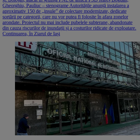
Gheorghiu, Pauliuc – stenograme Autoritățile anunță instalarea a
aproximativ 150 de „insule” de colectare modernizate, dedicate
sortării pe categorii, care nu vor putea fi folosite în afara zonelor
arondate. Proiectul nu mai include pubelele subterane, abandonate
din cauza riscurilor de inundații și a costurilor ridicate de exploatare.
Continuarea, în Ziarul de Iași