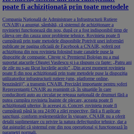
poate fi achiziționată prin toate metodele
Compania Națională de Administrare a Infrastructurii Rutiere
(CNAIR) a anunțat, sâmbătă, că sistemul de achiziționare a
rovinietei funcționează din nou, după ce a fost indisponibil timp de
câteva ore din cauza unor probleme tehnice. Rovinieta poate fi
cumpărată prin toate metodele disponibile Potrivit unei informări
publicate pe pagina oficială de Facebook a CNAIR, șoferii pot
achiziționa din nou rovinieta folosind toate canalele puse la
dispoziție de companie. Citește și: Premierul Bolojan nu a mai
suportat atacurile Olguței Vasilescu și i-a răspuns cu fapte: „Patru ani
de zile nu s-au făcut lucrările acolo” „Din acest moment rovinieta
poate fi din nou achiziționată prin toate metodele puse la dispoziția
utilizatorilor infrastructurii rutiere (sms, platforme online,
benzinării)”, a transmis CNAIR. Precizări importante pentru șoferi
Reprezentanții CNAIR au reamintit că, în situațiile în care
conducătorii auto au circulat pe rețeaua națională de drumuri fără a
putea cumpăra rovinieta înainte de plecare, aceasta poate fi
achiziționată ulterior, în aceeași zi. Concret, rovinieta poate fi
cumpărată până la ora 24:00 a zilei respective, fără a fi aplicate
sancțiuni, conform reglementărilor în vigoare. CNAIR nu a oferit
detalii suplimentare cu privire la natura defecțiunilor tehnice, dar a
dat asigurări că sistemul este din nou operațional și funcționează în
parametri normali.