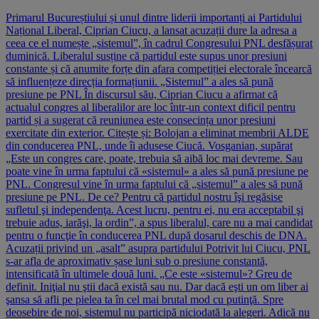
Primarul Bucureștiului și unul dintre liderii importanți ai Partidului
Național Liberal, Ciprian Ciucu, a lansat acuzații dure la adresa a
ceea ce el numește „sistemul”, în cadrul Congresului PNL desfășurat
duminică. Liberalul susține că partidul este supus unor presiuni
constante și că anumite forțe din afara competiției electorale încearcă
să influențeze direcția formațiunii. „Sistemul” a ales să pună
presiune pe PNL În discursul său, Ciprian Ciucu a afirmat că
actualul congres al liberalilor are loc într-un context dificil pentru
partid și a sugerat că reuniunea este consecința unor presiuni
exercitate din exterior. Citește și: Bolojan a eliminat membrii ALDE
din conducerea PNL, unde îi adusese Ciucă. Vosganian, supărat
„Este un congres care, poate, trebuia să aibă loc mai devreme. Sau
poate vine în urma faptului că «sistemul» a ales să pună presiune pe
PNL. Congresul vine în urma faptului că „sistemul” a ales să pună
presiune pe PNL. De ce? Pentru că partidul nostru îşi regăsise
sufletul şi independenţa. Acest lucru, pentru ei, nu era acceptabil şi
trebuie adus, iarăşi, la ordin”, a spus liberalul, care nu a mai candidat
pentru o funcţie în conducerea PNL după dosarul deschis de DNA.
Acuzații privind un „asalt” asupra partidului Potrivit lui Ciucu, PNL
s-ar afla de aproximativ șase luni sub o presiune constantă,
intensificată în ultimele două luni. „Ce este «sistemul»? Greu de
definit. Iniţial nu ştii dacă există sau nu. Dar dacă eşti un om liber ai
şansa să afli pe pielea ta în cel mai brutal mod cu putinţă. Spre
deosebire de noi, sistemul nu participă niciodată la alegeri. Adică nu