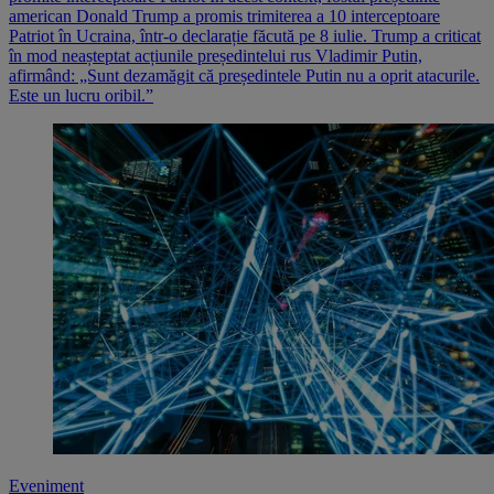
american Donald Trump a promis trimiterea a 10 interceptoare
Patriot în Ucraina, într-o declarație făcută pe 8 iulie. Trump a criticat
în mod neașteptat acțiunile președintelui rus Vladimir Putin,
afirmând: „Sunt dezamăgit că președintele Putin nu a oprit atacurile.
Este un lucru oribil.”
Eveniment