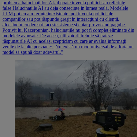
problema halucinațiilor. AI-ul poate inventa politici sau referințe
false Halucinațiile AI au deja consecințe în lumea reală. Modelele
LLM pot crea referințe inexistente, pot inventa politici ale
companiilor sau pot răspunde greșit în interacțiuni cu clienții,
afectând încrederea în aceste sisteme și chiar provocând pagube.
Potrivit lui Kazerounian, halucinațiile nu pot fi complet eliminate din
modelele avansate. De aceea, utilizatorii trebuie să trateze
răspunsurile AI cu același scepticism cu care ar evalua informații
venite de la alte persoane: „Nu există un mod universal de a forța un
model să spună doar adevărul.”