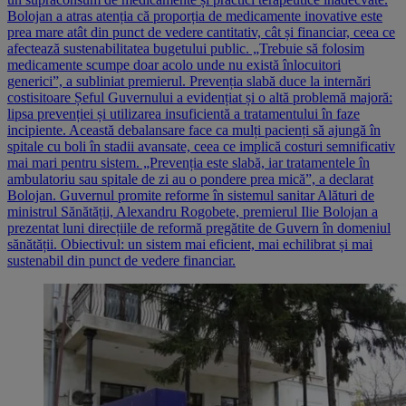
Bolojan a atras atenția că proporția de medicamente inovative este
prea mare atât din punct de vedere cantitativ, cât și financiar, ceea ce
afectează sustenabilitatea bugetului public. „Trebuie să folosim
medicamente scumpe doar acolo unde nu există înlocuitori
generici”, a subliniat premierul. Prevenția slabă duce la internări
costisitoare Șeful Guvernului a evidențiat și o altă problemă majoră:
lipsa prevenției și utilizarea insuficientă a tratamentului în faze
incipiente. Această debalansare face ca mulți pacienți să ajungă în
spitale cu boli în stadii avansate, ceea ce implică costuri semnificativ
mai mari pentru sistem. „Prevenția este slabă, iar tratamentele în
ambulatoriu sau spitale de zi au o pondere prea mică”, a declarat
Bolojan. Guvernul promite reforme în sistemul sanitar Alături de
ministrul Sănătății, Alexandru Rogobete, premierul Ilie Bolojan a
prezentat luni direcțiile de reformă pregătite de Guvern în domeniul
sănătății. Obiectivul: un sistem mai eficient, mai echilibrat și mai
sustenabil din punct de vedere financiar.