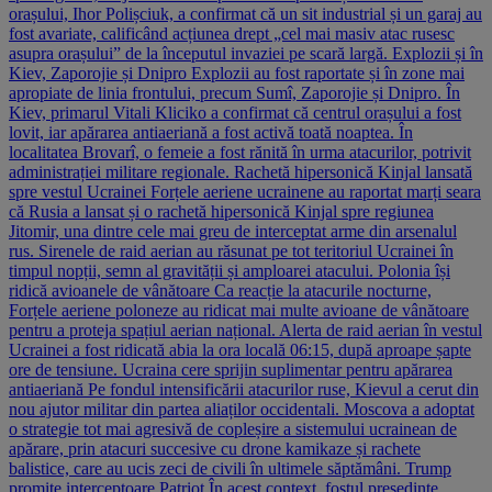
orașului, Ihor Polișciuk, a confirmat că un sit industrial și un garaj au
fost avariate, calificând acțiunea drept „cel mai masiv atac rusesc
asupra orașului” de la începutul invaziei pe scară largă. Explozii și în
Kiev, Zaporojie și Dnipro Explozii au fost raportate și în zone mai
apropiate de linia frontului, precum Sumî, Zaporojie și Dnipro. În
Kiev, primarul Vitali Kliciko a confirmat că centrul orașului a fost
lovit, iar apărarea antiaeriană a fost activă toată noaptea. În
localitatea Brovarî, o femeie a fost rănită în urma atacurilor, potrivit
administrației militare regionale. Rachetă hipersonică Kinjal lansată
spre vestul Ucrainei Forțele aeriene ucrainene au raportat marți seara
că Rusia a lansat și o rachetă hipersonică Kinjal spre regiunea
Jitomir, una dintre cele mai greu de interceptat arme din arsenalul
rus. Sirenele de raid aerian au răsunat pe tot teritoriul Ucrainei în
timpul nopții, semn al gravității și amploarei atacului. Polonia își
ridică avioanele de vânătoare Ca reacție la atacurile nocturne,
Forțele aeriene poloneze au ridicat mai multe avioane de vânătoare
pentru a proteja spațiul aerian național. Alerta de raid aerian în vestul
Ucrainei a fost ridicată abia la ora locală 06:15, după aproape șapte
ore de tensiune. Ucraina cere sprijin suplimentar pentru apărarea
antiaeriană Pe fondul intensificării atacurilor ruse, Kievul a cerut din
nou ajutor militar din partea aliaților occidentali. Moscova a adoptat
o strategie tot mai agresivă de copleșire a sistemului ucrainean de
apărare, prin atacuri succesive cu drone kamikaze și rachete
balistice, care au ucis zeci de civili în ultimele săptămâni. Trump
promite interceptoare Patriot În acest context, fostul președinte