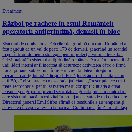
Eveniment
Război pe rachete în estul României:
operatorii antigrindină, demisii în bloc
Sistemul de combatere a căderilor de grindină din estul României a
fost zguduit de un val de peste 170 de demisii, generând un scandal
major într-un domeniu strategic pentru protecția viilor și livezilor.
Criză majoră în sistemul antigrindină românesc Au apărut acuzații că
unii lideri interni ar fi încercat să deturneze activitatea către o firmă
nouă, punând sub semnul întrebării credibilitatea întregului
mecanism antigrindină. Citește și: Fostă judecătoare: Justiția, ca în
anii '50, cînd se practica mascarada judiciară. „Prescripția, cea mai
mare escrocherie, pentru salvarea marii corupții” Situația a creat
tensiuni și îngrijorări privind securitatea agricolă, într-un context în
care sistemul joacă un rol vital în protejarea a sute de mii de hectare.
Directorul general Emil Sîrbu afirmă că tensiunile s-au temperat și
activitatea începe să revină la normal. Continuarea, în Ziarul de Iași