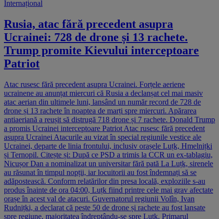
Internațional
Rusia, atac fără precedent asupra
Ucrainei: 728 de drone și 13 rachete.
Trump promite Kievului interceptoare
Patriot
Atac rusesc fără precedent asupra Ucrainei. Forțele aeriene
ucrainene au anunțat miercuri că Rusia a declanșat cel mai masiv
atac aerian din ultimele luni, lansând un număr record de 728 de
drone și 13 rachete în noaptea de marți spre miercuri. Apărarea
antiaeriană a reușit să distrugă 718 drone și 7 rachete. Donald Trump
a promis Ucrainei interceptoare Patriot Atac rusesc fără precedent
asupra Ucrainei Atacurile au vizat în special regiunile vestice ale
Ucrainei, departe de linia frontului, inclusiv orașele Luțk, Hmelnițki
și Ternopil. Citește și: După ce PSD a trimis la CCR un ex-tablagiu,
Nicușor Dan a nominalizat un universitar fără pată La Luțk, sirenele
au răsunat în timpul nopții, iar locuitorii au fost îndemnați să se
adăpostească. Conform relatărilor din presa locală, exploziile s-au
produs înainte de ora 04:00, Luțk fiind printre cele mai grav afectate
orașe în acest val de atacuri. Guvernatorul regiunii Volîn, Ivan
Rudnițki, a declarat că peste 50 de drone și rachete au fost lansate
spre regiune, majoritatea îndreptându-se spre Luțk. Primarul