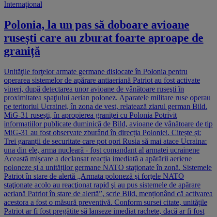
Internațional
Polonia, la un pas să doboare avioane
rusești care au zburat foarte aproape de
graniță
Unităţile forţelor armate germane dislocate în Polonia pentru
operarea sistemelor de apărare antiaeriană Patriot au fost activate
vineri, după detectarea unor avioane de vânătoare ruseşti în
proximitatea spaţiului aerian polonez. Aparatele militare ruse operau
pe teritoriul Ucrainei, în zona de vest, relatează ziarul german Bild.
MiG-31 rusești, în apropierea graniței cu Polonia Potrivit
informațiilor publicate duminică de Bild, avioane de vânătoare de tip
MiG-31 au fost observate zburând în direcția Poloniei. Citește și:
Trei garanții de securitate care pot opri Rusia să mai atace Ucraina:
una din ele, arma nucleară - fost comandant al armatei ucrainene
Această mișcare a declanșat reacția imediată a apărării aeriene
poloneze și a unităților germane NATO staționate în zonă. Sistemele
Patriot în stare de alertă „Armata poloneză şi forţele NATO
staţionate acolo au reacţionat rapid şi au pus sistemele de apărare
aeriană Patriot în stare de alertă”, scrie Bild, menționând că activarea
acestora a fost o măsură preventivă. Conform sursei citate, unitățile
Patriot ar fi fost pregătite să lanseze imediat rachete, dacă ar fi fost