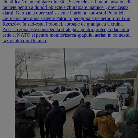
identificată o amenințare directă. „Sistemele ar fi putut lansa imediat
rachete pentru a doborî obiectele zburătoare inamice”, precizează
ziarul. Germania operează sisteme Patriot în sud-estul Poloniei
Germania are două sisteme Patriot operaţionale pe aerodromul din
Rzeszów, în sud-estul Poloniei, aproape de granița cu Ucraina.
Această zonă este considerată strategică pentru protecţia flancului
estic al NATO și pentru monitorizarea spațiului aerian în contextul
războiului din Ucraina.