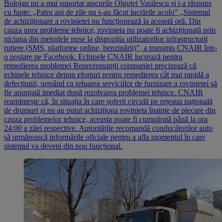
Bolojan nu a mai suportat atacurile Olguței Vasilescu și i-a răspuns
cu fapte: „Patru ani de zile nu s-au făcut lucrările acolo” „Sistemul
de achiziționare a rovinietei nu funcționează la această oră. Din
cauza unor probleme tehnice, rovinieta nu poate fi achiziționată prin
niciuna din metodele puse la dispoziția utilizatorilor infrastructurii
rutiere (SMS, platforme online, benzinării)”, a transmis CNAIR într-
o postare pe Facebook. Echipele CNAIR lucrează pentru
remedierea problemei Reprezentanții companiei precizează că
echipele tehnice depun eforturi pentru remedierea cât mai rapidă a
defecțiunii, urmând ca reluarea serviciilor de furnizare a rovinietei să
fie anunțată imediat după rezolvarea problemei tehnice. CNAIR
reamintește că, în situația în care șoferii circulă pe rețeaua națională
de drumuri și nu au putut achiziționa rovinieta înainte de plecare din
cauza problemelor tehnice, aceasta poate fi cumpărată până la ora
24:00 a zilei respective. Autoritățile recomandă conducătorilor auto
să urmărească informările oficiale pentru a afla momentul în care
sistemul va deveni din nou funcțional.