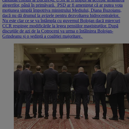
alegerilor, până în primăvară. PSD ar fi amenințat că ar putea vota
moțiunea simplă împotriva ministrului Mediului, Diana Buzoianu,
dacă nu dă drumul la avizele pentru dezvoltarea hidrocentralelor.
Nu este clar ce se va întâmpla cu guvernul Bolojan dacă miercuri
CCR respinge modificările la legea pensiilor magistraților. După
discuțiile de azi de la Cotroceni va urma o întâlnirea Bolojan-
Grindeanu și o ședință a coaliției majoritare.