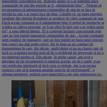
imposibilă concedierea lor. Bolojan spune ce s-ar întâmpla dacă
companiile de stat din energie ar fi „administrate bine” „Trebuie să
recunoaștem că administrarea companiilor de stat nu se face la
nivelul la care s-ar putea face de bine. Gândiți-vă, pe piața energiei,
jumătate din energia României se produce de către companii de stat.
Dacă aceste companii ar fi administrate bine și prețul de producție ar
scădea cu câteva procente, ar fi un efect în lanț care s-ar vedea peste
tot”, a spus liderul liberal. El a contestat inclusiv concursurile prin
care au fost numiți managerii companiilor de stat. „Aceste companii
sunt conduse de manageri, care au fost numiți pe baza unui concurs
mai corect sau mai puțin corect, dar la final au un contract de
management în care, din păcate, mulți dintre ei nu au clauze care să
facă ca ocuparea acestui post să fie o problemă de provocare și nu o
recompensă pentru ei. Din păcate, în multe cazuri, am avut o
abordare de tip recompensă și oamenii aceștia, pe de o parte, n-au
nici motivația interioară să facă ceea ce trebuie, dar n-au niciun
contract care să le impună anumite aspecte de performanță”, a
afirmat premierul, potrivit unei transcrieri a site-ului stiripesurse.ro.