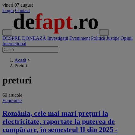
vineri
07 august
Login
Contact
DESPRE
DONEAZĂ
Investigații
Eveniment
Politică
Justiție
Opinii
Internațional
Acasă
>
Preturi
preturi
69 articole
Economie
România, cele mai mari prețuri la
electricitate, raportate la puterea de
cumpărare, în semestrul II din 2025 -