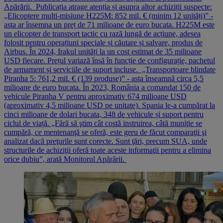
Apărării. Publicația atrage atenția și asupra altor achiziții suspecte:
„Elicoptere multi-misiune H225M: 852 mil. € (minim 12 unități)” -
asta ar însemna un preț de 71 milioane de euro bucata. H225M este
un elicopter de transport tactic cu rază lungă de acțiune, adesea
folosit pentru operațiuni speciale și căutare și salvare, produs de
Airbus. În 2024, Irakul unități la un cost estimat de 35 milioane
USD fiecare. Prețul variază însă în funcție de configurație, pachetul
de armament și serviciile de suport incluse. „Transportoare blindate
Piranha 5: 761,2 mil. € (139 produse)” - asta înseamnă circa 5,5
milioane de euro bucata. În 2023, România a comandat 150 de
vehicule Piranha V pentru aproximativ 674 milioane USD
(aproximativ 4,5 milioane USD pe unitate). Spania le-a cumpărat la
cinci milioane de dolari bucata, 348 de vehicule și suport pentru
ciclul de viață. „Fără să ştim cât costă instruirea, câtă muniţie se
cumpără, ce mentenanţă se oferă, este greu de făcut comparaţii şi
analizat dacă preţurile sunt corecte. Sunt ţări, precum SUA, unde
structurile de achiziţii oferă toate aceste informaţii pentru a elimina
orice dubiu”, arată Monitorul Apărării.