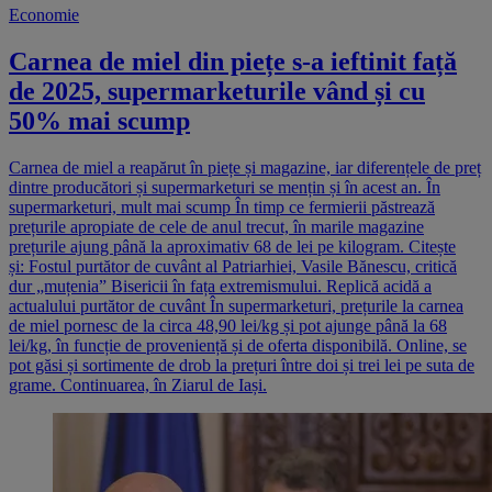
Economie
Carnea de miel din piețe s-a ieftinit față
de 2025, supermarketurile vând și cu
50% mai scump
Carnea de miel a reapărut în piețe și magazine, iar diferențele de preț
dintre producători și supermarketuri se mențin și în acest an. În
supermarketuri, mult mai scump În timp ce fermierii păstrează
prețurile apropiate de cele de anul trecut, în marile magazine
prețurile ajung până la aproximativ 68 de lei pe kilogram. Citește
și: Fostul purtător de cuvânt al Patriarhiei, Vasile Bănescu, critică
dur „muțenia” Bisericii în fața extremismului. Replică acidă a
actualului purtător de cuvânt În supermarketuri, prețurile la carnea
de miel pornesc de la circa 48,90 lei/kg și pot ajunge până la 68
lei/kg, în funcție de proveniență și de oferta disponibilă. Online, se
pot găsi și sortimente de drob la prețuri între doi și trei lei pe suta de
grame. Continuarea, în Ziarul de Iași.