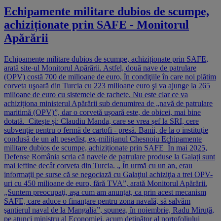
Echipamente militare dubios de scumpe,
achiziționate prin SAFE - Monitorul
Apărării
Echipamente militare dubios de scumpe, achiziționate prin SAFE,
arată site-ul Monitorul Apărării. Astfel, două nave de patrulare
(OPV) costă 700 de milioane de euro, în condiţiile în care noi plătim
corveta uşoară din Turcia cu 223 milioane euro şi va ajunge la 265
milioane de euro cu sistemele de rachete. Nu este clar ce va
achiziționa ministerul Apărării sub denumirea de „navă de patrulare
maritimă (OPV)”, dar o corvetă ușoară este, de obicei, mai bine
dotată. Citește și: Claudiu Manda, care se vrea șef la SRI, cere
subvenție pentru o fermă de cartofi - presă. Banii, de la o instituție
condusă de un alt pesedist, ex-milițianul Chesnoiu Echipamente
militare dubios de scumpe, achiziționate prin SAFE În mai 2025,
Defense România scria că navele de patrulare produse la Galați sunt
mai ieftine decât corveta din Turcia. „ În urmă cu un an, erau
informaţii pe surse că se negociază cu Galaţiul achiziţia a trei OPV-
uri cu 450 milioane de euro, fără TVA”, arată Monitorul Apărării.
„Suntem preocupaţi, aşa cum am anunţat, ca prin acest mecanism
SAFE, care aduce o finanţare pentru zona navală, să salvăm
şantierul naval de la Mangalia”, spunea, în noiembrie, Radu Miruță,
pe atunci ministru al Economiei, acum deținător al portofoliului