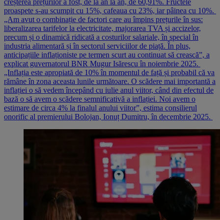
creșterea prețurilor a fost, de la an la an, de 60,91%. Fructele
proaspete s-au scumpit cu 15%, cafeaua cu 23%, iar pâinea cu 10%.
„Am avut o combinație de factori care au împins prețurile în sus:
liberalizarea tarifelor la electricitate, majorarea TVA și accizelor,
precum și o dinamică ridicată a costurilor salariale, în special în
industria alimentară și în sectorul serviciilor de piață. În plus,
anticipațiile inflaționiste pe termen scurt au continuat să crească”, a
explicat guvernatorul BNR Mugur Isărescu în noiembrie 2025.
„Inflația este apropiată de 10% în momentul de față și probabil că va
rămâne în zona aceasta lunile următoare. O scădere mai importantă a
inflației o să vedem începând cu iulie anul viitor, când din efectul de
bază o să avem o scădere semnificativă a inflației. Noi avem o
estimare de circa 4% la finalul anului viitor”, estima consilierul
onorific al premierului Bolojan, Ionuț Dumitru, în decembrie 2025.