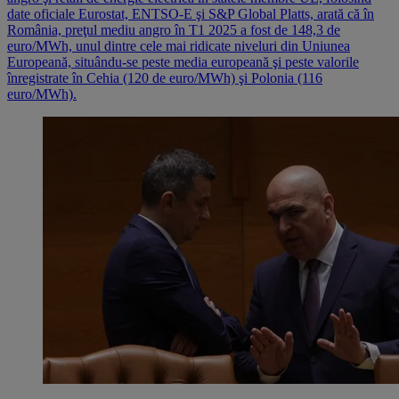
date oficiale Eurostat, ENTSO-E şi S&P Global Platts, arată că în
România, preţul mediu angro în T1 2025 a fost de 148,3 de
euro/MWh, unul dintre cele mai ridicate niveluri din Uniunea
Europeană, situându-se peste media europeană şi peste valorile
înregistrate în Cehia (120 de euro/MWh) şi Polonia (116
euro/MWh).