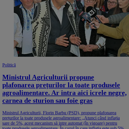
Politică
Ministrul Agriculturii propune
plafonarea prețurilor la toate produsele
agroalimentare. Ar intra aici icrele negre,
carnea de sturion sau foie gras
Ministrul Agriculturii, Florin Barbu (PSD), propune plafonarea
prețurilor la toate produsele agroalimentare: „Atunci când inflația
sare de 5%, acest mecanism să intre automat (în vigoare) pentru
toate produsele agroalimentare. În cazul în care inflația este sub 5%,