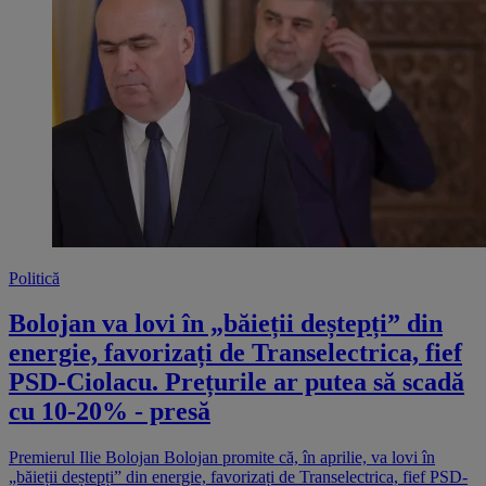
Politică
Bolojan va lovi în „băieții deștepți” din
energie, favorizați de Transelectrica, fief
PSD-Ciolacu. Prețurile ar putea să scadă
cu 10-20% - presă
Premierul Ilie Bolojan Bolojan promite că, în aprilie, va lovi în
„băieții deștepți” din energie, favorizați de Transelectrica, fief PSD-