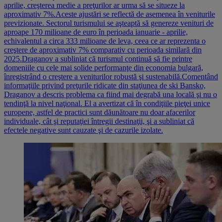
aprilie, creşterea medie a preţurilor ar urma să se situeze la
aproximativ 7%.Aceste ajustări se reflectă de asemenea în veniturile
previzionate. Sectorul turismului se aşteaptă să genereze venituri de
aproape 170 milioane de euro în perioada ianuarie - aprilie,
echivalentul a circa 333 milioane de leva, ceea ce ar reprezenta o
creştere de aproximativ 7% comparativ cu perioada similară din
2025.Draganov a subliniat că turismul continuă să fie printre
domeniile cu cele mai solide performanţe din economia bulgară,
înregistrând o creştere a veniturilor robustă şi sustenabilă.Comentând
informaţiile privind preţurile ridicate din staţiunea de ski Bansko,
Draganov a descris problema ca fiind mai degrabă una locală şi nu o
tendinţă la nivel naţional. El a avertizat că în condiţiile pieţei unice
europene, astfel de practici sunt dăunătoare nu doar afacerilor
individuale, cât şi reputaţiei întregii destinaţii, şi a subliniat că
efectele negative sunt cauzate şi de cazurile izolate.