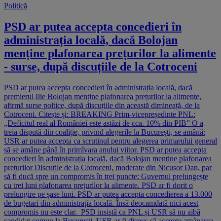
Politică
PSD ar putea accepta concedieri în
administrația locală, dacă Bolojan
menține plafonarea prețurilor la alimente
- surse, după discuțiile de la Cotroceni
PSD ar putea accepta concedieri în administrația locală, dacă
premierul Ilie Bolojan menține plafonarea prețurilor la alimente,
afirmă surse poltice, după discuțiile din această dimineață, de la
Cotroceni. Citește și: BREAKING Prim-vicepreședinte PNL:
„Deficitul real al României este astăzi de cca. 10% din PIB” O a
treia dispută din coaliție, privind alegerile la București, se amână:
USR ar putea accepta ca scrutinul pentru alegerea primarului general
să se amâne până în primîvara anului viitor. PSD ar putea accepta
concedieri în administrația locală, dacă Bolojan menține plafonarea
prețurilor Discuțile de la Cotroceni, moderate din Nicușor Dan, par
să fi ducă spre un compromis în trei puncte: Guvernul prelungește
cu trei luni plafonarea prețurilor la alimente. PSD ar fi dorit o
prelungire pe șase luni. PSD ar putea accepta concedierea a 13.000
de bugetari din administrația locală. Însă deocamdată nici acest
compromis nu este clar. PSD insistă ca PNL și USR să nu aibă
candidat comun la București. USR ar fi dispus să accepte amânarea