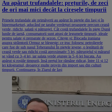
Au apărut trufandalele: prețurile, de zeci
de ori mai mici decât la cireșele timpurii
Primele trufandale ale primăverii au apărut în piețele din Iași și în
hipermarketuri, aducând pe tarabe verdețuri proaspete precum ceapă
verde, ridichi, salată și pătrunjel. Cât costă trufandalele în piețe După
lunile de iarnă, consumatorii sunt atrași de legumele timpurii, ideale
pentru salate și preparate de sezon. Citește și: Blocada iraniana
asupra strâmtorii Ormuz se blegește: ce truc folosesc petrolierele
care fug de sub nasul Teheranului În piețele ieșene, o legătură de
ceapă verde sau ridichi costă aproximativ 5 lei, pătrunjelul și mărarul
se vând cu 3–4 lei, iar salata verde ajunge la 5–6 lei bucata. Au
apărut și roșiile timpurii, însă prețul lor rămâne ridicat, între 11 și 12
lei kilogramul, deoarece multe provin din import sau din culturi
timpurii. Continuarea, în Ziarul de Iași