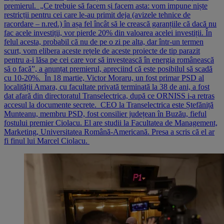
premierul. „Ce trebuie să facem și facem asta: vom impune niște
restricții pentru cei care le-au primit deja (avizele tehnice de
racordare – n.red.) în așa fel încât să le crească garanțiile că dacă nu
fac acele investiții, vor pierde 20% din valoarea acelei investiții. În
felul acesta, probabil că nu de pe o zi pe alta, dar într-un termen
scurt, vom elibera aceste rețele de aceste proiecte de tip parazit
pentru a-i lăsa pe cei care vor să investească în energia românească
să o facă”, a anunțat premierul, apreciind că este posibilul să scadă
cu 10-20%. În 18 martie, Victor Moraru, un fost primar PSD al
localității Amara, cu facultate privată terminată la 38 de ani, a fost
dat afară din directoratul Transelectrica, după ce ORNISS i-a retras
accesul la documente secrete. CEO la Transelectrica este Ștefăniță
Munteanu, membru PSD, fost consilier județean în Buzău, fieful
fostului premier Ciolacu. El are studii la Facultatea de Management,
Marketing, Universitatea Română-Americană. Presa a scris că el ar
fi finul lui Marcel Ciolacu.