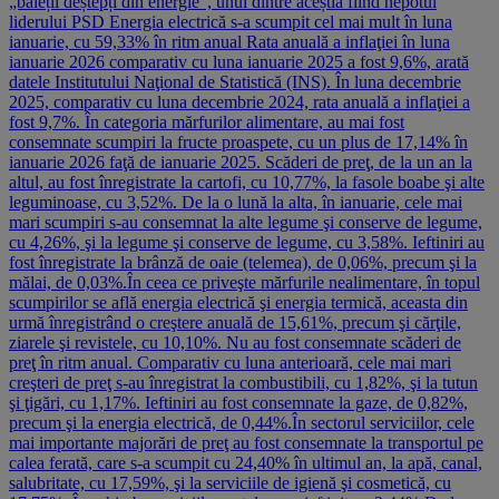
„băieții deștepți din energie”, unul dintre aceștia fiind nepotul
liderului PSD Energia electrică s-a scumpit cel mai mult în luna
ianuarie, cu 59,33% în ritm anual Rata anuală a inflaţiei în luna
ianuarie 2026 comparativ cu luna ianuarie 2025 a fost 9,6%, arată
datele Institutului Naţional de Statistică (INS). În luna decembrie
2025, comparativ cu luna decembrie 2024, rata anuală a inflaţiei a
fost 9,7%. În categoria mărfurilor alimentare, au mai fost
consemnate scumpiri la fructe proaspete, cu un plus de 17,14% în
ianuarie 2026 faţă de ianuarie 2025. Scăderi de preţ, de la un an la
altul, au fost înregistrate la cartofi, cu 10,77%, la fasole boabe şi alte
leguminoase, cu 3,52%. De la o lună la alta, în ianuarie, cele mai
mari scumpiri s-au consemnat la alte legume şi conserve de legume,
cu 4,26%, şi la legume şi conserve de legume, cu 3,58%. Ieftiniri au
fost înregistrate la brânză de oaie (telemea), de 0,06%, precum şi la
mălai, de 0,03%.În ceea ce priveşte mărfurile nealimentare, în topul
scumpirilor se află energia electrică şi energia termică, aceasta din
urmă înregistrând o creştere anuală de 15,61%, precum şi cărţile,
ziarele şi revistele, cu 10,10%. Nu au fost consemnate scăderi de
preţ în ritm anual. Comparativ cu luna anterioară, cele mai mari
creşteri de preţ s-au înregistrat la combustibili, cu 1,82%, şi la tutun
şi ţigări, cu 1,17%. Ieftiniri au fost consemnate la gaze, de 0,82%,
precum şi la energia electrică, de 0,44%.În sectorul serviciilor, cele
mai importante majorări de preţ au fost consemnate la transportul pe
calea ferată, care s-a scumpit cu 24,40% în ultimul an, la apă, canal,
salubritate, cu 17,59%, şi la serviciile de igienă şi cosmetică, cu