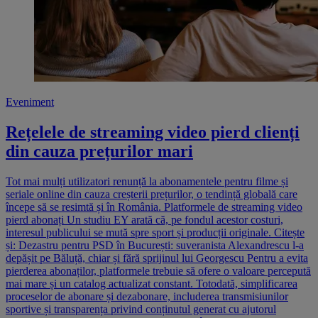
Eveniment
Rețelele de streaming video pierd clienți
din cauza prețurilor mari
Tot mai mulți utilizatori renunță la abonamentele pentru filme și
seriale online din cauza creșterii prețurilor, o tendință globală care
începe să se resimtă și în România. Platformele de streaming video
pierd abonați Un studiu EY arată că, pe fondul acestor costuri,
interesul publicului se mută spre sport și producții originale. Citește
și: Dezastru pentru PSD în București: suveranista Alexandrescu l-a
depășit pe Băluță, chiar și fără sprijinul lui Georgescu Pentru a evita
pierderea abonaților, platformele trebuie să ofere o valoare percepută
mai mare și un catalog actualizat constant. Totodată, simplificarea
proceselor de abonare și dezabonare, includerea transmisiunilor
sportive și transparența privind conținutul generat cu ajutorul