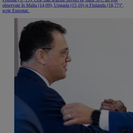
observate în Malta (14,09), Ungaria (15,10) și Finlanda (18,77)”,
scrie Eurostat.