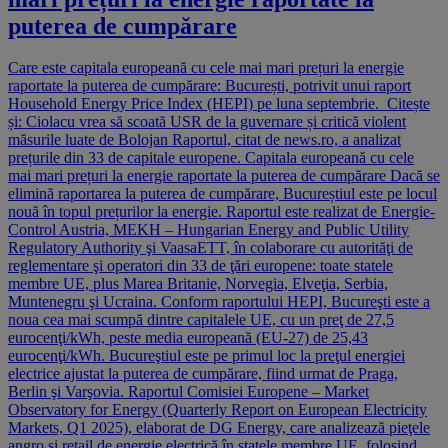
puterea de cumpărare
Care este capitala europeană cu cele mai mari prețuri la energie
raportate la puterea de cumpărare: București, potrivit unui raport
Household Energy Price Index (HEPI) pe luna septembrie. Citește
și: Ciolacu vrea să scoată USR de la guvernare și critică violent
măsurile luate de Bolojan Raportul, citat de news.ro, a analizat
prețurile din 33 de capitale europene. Capitala europeană cu cele
mai mari prețuri la energie raportate la puterea de cumpărare Dacă se
elimină raportarea la puterea de cumpărare, Bucureștiul este pe locul
nouă în topul prețurilor la energie. Raportul este realizat de Energie-
Control Austria, MEKH – Hungarian Energy and Public Utility
Regulatory Authority şi VaasaETT, în colaborare cu autorităţi de
reglementare şi operatori din 33 de ţări europene: toate statele
membre UE, plus Marea Britanie, Norvegia, Elveţia, Serbia,
Muntenegru şi Ucraina. Conform raportului HEPI, Bucureşti este a
noua cea mai scumpă dintre capitalele UE, cu un preţ de 27,5
eurocenţi/kWh, peste media europeană (EU-27) de 25,43
eurocenţi/kWh. Bucureştiul este pe primul loc la preţul energiei
electrice ajustat la puterea de cumpărare, fiind urmat de Praga,
Berlin şi Varşovia. Raportul Comisiei Europene – Market
Observatory for Energy (Quarterly Report on European Electricity
Markets, Q1 2025), elaborat de DG Energy, care analizează pieţele
angro şi retail de energie electrică în statele membre UE, folosind