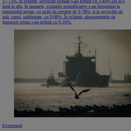
17,75%. În schimb, serviciile poştale s-au ieftinit cu 3,44%.De la o
lună la alta, în ianuarie, scumpiri semnificative s-au înregistrat la
transportul aerian, cu tarife în creştere de 9,78%, şi la serviciile de
apă, canal, salubritate, cu 9,08%. În schimb, abonamentele de
transport urban s-au ieftinit cu 0,16%.
Eveniment