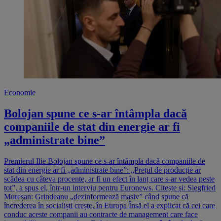
Economie
Bolojan spune ce s-ar întâmpla dacă
companiile de stat din energie ar fi
„administrate bine”
Premierul Ilie Bolojan spune ce s-ar întâmpla dacă companiile de
stat din energie ar fi „administrate bine”: „Prețul de producție ar
scădea cu câteva procente, ar fi un efect în lanț care s-ar vedea peste
tot”, a spus el, într-un interviu pentru Euronews. Citește și: Siegfried
Mureșan: Grindeanu „dezinformează masiv” când spune că
încrederea în socialiști crește, în Europa Însă el a explicat că cei care
conduc aceste companii au contracte de management care face