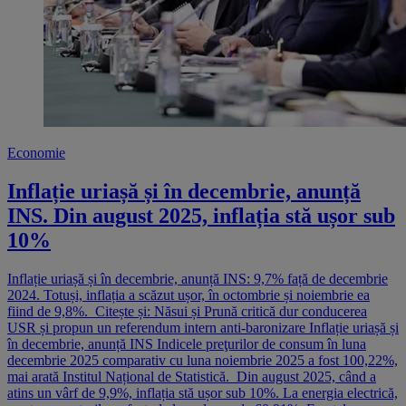
Economie
Inflație uriașă și în decembrie, anunță
INS. Din august 2025, inflația stă ușor sub
10%
Inflație uriașă și în decembrie, anunță INS: 9,7% față de decembrie
2024. Totuși, inflația a scăzut ușor, în octombrie și noiembrie ea
fiind de 9,8%. Citește și: Năsui și Prună critică dur conducerea
USR și propun un referendum intern anti-baronizare Inflație uriașă și
în decembrie, anunță INS Indicele preţurilor de consum în luna
decembrie 2025 comparativ cu luna noiembrie 2025 a fost 100,22%,
mai arată Institul Național de Statistică. Din august 2025, când a
atins un vârf de 9,9%, inflația stă ușor sub 10%. La energia electrică,