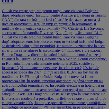
euro
Cu cât vor crește prețurile pentru turiștii care vizitează Bulgaria,
după adoptarea euro: Institutul pentru Analize şi Evaluări în Turism
(IAAT) din țara vecină apreciază că tarifele de cazare ar urma să
urce cu aproximativ 10%, în timp ce preţurile în restaurante şi
unităţile de alimentaţie cu aproximativ 7%. Citește și: Lia Savonea,
succes nebun în parodia Divertis: „Nu-ți fă griji, căci... sună Lia!”
Cu cât vor crește prețurile pentru turiștii care vizitează Bulgaria,
după adoptarea euro Introducerea euro în sectorul turismului bulgar
se derulează calm şi fără perturbări, iar numărul vizitatorilor în acest
an ar urma să se situeze la aproximativ 14 milioane, a previzionat
Rumen Draganov, director în cadrul Institutului pentru Analize şi
Evaluări în Turism (IAAT), informează Novinite. Pentru comparație,
în România, în perioada ianuarie-noiembrie 2025, sosirile au
însumat 13,01 milioane de persoane, în scădere cu 2,2% față de
aceeași perioadă din 2024. Dintre acestea, 81,6% au fost turiști
români, iar 18,4% turiști străini.În Bulgaria, conversia la euro
progresează lin, în pofida temerilor anterioare, şi până acum nu au
apărut dificultăţi semnificative. Inspecţiile efectuate în hoteluri şi în
staţiunile montane nu au avut rezultate concrete şi nu au fost aplicate
sancţiuni, a adăugat Draganov.Acesta se aşteaptă în următoarele luni
la o creştere moderată a preţurilor. Tarifele de cazare ar urma să urce
cu aproximativ 10%, în timp ce preţurile în restaurante şi unităţile de
alimentaţie cu aproximativ 7%. Per ansamblu, în perioada ianuarie -