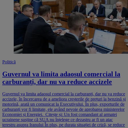
Politică
Guvernul va limita adaosul comercial la
carburanți, dar nu va reduce accizele
Guvernul va limita adaosul comercial la carburanți, dar nu va reduce
accizele, în încercarea de a ameliora creșterile de prețuri la benzină și
motorină, arată un comunicat la Executivului. În plus, exporturile de
carburanți vor fi limitate, ele având nevoie de aprobarea ministerelor
Economiei și Energiei. Citește și: Un fost comandant al armatei
ucrainene susține că SUA nu înțelege ce dezastru ar fi un atac
terestru asupra Iranului În plus, pe durata situației de criză, se reduce