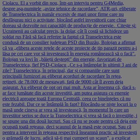
Ciolacu. El a vorbit din nou, într-un interviu pentru G4Media,
despre așa-numitele „avize tehnice de racordare”, ATR-uri, eliberate
de Transelectrica în număr excesiv de mari unor firme care nu
desfășurau nici o activitate, blocând astfel investitorii care chiar
doreau să dezvolte noi capacități de producție de energie. Citește și:
Ucrainenii au calculat precis, la dolar, cât îi costă să lichideze un
soldat rus Fără să facă referire la faptul că Transelectrica este
condusă de un consilier județean PSD din Buzău, Bolojan a afirmat
că va „elibera aceste rețele de aceste proiecte de tip parazit pentru a-i
lăsa pe cei care vor să investească în energia românească să o facă”.
Bolojan va lovi în „băieții deștepți” din energie, favorizați de
Transelectrica, fief PSD-Ciolacu „Ce s-a întâmplat în ultimii 3 ani de
zile? Transelectrica, în principal, dar și companiile care sunt
principalii furnizori au eliberat acorduri de racordare în rețea,
rețineți, de 78.000 de megawați, față de 9000 cât îl avem deja
asigurat. Au eliberat de opt ori mai mult. Asta ar însemna că, dacă s-
ar face jumătate din aceste investiții, am putea asigura cu energie
electrică aproape toată Europa Centrală, ceea ce bineînțeles că nu
este fezabil. Dar ce se întâmplă în fapt? Blocându-se niște locuri la o
masă unde cineva ar vrea să investească, în momentul în care un
investitor serios se duce la Transelectrica și vrea să facă o investiție, i
se spune una din două lucruri. Sau că nu se poate pentru că deja este
ocupată toată rețeaua, deci scaunul de la masă este ocupat. Sau că
pentru a interveni în rețeaua respectivă înseamnă practic să investești
o grămadă de lucru, adică să-ți mai cumperi un scaun”, a explicat