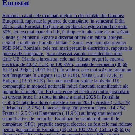
Eurostat
România a avut cele mai mari prețuri la electricitate din Uniunea
Europeană, raportate la puterea de cumpărare, în semestrul II din
2025, arată Eurostat. Prețurile au explodat, creșterea fiind de peste
50%, tot cea mai mare din UE, în timp ce în alte state ele au scăzut.
Citește și: Ministrul Nazare a dezertat oficial din tabăra Bolojan,
cerând „stabilitate și predictibilitate”. Surse: este potențial premier
PSD-PNL România, cele mai mari prețuri la electricitate, raportate la
puterea de cumpărare „S-au observat variații considerabile între
țările UE. Irlanda a înregistrat cele mai ridicate prețuri la energia
electrică, de 40,42 EUR pe 100 kWh, urmată de Germania (38,69
EUR) și Belgia (34,99 EUR). În schimb, cele mai scăzute prețuri au
fost înregistrate în Ungaria (10,82 EUR), Malta (12,82 EUR) și
Bulgaria (13,55 EUR). În ciuda mediilor stabile la nivelul UE,
comparațiile în monedă națională indică fluctuații semnificative ale
prețurilor în unele țări. Prețurile energiei electrice pentru gospodării
au crescut brusc în a doua jumătate a anului 2025 în România
(+58,6 % față de a doua jumătate a anului 2024), Austria (+34,3 %)
și Irlanda (+32,7 %). În același timp, țări precum Cipru (-14,7 %),
Franța (-12,5 %) și Danemarca (-11,9 %) au înregistrat reduceri
semnificative ale prețurilor. Exprimate în standardul puterii de
cumpărare (SPC), prețurile energiei electrice au fost cele mai ridicate
pentru gospodării în România (49,52 la 100 kWh), Cehia (38,65) și
Polonia (37,15). Cele mai scăzute prețuri pe baza SPC au fost