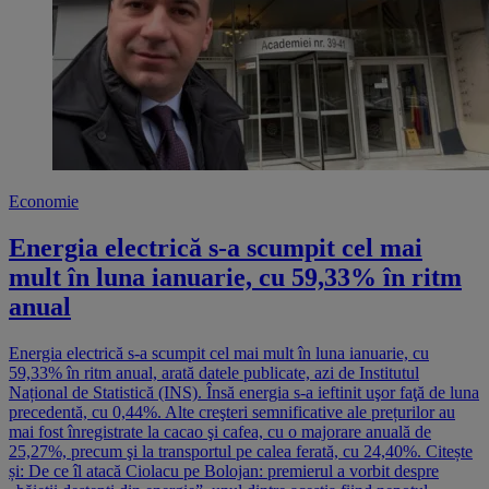
Economie
Energia electrică s-a scumpit cel mai
mult în luna ianuarie, cu 59,33% în ritm
anual
Energia electrică s-a scumpit cel mai mult în luna ianuarie, cu
59,33% în ritm anual, arată datele publicate, azi de Institutul
Național de Statistică (INS). Însă energia s-a ieftinit uşor faţă de luna
precedentă, cu 0,44%. Alte creşteri semnificative ale prețurilor au
mai fost înregistrate la cacao şi cafea, cu o majorare anuală de
25,27%, precum şi la transportul pe calea ferată, cu 24,40%. Citește
și: De ce îl atacă Ciolacu pe Bolojan: premierul a vorbit despre