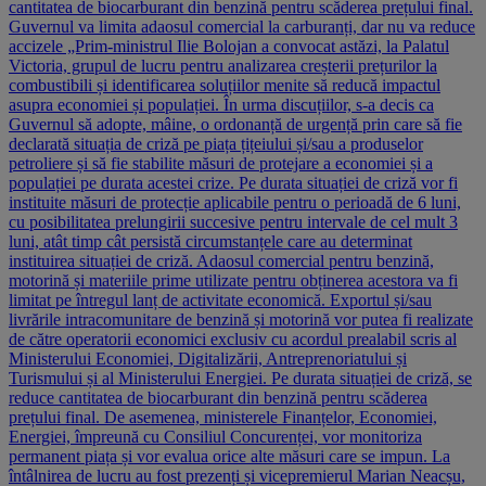
cantitatea de biocarburant din benzină pentru scăderea prețului final.
Guvernul va limita adaosul comercial la carburanți, dar nu va reduce
accizele „Prim-ministrul Ilie Bolojan a convocat astăzi, la Palatul
Victoria, grupul de lucru pentru analizarea creșterii prețurilor la
combustibili și identificarea soluțiilor menite să reducă impactul
asupra economiei și populației. În urma discuțiilor, s-a decis ca
Guvernul să adopte, mâine, o ordonanță de urgență prin care să fie
declarată situația de criză pe piața țițeiului și/sau a produselor
petroliere și să fie stabilite măsuri de protejare a economiei și a
populației pe durata acestei crize. Pe durata situației de criză vor fi
instituite măsuri de protecție aplicabile pentru o perioadă de 6 luni,
cu posibilitatea prelungirii succesive pentru intervale de cel mult 3
luni, atât timp cât persistă circumstanțele care au determinat
instituirea situației de criză. Adaosul comercial pentru benzină,
motorină și materiile prime utilizate pentru obținerea acestora va fi
limitat pe întregul lanț de activitate economică. Exportul și/sau
livrările intracomunitare de benzină și motorină vor putea fi realizate
de către operatorii economici exclusiv cu acordul prealabil scris al
Ministerului Economiei, Digitalizării, Antreprenoriatului și
Turismului și al Ministerului Energiei. Pe durata situației de criză, se
reduce cantitatea de biocarburant din benzină pentru scăderea
prețului final. De asemenea, ministerele Finanțelor, Economiei,
Energiei, împreună cu Consiliul Concurenței, vor monitoriza
permanent piața și vor evalua orice alte măsuri care se impun. La
întâlnirea de lucru au fost prezenți și vicepremierul Marian Neacșu,