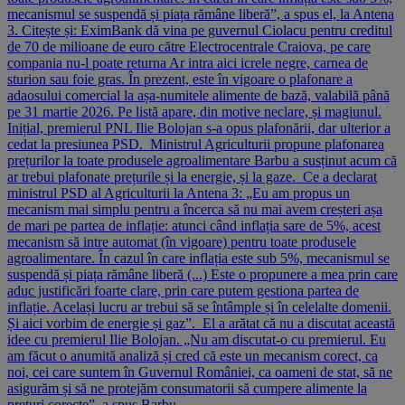
mecanismul se suspendă și piața rămâne liberă”, a spus el, la Antena
3. Citește și: EximBank dă vina pe guvernul Ciolacu pentru creditul
de 70 de milioane de euro către Electrocentrale Craiova, pe care
compania nu-l poate returna Ar intra aici icrele negre, carnea de
sturion sau foie gras. În prezent, este în vigoare o plafonare a
adaosului comercial la așa-numitele alimente de bază, valabilă până
pe 31 martie 2026. Pe listă apare, din motive neclare, și magiunul.
Inițial, premierul PNL Ilie Bolojan s-a opus plafonării, dar ulterior a
cedat la presiunea PSD. Ministrul Agriculturii propune plafonarea
prețurilor la toate produsele agroalimentare Barbu a susținut acum că
ar trebui plafonate prețurile și la energie, și la gaze. Ce a declarat
ministrul PSD al Agriculturii la Antena 3: „Eu am propus un
mecanism mai simplu pentru a încerca să nu mai avem creșteri așa
de mari pe partea de inflație: atunci când inflația sare de 5%, acest
mecanism să intre automat (în vigoare) pentru toate produsele
agroalimentare. În cazul în care inflația este sub 5%, mecanismul se
suspendă și piața rămâne liberă (...) Este o propunere a mea prin care
aduc justificări foarte clare, prin care putem gestiona partea de
inflație. Același lucru ar trebui să se întâmple și în celelalte domenii.
Și aici vorbim de energie și gaz”. El a arătat că nu a discutat această
idee cu premierul Ilie Bolojan. „Nu am discutat-o cu premierul. Eu
am făcut o anumită analiză și cred că este un mecanism corect, ca
noi, cei care suntem în Guvernul României, ca oameni de stat, să ne
asigurăm și să ne protejăm consumatorii să cumpere alimente la
prețuri corecte”, a spus Barbu.