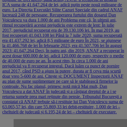
ICA suma de 41.647.264 de lei, adică puțin peste nouă milioane de
euro. La Direcția Executări Silite Cazuri Speciale din cadrul ANAF
lucrează 248 de persoane. Recuperarea furtului din dosarul Dan
Voiculescu va dura 1.000 de ani Problema este că, în ultimii ani,
ritmul recuperării acestui prejudiciu este extrem de lent: În iulie
2017, prejudiciul recuperat era de 39.130.106 lei. În mai 2019, au
fost recuperați 41.043.108 lei Până la 7 iulie 2020, suma recuperată
era 41.437.292 lei, adică 8,5 milioane de euro În 2021, se ajunsese
la 41.466.768 de lei În februarie 2023, era 41.507.706 lei În august
2023: 41.647.264 Deci, în patru ani, din 2019, ANAF a recuperat în
acest dosar 600.000 de lei, adică 120.000 de euro, respectiv o medie
de 40.000 de euro pe an. În acest ritm, în circa 1.000 de ani
prejudiciul va fi recuperat integral. Dacă luăm ca punct de pornire
anul 2017, când PSD a ajuns la putere, durata ar fi ceva mia scurtă
doar vreo 5-600 de ani. Citește și: DOCUMENT Inspectorii ANAF
au plan de sume suplimentare pe care să le stabilească firmelor la
controale. Nu fac planul, primesc notă mică Mai mult, Dan
Voiculescu a dat ANAF în judecată și a câștigat dreptul de a i se
returna sumele prea mari reținute din pensie. Tribunalul București a
constatat că ANAF trebuie să-i restituie lui Dan Voiculescu suma de
63.065,57 lei, din care 55.869,33 lei debit-restituire, 1.000 de lei –
cheltuieli de judecată și 6.195,24 de lei – cheltuieli de executare.