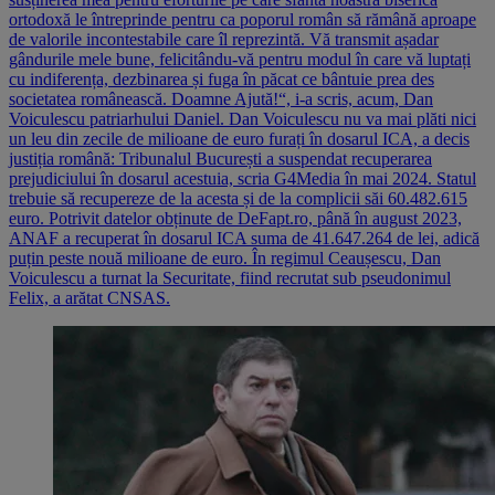
ortodoxă le întreprinde pentru ca poporul român să rămână aproape
de valorile incontestabile care îl reprezintă. Vă transmit așadar
gândurile mele bune, felicitându-vă pentru modul în care vă luptați
cu indiferența, dezbinarea și fuga în păcat ce bântuie prea des
societatea românească. Doamne Ajută!“, i-a scris, acum, Dan
Voiculescu patriarhului Daniel. Dan Voiculescu nu va mai plăti nici
un leu din zecile de milioane de euro furați în dosarul ICA, a decis
justiția română: Tribunalul București a suspendat recuperarea
prejudiciului în dosarul acestuia, scria G4Media în mai 2024. Statul
trebuie să recupereze de la acesta și de la complicii săi 60.482.615
euro. Potrivit datelor obținute de DeFapt.ro, până în august 2023,
ANAF a recuperat în dosarul ICA suma de 41.647.264 de lei, adică
puțin peste nouă milioane de euro. În regimul Ceaușescu, Dan
Voiculescu a turnat la Securitate, fiind recrutat sub pseudonimul
Felix, a arătat CNSAS.