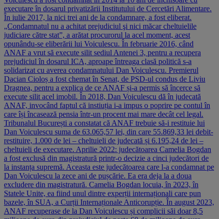
executare în dosarul privatizării Institutului de Cercetări Alimentare.
În iulie 2017, la nici trei ani de la condamnare, a fost eliberat.
„Condamnatul nu a achitat prejudiciul şi nici măcar cheltuielile
judiciare către stat”, a arătat procurorul la acel moment, acest
opunându-se eliberării lui Voiculescu. În februarie 2016, când
ANAF a vrut să execute silit sediul Antenei 3, pentru a recupera
prejudiciul în dosarul ICA, aproape întreaga clasă politică s-a
solidarizat cu averea condamnatului Dan Voiculescu. Premierul
Dacian Cioloș a fost chemat în Senat, de PSD-ul condus de Liviu
Dragnea, pentru a explica de ce ANAF și-a permis să încerce să
execute silit acel imobil. În 2018, Dan Voiculescu dă în judecată
ANAF, invocând faptul că instiuția i-a impus o poprire pe contul în
care își încasează pensia într-un procent mai mare decât cel legal.
Tribunalul București a constatat că ANAF trebuie să-i restituie lui
Dan Voiculescu suma de 63.065,57 lei, din care 55.869,33 lei debit-
restituire, 1.000 de lei – cheltuieli de judecată și 6.195,24 de lei –
cheltuieli de executare. Aprilie 2022: judecătoarea Camelia Bogdan
a fost exclusă din magistratură printr-o decizie a cinci judecători de
la instanța supremă. Aceasta este judecătoarea care l-a condamnat pe
Dan Voiculescu la zece ani de pușcărie. Ea era deja la a doua
excludere din magistratură. Camelia Bogdan locuia, în 2023, în
Statele Unite, ea fiind unul dintre experții internaționali care pun
bazele, în SUA, a Curții Internaționale Anticorupție. În august 2023,
ANAF recuperase de la Dan Voiculescu și complicii săi doar 8,5