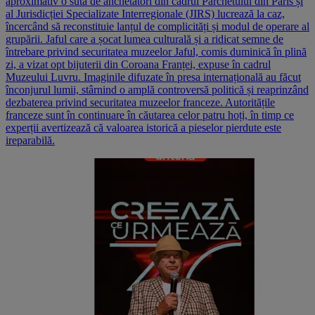
aproximativ o sută de anchetatori din cadrul Parchetului din Paris și
al Jurisdicției Specializate Interregionale (JIRS) lucrează la caz,
încercând să reconstituie lanțul de complicități și modul de operare al
grupării. Jaful care a șocat lumea culturală și a ridicat semne de
întrebare privind securitatea muzeelor Jaful, comis duminică în plină
zi, a vizat opt bijuterii din Coroana Franței, expuse în cadrul
Muzeului Luvru. Imaginile difuzate în presa internațională au făcut
înconjurul lumii, stârnind o amplă controversă politică și reaprinzând
dezbaterea privind securitatea muzeelor franceze. Autoritățile
franceze sunt în continuare în căutarea celor patru hoți, în timp ce
experții avertizează că valoarea istorică a pieselor pierdute este
ireparabilă.