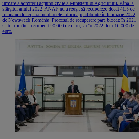
urmare a admiterii acțiunii civile a Ministerului Agriculturii. Până la
sfârșitul anului 2022, ANAF nu a reușit să recupereze decât 41,5 de
milioane de lei, arătau ultimele informații, obținute în februarie 2022
de Newsweek România. Procesul de recuperare pare blocat: în 2021
statul român a recuperat 90.000 de euro, iar în 2022 doar 10.000 de
euro.