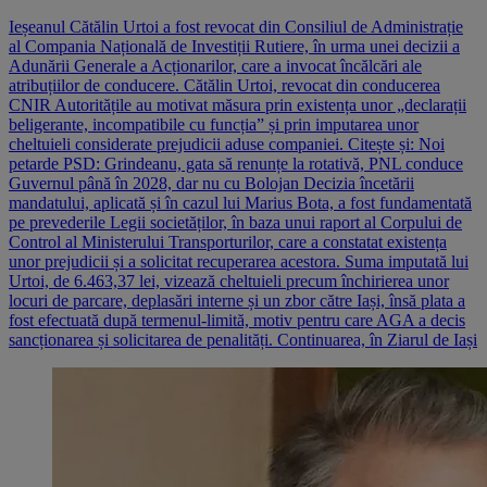
Ieșeanul Cătălin Urtoi a fost revocat din Consiliul de Administrație
al Compania Națională de Investiții Rutiere, în urma unei decizii a
Adunării Generale a Acționarilor, care a invocat încălcări ale
atribuțiilor de conducere. Cătălin Urtoi, revocat din conducerea
CNIR Autoritățile au motivat măsura prin existența unor „declarații
beligerante, incompatibile cu funcția” și prin imputarea unor
cheltuieli considerate prejudicii aduse companiei. Citește și: Noi
petarde PSD: Grindeanu, gata să renunțe la rotativă, PNL conduce
Guvernul până în 2028, dar nu cu Bolojan Decizia încetării
mandatului, aplicată și în cazul lui Marius Bota, a fost fundamentată
pe prevederile Legii societăților, în baza unui raport al Corpului de
Control al Ministerului Transporturilor, care a constatat existența
unor prejudicii și a solicitat recuperarea acestora. Suma imputată lui
Urtoi, de 6.463,37 lei, vizează cheltuieli precum închirierea unor
locuri de parcare, deplasări interne și un zbor către Iași, însă plata a
fost efectuată după termenul-limită, motiv pentru care AGA a decis
sancționarea și solicitarea de penalități. Continuarea, în Ziarul de Iași