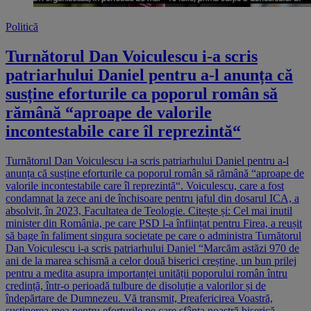
Politică
Turnătorul Dan Voiculescu i-a scris
patriarhului Daniel pentru a-l anunța că
susține eforturile ca poporul român să
rămână “aproape de valorile
incontestabile care îl reprezintă“
Turnătorul Dan Voiculescu i-a scris patriarhului Daniel pentru a-l
anunța că susține eforturile ca poporul român să rămână “aproape de
valorile incontestabile care îl reprezintă“. Voiculescu, care a fost
condamnat la zece ani de închisoare pentru jaful din dosarul ICA, a
absolvit, în 2023, Facultatea de Teologie. Citește și: Cel mai inutil
minister din România, pe care PSD l-a înființat pentru Firea, a reușit
să bage în faliment singura societate pe care o administra Turnătorul
Dan Voiculescu i-a scris patriarhului Daniel “Marcăm astăzi 970 de
ani de la marea schismă a celor două biserici creștine, un bun prilej
pentru a medita asupra importanței unității poporului român întru
credință, într-o perioadă tulbure de disoluție a valorilor și de
îndepărtare de Dumnezeu. Vă transmit, Preafericirea Voastră,
susținerea mea pentru eforturile pe care sfânta noastră biserică