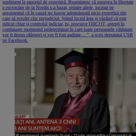
supliment la raportul de expertiză. Reamintesc că punerea în libertate
a escrocilor de la Nordis s-a bazat, printre altele, tocmai pe
argumentul că în cauză nu fusese administrată nicio expertiză din
care să rezulte clar prejudiciul. Știind lucrul ăsta și văzând că este
ridicat chiar și controlul judiciar, tu, procuror DIICOT, aștepți în
continuare momentul nedeterminat în care toate persoanele vătămate
vor fi depus plângeri și vor fi fost audiate… ", a scris deputatul USR
pe Facebook.