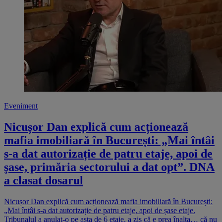
Eveniment
Nicușor Dan explică cum acționează
mafia imobiliară în București: „Mai întâi
s-a dat autorizație de patru etaje, apoi de
șase, primăria sectorului a dat opt”. DNA
a clasat dosarul
Nicușor Dan explică cum acționează mafia imobiliară în București:
„Mai întâi s-a dat autorizație de patru etaje, apoi de șase etaje.
Tribunalul a anulat-o pe asta de 6 etaje, a zis că e prea înalta… că nu