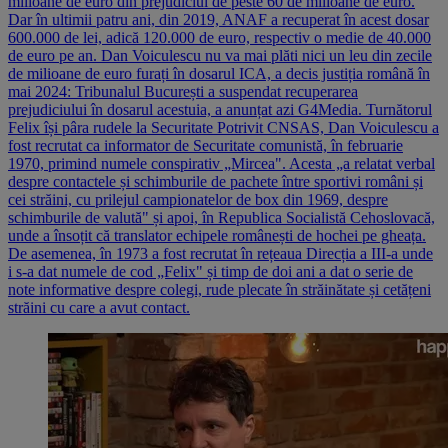
milioane de euro din prejudiciul de peste 60 de milioane de euro.
Dar în ultimii patru ani, din 2019, ANAF a recuperat în acest dosar
600.000 de lei, adică 120.000 de euro, respectiv o medie de 40.000
de euro pe an. Dan Voiculescu nu va mai plăti nici un leu din zecile
de milioane de euro furați în dosarul ICA, a decis justiția română în
mai 2024: Tribunalul București a suspendat recuperarea
prejudiciului în dosarul acestuia, a anunțat azi G4Media. Turnătorul
Felix își pâra rudele la Securitate Potrivit CNSAS, Dan Voiculescu a
fost recrutat ca informator de Securitate comunistă, în februarie
1970, primind numele conspirativ „Mircea". Acesta „a relatat verbal
despre contactele și schimburile de pachete între sportivi români și
cei străini, cu prilejul campionatelor de box din 1969, despre
schimburile de valută" și apoi, în Republica Socialistă Cehoslovacă,
unde a însoțit că translator echipele românești de hochei pe gheața.
De asemenea, în 1973 a fost recrutat în rețeaua Direcția a III-a unde
i s-a dat numele de cod „Felix" și timp de doi ani a dat o serie de
note informative despre colegi, rude plecate în străinătate și cetățeni
străini cu care a avut contact.