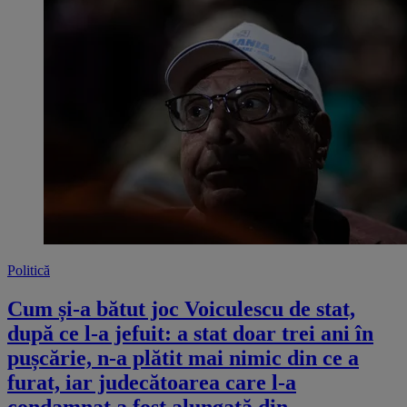
Politică
Cum și-a bătut joc Voiculescu de stat,
după ce l-a jefuit: a stat doar trei ani în
pușcărie, n-a plătit mai nimic din ce a
furat, iar judecătoarea care l-a