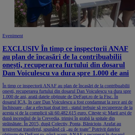
Eveniment
EXCLUSIV În timp ce inspectorii ANAF
au plan de încasări de la contribuabilii
onești, recuperarea furtului din dosarul
Dan Voiculescu va dura spre 1.000 de ani
În timp ce inspectorii ANAF au plan de încasări de la contribuabilii
onești, recuperarea furtului din dosarul Dan Voiculescu va dura spre
1.000 de ani, arată datele obținute de DeFapt.ro de la Fisc. În
dosarul ICA, în care Dan Voiculescu a fost condamnat la zece ani de
închisoare - dar a efectuat doat trei - statul trebuie să recupereze de la
acesta și de la complicii săi 60.482.615 euro. Citește și: Marii arși de
după incendiul de la Crevedia, trimiși în grabă la spitale din
străinătate. În 2015, după Colectiv, Ponta, Bănicioiu, Arafat au
tergiversat transferul, spunând că „au de toate” Potrivit datelor
obținute de DeFapt.ro, până acum, ANAF a recuperat în dosarul