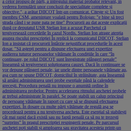
a celor propuși de părți, a întregului material probator relevant, în
vederea formulării unor concluzii de specialitate complete și
obiective.", a arătat DIICOT într-un comunicat. Citește și: Un fost
membru CSM, amenințare voalată pentru Bolojan: "e bine să treci
strada când i se pune pata pe tine" Procurorii au dat aceste explicații
după ce deputatul USR Stelian Ion a acuzat Parchetul că
tergiversează cercetările în cazul Nordis. Stelian Ion atrage atenția
asupra riscului prescripției În replică la comunicatul DIICOT, Stelian
Ion a insistat că procurorii întârzie nejustificat procedurile în acest
dosar. "Să aștepți pentru a dispune efectuarea unei expertize
audierea tuturor persoanelor vătămate în condițiile în care “în
continuare, pe rolul DIICOT sunt înregistrate plângeri penale”
înseamnă să tergiversezi soluționarea cauzei. Dacă în continuare se
vor depune plângeri penale, iar unele dintre persoanele vătămate au,
așa cum ne spune DIICOT, domiciliul în străinătate, asta înseamnă
să amâni administrarea unei probe esențiale până la calendele
grecești. Procedura penală nu impune o anumită ordine în
administrarea probelor. Pentru accelerarea ritmului anchetei probele
ar trebui administrate în paralel. Se poate stabili un calup principal
de persoane vătămate în raport cu care să se dispună efectuarea
expertizei. În dosare cu multe părți vătămate de regulă așa se
procedează pentru a nu tergiversa ancheta. Este esențial să stabilești
cât mai rapid dacă există sau nu faptă penală ca să nu te trezești
“surprins” în pragul prescripției respingerii penale. Pe parcursul
anchetei poți stabili și amploarea sau gravitatea acesteia printr-un