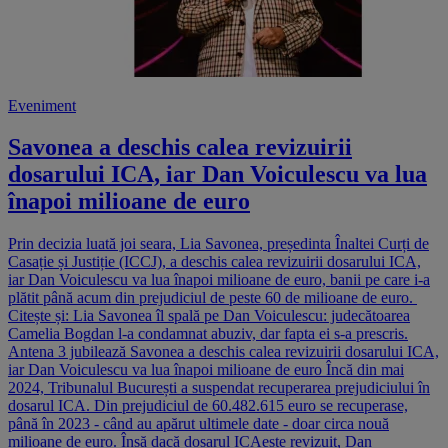
Eveniment
Savonea a deschis calea revizuirii
dosarului ICA, iar Dan Voiculescu va lua
înapoi milioane de euro
Prin decizia luată joi seara, Lia Savonea, președinta Înaltei Curți de
Casație și Justiție (ICCJ), a deschis calea revizuirii dosarului ICA,
iar Dan Voiculescu va lua înapoi milioane de euro, banii pe care i-a
plătit până acum din prejudiciul de peste 60 de milioane de euro.
Citește și: Lia Savonea îl spală pe Dan Voiculescu: judecătoarea
Camelia Bogdan l-a condamnat abuziv, dar fapta ei s-a prescris.
Antena 3 jubilează Savonea a deschis calea revizuirii dosarului ICA,
iar Dan Voiculescu va lua înapoi milioane de euro Încă din mai
2024, Tribunalul București a suspendat recuperarea prejudiciului în
dosarul ICA. Din prejudiciul de 60.482.615 euro se recuperase,
până în 2023 - când au apărut ultimele date - doar circa nouă
milioane de euro. Însă dacă dosarul ICAeste revizuit, Dan