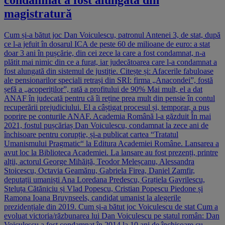
condamnat a fost alungată din
magistratură
Cum și-a bătut joc Dan Voiculescu, patronul Antenei 3, de stat, după
ce l-a jefuit în dosarul ICA de peste 60 de milioane de euro: a stat
doar 3 ani în pușcărie, din cei zece la care a fost condamnat, n-a
plătit mai nimic din ce a furat, iar judecătoarea care l-a condamnat a
fost alungată din sistemul de justiție. Citește și: Afacerile fabuloase
ale pensionarilor speciali retrași din SRI: firma „Anacondei”, fostă
șefă a „acoperiților”, rată a profitului de 90% Mai mult, el a dat
ANAF în judecată pentru că îi reține prea mult din pensie în contul
recuperării prejudiciului. El a câștigat procesul și, temporar, a pus
poprire pe conturile ANAF. Academia Română l-a găzduit În mai
2021, fostul pușcăriaș Dan Voiculescu, condamnat la zece ani de
închisoare pentru corupție, și-a publicat cartea “Tratatul
Umanismului Pragmatic“ la Editura Academiei Române. Lansarea a
avut loc la Biblioteca Academiei. La lansare au fost prezenți, printre
alții, actorul George Mihăiță, Teodor Meleșcanu, Alessandra
Stoicescu, Octavia Geamănu, Gabriela Firea, Daniel Zamfir,
deputații umaniști Ana Loredana Predescu, Grațiela Gavrilescu,
Steluța Cătăniciu și Vlad Popescu, Cristian Popescu Piedone și
Ramona Ioana Bruynseels, candidat umanist la alegerile
prezidențiale din 2019. Cum și-a bătut joc Voiculescu de stat Cum a
evoluat victoria/răzbunarea lui Dan Voiculescu pe statul român: Dan
Voiculescu a fost condamnat în 2014 la 10 ani de închisoare cu