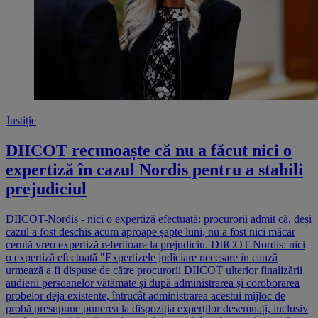
Justiție
DIICOT recunoaște că nu a făcut nici o
expertiză în cazul Nordis pentru a stabili
prejudiciul
DIICOT-Nordis - nici o expertiză efectuată: procurorii admit că, deși
cazul a fost deschis acum aproape șapte luni, nu a fost nici măcar
cerută vreo expertiză referitoare la prejudiciu. DIICOT-Nordis: nici
o expertiză efectuată "Expertizele judiciare necesare în cauză
urmează a fi dispuse de către procurorii DIICOT ulterior finalizării
audierii persoanelor vătămate și după administrarea și coroborarea
probelor deja existente, întrucât administrarea acestui mijloc de
probă presupune punerea la dispoziția experților desemnați, inclusiv