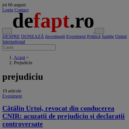
joi
06 august
Login
Contact
DESPRE
DONEAZĂ
Investigații
Eveniment
Politică
Justiție
Opinii
Internațional
Acasă
>
Prejudiciu
prejudiciu
19 articole
Eveniment
Cătălin Urtoi, revocat din conducerea
CNIR: acuzații de prejudiciu și declarații
controversate