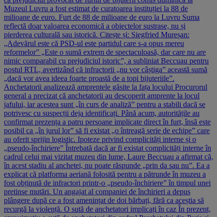
Muzeul Luvru a fost estimat de curatoarea instituției la 88 de
milioane de euro. Furt de 88 de milioane de euro la Luvru Suma
reflectă doar valoarea economică a obiectelor sustrase, nu și
pierderea culturală sau istorică. Citește și: Siegfried Mureșan:
„Adevărul este că PSD-ul este partidul care s-a opus mereu
reformelor” „Este o sumă extrem de spectaculoasă, dar care nu are
nimic comparabil cu prejudiciul istoric”, a subliniat Beccuau pentru
postul RTL, avertizând că infractorii „nu vor câștiga” această sumă
„dacă vor avea ideea foarte proastă de a topi bijuteriile”.
Anchetatorii analizează amprentele găsite la fața locului Procurorul
general a precizat că anchetatorii au descoperit amprente la locul
jafului, iar acestea sunt „în curs de analiză” pentru a stabili dacă se
potrivesc cu suspecții deja identificați. Până acum, autoritățile au
confirmat prezența a patru persoane implicate direct în furt, însă este
posibil ca „în jurul lor” să fi existat „o întreagă serie de echipe” care
au oferit sprijin logistic. Ipoteze privind complicități interne și o
„pseudo-închiriere” Întrebată dacă ar fi existat complicități interne în
cadrul celui mai vizitat muzeu din lume, Laure Beccuau a afirmat că,
în acest stadiu al anchetei, nu poate răspunde „prin da sau nu”. Ea a
explicat că platforma aeriană folosită pentru a pătrunde în muzeu a
fost obținută de infractori printr-o „pseudo-închiriere” în timpul unei
pretinse mutări. Un angajat al companiei de închirieri a depus
plângere după ce a fost amenințat de doi bărbați, fără ca aceștia să
recurgă la violență. O sută de anchetatori implicați în caz În prezent,