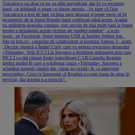
Voiculescu nu doar că nu va plăti prejudiciul, dar își va recupera
banii, cu dobândă și poate cu daune morale. „Se pare că Dan
Voiculescu a fost de fapt victima unor abuzuri și poate spera să își
recupereze de la Statul Român banii confiscați până acum. Așadar
nu strângem degeaba cureaua, este nevoie de mai mulți bani la buget
pentru a despăgubi aceste victime ale justiției române”, a scris,
ironic, pe Facebook, fostul ministru USR al Justiției Stelian Ion.
Site-ul luju.ro - controlat de colaboratori ai postului Antena 3 - arată:
„Decizie istorică a Înaltei Curți, care va genera revizuirea dosarului
«Telepatia». Șefa ICCJ Lia Savonea a desființat ordonanța prin care
PICCJ i-a dat clasare fostei judecătoare CAB Camelia Bogdan
pentru modul în care a soluționat cauza «Telepatia». Savonea a
schimbat temeiul clasării din «fapta nu există» în «a intervenit
prescripția». Ceea ce înseamnă că Bogdan a comis fapta de abuz în
serviciu, dar aceasta s-a prescris”.