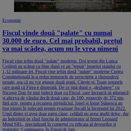
Economie
Fiscul vinde două "palate" cu numai
30.000 de euro. Cel mai probabil, prețul
va mai scădea, acum nu le vrea nimeni
Fiscul vine ieftin două "palate" moderne. Doi ieșeni din Lunca
Cetățuii au scăpat cu bine după ce au "țepuit" bugetul statului cu
1,32 milioane lei. Fiscul vine ieftin două "palate" moderne Curtea
Constituțională le-a redus termenele de prescripție a răspunderii
penale, așa că nu vor ajunge după gratii. Citește și: Toate semnele
care arată că Firea e disperată. De ce țipă după o „dezbatere” cu
Nicușor Dan Se mai judecă doar cu Fiscul, care încearcă să găsească
și altceva de vândut decât două case, de 100, respectiv de 372 mp,
fără acte, pentru a recupera prejudiciul. Ionel și Ionuț Stănescu au
fost trimiși în judecată pentru evaziune fiscală la începutul lui 2022.
Unul dintre ei avea doar patru clase, celălalt nu avea studii deloc, dar
au îndeplinit pe rând funcția de administrator al firmei Leonard
Metal SRL, specializată în comerțul cu ridicata al deșeurilor și
resturilor. Continuarea, în Ziarul de Iași.