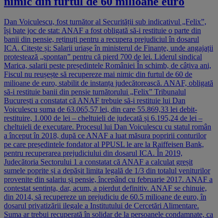
nimic din furtul de 60 milioane euro
Dan Voiculescu, fost turnător al Securității sub indicativul „Felix”,
își bate joc de stat: ANAF a fost obligată să-i restituie o parte din
banii din pensie, reținuți pentru a recupera prejudiciul în dosarul
ICA. Citește și: Salarii uriașe în ministerul de Finanțe, unde angajații
protestează „spontan” pentru că pierd 700 de lei. Liderul sindical
Marica, salarii peste președintele României În schimb, de câțiva ani,
Fiscul nu reușește să recupereze mai nimic din furtul de 60 de
milioane de euro, stabilit de instanța judecătorească. ANAF, obligată
să-i restituie banii din pensie turnătorului „Felix” Tribunalul
București a constatat că ANAF trebuie să-i restituie lui Dan
Voiculescu suma de 63.065,57 lei, din care 55.869,33 lei debit-
restituire, 1.000 de lei – cheltuieli de judecată și 6.195,24 de lei –
cheltuieli de executare. Procesul lui Dan Voiculescu cu statul român
a început în 2018, după ce ANAF a luat măsura popririi conturilor
pe care președintele fondator al PPUSL le are la Raiffeisen Bank,
pentru recuperarea prejudiciului din dosarul ICA. În 2019,
Judecătoria Sectorului 1 a constatat că ANAF a calculat greșit
sumele poprite și a depășit limita legală de 1/3 din totalul veniturilor
provenite din salariu și pensie, începând cu februarie 2017. ANAF a
contestat sentința, dar, acum, a pierdut definitiv. ANAF se chinuie,
din 2014, să recupereze un prejudiciu de 60.5 milioane de euro, în
dosarul privatizării ilegale a Institutului de Cercetări Alimentare.
Suma ar trebui recuperată în solidar de la persoanele condamnate, ca