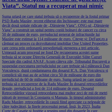
Viața”. Statul nu a recuperat mai nimic
Suma uriașă pe care statul trebuia să o recupereze de la fostul primar
PSD Radu Mazăre, recent eliberat din închisoare: este mai mare
decât două spitale ridicate de „Dăruiește Viața”. ONG-ul „Dăruiește
Viața” a construit un spital pentru copiii bolnavi de cancer cu circa
50 de milioane de euro, prejuduciul generat de infracțiunile lui
Mazăre este estimat la 114 milioane de euro. Citește și: DeFapt.ro a
câștigat un proces cu dezvoltatorul imobiliar One United Properties,
care cerea prin ordonanță președințială ștergerea a trei articole.
Urmează acum procesul pe fond De recuperarea acestei sume
trebuia să se ocupe Direcţia Generală de Executări Silite Cazuri
Speciale din cadrul ANAF. Acum câteva zile, Tribunalul București a
suspendat executarea prejudiciului pe care trebuie să-l plătească Dan
Voiculescu, după condamnarea din dosarul ICA. Dan Voiculescu și
complicii săi mai au de achitat circa 50 de milioane de euro din
prejudiciul de 60 de milioane de euro. Suma uriașă pe care statul
trebuia să o recupereze de la Radu Mazăre În dosarul retrocedărilor
ilegale, prejudiciul a fost de 114 milioane de euro. Dosarul
Retrocedărilor vizează retrocedarea mai multor zeci de mii de metri
pătrați de terenuri în Constanța și Mamaia, în timpul administrației
Radu Mazăre, retrocedările în cauză fiind apreciate ca nelegale de
către judecători, la finele procesului penal. Însă, în 2023, Înalta
Curte de Casație și Justiție a respins unul din dosarele în care