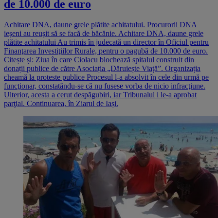
de 10.000 de euro
Achitare DNA, daune grele plătite achitatului. Procurorii DNA
ieşeni au reuşit să se facă de băcănie. Achitare DNA, daune grele
plătite achitatului Au trimis în judecată un director în Oficiul pentru
Finanţarea Investiţiilor Rurale, pentru o pagubă de 10.000 de euro.
Citește și: Ziua în care Ciolacu blochează spitalul construit din
donații publice de către Asociația „Dăruiește Viață”. Organizația
cheamă la proteste publice Procesul l-a absolvit în cele din urmă pe
funcţionar, constatându-se că nu fusese vorba de nicio infracţiune.
Ulterior, acesta a cerut despăgubiri, iar Tribunalul i le-a aprobat
parţial. Continuarea, în Ziarul de Iași.