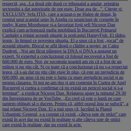
respectă, așa...La două zile după ce tribunalul a anulat, primăria
sectorului a dat autorizație de opt etaje. Doar așa de...”. Citește și:
EXCLUSIV Șefa ITIA, care a acuzat-o pe Halep de dopaj, în
centrul unui scandal uriaș în Anglia cu suspiciuni de corupție în
rugby. Karen Moorhouse și-a favorizat foști șefi Nicușor Dan
explică cum acționează mafia imobiliară în București Primarul
Capitalei a relatat această situație la podcastul HappyFish. El râdea,
ironic, în timpul ce povestea situația. El a spus că a fost „șocat” de
această situație. Blocul se află lângă o clădire a poștei, pe Calea
Dudești. „Noi am făcut plângere la DNA și DNA a angajat un
expert. Și expertul a concluzionat că folosul necuvenit a fost de
600.000 de euro. Noi, pe socoteala noastră am zis că a fost de un
milion și nu știu cât. Și cu toate că a concluzionat că nu s-a respectat
legea, că s-au dat nu știu câte etaje în plus, că este un prejudiciu de
600.000, au spus că nu este o fapta cu mare prejudiciu social și au
propus clasarea. Și noi ne-am dus și am contestat în Curtea de Apel
București și curtea a confirmat că nu există un pericol social și s-a
terminat”, a explicat Nicușor Dan. Relatarea apare la minutul 29.30
din înregistrarea de pe YouTube. „Eu cred că este o luptă pe care
suntem obligați să o ducem. Pentru că, altfel orașul ăsta se sufocă”, a
mai relatat Nicușor Dan. El a mai spus că, lucrând la Planul
Urbanistic General, s-a constat că există „câteva sute de străzi” care
există în acet dar nu există în realitate și alte câteva sute de străzi
care există în realitate, dar nu există în acte.