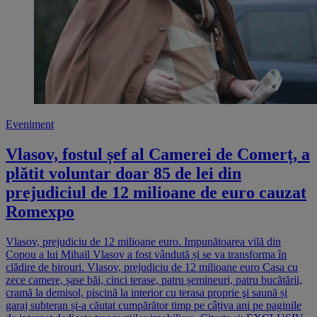
Eveniment
Vlasov, fostul șef al Camerei de Comerț, a
plătit voluntar doar 85 de lei din
prejudiciul de 12 milioane de euro cauzat
Romexpo
Vlasov, prejudiciu de 12 milioane euro. Impunătoarea vilă din
Copou a lui Mihail Vlasov a fost vândută și se va transforma în
clădire de birouri. Vlasov, prejudiciu de 12 milioane euro Casa cu
zece camere, șase băi, cinci terase, patru șemineuri, patru bucătării,
cramă la demisol, piscină la interior cu terasa proprie şi saună și
garaj subteran și-a căutat cumpărător timp pe câțiva ani pe paginile