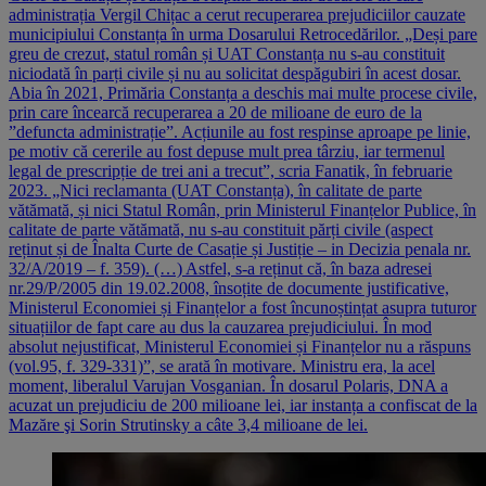
administrația Vergil Chițac a cerut recuperarea prejudiciilor cauzate
municipiului Constanța în urma Dosarului Retrocedărilor. „Deși pare
greu de crezut, statul român și UAT Constanța nu s-au constituit
niciodată în parți civile și nu au solicitat despăgubiri în acest dosar.
Abia în 2021, Primăria Constanța a deschis mai multe procese civile,
prin care încearcă recuperarea a 20 de milioane de euro de la
”defuncta administrație”. Acțiunile au fost respinse aproape pe linie,
pe motiv că cererile au fost depuse mult prea târziu, iar termenul
legal de prescripție de trei ani a trecut”, scria Fanatik, în februarie
2023. „Nici reclamanta (UAT Constanța), în calitate de parte
vătămată, și nici Statul Român, prin Ministerul Finanțelor Publice, în
calitate de parte vătămată, nu s-au constituit părți civile (aspect
reținut și de Înalta Curte de Casație și Justiție – in Decizia penala nr.
32/A/2019 – f. 359). (…) Astfel, s-a reținut că, în baza adresei
nr.29/P/2005 din 19.02.2008, însoțite de documente justificative,
Ministerul Economiei și Finanțelor a fost încunoștințat asupra tuturor
situațiilor de fapt care au dus la cauzarea prejudiciului. În mod
absolut nejustificat, Ministerul Economiei și Finanțelor nu a răspuns
(vol.95, f. 329-331)”, se arată în motivare. Ministru era, la acel
moment, liberalul Varujan Vosganian. În dosarul Polaris, DNA a
acuzat un prejudiciu de 200 milioane lei, iar instanța a confiscat de la
Mazăre şi Sorin Strutinsky a câte 3,4 milioane de lei.