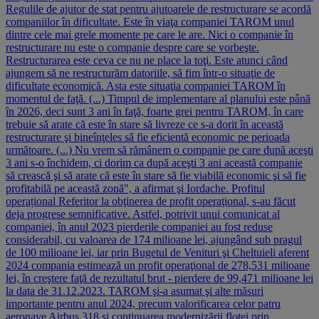
Regulile de ajutor de stat pentru ajutoarele de restructurare se acordă
companiilor în dificultate. Este în viaţa companiei TAROM unul
dintre cele mai grele momente pe care le are. Nici o companie în
restructurare nu este o companie despre care se vorbeşte.
Restructurarea este ceva ce nu ne place la toţi. Este atunci când
ajungem să ne restructurăm datoriile, să fim într-o situaţie de
dificultate economică. Asta este situaţia companiei TAROM în
momentul de faţă. (...) Timpul de implementare al planului este până
în 2026, deci sunt 3 ani în faţă, foarte grei pentru TAROM, în care
trebuie să arate că este în stare să livreze ce s-a dorit în această
restructurare şi bineînţeles să fie eficientă economic pe perioada
următoare. (...) Nu vrem să rămânem o companie pe care după aceşti
3 ani s-o închidem, ci dorim ca după aceşti 3 ani această companie
să crească şi să arate că este în stare să fie viabilă economic şi să fie
profitabilă pe această zonă", a afirmat şi Iordache. Profitul
operațional Referitor la obţinerea de profit operaţional, s-au făcut
deja progrese semnificative. Astfel, potrivit unui comunicat al
companiei, în anul 2023 pierderile companiei au fost reduse
considerabil, cu valoarea de 174 milioane lei, ajungând sub pragul
de 100 milioane lei, iar prin Bugetul de Venituri şi Cheltuieli aferent
2024 compania estimează un profit operaţional de 278,531 milioane
lei, în creştere faţă de rezultatul brut - pierdere de 99,471 milioane lei
la data de 31.12.2023. TAROM şi-a asumat şi alte măsuri
importante pentru anul 2024, precum valorificarea celor patru
aeronave Airbus 318 şi continuarea modernizării flotei prin