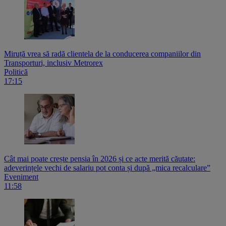
Miruță vrea să radă clientela de la conducerea companiilor din
Transporturi, inclusiv Metrorex
Politică
17:15
Cât mai poate crește pensia în 2026 și ce acte merită căutate:
adeverințele vechi de salariu pot conta și după „mica recalculare”
Eveniment
11:58