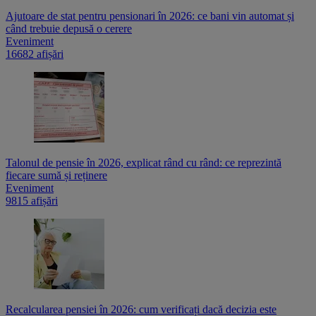
Ajutoare de stat pentru pensionari în 2026: ce bani vin automat și
când trebuie depusă o cerere
Eveniment
16682 afișări
Talonul de pensie în 2026, explicat rând cu rând: ce reprezintă
fiecare sumă și reținere
Eveniment
9815 afișări
Recalcularea pensiei în 2026: cum verificați dacă decizia este