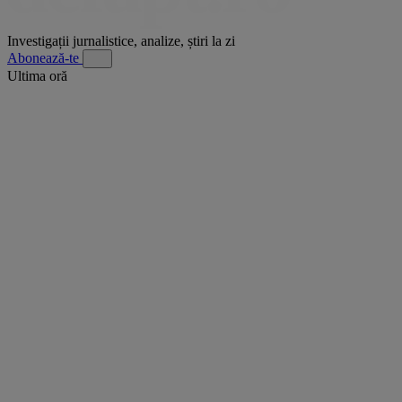
Investigații jurnalistice, analize, știri la zi
Abonează-te
Ultima oră