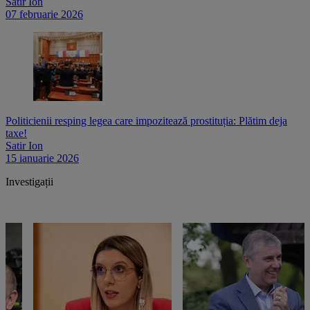
Satir Ion
07 februarie 2026
Politicienii resping legea care impozitează prostituția: Plătim deja
taxe!
Satir Ion
15 ianuarie 2026
Investigații