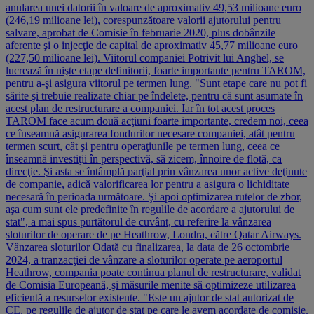
anularea unei datorii în valoare de aproximativ 49,53 milioane euro
(246,19 milioane lei), corespunzătoare valorii ajutorului pentru
salvare, aprobat de Comisie în februarie 2020, plus dobânzile
aferente şi o injecţie de capital de aproximativ 45,77 milioane euro
(227,50 milioane lei). Viitorul companiei Potrivit lui Anghel, se
lucrează în nişte etape definitorii, foarte importante pentru TAROM,
pentru a-şi asigura viitorul pe termen lung. "Sunt etape care nu pot fi
sărite şi trebuie realizate chiar pe îndelete, pentru că sunt asumate în
acest plan de restructurare a companiei. Iar în tot acest proces
TAROM face acum două acţiuni foarte importante, credem noi, ceea
ce înseamnă asigurarea fondurilor necesare companiei, atât pentru
termen scurt, cât şi pentru operaţiunile pe termen lung, ceea ce
înseamnă investiţii în perspectivă, să zicem, înnoire de flotă, ca
direcţie. Şi asta se întâmplă parţial prin vânzarea unor active deţinute
de companie, adică valorificarea lor pentru a asigura o lichiditate
necesară în perioada următoare. Şi apoi optimizarea rutelor de zbor,
aşa cum sunt ele predefinite în regulile de acordare a ajutorului de
stat", a mai spus purtătorul de cuvânt, cu referire la vânzarea
sloturilor de operare de pe Heathrow, Londra, către Qatar Airways.
Vânzarea sloturilor Odată cu finalizarea, la data de 26 octombrie
2024, a tranzacţiei de vânzare a sloturilor operate pe aeroportul
Heathrow, compania poate continua planul de restructurare, validat
de Comisia Europeană, şi măsurile menite să optimizeze utilizarea
eficientă a resurselor existente. "Este un ajutor de stat autorizat de
CE, pe regulile de ajutor de stat pe care le avem acordate de comisie.