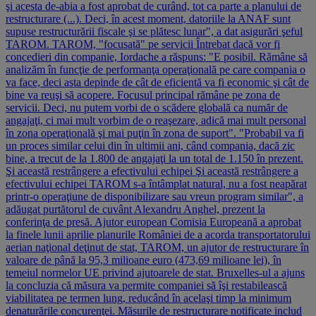
şi acesta de-abia a fost aprobat de curând, tot ca parte a planului de
restructurare (...). Deci, în acest moment, datoriile la ANAF sunt
supuse restructurării fiscale şi se plătesc lunar", a dat asigurări şeful
TAROM. TAROM, "focusată" pe servicii Întrebat dacă vor fi
concedieri din companie, Iordache a răspuns: "E posibil. Rămâne să
analizăm în funcţie de performanţa operaţională pe care compania o
va face, deci asta depinde de cât de eficientă va fi economic şi cât de
bine va reuşi să acopere. Focusul principal rămâne pe zona de
servicii. Deci, nu putem vorbi de o scădere globală ca număr de
angajaţi, ci mai mult vorbim de o reaşezare, adică mai mult personal
în zona operaţională şi mai puţin în zona de suport". "Probabil va fi
un proces similar celui din în ultimii ani, când compania, dacă zic
bine, a trecut de la 1.800 de angajaţi la un total de 1.150 în prezent.
Şi această restrângere a efectivului echipei Şi această restrângere a
efectivului echipei TAROM s-a întâmplat natural, nu a fost neapărat
printr-o operaţiune de disponibilizare sau vreun program similar", a
adăugat purtătorul de cuvânt Alexandru Anghel, prezent la
conferinţa de presă. Ajutor european Comisia Europeană a aprobat
la finele lunii aprilie planurile României de a acorda transportatorului
aerian naţional deţinut de stat, TAROM, un ajutor de restructurare în
valoare de până la 95,3 milioane euro (473,69 milioane lei), în
temeiul normelor UE privind ajutoarele de stat. Bruxelles-ul a ajuns
la concluzia că măsura va permite companiei să îşi restabilească
viabilitatea pe termen lung, reducând în acelaşi timp la minimum
denaturările concurenţei. Măsurile de restructurare notificate includ