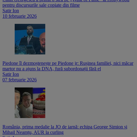
pentru discursurile sale copiate din filme
Satir Ion
10 februarie 2026
Piedone îl dezmoștenește pe Piedone jr: Rușinea familiei, nici măcar
martor nu a ajuns la DNA, fură subordonații fără el
Satir Ion
07 februarie 2026
România, prima medalie la JO de iarnă: echipa George Simion și
Mihail Neamțu, AUR la curling