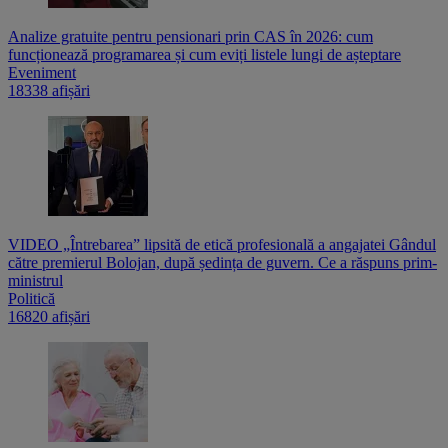
Analize gratuite pentru pensionari prin CAS în 2026: cum
funcționează programarea și cum eviți listele lungi de așteptare
Eveniment
18338 afișări
VIDEO „Întrebarea” lipsită de etică profesională a angajatei Gândul
către premierul Bolojan, după ședința de guvern. Ce a răspuns prim-
ministrul
Politică
16820 afișări