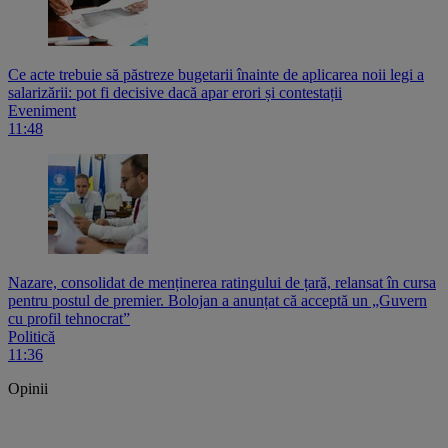
Ce acte trebuie să păstreze bugetarii înainte de aplicarea noii legi a
salarizării: pot fi decisive dacă apar erori și contestații
Eveniment
11:48
Nazare, consolidat de menținerea ratingului de țară, relansat în cursa
pentru postul de premier. Bolojan a anunțat că acceptă un „Guvern
cu profil tehnocrat”
Politică
11:36
Opinii