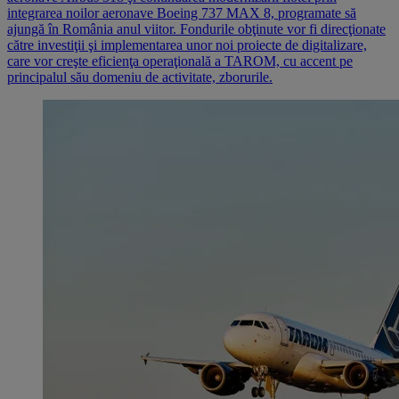
integrarea noilor aeronave Boeing 737 MAX 8, programate să
ajungă în România anul viitor. Fondurile obţinute vor fi direcţionate
către investiţii şi implementarea unor noi proiecte de digitalizare,
care vor creşte eficienţa operaţională a TAROM, cu accent pe
principalul său domeniu de activitate, zborurile.