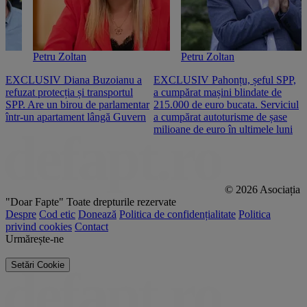
Petru Zoltan
Petru Zoltan
EXCLUSIV Diana Buzoianu a
EXCLUSIV Pahonțu, șeful SPP,
E
refuzat protecția și transportul
a cumpărat mașini blindate de
u
SPP. Are un birou de parlamentar
215.000 de euro bucata. Serviciul
c
într-un apartament lângă Guvern
a cumpărat autoturisme de șase
O
milioane de euro în ultimele luni
p
© 2026 Asociația
"Doar Fapte"
Toate drepturile rezervate
Despre
Cod etic
Donează
Politica de confidențialitate
Politica
privind cookies
Contact
Urmărește-ne
Setări Cookie