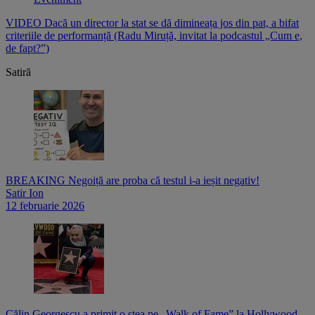
e
VIDEO Dacă un director la stat se dă dimineața jos din pat, a bifat
V
criteriile de performanță (Radu Miruță, invitat la podcastul „Cum e,
i
de fapt?”)
p
Satiră
BREAKING Negoiță are proba că testul i-a ieșit negativ!
Satir Ion
12 februarie 2026
Călin Georgescu a primit o stea pe „Walk of Fame” la Hollywood