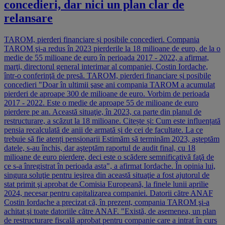
concedieri, dar nici un plan clar de
relansare
TAROM, pierderi financiare și posibile concedieri. Compania
TAROM şi-a redus în 2023 pierderile la 18 milioane de euro, de la o
medie de 55 milioane de euro în perioada 2017 - 2022, a afirmat,
marţi, directorul general interimar al companiei, Costin Iordache,
într-o conferinţă de presă. TAROM, pierderi financiare și posibile
concedieri "Doar în ultimii şase ani compania TAROM a acumulat
pierderi de aproape 300 de milioane de euro. Vorbim de perioada
2017 - 2022. Este o medie de aproape 55 de milioane de euro
pierdere pe an. Această situaţie, în 2023, ca parte din planul de
restructurare, a scăzut la 18 milioane. Citește și: Cum este influențată
pensia recalculată de anii de armată și de cei de facultate. La ce
trebuie să fie atenți pensionarii Estimăm să terminăm 2023, aşteptăm
datele, s-au închis, dar aşteptăm raportul de audit final, cu 18
milioane de euro pierdere, deci este o scădere semnificativă faţă de
ce s-a înregistrat în perioada asta", a afirmat Iordache. În opinia lui,
singura soluţie pentru ieşirea din această situaţie a fost ajutorul de
stat primit şi aprobat de Comisia Europeană, la finele lunii aprilie
2024, necesar pentru capitalizarea companiei. Datorii către ANAF
Costin Iordache a precizat că, în prezent, compania TAROM şi-a
achitat şi toate datoriile către ANAF. "Există, de asemenea, un plan
de restructurare fiscală aprobat pentru companie care a intrat în curs