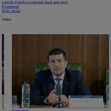
corectă și unde o contestați dacă apar erori
Eveniment
8591 afișări
Video
Eveniment