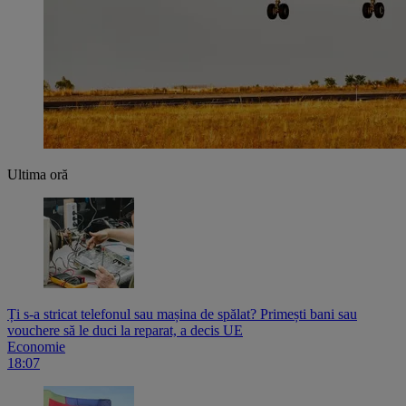
Ultima oră
Ți s-a stricat telefonul sau mașina de spălat? Primești bani sau
vouchere să le duci la reparat, a decis UE
Economie
18:07