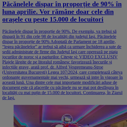
Păcănelele dispar în proporție de 90% în
luna aprilie. Vor rămâne doar cele din
orașele cu peste 15.000 de locuitori
Păcănelele dispar în proporție de 90%. De exemplu, va trebui să
dispară în 91 din cele 98 de localități din județul Iași. Păcănelele
dispar în proporție de 90% Adoptată de Parlament pe 18 aprilie,
“legea păcănelelor” ar trebui să aibă ca urmare închiderea a sute de
sedii administrate de firme din Județul Iași care operează pe piața
jocurilor de noroc și a pariurilor. Citește și: VIDEO EXCLUSIV
Plajele lărgite de pe litoralul românesc favorizează înecurile și
infecțiile grave, arată prof. dr. Alfred Vespremeanu-Stroe
(Universitatea București) Legea 107/2024, care completează câteva
ordonanțe guvernamentale mai vechi, urmează să intre în vigoare în
această lună. Una dintre cele mai importante modificări aduse de
document este că afacerile cu păcănele nu se mai pot desfășura în
localități cu mai puțin de 15.000 de locuitori. Continuarea, în Ziarul
de Iași.