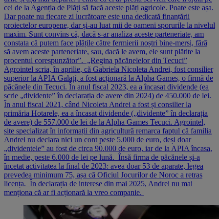
cei de la Agenția de Plăți să facă aceste plăți agricole. Poate este așa.
Dar poate nu fiecare zi lucrătoare este una dedicată finanțării
proiectelor europene, dar și-au luat mii de oameni sporurile la nivelul
maxim. Sunt convins că, dacă s-ar analiza aceste parteneriate, am
constata că putem face plățile către fermierii noștri bine-mersi, fără
să avem aceste parteneriate, sau, dacă le avem, ele sunt plătite la
procentul corespunzător”. „Regina păcănelelor din Tecuci”
Agrointel scria, în aprilie, că Gabriela Nicoleta Andrei, fost consilier
superior la APIA Galați, a fost acționară la Alpha Games, o firmă de
păcănele din Tecuci. În anul fiscal 2023, ea a încasat dividende (ea
scrie „dividente” în declarația de avere din 2024) de 450.000 de lei.
În anul fiscal 2021, când Nicoleta Andrei a fost și consilier la
primăria Hotarele, ea a încasat dividende („dividente” în declarația
de avere) de 557.000 de lei de la Alpha Games Tecuci. Agrointel,
site specializat în informații din agricultură remarca faptul că familia
Andrei nu declara nici un cont peste 5.000 de euro, deși doar
„dividentele” au fost de circa 90.000 de euro, iar de la APIA încasa,
în medie, peste 6.000 de lei pe lună. Însă firma de păcănele și-a
încetat activitatea la final de 2023: avea doar 53 de aparate, legea
prevedea minimum 75, așa că Oficiul Jocurilor de Noroc a retras
licența. În declarația de interese din mai 2025, Andrei nu mai
menționa că ar fi acționară la vreo companie.