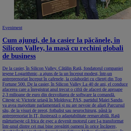
Eveniment
Cum ajungi, de la casier la păcănele, în
Silicon Valley, la masă cu rechini globali
de business
De la casier, în Silicon Valley. Cătălin Rață, fondatorul companiei
ieșene Logarithmic, a ajuns de la un început modest, într-un
antreprenoriat început în cafenele, la colaborări cu clienți din Top
Fortune 500. De la casier, în Silicon Valley La 40 de ani, el conduce
afacerea care a înregistrat anul trecut o cifră de afaceri de aproape
2,3 milioane de euro din dezvoltarea de software la comandă.
Citește și: Victorie uriașă în Moldova: PAS, partidul Maiei Sandu,
va avea majoritate parlamentară și nu are nevoie de aliați Parcursul
său, de la visuri de preot, fotbalist sau neurochirurg, până la
antreprenoriat în IT, ilustrează o adaptabilitate remarcabilă. Rață
mărturisește că frica de eșec a devenit motorul care l-a transformat
într-unul dintre cei mai bine pregătiți oameni în orice încăpere,