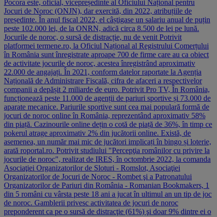
Pocora este, oficial, vicepreședinte al Oficiului Național pentru
Jocuri de Noroc (ONJN), dar exercită, din 2022, atribuțiile de
președinte. În anul fiscal 2022, el câștigase un salariu anual de puțin
peste 102.000 lei, de la ONRN, adică circa 8.500 de lei pe lună.
Jocurile de noroc, o sursă de distracție, nu de venit Potrivit
platformei termene.ro, la Oficiul Național al Registrului Comerțului
în România sunt înregistrate aproape 700 de firme care au ca obiect
de activitate jocurile de noroc, acestea înregistrând aproximativ
22.000 de angajați. În 2021, conform datelor raportate la Agenția
Națională de Administrare Fiscală, cifra de afaceri a respectivelor
companii a depășit 2 miliarde de euro. Potrivit Pro TV, În România,
funcționează peste 11.000 de agenții de pariuri sportive și 73.000 de
aparate mecanice. Pariurile sportive sunt cea mai populară formă de
jocuri de noroc online în România, reprezentând aproximativ 58%
din piață. Cazinourile online dețin o cotă de piață de 36%, în timp ce
pokerul atrage aproximativ 2% din jucătorii online. Există, de
asemenea, un număr mai mic de jucători implicați în bingo și loterie,
arată roportal.ro. Potrivit studiului "Percepţia românilor cu privire la
jocurile de noroc", realizat de IRES, în octombrie 2022, la comanda
Asociaţiei Organizatorilor de Sloturi - Romslot, Asociaţiei
Organizatorilor de Jocuri de Noroc - Rombet şi a Patronatului
Organizatorilor de Pariuri din România - Romanian Bookmakers, 1
din 5 români cu vârsta peste 18 ani a jucat în ultimul an un tip de joc
de noroc. Gamblerii privesc activitatea de jocuri de noroc
preponderent ca pe o sursă de distracţie (61%) şi doar 9% dintre ei o