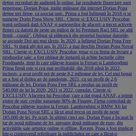
deține recorduri de audiență în online. Iar rezultatele financiare sunt
generoase. Dorian Popa, multe milioane din internet Dorian Popa
deține trei firme, ca asociat unic. Prima a fost înființată în 2018 și se
numește Dorin Popa Show SRL. Citește și: EXCLUSIV Pescobar,
țeapă ordinară dată ANAF și partenerilor de afaceri: a trecut activele
firmei cu datorii de peste un milion de lei Premium Raci SRL pe altă
firmă, „curată”. Obligat să plătească din propriul buzunar datoriile,
se ascunde Doi ani mai târziu, în 2020, a înființat Dorian Popa Free
SRL. Și după alți doi ani, în 2022, a mai deschis Dorian Popa Novat
SRL. Citește și: EXCLUSIV Pescobar, țepar și cu firma de livrare a
produselor sale: a fost obligat de instanță să achite facturile către
Foodpanda, timp în care plătește leasing la Ferrari și Lamborghini
Prima firmă este și cea mai profitabilă: din 2018 până în 2022,
inclusiv, a avut profit net de peste 8,2 milioane de lei. Cel mai bogat
an a fost al doilea an de pandemie, 2021, cu un profit de 2,6
milioane de lei. Dorian Popa Free SRL a produs un profit de
540.000 de lei în 2020, 2021 și 2022, cumulat. Citește și:
EXCLUSIV Afacerea lui Pescobar, care a dat țeapă ANAF, a primit
ajutor de stat: credite garantate 90% de Finanțe. Firma controlată de
Pescobar plătește leasing la Ferrari, Lamborghini și BMW X6 Iar
Dorian Popa Novat SRL a făcut anul trecut un profit de peste
185.000 de lei. Pe scurt, în ultimii cinci ani, Dorian Popa a încasat în
jur de nouă milioane de lei, aproape două milioane de euro, din
activitățile sale artistice online și offline. Recent, Popa a fost implicat
într-o controversă referitoare la publicitatea pe care a făcut-o