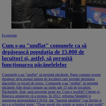
Economie
Cum s-au "umflat" comunele ca să
depășească populația de 15.000 de
locuitori și, astfel, să permită
funcționarea păcănelelelor
Comunele s-au "umflat" să permită păcănele. Patru comune ieșene
depășesc deja pragul minim de locuitori care permite derularea
afacerilor cu jocuri de noroc. Comunele s-au "umflat" să permită
păcănele Alte două comune au puțin sub 15 mii de locuitori.
Păcănelele, însă, sunt prezente peste tot. Cum e posibil? Citește și:
Băsescu amintește că a propus, în 2012, reforma Sănătății și
spargerea monopolului CNAS, dar “baronii sănătății“ l-au învins și
nu s-a schimbat nimic: “Doar morţii din spitale ar putea fi mai mulţi“