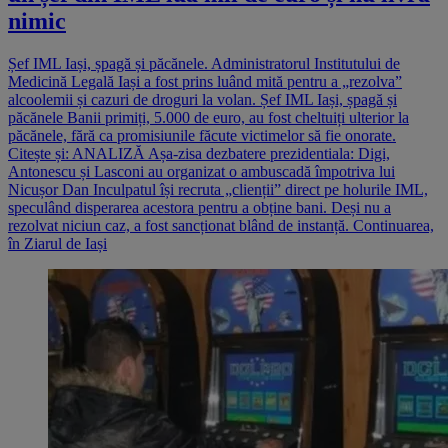
nimic
Șef IML Iași, șpagă și păcănele. Administratorul Institutului de
Medicină Legală Iași a fost prins luând mită pentru a „rezolva”
alcoolemii și cazuri de droguri la volan. Șef IML Iași, șpagă și
păcănele Banii primiți, 5.000 de euro, au fost cheltuiți ulterior la
păcănele, fără ca promisiunile făcute victimelor să fie onorate.
Citește și: ANALIZĂ Așa-zisa dezbatere prezidentiala: Digi,
Antonescu și Lasconi au organizat o ambuscadă împotriva lui
Nicușor Dan Inculpatul își recruta „clienții” direct pe holurile IML,
speculând disperarea acestora pentru a obține bani. Deși nu a
rezolvat niciun caz, a fost sancționat blând de instanță. Continuarea,
în Ziarul de Iași