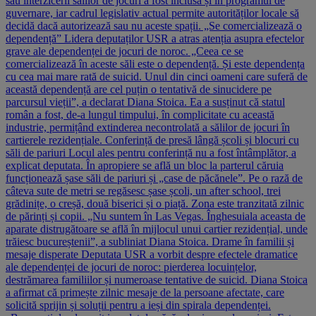
sau interzicerii sălilor de jocuri a fost inclusă și în programul de
guvernare, iar cadrul legislativ actual permite autorităților locale să
decidă dacă autorizează sau nu aceste spații. „Se comercializează o
dependență” Lidera deputaților USR a atras atenția asupra efectelor
grave ale dependenței de jocuri de noroc. „Ceea ce se
comercializează în aceste săli este o dependență. Și este dependența
cu cea mai mare rată de suicid. Unul din cinci oameni care suferă de
această dependență are cel puțin o tentativă de sinucidere pe
parcursul vieții”, a declarat Diana Stoica. Ea a susținut că statul
român a fost, de-a lungul timpului, în complicitate cu această
industrie, permițând extinderea necontrolată a sălilor de jocuri în
cartierele rezidențiale. Conferință de presă lângă școli și blocuri cu
săli de pariuri Locul ales pentru conferință nu a fost întâmplător, a
explicat deputata. În apropiere se află un bloc la parterul căruia
funcționează șase săli de pariuri și „case de păcănele”. Pe o rază de
câteva sute de metri se regăsesc șase școli, un after school, trei
grădinițe, o creșă, două biserici și o piață. Zona este tranzitată zilnic
de părinți și copii. „Nu suntem în Las Vegas. Înghesuiala aceasta de
aparate distrugătoare se află în mijlocul unui cartier rezidențial, unde
trăiesc bucureștenii”, a subliniat Diana Stoica. Drame în familii și
mesaje disperate Deputata USR a vorbit despre efectele dramatice
ale dependenței de jocuri de noroc: pierderea locuințelor,
destrămarea familiilor și numeroase tentative de suicid. Diana Stoica
a afirmat că primește zilnic mesaje de la persoane afectate, care
solicită sprijin și soluții pentru a ieși din spirala dependenței.