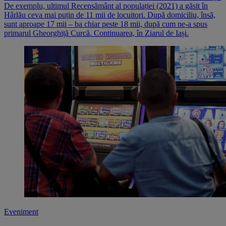
De exemplu, ultimul Recensământ al populației (2021) a găsit în
Hârlău ceva mai puțin de 11 mii de locuitori. După domiciliu, însă,
sunt aproape 17 mii – ba chiar peste 18 mii, după cum ne-a spus
primarul Gheorghiță Curcă. Continuarea, în Ziarul de Iași.
Eveniment