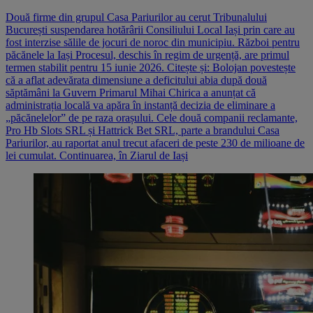
Două firme din grupul Casa Pariurilor au cerut Tribunalului
București suspendarea hotărârii Consiliului Local Iași prin care au
fost interzise sălile de jocuri de noroc din municipiu. Război pentru
păcănele la Iași Procesul, deschis în regim de urgență, are primul
termen stabilit pentru 15 iunie 2026. Citește și: Bolojan povestește
că a aflat adevărata dimensiune a deficitului abia după două
săptămâni la Guvern Primarul Mihai Chirica a anunțat că
administrația locală va apăra în instanță decizia de eliminare a
„păcănelelor” de pe raza orașului. Cele două companii reclamante,
Pro Hb Slots SRL și Hattrick Bet SRL, parte a brandului Casa
Pariurilor, au raportat anul trecut afaceri de peste 230 de milioane de
lei cumulat. Continuarea, în Ziarul de Iași