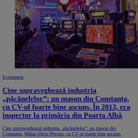
Eveniment
Cine supraveghează industria
„păcănelelor”: un mason din Constanța,
cu CV-ul foarte bine ascuns. În 2013, era
inspector la primăria din Poarta Albă
Cine supraveghează industria „păcănelelor”: un mason din
Constanța, Mihai-Silviu Pocora, cu CV-ul foarte bine ascuns.