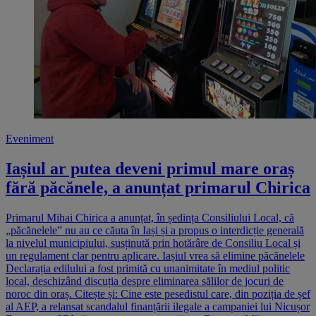
Eveniment
Iașiul ar putea deveni primul mare oraș
fără păcănele, a anunțat primarul Chirica
Primarul Mihai Chirica a anunțat, în ședința Consiliului Local, că
„păcănelele” nu au ce căuta în Iași și a propus o interdicție generală
la nivelul municipiului, susținută prin hotărâre de Consiliu Local și
un regulament clar pentru aplicare. Iașiul vrea să elimine păcănelele
Declarația edilului a fost primită cu unanimitate în mediul politic
local, deschizând discuția despre eliminarea sălilor de jocuri de
noroc din oraș. Citește și: Cine este pesedistul care, din poziția de șef
al AEP, a relansat scandalul finanțării ilegale a campaniei lui Nicușor