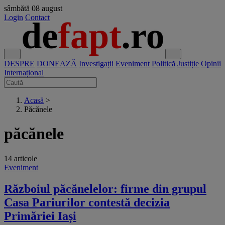
sâmbătă
08 august
Login
Contact
DESPRE
DONEAZĂ
Investigații
Eveniment
Politică
Justiție
Opinii
Internațional
Acasă
>
Păcănele
păcănele
14 articole
Eveniment
Războiul păcănelelor: firme din grupul
Casa Pariurilor contestă decizia
Primăriei Iași