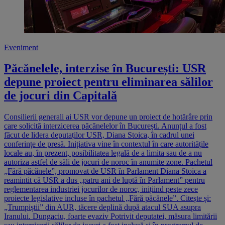
Eveniment
Păcănelele, interzise în București: USR
depune proiect pentru eliminarea sălilor
de jocuri din Capitală
Consilierii generali ai USR vor depune un proiect de hotărâre prin
care solicită interzicerea păcănelelor în București. Anunțul a fost
făcut de lidera deputaților USR, Diana Stoica, în cadrul unei
conferințe de presă. Inițiativa vine în contextul în care autoritățile
locale au, în prezent, posibilitatea legală de a limita sau de a nu
autoriza astfel de săli de jocuri de noroc în anumite zone. Pachetul
„Fără păcănele”, promovat de USR în Parlament Diana Stoica a
reamintit că USR a dus „patru ani de luptă în Parlament” pentru
reglementarea industriei jocurilor de noroc, inițiind peste zece
proiecte legislative incluse în pachetul „Fără păcănele”. Citește și:
„Trumpiștii” din AUR, tăcere deplină după atacul SUA asupra
Iranului. Dungaciu, foarte evaziv Potrivit deputatei, măsura limitării