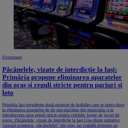
Eveniment
Păcănelele, vizate de interdicție la Iași:
Primăria propune eliminarea aparatelor
din oraș și reguli stricte pentru pariuri și
loto
Primăria Iași pregătește două proiecte de hotărâre care ar putea duce
la eliminarea aparatelor de tip slot-machine din municipiu și la
introducerea unor reguli stricte pentru celelalte forme de jocuri de
noroc. Păcănelele, vizate de interdicție la Iași Una dintre inițiative
vizează scoaterea „păcănelelor” din oraș, iar cealaltă propune un