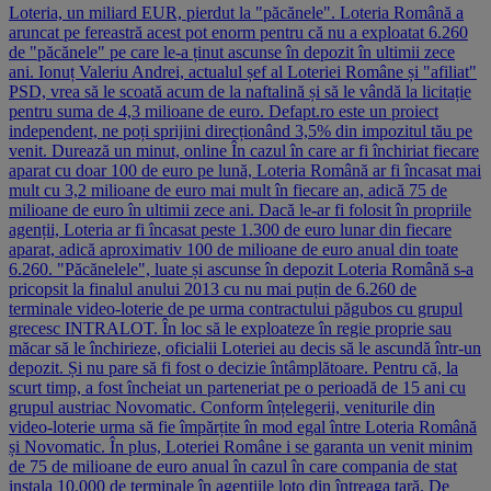
Loteria, un miliard EUR, pierdut la "păcănele". Loteria Română a
aruncat pe fereastră acest pot enorm pentru că nu a exploatat 6.260
de "păcănele" pe care le-a ținut ascunse în depozit în ultimii zece
ani. Ionuț Valeriu Andrei, actualul șef al Loteriei Române și "afiliat"
PSD, vrea să le scoată acum de la naftalină și să le vândă la licitație
pentru suma de 4,3 milioane de euro. Defapt.ro este un proiect
independent, ne poți sprijini direcționând 3,5% din impozitul tău pe
venit. Durează un minut, online În cazul în care ar fi închiriat fiecare
aparat cu doar 100 de euro pe lună, Loteria Română ar fi încasat mai
mult cu 3,2 milioane de euro mai mult în fiecare an, adică 75 de
milioane de euro în ultimii zece ani. Dacă le-ar fi folosit în propriile
agenții, Loteria ar fi încasat peste 1.300 de euro lunar din fiecare
aparat, adică aproximativ 100 de milioane de euro anual din toate
6.260. "Păcănelele", luate și ascunse în depozit Loteria Română s-a
pricopsit la finalul anului 2013 cu nu mai puțin de 6.260 de
terminale video-loterie de pe urma contractului păgubos cu grupul
grecesc INTRALOT. În loc să le exploateze în regie proprie sau
măcar să le închirieze, oficialii Loteriei au decis să le ascundă într-un
depozit. Și nu pare să fi fost o decizie întâmplătoare. Pentru că, la
scurt timp, a fost încheiat un parteneriat pe o perioadă de 15 ani cu
grupul austriac Novomatic. Conform înțelegerii, veniturile din
video-loterie urma să fie împărțite în mod egal între Loteria Română
și Novomatic. În plus, Loteriei Române i se garanta un venit minim
de 75 de milioane de euro anual în cazul în care compania de stat
instala 10.000 de terminale în agențiile loto din întreaga țară. De