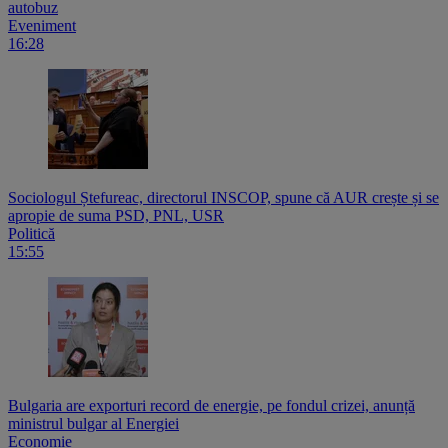
autobuz
Eveniment
16:28
Sociologul Ștefureac, directorul INSCOP, spune că AUR crește și se
apropie de suma PSD, PNL, USR
Politică
15:55
Bulgaria are exporturi record de energie, pe fondul crizei, anunță
ministrul bulgar al Energiei
Economie