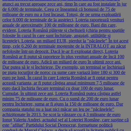
atunci au trecut aproape zece ani, timp în care au fost instalate în jur
de 6.000 de terminale. Ceea ce înseamnă că bonusul de 75 de
milioane de euro nu a fost încasat. Totuși, de pe urma exploatării
celor 6.000 de terminale de la austrieci, Loteria raportează venituri
anuale de aproximativ 100 de milioane de euro. Bani din care,
evident, Loteria Română plătește și cheltuieli (chiria pentru spațiile
folosite în cazul în care sunt închiriate, angajați, utilitățile și
licențele). Loteria, un miliard EUR, pierdut la "păcănele" În tot acest
timp, cele 6.260 de terminale moștenite de la INTRALOT au zăcut
nefolosite într-un depozit. Dacă le-ar fi exploatat direct, Loteria
Română ar fi putut să raporteze în plus venituri anuale de încă 100
de milioane de euro. Adică un miliard de euro în ultimii zece ani.
Dar putea să le și închirieze. De exemplu, un terminal se închiriază
pe piața jocurilor de noroc cu sume care variază între 180 și 300 de
euro pe lună. În cazul în care Loteria Română ar fi optat pentru
această varianta, ar fi putut câștiga anual minimum 7,5 milioane de
euro dacă închiria fiecare terminal cu doar 100 de euro lunar.
Cumulat, în ultimii zece ani, Loteria Română putea câștiga astfel
minim 75 de milioane de euro. Cu o sumă de 200 de euro lunar
pentru închiriere, suma ar fi ajuns la 150 de milioane de euro. Dar
compania statului nu a luat nici măcar un leu pe "păcănelele"
achiziționate în 2013. Se scot la vânzare cu 4,3 milioane de euro
Ionuț Valeriu Andrei, actualul șef al Loteriei Române, care susține că
este "afiliat" Partidului Social Democrat, formațiune politică
condusă de Marcel Ciolacu, a decis să scoată la licitație publică cu