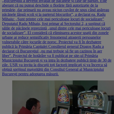
„Bucureștiul a devenit invadat de păcănele și case de pariuri. Este
aberant că nu puteai deschide o florărie fără autorizație de la
primărie, dar primarii nu aveau niciun cuvânt de spus când apăreau
păcănele lângă școli și la parterul blocurilor”, a declarat ea. Radu
Mihaiu: „Sunt printre cele mai periculoase locuri de socializare”
Deputatul Radu Mihaiu, fost primar al Sectorului 2, a susținut că
sălile de păcănele reprezintă „unul dintre cele mai periculoase locuri
de socializare”. El consideră că eliminarea acestor spații din zonele
urbane ar reduce semnificativ fenomenul atragerii persoanelor
vulnerabile către jocurile de noroc. Proiectul va fi în dezbatere
publică la Primăria Capitalei Consilierul general Dragoş Radu a
declarat că Bucureștiul „nu mai trebuie să fie un cazinou în aer
liber”. Proiectul de hotărâre va fi publicat pe site-ul Primăria
Municipiului Bucureşti și va intra în dezbatere publică timp de 30 de
zile. USR va invita la discuții toți factorii implicați și va încerca să
obțină sprijinul majorității din Consiliul General al Municipiului
București pentru adoptarea măsurii.