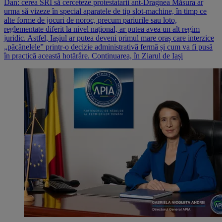
Dan: cerea SRI să cerceteze protestatarii ant-Dragnea Măsura ar
urma să vizeze în special aparatele de tip slot-machine, în timp ce
alte forme de jocuri de noroc, precum pariurile sau loto,
reglementate diferit la nivel național, ar putea avea un alt regim
juridic. Astfel, Iașiul ar putea deveni primul mare oraș care interzice
„păcănelele” printr-o decizie administrativă fermă și cum va fi pusă
în practică această hotărâre. Continuarea, în Ziarul de Iași