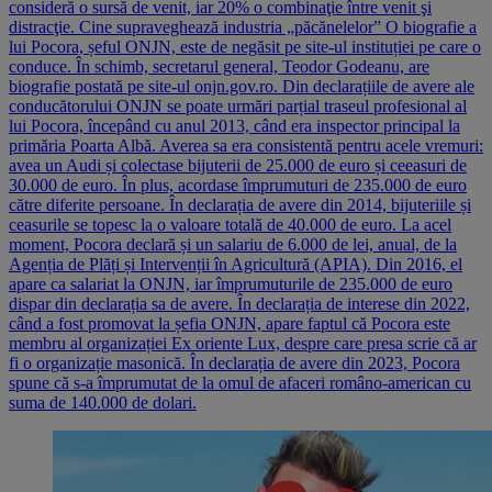
consideră o sursă de venit, iar 20% o combinaţie între venit şi
distracţie. Cine supraveghează industria „păcănelelor” O biografie a
lui Pocora, șeful ONJN, este de negăsit pe site-ul instituției pe care o
conduce. În schimb, secretarul general, Teodor Godeanu, are
biografie postată pe site-ul onjn.gov.ro. Din declarațiile de avere ale
conducătorului ONJN se poate urmări parțial traseul profesional al
lui Pocora, începând cu anul 2013, când era inspector principal la
primăria Poarta Albă. Averea sa era consistentă pentru acele vremuri:
avea un Audi și colectase bijuterii de 25.000 de euro și ceeasuri de
30.000 de euro. În plus, acordase împrumuturi de 235.000 de euro
către diferite persoane. În declarația de avere din 2014, bijuteriile și
ceasurile se topesc la o valoare totală de 40.000 de euro. La acel
moment, Pocora declară și un salariu de 6.000 de lei, anual, de la
Agenția de Plăți și Intervenții în Agricultură (APIA). Din 2016, el
apare ca salariat la ONJN, iar împrumuturile de 235.000 de euro
dispar din declarația sa de avere. În declarația de interese din 2022,
când a fost promovat la șefia ONJN, apare faptul că Pocora este
membru al organizației Ex oriente Lux, despre care presa scrie că ar
fi o organizație masonică. În declarația de avere din 2023, Pocora
spune că s-a împrumutat de la omul de afaceri româno-american cu
suma de 140.000 de dolari.