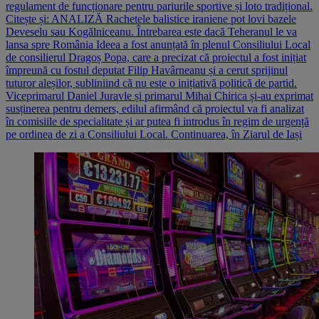
regulament de funcționare pentru pariurile sportive și loto tradițional.
Citește și: ANALIZĂ Rachetele balistice iraniene pot lovi bazele
Deveselu sau Kogălniceanu. Întrebarea este dacă Teheranul le va
lansa spre România Ideea a fost anunțată în plenul Consiliului Local
de consilierul Dragoș Popa, care a precizat că proiectul a fost inițiat
împreună cu fostul deputat Filip Havârneanu și a cerut sprijinul
tuturor aleșilor, subliniind că nu este o inițiativă politică de partid.
Viceprimarul Daniel Juravle și primarul Mihai Chirica și-au exprimat
susținerea pentru demers, edilul afirmând că proiectul va fi analizat
în comisiile de specialitate și ar putea fi introdus în regim de urgență
pe ordinea de zi a Consiliului Local. Continuarea, în Ziarul de Iași