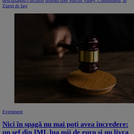
deschizându-i inclusiv drumul spre Silicon Valley. Continuarea, în
Ziarul de Iași
Eveniment
Nici în șpagă nu mai poți avea încredere:
un șef din IML lua mii de euro și nu livra