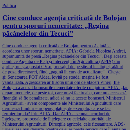
Politică
Cine conduce agenția criticată de Bolojan
pentru sporuri nemeritate: „Regina
păcănelelor din Tecuci”
Cine conduce agenția criticată de Bolojan pentru că ajută la
acordarea unor sporuri nemeritate, APIA: Gabriela Nicoleta Andrei,
supranumită de presă „Regina păcănelelor din Tecuci”. Deși aceasta
conduce Agenția de Plăți și Intervenții în Agricultură (APIA) din
aprilie, nu și-a postat CV-ul, mesajul de pe site-ul instituției, alături
de poza directoarei, fiind „pagină în curs de actualizare”. Citește
și: Senatoarea POT Aldea, lovită pe stradă, mașina i-a fost
vandalizată. Agresoarea ar fi soția unui om de afaceri Vineri, Ilie
Bolojan a acuzat bonusurile nemeritate oferite cu ajutorul APIA: „Iar
departamentele, de peste tot, care nu-și fac treaba, care nu accesează
finanțări să fie penalizate, adică să nu ia aceste bonusuri. Ministerul
Agriculturii - avem componente ale Ministerului Agriculturii care
derulează funduri europene, plățile, de exemplu, care se fac
fermierilor, da? Prin APIA. Dar APIA a semnat acorduri de
înțelegere, protocoale de înțelegere cu celelalte autorități ale
Ministerului Agriculturii. Direcțiile agricole, cele fitosanitare, ADS-
urile și așa mai departe. Pentru că ei ar presta servicii care îi ajută pe