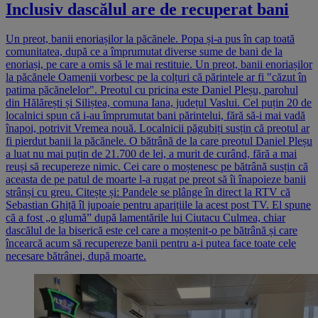
Inclusiv dascălul are de recuperat bani
Un preot, banii enoriașilor la păcănele. Popa și-a pus în cap toată
comunitatea, după ce a împrumutat diverse sume de bani de la
enoriași, pe care a omis să le mai restituie. Un preot, banii enoriașilor
la păcănele Oamenii vorbesc pe la colțuri că părintele ar fi "căzut în
patima păcănelelor". Preotul cu pricina este Daniel Pleșu, parohul
din Hălărești și Siliștea, comuna Iana, județul Vaslui. Cel puțin 20 de
localnici spun că i-au împrumutat bani părintelui, fără să-i mai vadă
înapoi, potrivit Vremea nouă. Localnicii păgubiți susțin că preotul ar
fi pierdut banii la păcănele. O bătrână de la care preotul Daniel Pleșu
a luat nu mai puțin de 21.700 de lei, a murit de curând, fără a mai
reuși să recupereze nimic. Cei care o moștenesc pe bătrână susțin că
aceasta de pe patul de moarte l-a rugat pe preot să îi înapoieze banii
strânși cu greu. Citește și: Pandele se plânge în direct la RTV că
Sebastian Ghiță îl jupoaie pentru aparițiile la acest post TV. El spune
că a fost „o glumă” după lamentările lui Ciutacu Culmea, chiar
dascălul de la biserică este cel care a moștenit-o pe bătrână și care
încearcă acum să recupereze banii pentru a-i putea face toate cele
necesare bătrânei, după moarte.