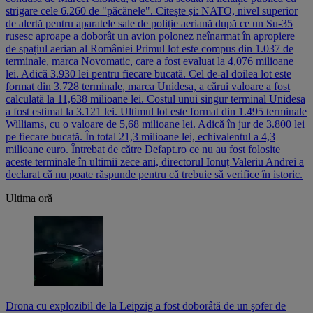
strigare cele 6.260 de "păcănele". Citește și: NATO, nivel superior
de alertă pentru aparatele sale de poliție aeriană după ce un Su-35
rusesc aproape a doborât un avion polonez neînarmat în apropiere
de spațiul aerian al României Primul lot este compus din 1.037 de
terminale, marca Novomatic, care a fost evaluat la 4,076 milioane
lei. Adică 3.930 lei pentru fiecare bucată. Cel de-al doilea lot este
format din 3.728 terminale, marca Unidesa, a cărui valoare a fost
calculată la 11,638 milioane lei. Costul unui singur terminal Unidesa
a fost estimat la 3.121 lei. Ultimul lot este format din 1.495 terminale
Williams, cu o valoare de 5,68 milioane lei. Adică în jur de 3.800 lei
pe fiecare bucată. În total 21,3 milioane lei, echivalentul a 4,3
milioane euro. Întrebat de către Defapt.ro ce nu au fost folosite
aceste terminale în ultimii zece ani, directorul Ionuț Valeriu Andrei a
declarat că nu poate răspunde pentru că trebuie să verifice în istoric.
Ultima oră
Drona cu explozibil de la Leipzig a fost doborâtă de un şofer de