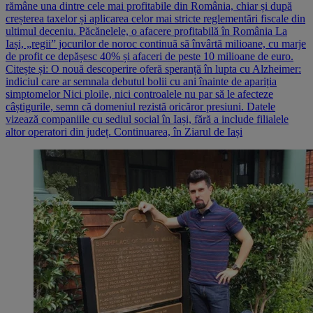
rămâne una dintre cele mai profitabile din România, chiar și după
creșterea taxelor și aplicarea celor mai stricte reglementări fiscale din
ultimul deceniu. Păcănelele, o afacere profitabilă în România La
Iași, „regii” jocurilor de noroc continuă să învârtă milioane, cu marje
de profit ce depășesc 40% și afaceri de peste 10 milioane de euro.
Citește și: O nouă descoperire oferă speranță în lupta cu Alzheimer:
indiciul care ar semnala debutul bolii cu ani înainte de apariția
simptomelor Nici ploile, nici controalele nu par să le afecteze
câștigurile, semn că domeniul rezistă oricăror presiuni. Datele
vizează companiile cu sediul social în Iași, fără a include filialele
altor operatori din județ. Continuarea, în Ziarul de Iași