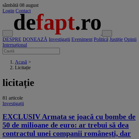
sâmbătă
08 august
Login
Contact
DESPRE
DONEAZĂ
Investigații
Eveniment
Politică
Justiție
Opinii
Internațional
Acasă
>
Licitație
licitație
81 articole
Investigații
EXCLUSIV Armata se joacă cu bombe de
50 de milioane de euro: ar trebui să dea
contractul unei companii românești, dar