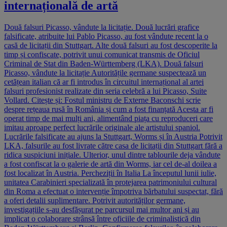
internațională de artă
Două falsuri Picasso, vândute la licitație. Două lucrări grafice
falsificate, atribuite lui Pablo Picasso, au fost vândute recent la o
casă de licitații din Stuttgart. Alte două falsuri au fost descoperite la
timp și confiscate, potrivit unui comunicat transmis de Oficiul
Criminal de Stat din Baden-Württemberg (LKA). Două falsuri
Picasso, vândute la licitație Autoritățile germane suspectează un
cetățean italian că ar fi introdus în circuitul internațional al artei
falsuri profesionist realizate din seria celebră a lui Picasso, Suite
Vollard. Citește și: Fostul ministru de Externe Baconschi scrie
despre rețeaua rusă în România și cum a fost finanțată Acesta ar fi
operat timp de mai mulți ani, alimentând piața cu reproduceri care
imitau aproape perfect lucrările originale ale artistului spaniol.
Lucrările falsificate au ajuns la Stuttgart, Worms și în Austria Potrivit
LKA, falsurile au fost livrate către casa de licitații din Stuttgart fără a
ridica suspiciuni inițiale. Ulterior, unul dintre tablourile deja vândute
a fost confiscat la o galerie de artă din Worms, iar cel de-al doilea a
fost localizat în Austria. Percheziții în Italia La începutul lunii iulie,
unitatea Carabinieri specializată în protejarea patrimoniului cultural
din Roma a efectuat o intervenție împotriva bărbatului suspectat, fără
a oferi detalii suplimentare. Potrivit autorităților germane,
investigațiile s-au desfășurat pe parcursul mai multor ani și au
implicat o colaborare strânsă între oficiile de criminalistică din