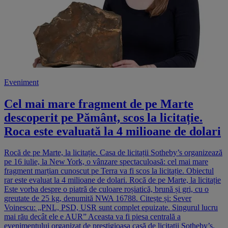
Eveniment
Cel mai mare fragment de pe Marte
descoperit pe Pământ, scos la licitație.
Roca este evaluată la 4 milioane de dolari
Rocă de pe Marte, la licitație. Casa de licitații Sotheby’s organizează
pe 16 iulie, la New York, o vânzare spectaculoasă: cel mai mare
fragment marțian cunoscut pe Terra va fi scos la licitație. Obiectul
rar este evaluat la 4 milioane de dolari. Rocă de pe Marte, la licitație
Este vorba despre o piatră de culoare roșiatică, brună și gri, cu o
greutate de 25 kg, denumită NWA 16788. Citește și: Sever
Voinescu: „PNL, PSD, USR sunt complet epuizate. Singurul lucru
mai rău decât ele e AUR” Aceasta va fi piesa centrală a
evenimentului organizat de prestigioasa casă de licitații Sotheby’s.