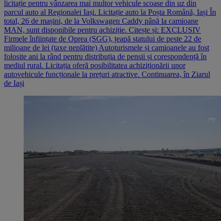
licitație pentru vânzarea mai multor vehicule scoase din uz din
parcul auto al Regionalei Iași. Licitație auto la Poșta Română, Iași În
total, 26 de mașini, de la Volkswagen Caddy până la camioane
MAN, sunt disponibile pentru achiziție. Citește și: EXCLUSIV
Firmele înființate de Oprea (SGG), țeapă statului de peste 22 de
milioane de lei (taxe neplătite) Autoturismele și camioanele au fost
folosite ani la rând pentru distribuția de pensii și corespondență în
mediul rural. Licitația oferă posibilitatea achiziționării unor
autovehicule funcționale la prețuri atractive. Continuarea, în Ziarul
de Iași