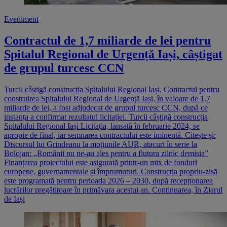
Eveniment
Contractul de 1,7 miliarde de lei pentru
Spitalul Regional de Urgență Iași, câștigat
de grupul turcesc CCN
Turcii câștigă construcția Spitalului Regional Iași. Contractul pentru
construirea Spitalului Regional de Urgență Iași, în valoare de 1,7
miliarde de lei, a fost adjudecat de grupul turcesc CCN, după ce
instanța a confirmat rezultatul licitației. Turcii câștigă construcția
Spitalului Regional Iași Licitația, lansată în februarie 2024, se
apropie de final, iar semnarea contractului este iminentă. Citește și:
Discursul lui Grindeanu la moțiunile AUR, atacuri în serie la
Bolojan: „Românii nu ne-au ales pentru a flutura zilnic demisia”
Finanțarea proiectului este asigurată printr-un mix de fonduri
europene, guvernamentale și împrumuturi. Construcția propriu-zisă
este programată pentru perioada 2026 – 2030, după recepționarea
lucrărilor pregătitoare în primăvara acestui an. Continuarea, în Ziarul
de Iași