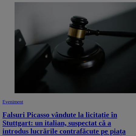
Eveniment
Falsuri Picasso vândute la licitație în
Stuttgart: un italian, suspectat că a
introdus lucrările contrafăcute pe piața