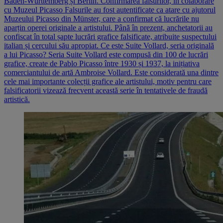
Baden-Württemberg și Berlin. Confirmarea falsurilor, în colaborare
cu Muzeul Picasso Falsurile au fost autentificate ca atare cu ajutorul
Muzeului Picasso din Münster, care a confirmat că lucrările nu
aparțin operei originale a artistului. Până în prezent, anchetatorii au
confiscat în total șapte lucrări grafice falsificate, atribuite suspectului
italian și cercului său apropiat. Ce este Suite Vollard, seria originală
a lui Picasso? Seria Suite Vollard este compusă din 100 de lucrări
grafice, create de Pablo Picasso între 1930 și 1937, la inițiativa
comerciantului de artă Ambroise Vollard. Este considerată una dintre
cele mai importante colecții grafice ale artistului, motiv pentru care
falsificatorii vizează frecvent această serie în tentativele de fraudă
artistică.