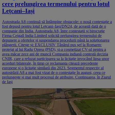
cere prelungirea termenului pentru lotul
Lețcani–Iași
Autostrada A8 continuă să întâmpine obstacole: o nouă contestație a
fost depusă pentru lotul Lețcani–Iași/DN24, de această dată de o
companie din India. Autostrada A8, între contestații și birocrație
Firma Ceigall India Limited solicită prelungirea termenului de
depunere a ofertelor și suspendarea procedurii până la soluționarea
plângerii. Citește și: EXCLUSIV Tânărul pus șef la Romarm:
protejat al lui Radu Oprea (PSD), și-a cosmetizat CV-ul pentru a
avea măcar zece ani de muncă Compania indiană contestă decizia
CNIR, care a refuzat participarea sa la licitație invocând lipsa unor
acorduri bilaterale, în timp ce reclamanta citează precedente
europene și o licitație similară din 2023. Segmentul respectiv al
autostrăzii A8 a mai fost vizat de o contestație în august, ceea ce
prelungește și mai mult procesul de atribuire. Continuarea, în Ziarul
de Iași