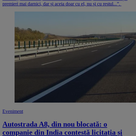
premieri mai darnici, dar și aceia doar cu el, nu și cu restul...”.
Eveniment
Autostrada A8, din nou blocată: o
companie din India contestă licitația și