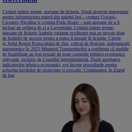
Centuri rutiere ieșene, aproape de licitație. Două proiecte importante
pentru infrastructura rutieră din județul Iași – centura Uricani–
Cicoarei–Nicolina și centura Podu Iloaiei – sunt aproape de a fi
incluse pe ordinea de zi a Guvernului. Centuri rutiere ieșene,
aproape de licitație Ambele variante ocolitoare mai au nevoie doar
de hotărâri de guvern pentru a putea fi lansate în licitație. Citește
și: Șeful Regiei Protocolului de Stat, criticat de Bolojan, indemnizații
astronomice în 2025 Ministrul Transporturilor a confirmat că studiile
de fezabilitate au fost avizate de toate comisiile tehnico-economice
relevante, inclusiv de Consiliul interministerial. După aprobarea
indicatorilor tehnico-economici, vor începe procedurile pentru
achiziția lucrărilor de proiectare și execuție. Continuarea, în Ziarul
de Iași