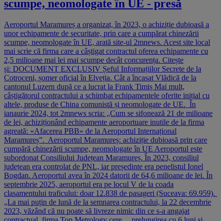
scumpe, neomologate în UE - presă
Aeroportul Maramureș a organizat, în 2023, o achiziție dubioasă a
unor echipamente de securitate, prin care a cumpărat chinezării
scumpe, neomologate în UE, arată site-ul 2mnews. Acest site local
mai scrie că firma care a câștigat contractul oferea echipamente cu
2,5 milioane mai lei mai scumpe decât concurența. Citește
și: DOCUMENT EXCLUSIV Șeful Informațiilor Secrete de la
Cotroceni, șomer oficial în Elveția. Cât a încasat Vlădică de la
cantonul Luzern după ce a lucrat la Frank Timiș Mai mult,
câștigătorul contractului a schimbat echipamentele oferite inițial cu
altele, produse de China comunistă și neomologate de UE. În
ianaurie 2024, tot 2mnews scria: „Cum se sifonează 21 de milioane
de lei, achiziționând echipamente aeroportuare inutile de la firma
agreată: «Afacerea PBB» de la Aeroportul Internațional
Maramureș”. Aeroportul Maramureș: achiziție dubioasă prin care
cumpără chinezării scumpe, neomologate în UE Aeroportul este
subordonat Consiliului Județean Maramureș. În 2023, consiliul
județean era controlat de PNL, iar președinte era penelistul Ionel
Bogdan. Aeroportul avea în 2024 datorii de 64,6 milioane de lei. În
septembrie 2025, aeroportul era pe locul V de la coada
clasamentului traficului: doar 12.838 de pasageri (Suceava: 69.959).
„La mai puțin de lună de la semnarea contractului, la 22 decembrie
2023, văzând că nu poate să livreze nimic din ce s-a angajat
contractual, firma Top Metrology cere… prelungirea cu 6 luni și