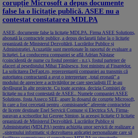
corupție Microsoft a depus documente
false la o licitație publică. ASEE nu a
contestat constatarea MDLPA
ASEE, documente false la licitație MDLPA. Firma ASEE Solutions,
abonată la contractele publice, a depus declarații false la o licitație
organizată de Ministerul Dezvoltării, Lucrărilor Publice și
Administrației. Acuzațiile sunt menționate în raportul de evaluare a
licitației. La conducerea companiei se află Adrian Năstase
(coincidență de nume cu fostul premier - n.r.), fostul partener de
afaceri al pesedistului Mihai Tănăsescu, fost ministru al Finanțelor.
La solicitarea DeFapt.ro, reprezentanții companiei au transmis că
autoritatea contractantă a avut o interpretare „total eronată” a
modului de apreciere a activităților pe care specialiștii IT le-au
deșfășurat în alte proiecte. Cu toate acestea, decizia Comisiei de
licitație nu a fost contestată de ASEE.. Numele companiei ASEE
Solutions, fosta Asseco SEE, apare în dosarul de corupție Microsoft,
în care a fost cercetată pentru „comisioanele” aferente contractelor
de licențe destinate Enel Servicii Comune și Electrica SA. Firma-
paravan a scrisorilor lui George Simion, la aceeași licitație O licitație
organizată de Ministerul Dezvoltării, Lucrărilor Publice și
Administrației (MDLPA) pentru achiziția unor servicii de realizare a
„sistemului informatic și dezvoltarea aplicației personalizate care să
faciliteze comunicarea și consultarea MDLPA cu structurile