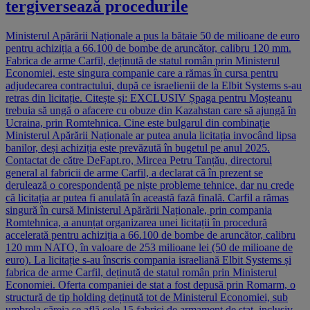
tergiversează procedurile
Ministerul Apărării Naționale a pus la bătaie 50 de milioane de euro
pentru achiziția a 66.100 de bombe de aruncător, calibru 120 mm.
Fabrica de arme Carfil, deținută de statul român prin Ministerul
Economiei, este singura companie care a rămas în cursa pentru
adjudecarea contractului, după ce israelienii de la Elbit Systems s-au
retras din licitație. Citește și: EXCLUSIV Șpaga pentru Moșteanu
trebuia să ungă o afacere cu obuze din Kazahstan care să ajungă în
Ucraina, prin Romtehnica. Cine este bulgarul din combinație
Ministerul Apărării Naționale ar putea anula licitația invocând lipsa
banilor, deși achiziția este prevăzută în bugetul pe anul 2025.
Contactat de către DeFapt.ro, Mircea Petru Tanțău, directorul
general al fabricii de arme Carfil, a declarat că în prezent se
derulează o corespondență pe niște probleme tehnice, dar nu crede
că licitația ar putea fi anulată în această fază finală. Carfil a rămas
singură în cursă Ministerul Apărării Naționale, prin compania
Romtehnica, a anunțat organizarea unei licitații în procedură
accelerată pentru achiziția a 66.100 de bombe de aruncător, calibru
120 mm NATO, în valoare de 253 milioane lei (50 de milioane de
euro). La licitație s-au înscris compania israeliană Elbit Systems și
fabrica de arme Carfil, deținută de statul român prin Ministerul
Economiei. Oferta companiei de stat a fost depusă prin Romarm, o
structură de tip holding deținută tot de Ministerul Economiei, sub
umbrela căreia se află cele 15 fabrici de armament de stat, inclusiv