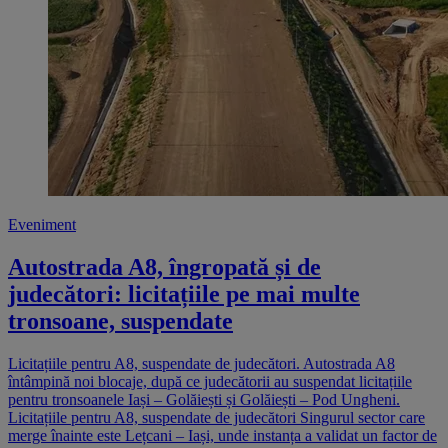
Eveniment
Autostrada A8, îngropată și de
judecători: licitațiile pe mai multe
tronsoane, suspendate
Licitațiile pentru A8, suspendate de judecători. Autostrada A8
întâmpină noi blocaje, după ce judecătorii au suspendat licitațiile
pentru tronsoanele Iași – Golăiești și Golăiești – Pod Ungheni.
Licitațiile pentru A8, suspendate de judecători Singurul sector care
merge înainte este Lețcani – Iași, unde instanța a validat un factor de