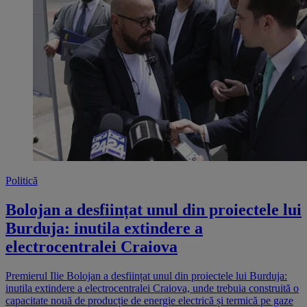
Politică
Bolojan a desființat unul din proiectele lui
Burduja: inutila extindere a
electrocentralei Craiova
Premierul Ilie Bolojan a desființat unul din proiectele lui Burduja:
inutila extindere a electrocentralei Craiova, unde trebuia construită o
capacitate nouă de producție de energie electrică și termică pe gaze