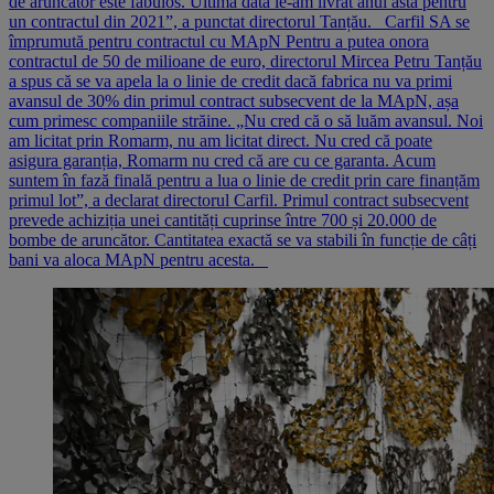
de aruncător este fabulos. Ultima dată le-am livrat anul ăsta pentru
un contractul din 2021”, a punctat directorul Tanțău. Carfil SA se
împrumută pentru contractul cu MApN Pentru a putea onora
contractul de 50 de milioane de euro, directorul Mircea Petru Tanțău
a spus că se va apela la o linie de credit dacă fabrica nu va primi
avansul de 30% din primul contract subsecvent de la MApN, așa
cum primesc companiile străine. „Nu cred că o să luăm avansul. Noi
am licitat prin Romarm, nu am licitat direct. Nu cred că poate
asigura garanția, Romarm nu cred că are cu ce garanta. Acum
suntem în fază finală pentru a lua o linie de credit prin care finanțăm
primul lot”, a declarat directorul Carfil. Primul contract subsecvent
prevede achiziția unei cantități cuprinse între 700 și 20.000 de
bombe de aruncător. Cantitatea exactă se va stabili în funcție de câți
bani va aloca MApN pentru acesta.