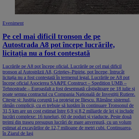
Eveniment
Pe cel mai dificil tronson de pe
Autostrada A8 pot începe lucrările,
licitația nu a fost contestată
Lucrările pe A8 pot începe oficial. Lucrările pe cel mai dificil
tronson al Autostrăzii A8, Grințieș–Pipirig, pot începe, întrucât
licitația nu a fost contestată în termenul legal. Lucrările pe A8 pot
începe oficial Asocierea SA&PE Construct – Spedition UMB –
Tehnostrade – Euroasfalt a fost desemnată câștigătoare pe 18 iulie și
poate semna contractul cu Compania Națională de Investiții Rutiere.
Citește și: Justiția coruptă l-a protejat pe Iliescu. Rămâne sistemul,
rămân complicii, cu ei trebuie să luptăm în continuare Tronsonul de
31,5 km are un cost estimat între 6,9 și 8,2 miliarde de lei și include
lucrări complexe: 16 tuneluri, 60 de poduri și viaducte. Peste două
treimi din traseu presupun lucrări de mare anvergură, cu un volum
estimat al excavărilor de 12,7 milioane de metri cubi. Continuarea,
în Ziarul de Iași