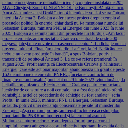
naturale în cogenerare de înaltă eficiență, cu putere instalată de 295
MW. Citește și: Sondaj PNL/INSCOP pe București: Băluță, Ciucu,
Anca Alexandrescu și Drulă în top 4 intenție de vot Joi seara, într-un
interiu la Antena 3, Bolojan a oferit acest proiect drept exemplu al
proastelor politici în energie, chiar dacă nu i-a menționat numele lui
Sebastian Burduja, ministru PNL al Energiei din iunie 2023 în iunie
2025. Bolojan a desființat unul din proiectele lui Burduja „Am făcut
proiecte eronate: am proiectat la Craiova o centrală de peste 200
megawați deși nu e nevoie de o asemenea centrală. La licitație nu s-a
prezentat nimeni. Finanțăm pierderile. La Gorj, la fel. Nefăcând ce
trebuie nu avem producție în bandă”, a spus Bolojan, potrivit
transcrierii de pe site-ul Antenei 3. La ce s-a referit premierul: în
august 2025, Profit anunța că Electrocentrale Craiova și Ministerul
Energiei, care este acționar majoritar, abandonează un grant de peste
162 de milioane de euro din PNRR. „Încetarea contractului de
finanțare nerambursabilă, încheiat pe 29 iunie 2023, vine după ce, la
licitațiile organizate de Electrocentrale Craiova pentru contractarea
lucrărilor de construire a noii centrale, nu a fost depusă nicio ofertă
admisibilă, astfel că procedurile de achiziție au fost anulate”, scria
Profit. În iunie 2023, ministrul PNL al Energiei, Sebastian Burduja,
se lăuda, potrivit unei declarații consemnate pe site-ul ministerului
Energiei: „Așa cum am promis, am reușit închiderea acestui jalon
important din PNRR în timp record și la termenul asumat.
Mulțumesc tuturor celor care au depus eforturi, pe parcursul
timpului, pentru atingerea acestui obiectiv important. Investiția de la