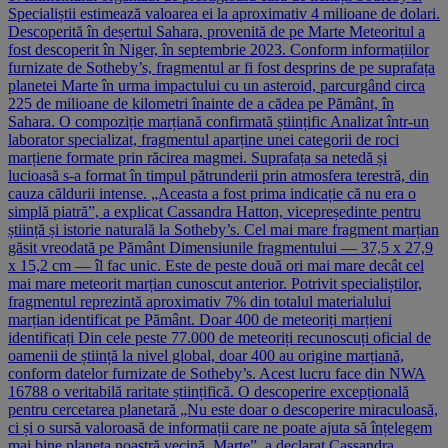
Specialiștii estimează valoarea ei la aproximativ 4 milioane de dolari.
Descoperită în deșertul Sahara, provenită de pe Marte Meteoritul a
fost descoperit în Niger, în septembrie 2023. Conform informațiilor
furnizate de Sotheby’s, fragmentul ar fi fost desprins de pe suprafața
planetei Marte în urma impactului cu un asteroid, parcurgând circa
225 de milioane de kilometri înainte de a cădea pe Pământ, în
Sahara. O compoziție marțiană confirmată științific Analizat într-un
laborator specializat, fragmentul aparține unei categorii de roci
marțiene formate prin răcirea magmei. Suprafața sa netedă și
lucioasă s-a format în timpul pătrunderii prin atmosfera terestră, din
cauza căldurii intense. „Aceasta a fost prima indicație că nu era o
simplă piatră”, a explicat Cassandra Hatton, vicepreședinte pentru
știință și istorie naturală la Sotheby’s. Cel mai mare fragment marțian
găsit vreodată pe Pământ Dimensiunile fragmentului — 37,5 x 27,9
x 15,2 cm — îl fac unic. Este de peste două ori mai mare decât cel
mai mare meteorit marțian cunoscut anterior. Potrivit specialiștilor,
fragmentul reprezintă aproximativ 7% din totalul materialului
marțian identificat pe Pământ. Doar 400 de meteoriți marțieni
identificați Din cele peste 77.000 de meteoriți recunoscuți oficial de
oamenii de știință la nivel global, doar 400 au origine marțiană,
conform datelor furnizate de Sotheby’s. Acest lucru face din NWA
16788 o veritabilă raritate științifică. O descoperire excepțională
pentru cercetarea planetară „Nu este doar o descoperire miraculoasă,
ci și o sursă valoroasă de informații care ne poate ajuta să înțelegem
mai bine planeta noastră vecină, Marte”, a declarat Cassandra