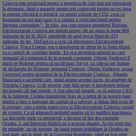
Craiova este proiectată pentru a beneficia de cele mai noi tehnologii
în domeniu, fiind o garanție pentru toți craiovenii pentru acces sigur
la energie electrică și termică, cu emisii scăzute de CO2, ceea ce
înseamnă un aer mai curat și o calitate a vieții mai bună pentru
întreaga comunitate”. În plus, așa cum spunea premierul Bolojan,
Electrocentrale Craiova are datorii uriașe: ele au ajuns la peste 969
milioane de lei în 2024, pierderile de anul trecut fiind de 433
milioane de lei. DeFapt.ro a scris că directoarea Electrocentrale
Craiova, Voica Lorena, era o absolventă de drept de la Spiru Haret,
cu o carieră de consilier juridic. Ea și-a secretizat salariul pe care
urmează să-l primească de la această companie. Olguța Vasilescu îl
atacă pe Bolojan pentru că nu dă bani Tot joi, cu câteva ore înainte
de declarația lui Bolojan, primarul Craiovei, Olguța Vasilescu, acuza
Guvernul pentru dezastrul de la Electrocentrale Craiova: „Situația
financiară a societății care, insist asupra acestui lucru, nu aparține de
Primăria Craiova, ci de guvern, este fără ieșire și insolvența trebuie
declanșată cât mai repede. A fost născută moartă, ca să salveze CEO
de la faliment. Cerința ministrului Ivan de a primi de la guvern bani
pentru a face o majorare de capital să o salveze, a rămas fără ecou de
la premier, care a trimis totuși ceva la Electrocentrale Craiova: corpul
de control. Ca să găsească probabil motive să își justifice inacțiunea.
La discuțiile mele cu premierul, a început să îmi dea exemplu
Oradea. L-am întrerupt fiindcă nu e aceeași situație. Acolo totul ține
de primărie, nu de guvern, iar banii pentru reabilitare la Oradea au
fost luați, ani la rând, de la Guvernul României, când au fost niște