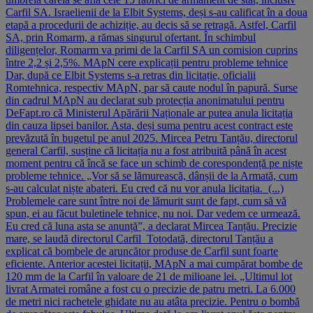
Carfil SA. Israelienii de la Elbit Systems, deși s-au calificat în a doua
etapă a procedurii de achiziție, au decis să se retragă. Astfel, Carfil
SA, prin Romarm, a rămas singurul ofertant. În schimbul
diligențelor, Romarm va primi de la Carfil SA un comision cuprins
între 2,2 și 2,5%. MApN cere explicații pentru probleme tehnice
Dar, după ce Elbit Systems s-a retras din licitație, oficialii
Romtehnica, respectiv MApN, par să caute nodul în papură. Surse
din cadrul MApN au declarat sub protecția anonimatului pentru
DeFapt.ro că Ministerul Apărării Naționale ar putea anula licitația
din cauza lipsei banilor. Asta, deși suma pentru acest contract este
prevăzută în bugetul pe anul 2025. Mircea Petru Tanțău, directorul
general Carfil, susține că licitația nu a fost atribuită până în acest
moment pentru că încă se face un schimb de corespondență pe niște
probleme tehnice. „Vor să se lămurească, dânșii de la Armată, cum
s-au calculat niște abateri. Eu cred că nu vor anula licitația. (...)
Problemele care sunt între noi de lămurit sunt de fapt, cum să vă
spun, ei au făcut buletinele tehnice, nu noi. Dar vedem ce urmează.
Eu cred că luna asta se anunță”, a declarat Mircea Tanțău. Precizie
mare, se laudă directorul Carfil Totodată, directorul Tanțău a
explicat că bombele de aruncător produse de Carfil sunt foarte
eficiente. Anterior acestei licitații, MApN a mai cumpărat bombe de
120 mm de la Carfil în valoare de 21 de milioane lei. „Ultimul lot
livrat Armatei române a fost cu o precizie de patru metri. La 6.000
de metri nici rachetele ghidate nu au atâta precizie. Pentru o bombă