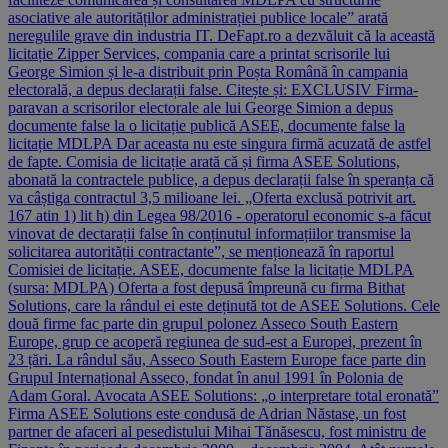
asociative ale autorităților administrației publice locale” arată
neregulile grave din industria IT. DeFapt.ro a dezvăluit că la această
licitație Zipper Services, compania care a printat scrisorile lui
George Simion și le-a distribuit prin Poșta Română în campania
electorală, a depus declarații false. Citește și: EXCLUSIV Firma-
paravan a scrisorilor electorale ale lui George Simion a depus
documente false la o licitație publică ASEE, documente false la
licitație MDLPA Dar aceasta nu este singura firmă acuzată de astfel
de fapte. Comisia de licitație arată că și firma ASEE Solutions,
abonată la contractele publice, a depus declarații false în speranța că
va câștiga contractul 3,5 milioane lei. „Oferta exclusă potrivit art.
167 atin 1) lit h) din Legea 98/2016 - operatorul economic s-a făcut
vinovat de dectarații false în conținutul informațiilor transmise la
solicitarea autorității contractante”, se menționează în raportul
Comisiei de licitație. ASEE, documente false la licitație MDLPA
(sursa: MDLPA) Oferta a fost depusă împreună cu firma Bithat
Solutions, care la rândul ei este deținută tot de ASEE Solutions. Cele
două firme fac parte din grupul polonez Asseco South Eastern
Europe, grup ce acoperă regiunea de sud-est a Europei, prezent în
23 țări. La rândul său, Asseco South Eastern Europe face parte din
Grupul Internațional Asseco, fondat în anul 1991 în Polonia de
Adam Goral. Avocata ASEE Solutions: „o interpretare total eronată”
Firma ASEE Solutions este condusă de Adrian Năstase, un fost
partner de afaceri al pesedistului Mihai Tănăsescu, fost ministru de