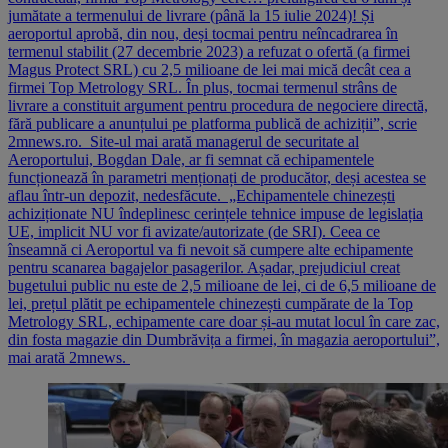
jumătate a termenului de livrare (până la 15 iulie 2024)! Și
aeroportul aprobă, din nou, deși tocmai pentru neîncadrarea în
termenul stabilit (27 decembrie 2023) a refuzat o ofertă (a firmei
Magus Protect SRL) cu 2,5 milioane de lei mai mică decât cea a
firmei Top Metrology SRL. În plus, tocmai termenul strâns de
livrare a constituit argument pentru procedura de negociere directă,
fără publicare a anunțului pe platforma publică de achiziții”, scrie
2mnews.ro. Site-ul mai arată managerul de securitate al
Aeroportului, Bogdan Dale, ar fi semnat că echipamentele
funcționează în parametri menționați de producător, deși acestea se
aflau într-un depozit, nedesfăcute. „Echipamentele chinezești
achiziționate NU îndeplinesc cerințele tehnice impuse de legislația
UE, implicit NU vor fi avizate/autorizate (de SRI). Ceea ce
înseamnă ci Aeroportul va fi nevoit să cumpere alte echipamente
pentru scanarea bagajelor pasagerilor. Așadar, prejudiciul creat
bugetului public nu este de 2,5 milioane de lei, ci de 6,5 milioane de
lei, prețul plătit pe echipamentele chinezești cumpărate de la Top
Metrology SRL, echipamente care doar și-au mutat locul în care zac,
din fosta magazie din Dumbrăvița a firmei, în magazia aeroportului”,
mai arată 2mnews.