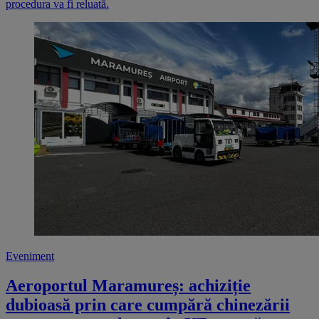
procedura va fi reluată.
Eveniment
Aeroportul Maramureș: achiziție
dubioasă prin care cumpără chinezării