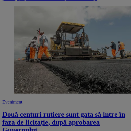
Eveniment
Două centuri rutiere sunt gata să intre în
faza de licitație, după aprobarea
Guvernului