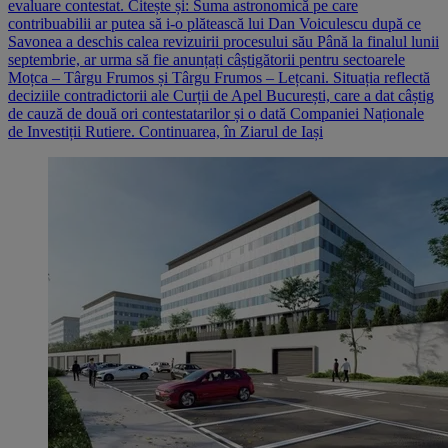
evaluare contestat. Citește și: Suma astronomică pe care
contribuabilii ar putea să i-o plătească lui Dan Voiculescu după ce
Savonea a deschis calea revizuirii procesului său Până la finalul lunii
septembrie, ar urma să fie anunțați câștigătorii pentru sectoarele
Moțca – Târgu Frumos și Târgu Frumos – Lețcani. Situația reflectă
deciziile contradictorii ale Curții de Apel București, care a dat câștig
de cauză de două ori contestatarilor și o dată Companiei Naționale
de Investiții Rutiere. Continuarea, în Ziarul de Iași