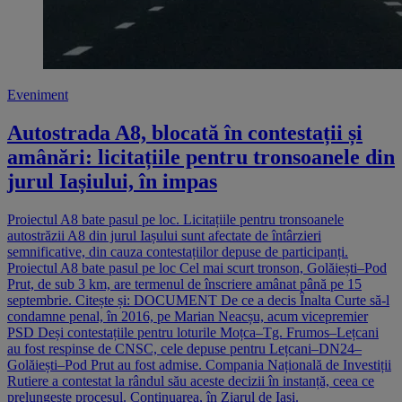
Eveniment
Autostrada A8, blocată în contestații și
amânări: licitațiile pentru tronsoanele din
jurul Iașiului, în impas
Proiectul A8 bate pasul pe loc. Licitațiile pentru tronsoanele
autostrăzii A8 din jurul Iașului sunt afectate de întârzieri
semnificative, din cauza contestațiilor depuse de participanți.
Proiectul A8 bate pasul pe loc Cel mai scurt tronson, Golăiești–Pod
Prut, de sub 3 km, are termenul de înscriere amânat până pe 15
septembrie. Citește și: DOCUMENT De ce a decis Înalta Curte să-l
condamne penal, în 2016, pe Marian Neacșu, acum vicepremier
PSD Deși contestațiile pentru loturile Moțca–Tg. Frumos–Lețcani
au fost respinse de CNSC, cele depuse pentru Lețcani–DN24–
Golăiești–Pod Prut au fost admise. Compania Națională de Investiții
Rutiere a contestat la rândul său aceste decizii în instanță, ceea ce
prelungește procesul. Continuarea, în Ziarul de Iași.