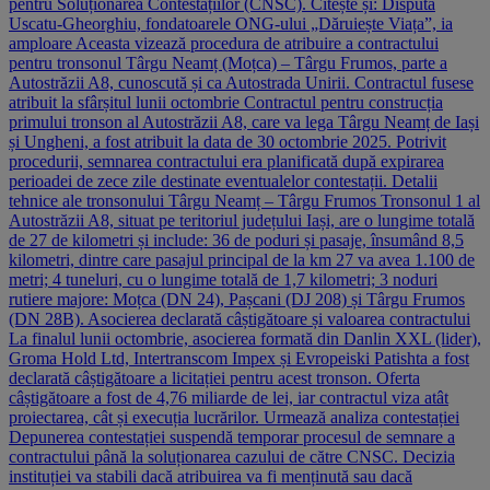
pentru Soluționarea Contestațiilor (CNSC). Citește și: Disputa
Uscatu-Gheorghiu, fondatoarele ONG-ului „Dăruiește Viața”, ia
amploare Aceasta vizează procedura de atribuire a contractului
pentru tronsonul Târgu Neamț (Moțca) – Târgu Frumos, parte a
Autostrăzii A8, cunoscută și ca Autostrada Unirii. Contractul fusese
atribuit la sfârșitul lunii octombrie Contractul pentru construcția
primului tronson al Autostrăzii A8, care va lega Târgu Neamț de Iași
și Ungheni, a fost atribuit la data de 30 octombrie 2025. Potrivit
procedurii, semnarea contractului era planificată după expirarea
perioadei de zece zile destinate eventualelor contestații. Detalii
tehnice ale tronsonului Târgu Neamț – Târgu Frumos Tronsonul 1 al
Autostrăzii A8, situat pe teritoriul județului Iași, are o lungime totală
de 27 de kilometri și include: 36 de poduri și pasaje, însumând 8,5
kilometri, dintre care pasajul principal de la km 27 va avea 1.100 de
metri; 4 tuneluri, cu o lungime totală de 1,7 kilometri; 3 noduri
rutiere majore: Moțca (DN 24), Pașcani (DJ 208) și Târgu Frumos
(DN 28B). Asocierea declarată câștigătoare și valoarea contractului
La finalul lunii octombrie, asocierea formată din Danlin XXL (lider),
Groma Hold Ltd, Intertranscom Impex și Evropeiski Patishta a fost
declarată câștigătoare a licitației pentru acest tronson. Oferta
câștigătoare a fost de 4,76 miliarde de lei, iar contractul viza atât
proiectarea, cât și execuția lucrărilor. Urmează analiza contestației
Depunerea contestației suspendă temporar procesul de semnare a
contractului până la soluționarea cazului de către CNSC. Decizia
instituției va stabili dacă atribuirea va fi menținută sau dacă