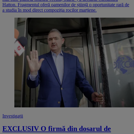
Hatton. Fragmentul oferă oamenilor de știință o oportunitate rară de
a studia în mod direct compoziția rocilor marțiene.
Investigații
EXCLUSIV O firmă din dosarul de