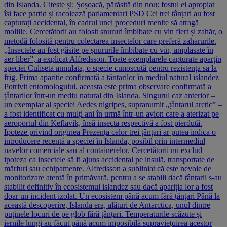
din Islanda. Citește și: Șoșoacă, părăsită din nou: fostul ei apropiat
își face partid și racolează parlamentari PSD Cei trei țânțari au fost
capturați accidental, în cadrul unei proceduri menite să atragă
moliile. Cercetătorii au folosit șnururi îmbibate cu vin fiert și zahăr, o
metodă folosită pentru colectarea insectelor care preferă zaharurile.
„Insectele au fost găsite pe șnururile îmbibate cu vin, amplasate în
aer liber”, a explicat Alfredsson. Toate exemplarele capturate aparțin
speciei Culiseta annulata, o specie cunoscută pentru rezistența sa la
frig. Prima apariție confirmată a țânțarilor în mediul natural islandez
Potrivit entomologului, aceasta este prima observare confirmată a
țânțarilor într-un mediu natural din Islanda. Singurul caz anterior –
un exemplar al speciei Aedes nigripes, supranumit „țânțarul arctic” –
a fost identificat cu mulți ani în urmă într-un avion care a aterizat pe
aeroportul din Keflavik, însă insecta respectivă a fost pierdută.
Ipoteze privind originea Prezența celor trei țânțari ar putea indica o
introducere recentă a speciei în Islanda, posibil prin intermediul
navelor comerciale sau al containerelor. Cercetătorii nu exclud
ipoteza ca insectele să fi ajuns accidental pe insulă, transportate de
mărfuri sau echipamente. Alfredsson a subliniat că este nevoie de
monitorizare atentă în primăvară, pentru a se stabili dacă țânțarii s-au
stabilit definitiv în ecosistemul islandez sau dacă apariția lor a fost
doar un incident izolat. Un ecosistem până acum fără țânțari Până la
această descoperire, Islanda era, alături de Antarctica, unul dintre
puținele locuri de pe glob fără țânțari. Temperaturile scăzute și
iernile lungi au făcut până acum imposibilă supraviețuirea acestor