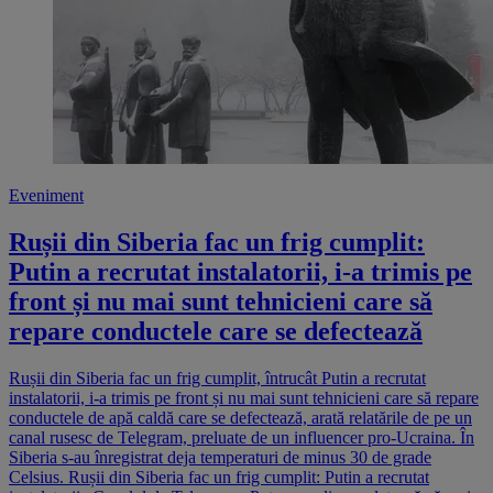
Eveniment
Rușii din Siberia fac un frig cumplit:
Putin a recrutat instalatorii, i-a trimis pe
front și nu mai sunt tehnicieni care să
repare conductele care se defectează
Rușii din Siberia fac un frig cumplit, întrucât Putin a recrutat
instalatorii, i-a trimis pe front și nu mai sunt tehnicieni care să repare
conductele de apă caldă care se defectează, arată relatările de pe un
canal rusesc de Telegram, preluate de un influencer pro-Ucraina. În
Siberia s-au înregistrat deja temperaturi de minus 30 de grade
Celsius. Rușii din Siberia fac un frig cumplit: Putin a recrutat