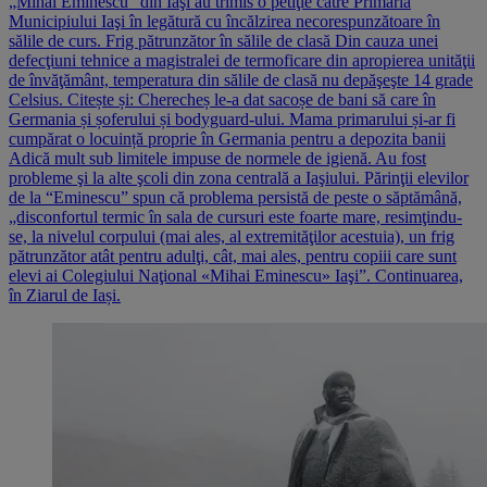
„Mihai Eminescu” din Iaşi au trimis o petiţie către Primăria
Municipiului Iaşi în legătură cu încălzirea necorespunzătoare în
sălile de curs. Frig pătrunzător în sălile de clasă Din cauza unei
defecţiuni tehnice a magistralei de termoficare din apropierea unităţii
de învăţământ, temperatura din sălile de clasă nu depăşeşte 14 grade
Celsius. Citește și: Cherecheș le-a dat sacoșe de bani să care în
Germania și șoferului și bodyguard-ului. Mama primarului și-ar fi
cumpărat o locuință proprie în Germania pentru a depozita banii
Adică mult sub limitele impuse de normele de igienă. Au fost
probleme şi la alte şcoli din zona centrală a Iaşiului. Părinţii elevilor
de la “Eminescu” spun că problema persistă de peste o săptămână,
„disconfortul termic în sala de cursuri este foarte mare, resimţindu-
se, la nivelul corpului (mai ales, al extremităţilor acestuia), un frig
pătrunzător atât pentru adulţi, cât, mai ales, pentru copiii care sunt
elevi ai Colegiului Naţional «Mihai Eminescu» Iaşi”. Continuarea,
în Ziarul de Iași.