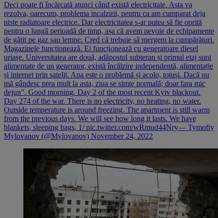
Deci poate fi încărcată atunci când există electricitate. Asta va
rezolva, oarecum, problema incalzirii, pentru ca am cumparat deja
niste radiatoare electrice. Dar electricitatea s-ar putea să fie oprită
pentru o lungă perioadă de timp, așa că avem nevoie de echipamente
de gătit pe gaz sau lemne. Cred că trebuie să mergem la cumpărături.
Magazinele funcționează. Ei funcționează cu generatoare diesel
uriașe. Universitatea are două, adăpostul subteran și primul etaj sunt
alimentate de un generator, există încălzire independentă, alimentație
și internet prin satelit. Apa este o problemă și acolo, totuși. Dacă nu
mă gândesc prea mult la asta, ziua se simte normală; doar fara mic
dejun”. Good morning. Day 2 of the most recent Kyiv blackout.
Day 274 of the war. There is no electricity, no heating, no water.
Outside temperature is around freezing. The apartment is still warm
from the previous days. We will see how long it lasts. We have
blankets, sleeping bags, 1/ pic.twitter.com/wRmud44Nry— Tymofiy
Mylovanov (@Mylovanov) November 24, 2022