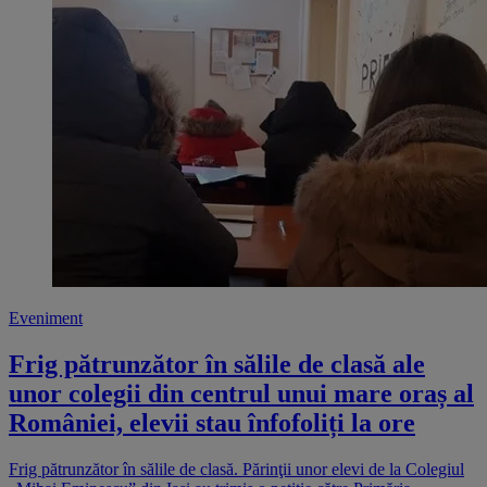
Eveniment
Frig pătrunzător în sălile de clasă ale
unor colegii din centrul unui mare oraș al
României, elevii stau înfofoliți la ore
Frig pătrunzător în sălile de clasă. Părinţii unor elevi de la Colegiul