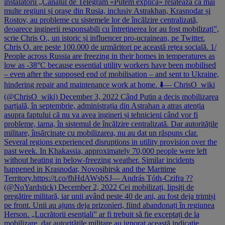
instalatorii „Canalul de Telegram «Putem explica» relatează că mai
multe regiuni și orașe din Rusia, inclusiv Astrakhan, Krasnodar și
Rostov, au probleme cu sistemele lor de încălzire centralizată,
deoarece inginerii responsabili cu întreținerea lor au fost mobilizați”,
scrie Chris O., un istoric și influencer pro-ucrainean, pe Twitter.
Chris O. are peste 100.000 de urmăritori pe această rețea socială. 1/
People across Russia are freezing in their homes in temperatures as
low as -38°C because essential utility workers have been mobilised
– even after the supposed end of mobilisation – and sent to Ukraine,
hindering repair and maintenance work at home. ⬇️— ChrisO_wiki
(@ChrisO_wiki) December 3, 2022 Când Putin a decis mobilizarea
parțială, în septembrie, administrația din Astrahan a atras atenția
asupra faptului că nu va avea ingineri și tehnicieni când vor fi
probleme, iarna, în sistemul de încălzire centralizată. Dar autoritățile
militare, însărcinate cu mobilizarea, nu au dat un răspuns clar.
Several regions experienced disruptions in utility provision over the
past week. In Khakassia, approximately 70,000 people were left
without heating in below-freezing weather. Similar incidents
happened in Krasnodar, Novosibirsk and the Maritime
Territory.https://t.co/fhHdAWsbSJ— András Tóth-Czifra ??
(@NoYardstick) December 2, 2022 Cei mobilizați, lipsiți de
pregătire militară, iar unii având peste 40 de ani, au fost deja trimiși
pe front. Unii au ajuns deja prizonieri, fiind abandonați în regiunea
Herson. „Lucrătorii esențiali” ar fi trebuit să fie exceptați de la
mobilizare, dar autoritățile militare au ignorat această indicație.