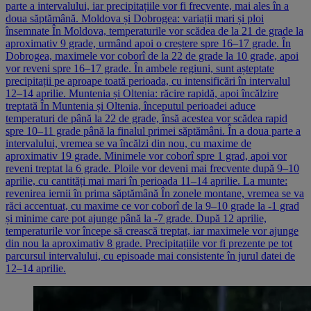
parte a intervalului, iar precipitațiile vor fi frecvente, mai ales în a
doua săptămână. Moldova și Dobrogea: variații mari și ploi
însemnate În Moldova, temperaturile vor scădea de la 21 de grade la
aproximativ 9 grade, urmând apoi o creștere spre 16–17 grade. În
Dobrogea, maximele vor coborî de la 22 de grade la 10 grade, apoi
vor reveni spre 16–17 grade. În ambele regiuni, sunt așteptate
precipitații pe aproape toată perioada, cu intensificări în intervalul
12–14 aprilie. Muntenia și Oltenia: răcire rapidă, apoi încălzire
treptată În Muntenia și Oltenia, începutul perioadei aduce
temperaturi de până la 22 de grade, însă acestea vor scădea rapid
spre 10–11 grade până la finalul primei săptămâni. În a doua parte a
intervalului, vremea se va încălzi din nou, cu maxime de
aproximativ 19 grade. Minimele vor coborî spre 1 grad, apoi vor
reveni treptat la 6 grade. Ploile vor deveni mai frecvente după 9–10
aprilie, cu cantități mai mari în perioada 11–14 aprilie. La munte:
revenirea iernii în prima săptămână În zonele montane, vremea se va
răci accentuat, cu maxime ce vor coborî de la 9–10 grade la -1 grad
și minime care pot ajunge până la -7 grade. După 12 aprilie,
temperaturile vor începe să crească treptat, iar maximele vor ajunge
din nou la aproximativ 8 grade. Precipitațiile vor fi prezente pe tot
parcursul intervalului, cu episoade mai consistente în jurul datei de
12–14 aprilie.