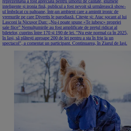
reprezentația a fost apreciată pentru umorul de calitate, glumele
inteligente și ironia fină, publicul a fost nevoit să urmărească show-
ul îmbrăcat cu paltoane, într-un ambient care a amintit ironic de
vremurile pe care Divertis le parodiază. Citește și: Atac șocant al lui
Lasconi la Nicușor Dan: „Nu-i poate spune «Te iubesc» propriei
sale fiice” Nemulțumirile au fost amplificate de prețul ridicat al
biletelor, cuprins între 170 și 190 de lei. "Nu este normal ca în 2025,
în Iași, să plătești aproape 200 de lei pentru a sta în frig la un
spectacol", a comentat un participant. Continuarea, în Ziarul de Iași.