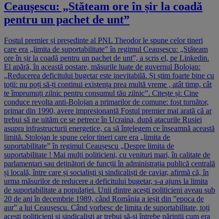
Ceaușescu: „Stăteam ore în șir la coadă
pentru un pachet de unt”
Fostul premier și președinte al PNL Theodor le spune celor tineri
care era „limita de suportabilitate” în regimul Ceaușescu: „Stăteam
ore în șir la coadă pentru un pachet de unt”, a scris el, pe Linkedin.
El apără, în această postare, măsurile luate de guvernul Bolojan:
„Reducerea deficitului bugetar este inevitabilă. Și știm foarte bine cu
toții: nu poți să-ți continui existența prea multă vreme , atât timp, cât
te împrumuți zilnic pentru consumul tău zilnic”. Citește și: Cine
conduce revolta anti-Bolojan a primarilor de comune: fost turnător,
primar din 1990, avere impresionantă Fostul premier mai arată că ar
trebui să ne uităm ce se petrece în Ucraina, după atacurile Rusiei
asupra infrastructurii energetice, ca să înțelegem ce înseamnă această
limită. Stolojan le spune celor tineri care era „limita de
suportabilitate” în regimul Ceaușescu „Despre limita de
suportabilitate ! Mai mulți politicieni, cu venituri mari, în calitate de
parlamentari sau deținători de funcții în administrația publică centrală
și locală, între care și socialiști și sindicaliști de caviar, afirmă că, în
urma măsurilor de reducere a deficitului bugetar, s-a ajuns la limita
de suportabilitate a populației. Unii dintre acești politicieni aveau sub
20 de ani în decembrie 1989, când România a ieșit din ”epoca de
aur” a lui Ceaușescu. Când vorbesc de limita de suportabilitate, toți
acești politicieni și sindicaliști ar trebui să-și întrebe părinții cum era