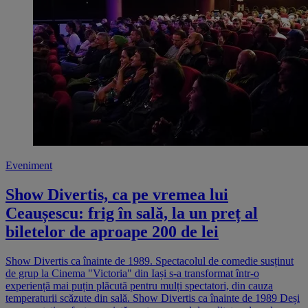
Eveniment
Show Divertis, ca pe vremea lui
Ceaușescu: frig în sală, la un preț al
biletelor de aproape 200 de lei
Show Divertis ca înainte de 1989. Spectacolul de comedie susținut
de grup la Cinema "Victoria" din Iași s-a transformat într-o
experiență mai puțin plăcută pentru mulți spectatori, din cauza
temperaturii scăzute din sală. Show Divertis ca înainte de 1989 Deși