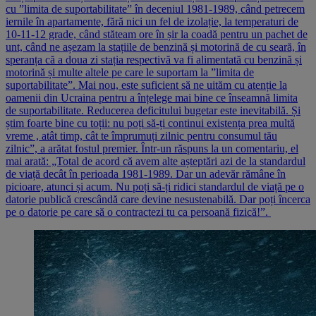
cu ”limita de suportabilitate” în deceniul 1981-1989, când petrecem
iernile în apartamente, fără nici un fel de izolație, la temperaturi de
10-11-12 grade, când stăteam ore în șir la coadă pentru un pachet de
unt, când ne așezam la stațiile de benzină și motorină de cu seară, în
speranța că a doua zi stația respectivă va fi alimentată cu benzină și
motorină și multe altele pe care le suportam la ”limita de
suportabilitate”. Mai nou, este suficient să ne uităm cu atenție la
oamenii din Ucraina pentru a înțelege mai bine ce înseamnă limita
de suportabilitate. Reducerea deficitului bugetar este inevitabilă. Și
știm foarte bine cu toții: nu poți să-ți continui existența prea multă
vreme , atât timp, cât te împrumuți zilnic pentru consumul tău
zilnic”, a arătat fostul premier. Într-un răspuns la un comentariu, el
mai arată: „Total de acord că avem alte așteptări azi de la standardul
de viață decât în perioada 1981-1989. Dar un adevăr rămâne în
picioare, atunci și acum. Nu poți să-ți ridici standardul de viață pe o
datorie publică crescândă care devine nesustenabilă. Dar poți încerca
pe o datorie pe care să o contractezi tu ca persoană fizică!”.