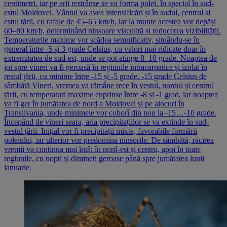
centimetri, iar pe arii restrânse se va forma polei, în special în sud-
estul Moldovei. Vântul va avea intensificări și în sudul, centrul și
estul țării, cu rafale de 45–65 km/h, iar la munte acestea vor depăși
60–80 km/h, determinând ninsoare viscolită și reducerea vizibilității.
Temperaturile maxime vor scădea semnificativ, situându-se în
general între -5 și 3 grade Celsius, cu valori mai ridicate doar în
extremitatea de sud-est, unde se pot atinge 8–10 grade. Noaptea de
joi spre vineri va fi geroasă în regiunile intracarpatice și izolat în
restul țării, cu minime între -15 și -5 grade. -15 grade Celsius de
sâmbătă Vineri, vremea va rămâne rece în vestul, nordul și centrul
țării, cu temperaturi maxime cuprinse între -8 și -1 grad, iar noaptea
va fi ger în jumătatea de nord a Moldovei și pe alocuri în
Transilvania, unde minimele vor coborî din nou la -15…-10 grade.
Începând de vineri seara, aria precipitațiilor se va extinde în sud-
vestul țării. Inițial vor fi precipitații mixte, favorabile formării
poleiului, iar ulterior vor predomina ninsorile. De sâmbătă, răcirea
vremii va continua mai întâi în nord-est și centru, apoi în toate
regiunile, cu nopți și dimineți geroase până spre jumătatea lunii
ianuarie.