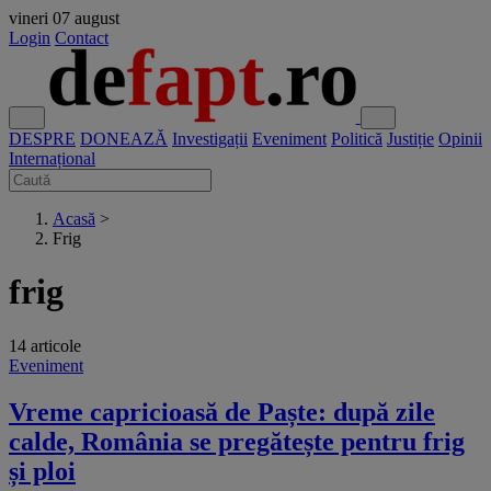
vineri
07 august
Login
Contact
DESPRE
DONEAZĂ
Investigații
Eveniment
Politică
Justiție
Opinii
Internațional
Acasă
>
Frig
frig
14 articole
Eveniment
Vreme capricioasă de Paște: după zile
calde, România se pregătește pentru frig
și ploi