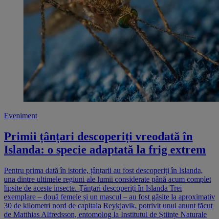
Eveniment
Primii țânțari descoperiți vreodată în
Islanda: o specie adaptată la frig extrem
Pentru prima dată în istorie, țânțarii au fost descoperiți în Islanda,
una dintre ultimele regiuni ale lumii considerate până acum complet
lipsite de aceste insecte. Țânțari descoperiți în Islanda Trei
exemplare – două femele și un mascul – au fost găsite la aproximativ
30 de kilometri nord de capitala Reykjavik, potrivit unui anunț făcut
de Matthias Alfredsson, entomolog la Institutul de Științe Naturale