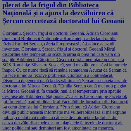
plecat de la frigul din Biblioteca
Națională și a ajuns la dezvăluirea că
Șercan cercetează doctoratul lui Geoană
Cioroianu, Șercan, frigul și doctorul Geoană. Adrian Cioroianu,
directorul Bibliotecii Naționale a României, i-a declarat public
război Emiliei Șercan, căreia îi reproșează că-i aduce acuzații
inventate. Cioroianu, Șercan, frigul și doctorul Geoană Mărul
discordiei este temperatura scăzută iarna și prea ridicată vara din
spațiile Bibliotecii. Citește și: Cea mai dură amenințare pentru șefa
SOS România: Silvestru Șoșoacă, soțul mazilit, vrea să-și ia numele
înapoi. Cu ce nume riscă să rămână senatoarea Acuzat de Șercan că
nu face nimic să rezolve problema, Cioroianu a contraatacat.
Disputa a degenerat până la dezvăluirea că Șercan ar cerceta teza de
doctorat a lui Mircea Geoană. "Emilia Sercan caută mai nou plagiat
la Mircea Geoană și, în treacăt, mai ia și temperatura prin spațiile
deschise ale Bibliotecii Naționale...", a scris Cioroianu pe Facebook
joi. În replică, cadrul didactic al Facultății de Jurnalism din București
i-a cerut demisia lui Cioroianu. "Prin faptul că Adrian Cioroianu
divulgă public această informație mă vulnerabilizează și mă expune
public, cu atât mai multe cu cât este de notorietate faptul că din
cauza dezvăluirilor mele despre plagiatele în tezele de doctorat ale
unor politicieni sau demnitari am fost amenințată cu moartea,