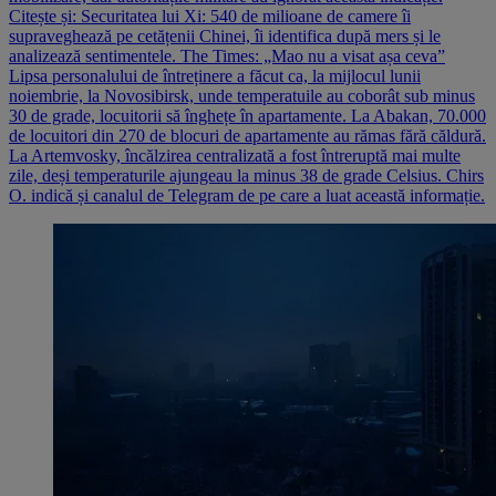
Citește și: Securitatea lui Xi: 540 de milioane de camere îi
supraveghează pe cetățenii Chinei, îi identifica după mers și le
analizează sentimentele. The Times: „Mao nu a visat așa ceva”
Lipsa personalului de întreținere a făcut ca, la mijlocul lunii
noiembrie, la Novosibirsk, unde temperatuile au coborât sub minus
30 de grade, locuitorii să înghețe în apartamente. La Abakan, 70.000
de locuitori din 270 de blocuri de apartamente au rămas fără căldură.
La Artemvosky, încălzirea centralizată a fost întreruptă mai multe
zile, deși temperaturile ajungeau la minus 38 de grade Celsius. Chirs
O. indică și canalul de Telegram de pe care a luat această informație.