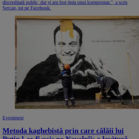
discreditată public, dar și am fost ținta unui kompromat.", a scris
Șercan, tot pe Facebook.
Eveniment
Metoda kaghebistă prin care călăii lui