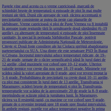
Paștele vine anul acesta cu o vreme capricioasă, marcată de
schimbări bruște de temperatură și episoade de ploi în mai multe
regiuni ale țării. După zile aproape de vară, răcirea accentuată și
precipitațiile consistente ar putea da peste cap planurile de
sărbătoare. Vreme capricioasă și ploi de Paște Vremea va fi instabilă
în aproape toate regiunile țării în următoarele două săptămâni (6–19
aprilie), cu alternanțe de temperatură și episoade de ploi însemnate
cantitativ, în special în perioada Sărbătorilor Pascale, potrivit
prognozei publicate de Administrația Națională de Meteorologie.
Citește și: Două foste consiliere ale lui Ciolacu sprijină abandonarea
parteneriatului cu SUA. Una dintre ele este senatoare PSD În Banat
și Crișana, începutul intervalului aduce temperaturi ridicate, de 19–
21 de grade, urmate de o răcire semnificativă până în jurul datei de
12 aprilie, când maximele vor coborî spre 10–12 grade. Ulterior,
valorile termice vor crește din nou spre 18–19 grade. Minimele vor
scădea până la valori apropiate de 0 grade, apoi vor reveni treptat la
5–6 grade. Probabilitatea de precipitații va crește după 10–11 aprilie,
cu ploi mai consistente în jurul datei de 13 aprilie. Transilvania și
Maramureș: scăderi bruște de temperatură și ploi În Transilvania,
temperaturile vor scădea de la aproximativ 20 de grade la 8–9 grade,
menținându-se scăzute până la jumătatea lunii. În Maramureș,
răcirea va fi resimțită rapid, cu maxime ce vor coborî spre 9 grade,
urmate de o revenire treptată spre 18 grade spre finalul intervalului.
În ambele regiuni, nopțile vor aduce temperaturi negative în prima