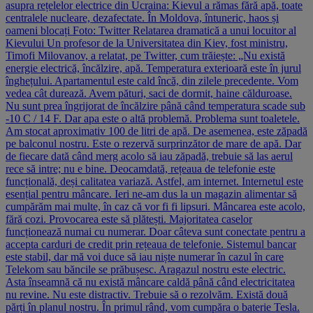
asupra rețelelor electrice din Ucraina: Kievul a rămas fără apă, toate
centralele nucleare, dezafectate. În Moldova, întuneric, haos și
oameni blocați Foto: Twitter Relatarea dramatică a unui locuitor al
Kievului Un profesor de la Universitatea din Kiev, fost ministru,
Timofi Milovanov, a relatat, pe Twitter, cum trăiește: „Nu există
energie electrică, încălzire, apă. Temperatura exterioară este în jurul
înghețului. Apartamentul este cald încă, din zilele precedente. Vom
vedea cât durează. Avem pături, saci de dormit, haine călduroase.
Nu sunt prea îngrijorat de încălzire până când temperatura scade sub
-10 C / 14 F. Dar apa este o altă problemă. Problema sunt toaletele.
Am stocat aproximativ 100 de litri de apă. De asemenea, este zăpadă
pe balconul nostru. Este o rezervă surprinzător de mare de apă. Dar
de fiecare dată când merg acolo să iau zăpadă, trebuie să las aerul
rece să intre; nu e bine. Deocamdată, rețeaua de telefonie este
funcțională, deși calitatea variază. Astfel, am internet. Internetul este
esențial pentru mâncare. Ieri ne-am dus la un magazin alimentar să
cumpărăm mai multe, în caz că vor fi fi lipsuri. Mâncarea este acolo,
fără cozi. Provocarea este să plătești. Majoritatea caselor
funcționează numai cu numerar. Doar câteva sunt conectate pentru a
accepta carduri de credit prin rețeaua de telefonie. Sistemul bancar
este stabil, dar mă voi duce să iau niște numerar în cazul în care
Telekom sau băncile se prăbușesc. Aragazul nostru este electric.
Asta înseamnă că nu există mâncare caldă până când electricitatea
nu revine. Nu este distractiv. Trebuie să o rezolvăm. Există două
părți în planul nostru. În primul rând, vom cumpăra o baterie Tesla.