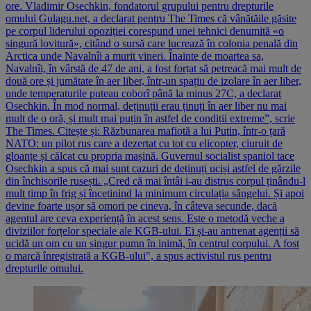
ore. Vladimir Osechkin, fondatorul grupului pentru drepturile
omului Gulagu.net, a declarat pentru The Times că vânătăile găsite
pe corpul liderului opoziției corespund unei tehnici denumită «o
singură lovitură», citând o sursă care lucrează în colonia penală din
Arctica unde Navalnîi a murit vineri. Înainte de moartea sa,
Navalnîi, în vârstă de 47 de ani, a fost forțat să petreacă mai mult de
două ore și jumătate în aer liber, într-un spațiu de izolare în aer liber,
unde temperaturile puteau coborî până la minus 27C, a declarat
Osechkin. În mod normal, deținuții erau ținuți în aer liber nu mai
mult de o oră, și mult mai puțin în astfel de condiții extreme”, scrie
The Times. Citește și: Răzbunarea mafiotă a lui Putin, într-o țară
NATO: un pilot rus care a dezertat cu tot cu elicopter, ciuruit de
gloanțe și călcat cu propria mașină. Guvernul socialist spaniol tace
Osechkin a spus că mai sunt cazuri de deținuți uciși astfel de gărzile
din închisorile rusești. „Cred că mai întâi i-au distrus corpul ținându-l
mult timp în frig și încetinind la minimum circulația sângelui. Și apoi
devine foarte ușor să omori pe cineva, în câteva secunde, dacă
agentul are ceva experiență în acest sens. Este o metodă veche a
diviziilor forțelor speciale ale KGB-ului. Ei și-au antrenat agenții să
ucidă un om cu un singur pumn în inimă, în centrul corpului. A fost
o marcă înregistrată a KGB-ului", a spus activistul rus pentru
drepturile omului.