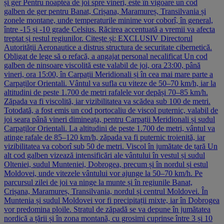
și ger Pentru noaptea de joi spre vineri, este în vigoare un cod
galben de ger pentru Banat, Crișana, Maramureș, Transilvania și
zonele montane, unde temperaturile minime vor coborî, în general,
între -15 și -10 grade Celsius. Răcirea accentuată a vremii va afecta
treptat și restul regiunilor. Citește și: EXCLUSIV Directorul
Autorității Aeronautice a distrus structura de securitate cibernetică.
Obligat de lege să o refacă, a angajat personal necalificat Un cod
galben de ninsoare viscolită este valabil de joi, ora 23:00, până
vineri, ora 15:00, în Carpații Meridionali și în cea mai mare parte a
Carpaților Orientali. Vântul va sufla cu viteze de 50–70 km/h, iar la
altitudini de peste 1.700 de metri rafalele vor depăși 70–85 km/h.
Zăpada va fi viscolită, iar vizibilitatea va scădea sub 100 de metri.
Totodată, a fost emis un cod portocaliu de viscol puternic, valabil de
joi seara până vineri dimineața, pentru Carpații Meridionali și sudul
Carpaților Orientali. La altitudini de peste 1.700 de metri, vântul va
atinge rafale de 85–120 km/h, zăpada va fi puternic troienită, iar
vizibilitatea va coborî sub 50 de metri. Viscol în jumătate de țară Un
alt cod galben vizează intensificări ale vântului în vestul și sudul
Olteniei, sudul Munteniei, Dobrogea, precum și în nordul și estul
Moldovei, unde vitezele vântului vor ajunge la 50–70 km/h. Pe
parcursul zilei de joi va ninge la munte și în regiunile Banat,
Crișana, Maramureș, Transilvania, nordul și centrul Moldovei. În
Muntenia și sudul Moldovei vor fi precipitații mixte, iar în Dobrogea
vor predomina ploile. Stratul de zăpadă se va depune în jumătatea
nordică a țării și în zona montană, cu grosimi cuprinse între 3 și 10