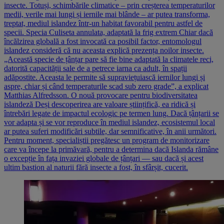
insecte. Totuși, schimbările climatice – prin creșterea temperaturilor
medii, verile mai lungi și iernile mai blânde – ar putea transforma,
treptat, mediul islandez într-un habitat favorabil pentru astfel de
specii. Specia Culiseta annulata, adaptată la frig extrem Chiar dacă
încălzirea globală a fost invocată ca posibil factor, entomologul
islandez consideră că nu aceasta explică prezența noilor insecte.
„Această specie de țânțar pare să fie bine adaptată la climatele reci,
datorită capacității sale de a petrece iarna ca adult, în spații
adăpostite. Aceasta le permite să supraviețuiască iernilor lungi și
aspre, chiar și când temperaturile scad sub zero grade”, a explicat
Matthias Alfredsson. O nouă provocare pentru biodiversitatea
islandeză Deși descoperirea are valoare științifică, ea ridică și
întrebări legate de impactul ecologic pe termen lung. Dacă țânțarii se
vor adapta și se vor reproduce în mediul islandez, ecosistemul local
ar putea suferi modificări subtile, dar semnificative, în anii următori.
Pentru moment, specialiștii pregătesc un program de monitorizare
care va începe la primăvară, pentru a determina dacă Islanda rămâne
o excepție în fața invaziei globale de țânțari — sau dacă și acest
ultim bastion al naturii fără insecte a fost, în sfârșit, cucerit.