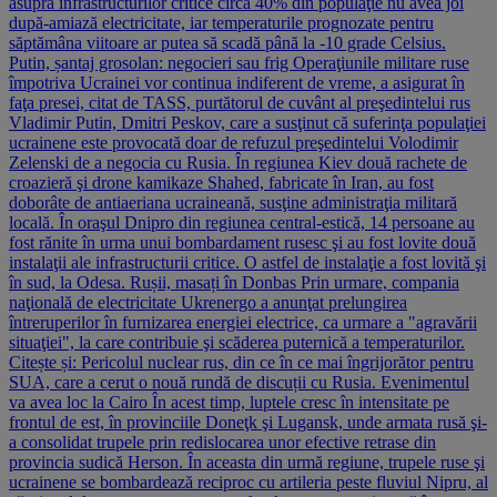
asupra infrastructurilor critice circa 40% din populaţie nu avea joi
după-amiază electricitate, iar temperaturile prognozate pentru
săptămâna viitoare ar putea să scadă până la -10 grade Celsius.
Putin, șantaj grosolan: negocieri sau frig Operaţiunile militare ruse
împotriva Ucrainei vor continua indiferent de vreme, a asigurat în
faţa presei, citat de TASS, purtătorul de cuvânt al preşedintelui rus
Vladimir Putin, Dmitri Peskov, care a susţinut că suferinţa populaţiei
ucrainene este provocată doar de refuzul preşedintelui Volodimir
Zelenski de a negocia cu Rusia. În regiunea Kiev două rachete de
croazieră şi drone kamikaze Shahed, fabricate în Iran, au fost
doborâte de antiaeriana ucraineană, susţine administraţia militară
locală. În oraşul Dnipro din regiunea central-estică, 14 persoane au
fost rănite în urma unui bombardament rusesc şi au fost lovite două
instalaţii ale infrastructurii critice. O astfel de instalaţie a fost lovită şi
în sud, la Odesa. Rușii, masați în Donbas Prin urmare, compania
naţională de electricitate Ukrenergo a anunţat prelungirea
întreruperilor în furnizarea energiei electrice, ca urmare a "agravării
situaţiei", la care contribuie şi scăderea puternică a temperaturilor.
Citește și: Pericolul nuclear rus, din ce în ce mai îngrijorător pentru
SUA, care a cerut o nouă rundă de discuții cu Rusia. Evenimentul
va avea loc la Cairo În acest timp, luptele cresc în intensitate pe
frontul de est, în provinciile Doneţk şi Lugansk, unde armata rusă şi-
a consolidat trupele prin redislocarea unor efective retrase din
provincia sudică Herson. În aceasta din urmă regiune, trupele ruse şi
ucrainene se bombardează reciproc cu artileria peste fluviul Nipru, al