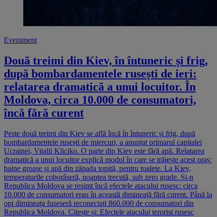
Eveniment
Două treimi din Kiev, în întuneric și frig,
după bombardamentele rusești de ieri:
relatarea dramatică a unui locuitor. În
Moldova, circa 10.000 de consumatori,
încă fără curent
Peste două treimi din Kiev se află încă în întuneric și frig, după
bombardamentele rusești de miercuri, a anunțat primarul capitalei
Ucrainei, Vitalii Kliciko. O parte din Kiev este fără apă. Relatarea
dramatică a unui locuitor explică modul în care se trăiește acest oraș:
haine groase și apă din zăpada topită, pentru toalete. La Kiev,
temperaturile coborâseră, noaptea trecută, sub zero grade. Și-n
Republica Moldova se resimt încă efectele atacului rusesc: circa
10.000 de consumatori erau în această dimineață fără curent. Până la
opt dimineața fuseseră reconectați 860.000 de consumatori din
Republica Moldova. Citește și: Efectele atacului terorist rusesc