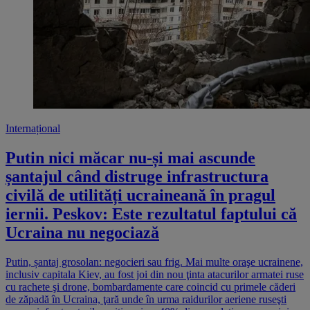
Internațional
Putin nici măcar nu-și mai ascunde
șantajul când distruge infrastructura
civilă de utilități ucraineană în pragul
iernii. Peskov: Este rezultatul faptului că
Ucraina nu negociază
Putin, șantaj grosolan: negocieri sau frig. Mai multe oraşe ucrainene,
inclusiv capitala Kiev, au fost joi din nou ţinta atacurilor armatei ruse
cu rachete şi drone, bombardamente care coincid cu primele căderi
de zăpadă în Ucraina, ţară unde în urma raidurilor aeriene ruseşti