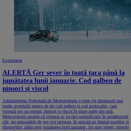
Eveniment
ALERTĂ Ger sever în toată țara până la
jumătatea lunii ianuarie. Cod galben de
ninsori și viscol
Administrația Națională de Meteorologie a emis joi dimineață mai
multe avertizări meteo de tip cod galben și cod portocaliu, care
vizează ger accentuat, ninsori și viscol în mare parte din țară.
Meteorologii anunță că vremea se va răci semnificativ în următoarele
zile, iar episoadele de ger vor persista, în special pe timpul nopților și
dimineților, până spre jumătatea lunii ianuarie. Joi spre vineri, ninsori