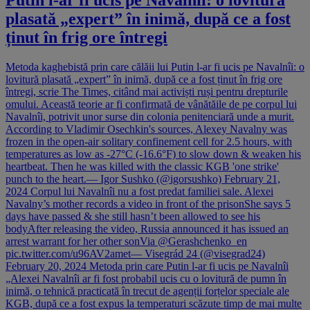
Putin l-ar fi ucis pe Navalnîi: o lovitură
plasată „expert” în inimă, după ce a fost
ținut în frig ore întregi
Metoda kaghebistă prin care călăii lui Putin l-ar fi ucis pe Navalnîi: o
lovitură plasată „expert” în inimă, după ce a fost ținut în frig ore
întregi, scrie The Times, citând mai activiști ruși pentru drepturile
omului. Această teorie ar fi confirmată de vânătăile de pe corpul lui
Navalnîi, potrivit unor surse din colonia penitenciară unde a murit.
According to Vladimir Osechkin's sources, Alexey Navalny was
frozen in the open-air solitary confinement cell for 2.5 hours, with
temperatures as low as -27°C (-16.6°F) to slow down & weaken his
heartbeat. Then he was killed with the classic KGB 'one strike'
punch to the heart.— Igor Sushko (@igorsushko) February 21,
2024 Corpul lui Navalnîi nu a fost predat familiei sale. Alexei
Navalny’s mother records a video in front of the prisonShe says 5
days have passed & she still hasn’t been allowed to see his
bodyAfter releasing the video, Russia announced it has issued an
arrest warrant for her other sonVia @Gerashchenko_en
pic.twitter.com/u96AV2amet— Visegrád 24 (@visegrad24)
February 20, 2024 Metoda prin care Putin l-ar fi ucis pe Navalnîi
„Alexei Navalnîi ar fi fost probabil ucis cu o lovitură de pumn în
inimă, o tehnică practicată în trecut de agenții forțelor speciale ale
KGB, după ce a fost expus la temperaturi scăzute timp de mai multe