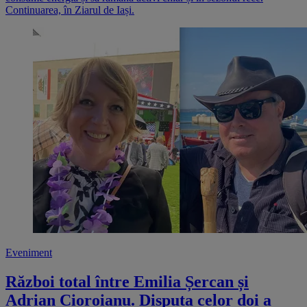
Continuarea, în Ziarul de Iași.
Eveniment
Război total între Emilia Șercan și
Adrian Cioroianu. Disputa celor doi a