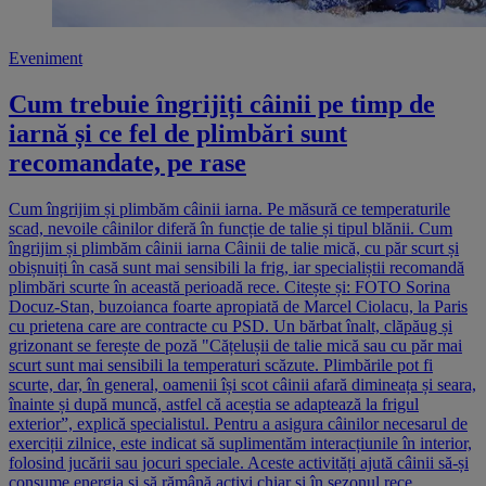
Eveniment
Cum trebuie îngrijiți câinii pe timp de
iarnă și ce fel de plimbări sunt
recomandate, pe rase
Cum îngrijim și plimbăm câinii iarna. Pe măsură ce temperaturile
scad, nevoile câinilor diferă în funcție de talie și tipul blănii. Cum
îngrijim și plimbăm câinii iarna Câinii de talie mică, cu păr scurt și
obișnuiți în casă sunt mai sensibili la frig, iar specialiștii recomandă
plimbări scurte în această perioadă rece. Citește și: FOTO Sorina
Docuz-Stan, buzoianca foarte apropiată de Marcel Ciolacu, la Paris
cu prietena care are contracte cu PSD. Un bărbat înalt, clăpăug și
grizonant se ferește de poză "Cățelușii de talie mică sau cu păr mai
scurt sunt mai sensibili la temperaturi scăzute. Plimbările pot fi
scurte, dar, în general, oamenii își scot câinii afară dimineața și seara,
înainte și după muncă, astfel că aceștia se adaptează la frigul
exterior”, explică specialistul. Pentru a asigura câinilor necesarul de
exerciții zilnice, este indicat să suplimentăm interacțiunile în interior,
folosind jucării sau jocuri speciale. Aceste activități ajută câinii să-și
consume energia și să rămână activi chiar și în sezonul rece.