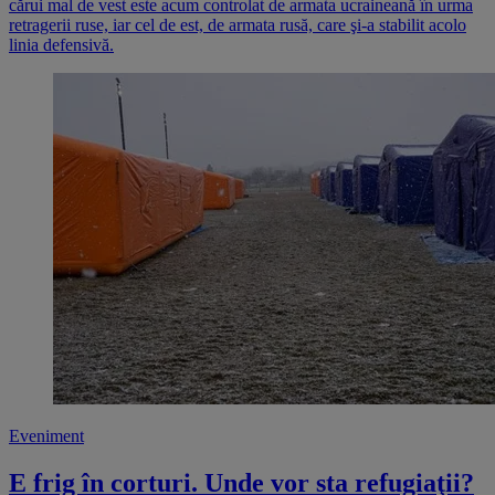
cărui mal de vest este acum controlat de armata ucraineană în urma
retragerii ruse, iar cel de est, de armata rusă, care şi-a stabilit acolo
linia defensivă.
Eveniment
E frig în corturi. Unde vor sta refugiaţii?