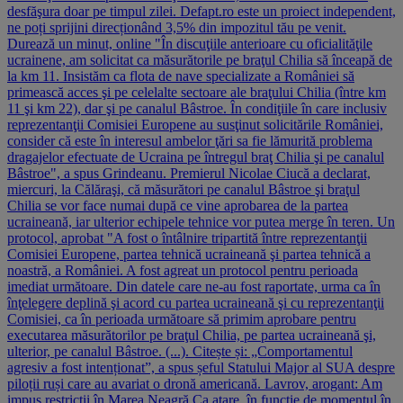
desfăşura doar pe timpul zilei. Defapt.ro este un proiect independent,
ne poți sprijini direcționând 3,5% din impozitul tău pe venit.
Durează un minut, online "În discuţiile anterioare cu oficialităţile
ucrainene, am solicitat ca măsurătorile pe braţul Chilia să înceapă de
la km 11. Insistăm ca flota de nave specializate a României să
primească acces şi pe celelalte sectoare ale braţului Chilia (între km
11 şi km 22), dar şi pe canalul Bâstroe. În condiţiile în care inclusiv
reprezentanţii Comisiei Europene au susţinut solicitările României,
consider că este în interesul ambelor ţări sa fie lămurită problema
dragajelor efectuate de Ucraina pe întregul braţ Chilia şi pe canalul
Bâstroe", a spus Grindeanu. Premierul Nicolae Ciucă a declarat,
miercuri, la Călăraşi, că măsurători pe canalul Bâstroe şi braţul
Chilia se vor face numai după ce vine aprobarea de la partea
ucraineană, iar ulterior echipele tehnice vor putea merge în teren. Un
protocol, aprobat "A fost o întâlnire tripartită între reprezentanţii
Comisiei Europene, partea tehnică ucraineană şi partea tehnică a
noastră, a României. A fost agreat un protocol pentru perioada
imediat următoare. Din datele care ne-au fost raportate, urma ca în
înţelegere deplină şi acord cu partea ucraineană şi cu reprezentanţii
Comisiei, ca în perioada următoare să primim aprobare pentru
executarea măsurătorilor pe braţul Chilia, pe partea ucraineană şi,
ulterior, pe canalul Bâstroe. (...). Citește și: „Comportamentul
agresiv a fost intenționat”, a spus șeful Statului Major al SUA despre
piloții ruși care au avariat o dronă americană. Lavrov, arogant: Am
impus restricții în Marea Neagră Ca atare, în funcţie de momentul în