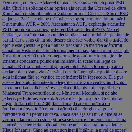
Democrat, condus de Marcel Ciolacu. Necunoscutul deputat PSD
Alin Chirilă a solicitat chiar oprirea ajutorului dat Ucrainei de către
România în războiul contra invadatorilor ruși. Citește și: Surse: PSD
a ajuns la 28% și cade pe măsură ce se apropie momentul preluării
Guvernului. AUR – 20%. Ascensiunea AUR, explicația atacurilor
PSD împotriva Ucrainei, pe tema Bâstroe Liderul PSD, Marcel
Ciolacu, a fost întrebat despre declarația subalternului său pe linie de
partid, dar a spus că nu știe despre cine este vorba, dar că o astfel de
opinie este greșită. Apoi a ținut să transmită că mărirea adâncimii
Canalului Bîstroe de către Ucraina, pentru navigarea cu un pescaj de
7 metri, reprezintă un lucru nepermis de acordurile internaţionale.
Iohannis condamnă politicienii inflamați În scandalul legat de
Canalul Bîstroe a intervenit și președintele Klaus Iohannis, care a
declarat de la Varșovia că a văzut o serie întreagă de politicieni care
s-au inflamat fără să verifice ce se întâmplă în fapt acolo. El a pus
aceste declarații în contextul alegerilor care vor avea loc anul viitor.
„Ucrainenii au solicitat să existe discuții la nivel de experți și cu
Ministerul Transporturilor, și cu Ministerul Mediului, și pe alte
paliere, pe Externe, evident. Aceste discuții nu au avut loc, dar ai
noștri, inflamați și hotărâți, fac afirmații care nu au încă un
fundament dovedit. Ucrainenii afirmă că ei draghează pentru
întreținere și nu pentru altceva. Dacă este așa sau nu, e bine să se
verifice, dar cred că este legitim să se verifice împreună cu ei. Până
la urmă, este teritoriu național ucrainean”, a declarat președintele
Klaus Iohannis. Când au cerut ucrainenii întâlniri la nivel de expert