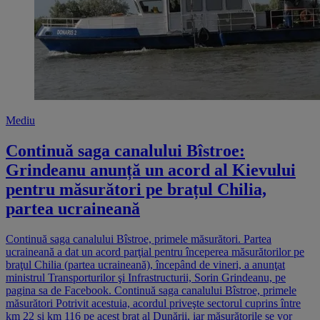
Mediu
Continuă saga canalului Bîstroe:
Grindeanu anunță un acord al Kievului
pentru măsurători pe brațul Chilia,
partea ucraineană
Continuă saga canalului Bîstroe, primele măsurători. Partea
ucraineană a dat un acord parţial pentru începerea măsurătorilor pe
braţul Chilia (partea ucraineană), începând de vineri, a anunţat
ministrul Transporturilor şi Infrastructurii, Sorin Grindeanu, pe
pagina sa de Facebook. Continuă saga canalului Bîstroe, primele
măsurători Potrivit acestuia, acordul priveşte sectorul cuprins între
km 22 şi km 116 pe acest braţ al Dunării, iar măsurătorile se vor