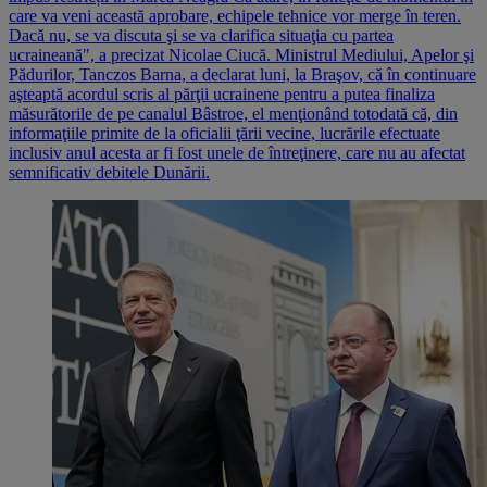
care va veni această aprobare, echipele tehnice vor merge în teren.
Dacă nu, se va discuta şi se va clarifica situaţia cu partea
ucraineană", a precizat Nicolae Ciucă. Ministrul Mediului, Apelor şi
Pădurilor, Tanczos Barna, a declarat luni, la Braşov, că în continuare
aşteaptă acordul scris al părţii ucrainene pentru a putea finaliza
măsurătorile de pe canalul Bâstroe, el menţionând totodată că, din
informaţiile primite de la oficialii ţării vecine, lucrările efectuate
inclusiv anul acesta ar fi fost unele de întreţinere, care nu au afectat
semnificativ debitele Dunării.