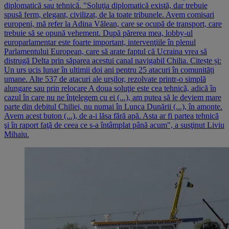
diplomatică sau tehnică. "Soluţia diplomatică există, dar trebuie
spusă ferm, elegant, civilizat, de la toate tribunele. Avem comisari
europeni, mă refer la Adina Vălean, care se ocupă de transport, care
trebuie să se opună vehement. După părerea mea, lobby-ul
europarlamentar este foarte important, intervenţiile în plenul
Parlamentului European, care să arate faptul că Ucraina vrea să
distrugă Delta prin săparea acestui canal navigabil Chilia. Citește și:
Un urs ucis lunar în ultimii doi ani pentru 25 atacuri în comunități
umane. Alte 537 de atacuri ale urșilor, rezolvate printr-o simplă
alungare sau prin relocare A doua soluţie este cea tehnică, adică în
cazul în care nu ne înţelegem cu ei (...), am putea să le deviem mare
parte din debitul Chiliei, nu numai în Lunca Dunării (...), în amonte.
Avem acest buton (...), de a-i lăsa fără apă. Asta ar fi partea tehnică
şi în raport faţă de ceea ce s-a întâmplat până acum", a susţinut Liviu
Mihaiu.