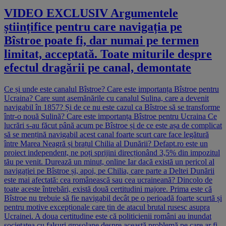
VIDEO EXCLUSIV Argumentele
științifice pentru care navigația pe
Bîstroe poate fi, dar numai pe termen
limitat, acceptată. Toate miturile despre
efectul dragării pe canal, demontate
Ce și unde este canalul Bîstroe? Care este importanța Bîstroe pentru
Ucraina? Care sunt asemănările cu canalul Sulina, care a devenit
navigabil în 1857? Și de ce nu este cazul ca Bîstroe să se transforme
într-o nouă Sulină? Care este importanța Bîstroe pentru Ucraina Ce
lucrări s-au făcut până acum pe Bîstroe și de ce este așa de complicat
să se mențină navigabil acest canal foarte scurt care face legătură
între Marea Neagră și brațul Chilia al Dunării? Defapt.ro este un
proiect independent, ne poți sprijini direcționând 3,5% din impozitul
tău pe venit. Durează un minut, online Iar dacă există un pericol al
navigației pe Bîstroe și, apoi, pe Chilia, care parte a Deltei Dunării
este mai afectată: cea românească sau cea ucraineană? Dincolo de
toate aceste întrebări, există două certitudini majore. Prima este că
Bîstroe nu trebuie să fie navigabil decât pe o perioadă foarte scurtă și
pentru motive excepționale care țin de atacul brutal rusesc asupra
Ucrainei. A doua certitudine este că politicienii români au inundat
societatea cu falsuri grosolane despre această problemă pe care ar fi