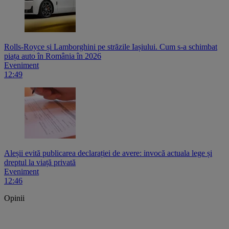
Rolls-Royce și Lamborghini pe străzile Iașiului. Cum s-a schimbat
piața auto în România în 2026
Eveniment
12:49
Aleșii evită publicarea declarației de avere: invocă actuala lege și
dreptul la viață privată
Eveniment
12:46
Opinii