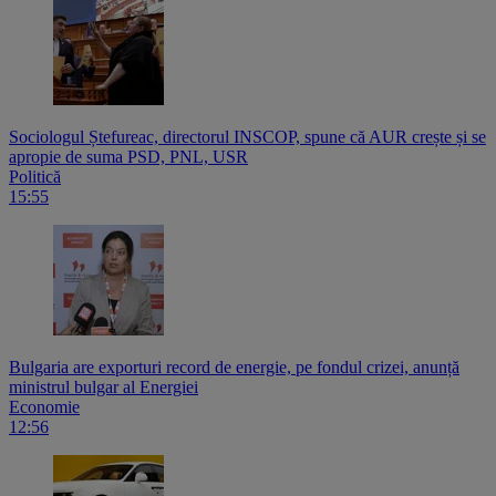
Sociologul Ștefureac, directorul INSCOP, spune că AUR crește și se
apropie de suma PSD, PNL, USR
Politică
15:55
Bulgaria are exporturi record de energie, pe fondul crizei, anunță
ministrul bulgar al Energiei
Economie
12:56