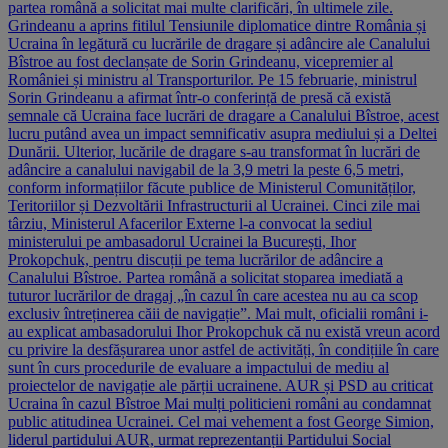
partea română a solicitat mai multe clarificări, în ultimele zile.
Grindeanu a aprins fitilul Tensiunile diplomatice dintre România și
Ucraina în legătură cu lucrările de dragare și adâncire ale Canalului
Bîstroe au fost declanșate de Sorin Grindeanu, vicepremier al
României și ministru al Transporturilor. Pe 15 februarie, ministrul
Sorin Grindeanu a afirmat într-o conferință de presă că există
semnale că Ucraina face lucrări de dragare a Canalului Bîstroe, acest
lucru putând avea un impact semnificativ asupra mediului și a Deltei
Dunării. Ulterior, lucările de dragare s-au transformat în lucrări de
adâncire a canalului navigabil de la 3,9 metri la peste 6,5 metri,
conform informațiilor făcute publice de Ministerul Comunităților,
Teritoriilor și Dezvoltării Infrastructurii al Ucrainei. Cinci zile mai
târziu, Ministerul Afacerilor Externe l-a convocat la sediul
ministerului pe ambasadorul Ucrainei la București, Ihor
Prokopchuk, pentru discuții pe tema lucrărilor de adâncire a
Canalului Bîstroe. Partea română a solicitat stoparea imediată a
tuturor lucrărilor de dragaj „în cazul în care acestea nu au ca scop
exclusiv întreținerea căii de navigație”. Mai mult, oficialii români i-
au explicat ambasadorului Ihor Prokopchuk că nu există vreun acord
cu privire la desfășurarea unor astfel de activități, în condițiile în care
sunt în curs procedurile de evaluare a impactului de mediu al
proiectelor de navigație ale părții ucrainene. AUR și PSD au criticat
Ucraina în cazul Bîstroe Mai mulți politicieni români au condamnat
public atitudinea Ucrainei. Cel mai vehement a fost George Simion,
liderul partidului AUR, urmat reprezentanții Partidului Social