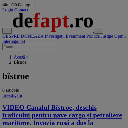
sâmbătă
08 august
Login
Contact
DESPRE
DONEAZĂ
Investigații
Eveniment
Politică
Justiție
Opinii
Internațional
Acasă
>
Bîstroe
bîstroe
6 articole
Investigații
VIDEO Canalul Bîstroe, deschis
traficului pentru nave cargo și petroliere
maritime. Invazia rusă a dus la