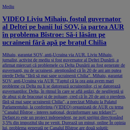
Mediu
VIDEO Liviu Mihaiu, fostul guvernator
al Deltei pe banii lui SOV, ia partea AUR
în problema Bîstroe: Să-i lăsăm pe
ucraineni fără apă pe brațul Chilia
Mihaiu, garantat SOV, anti-Ucraina via AUR. Liviu Mihaiu,
jurnalist, activist de mediu şi fost guvernator al Deltei Dunării, a
afirmat miercuri că problemele cu Delta Dunării au fost generate de
guvernanţi, nu de ucraineni, atenţionând că în 20 de ani am putea
pierde Delta "fără să mai sape ucrainenii Chilia". Mihaiu, garantat
SOV, anti-Ucraina via AUR "Faptul că la ora asta avem mari
probleme cu Delta nu li se datorează ucrainenilor, ci se datorează
guvernanţilor. Delta, în ritmul în care se află astăzi, de neglijenţă şi
de abuz şi de braconaj şi de poluare, cred că în 20 de ani o pierdem,
fără să mai sape ucrainenii Chilia", a precizat Mihaiu la Palatul
Parlamentului, la conferinţa (VIDEO) organizată de AUR cu tema
"Canalul Bîstroe - interes naţional, dezinformare sau trădare?".
Defapt.ro este un proiect independent, ne poți sprijini direcționând
3,5% din impozitul tău pe venit. Durează un minut, online În opinia
lui, problema generată pe Canalul Bîstroe are două soluţii: