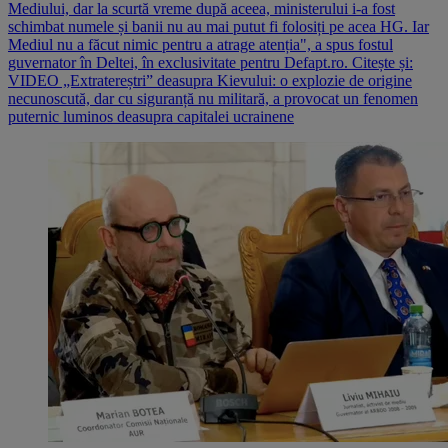
Mediului, dar la scurtă vreme după aceea, ministerului i-a fost
schimbat numele și banii nu au mai putut fi folosiți pe acea HG. Iar
Mediul nu a făcut nimic pentru a atrage atenția", a spus fostul
guvernator în Deltei, în exclusivitate pentru Defapt.ro. Citește și:
VIDEO „Extratereștri” deasupra Kievului: o explozie de origine
necunoscută, dar cu siguranță nu militară, a provocat un fenomen
puternic luminos deasupra capitalei ucrainene