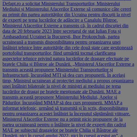
Defapt.ro a solicitat Ministerului Transporturilor, Ministerului
Mediului și Ministerului Afacerilor Externe să comunice câte cereri
au primit din partea autorităților din Ucraina pentru discuții la nivel
de experți pe tema lucrărilor de adâncire a Canalulu Bîstroe.
Ministerul Afacerilor Externe a transmis că, în cadrul discuției din
data de 20 februarie 2023 între secretarul de stat Iulian Fota și
Ambasadorul Ucrainei la București, Ihor Prokopchuk, partea
ucraineană a transmis disponibilitatea pentru organizarea unei
întâlniri tehnice între autoritățile din cele două state care gestionează
portofoliul transporturilor, fiind urmărită tocmai clarificarea
aspectelor tehnice privind natura lucrărilor de dragare efectuate pe
brațele Chilia și Bîstroe ale Dunării. „Ministerul Afacerilor Externe a
transmis această propunere Ministerului Transporturilor și
Infrastructurii, încurajând MTI să dea curs propunerii. În același
timp, Ministrul ucrainean al protecției mediului a propus organizarea
unei întâlniri bilaterale la nivel de miniștri ai mediului pe tema
lucrărilor de dragaj pe brațele menționate ale Dunării. MAE a
transmis această propunere Ministerului Mediului, Apelor și
Pădurilor, încurajând MMAP să dea curs propunerii. MMAP a
informat telefonic, urmând să transmită și în scris, disponibilitatea
pentru organizarea acestei întâlniri la începutul săptămânii viitoare.
Ministerul Afacerilor Externe nu a primit nicio propunere de la
partea ucraineană pentru o întâlnire la nivel de experți din cadrul
MAE pe subiectul dragajelor pe brațele Chilia și Bâstroe ale
Dunării, nici în cursul anului 2022, nici în cursul acestui an”, a