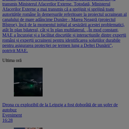
transmis Ministerul Afacerilor Externe. Totodată, Ministerul
Afacerilor Externe a mai transmis că a sprijinit și sprijină toate
autoritățile române în demersurile referitoare la proiectul ucrainean al
canalului de mare adâncime Dunăre - Marea Neagră (proiectul
Bîstroe), încă de la momentul inițial al sesizării acestei problematici,
atât în plan bilateral, cât și în plan multilateral. „În mod constant,
MAE a încurajat și a facilitat discuțiile și interacțiunile dintre experții
români și experții ucraineni pentru identificarea soluțiilor durabile
pentru asigurarea protecției pe termen lung a Deltei Dunării”,
potrivit MAE.
Ultima oră
Drona cu explozibil de la Leipzig a fost doborâtă de un şofer de
autobuz
Eveniment
16:28