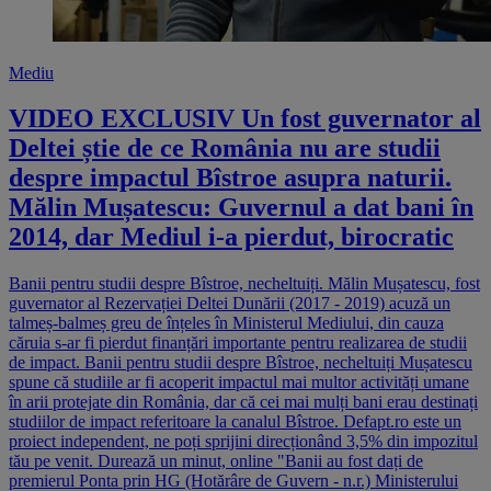
Mediu
VIDEO EXCLUSIV Un fost guvernator al
Deltei știe de ce România nu are studii
despre impactul Bîstroe asupra naturii.
Mălin Mușatescu: Guvernul a dat bani în
2014, dar Mediul i-a pierdut, birocratic
Banii pentru studii despre Bîstroe, necheltuiți. Mălin Mușatescu, fost
guvernator al Rezervației Deltei Dunării (2017 - 2019) acuză un
talmeș-balmeș greu de înțeles în Ministerul Mediului, din cauza
căruia s-ar fi pierdut finanțări importante pentru realizarea de studii
de impact. Banii pentru studii despre Bîstroe, necheltuiți Mușatescu
spune că studiile ar fi acoperit impactul mai multor activități umane
în arii protejate din România, dar că cei mai mulți bani erau destinați
studiilor de impact referitoare la canalul Bîstroe. Defapt.ro este un
proiect independent, ne poți sprijini direcționând 3,5% din impozitul
tău pe venit. Durează un minut, online "Banii au fost dați de
premierul Ponta prin HG (Hotărâre de Guvern - n.r.) Ministerului