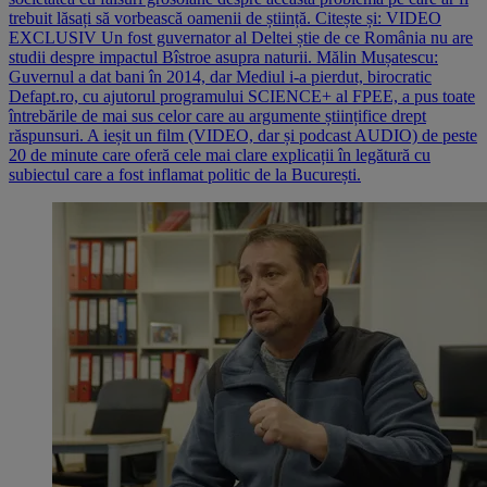
trebuit lăsați să vorbească oamenii de știință. Citește și: VIDEO
EXCLUSIV Un fost guvernator al Deltei știe de ce România nu are
studii despre impactul Bîstroe asupra naturii. Mălin Mușatescu:
Guvernul a dat bani în 2014, dar Mediul i-a pierdut, birocratic
Defapt.ro, cu ajutorul programului SCIENCE+ al FPEE, a pus toate
întrebările de mai sus celor care au argumente științifice drept
răspunsuri. A ieșit un film (VIDEO, dar și podcast AUDIO) de peste
20 de minute care oferă cele mai clare explicații în legătură cu
subiectul care a fost inflamat politic de la București.