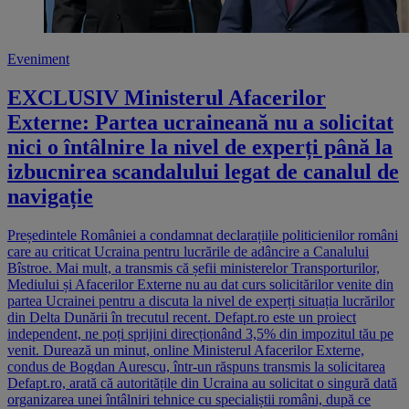
Eveniment
EXCLUSIV Ministerul Afacerilor
Externe: Partea ucraineană nu a solicitat
nici o întâlnire la nivel de experți până la
izbucnirea scandalului legat de canalul de
navigație
Președintele României a condamnat declarațiile politicienilor români
care au criticat Ucraina pentru lucrările de adâncire a Canalului
Bîstroe. Mai mult, a transmis că șefii ministerelor Transporturilor,
Mediului și Afacerilor Externe nu au dat curs solicitărilor venite din
partea Ucrainei pentru a discuta la nivel de experți situația lucrărilor
din Delta Dunării în trecutul recent. Defapt.ro este un proiect
independent, ne poți sprijini direcționând 3,5% din impozitul tău pe
venit. Durează un minut, online Ministerul Afacerilor Externe,
condus de Bogdan Aurescu, într-un răspuns transmis la solicitarea
Defapt.ro, arată că autoritățile din Ucraina au solicitat o singură dată
organizarea unei întâlniri tehnice cu specialiștii români, după ce