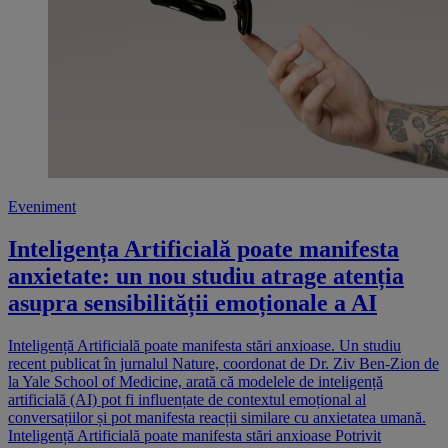
Eveniment
Inteligența Artificială poate manifesta
anxietate: un nou studiu atrage atenția
asupra sensibilității emoționale a AI
Inteligență Artificială poate manifesta stări anxioase. Un studiu
recent publicat în jurnalul Nature, coordonat de Dr. Ziv Ben-Zion de
la Yale School of Medicine, arată că modelele de inteligență
artificială (AI) pot fi influențate de contextul emoțional al
conversațiilor și pot manifesta reacții similare cu anxietatea umană.
Inteligență Artificială poate manifesta stări anxioase Potrivit