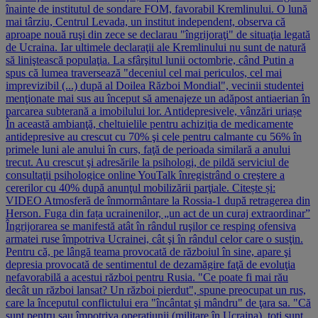
înainte de institutul de sondare FOM, favorabil Kremlinului. O lună
mai târziu, Centrul Levada, un institut independent, observa că
aproape nouă ruşi din zece se declarau "îngrijoraţi" de situaţia legată
de Ucraina. Iar ultimele declaraţii ale Kremlinului nu sunt de natură
să liniştească populaţia. La sfârşitul lunii octombrie, când Putin a
spus că lumea traversează "deceniul cel mai periculos, cel mai
imprevizibil (...) după al Doilea Război Mondial", vecinii studentei
menţionate mai sus au început să amenajeze un adăpost antiaerian în
parcarea subterană a imobilului lor. Antidepresivele, vânzări uriașe
În această ambianţă, cheltuielile pentru achiziţia de medicamente
antidepresive au crescut cu 70% şi cele pentru calmante cu 56% în
primele luni ale anului în curs, faţă de perioada similară a anului
trecut. Au crescut şi adresările la psihologi, de pildă serviciul de
consultaţii psihologice online YouTalk înregistrând o creştere a
cererilor cu 40% după anunţul mobilizării parţiale. Citește și:
VIDEO Atmosferă de înmormântare la Rossia-1 după retragerea din
Herson. Fuga din fața ucrainenilor, „un act de un curaj extraordinar”
Îngrijorarea se manifestă atât în rândul ruşilor ce resping ofensiva
armatei ruse împotriva Ucrainei, cât şi în rândul celor care o susţin.
Pentru că, pe lângă teama provocată de războiul în sine, apare şi
depresia provocată de sentimentul de dezamăgire faţă de evoluţia
nefavorabilă a acestui război pentru Rusia. "Ce poate fi mai rău
decât un război lansat? Un război pierdut", spune preocupat un rus,
care la începutul conflictului era "încântat şi mândru" de ţara sa. "Că
sunt pentru sau împotriva operaţiunii (militare în Ucraina), toţi sunt