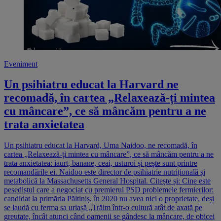
Eveniment
Un psihiatru educat la Harvard ne
recomadă, în cartea „Relaxează-ți mintea
cu mâncare”, ce să mâncăm pentru a ne
trata anxietatea
Un psihiatru educat la Harvard, Uma Naidoo, ne recomadă, în
cartea „Relaxează-ți mintea cu mâncare”, ce să mâncăm pentru a ne
trata anxietatea: iaurt, banane, ceai, usturoi și pește sunt printre
recomandările ei. Naidoo este director de psihiatrie nutrițională și
metabolică la Massachusetts General Hospital. Citește și: Cine este
pesedistul care a negociat cu premierul PSD problemele fermierilor:
candidat la primăria Păltiniș, în 2020 nu avea nici o proprietate, deși
se laudă cu ferma sa uriașă „Trăim într-o cultură atât de axată pe
greutate, încât atunci când oamenii se gândesc la mâncare, de obicei