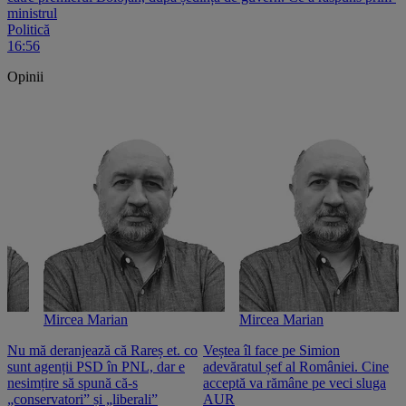
ministrul
Politică
16:56
Opinii
Mircea Marian
Mircea Marian
Nu mă deranjează că Rareș et. co
Veștea îl face pe Simion
S
sunt agenții PSD în PNL, dar e
adevăratul șef al României. Cine
n
nesimțire să spună că-s
acceptă va rămâne pe veci sluga
o
„conservatori” și „liberali”
AUR