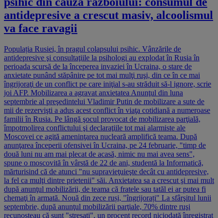
psihic din cauza războiului: consumul de
antidepresive a crescut masiv, alcoolismul
va face ravagii
Populația Rusiei, în pragul colapsului psihic. Vânzările de
antidepresive şi consultaţiile la psihologi au explodat în Rusia în
perioada scursă de la începerea invaziei în Ucraina, o stare de
anxietate punând stăpânire pe tot mai mulţi ruşi, din ce în ce mai
îngrijoraţi de un conflict pe care iniţial s-au străduit să-l ignore, scrie
joi AFP. Mobilizarea a agravat anxietatea Anunţul din luna
septembrie al preşedintelui Vladimir Putin de mobilizare a sute de
mii de rezervişti a adus acest conflict în viaţa cotidiană a numeroase
familii în Rusia. Pe lângă şocul provocat de mobilizarea parţială,
împotmolirea conflictului şi declaraţiile tot mai alarmiste ale
Moscovei ce agită ameninţarea nucleară amplifică teama. După
anunţarea începerii ofensivei în Ucraina, pe 24 februarie, "timp de
două luni nu am mai plecat de acasă, nimic nu mai avea sens",
spune o moscovită în vârstă de 22 de ani, studentă la Informatică,
mărturisind că de atunci "nu supravieţuieşte decât cu antidepresive,
la fel ca mulţi dintre prietenii" săi. Anxietatea sa a crescut şi mai mult
după anunţul mobilizării, de teama că fratele sau tatăl ei ar putea fi
chemaţi în armată. Nouă din zece ruși, "îngrijorați" La sfârşitul lunii
septembrie, după anunţul mobilizării parţiale, 70% dintre ruşi
recunoşteau că sunt "stresaţi", un procent record niciodată înregistrat