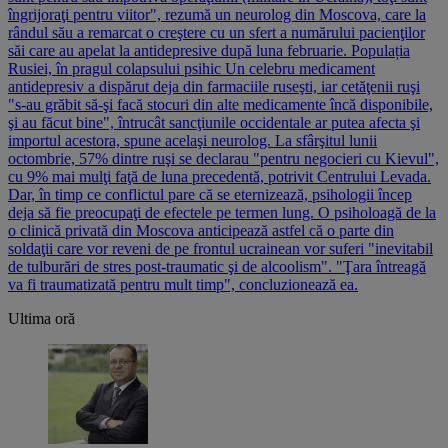
îngrijoraţi pentru viitor", rezumă un neurolog din Moscova, care la
rândul său a remarcat o creştere cu un sfert a numărului pacienţilor
săi care au apelat la antidepresive după luna februarie. Populația
Rusiei, în pragul colapsului psihic Un celebru medicament
antidepresiv a dispărut deja din farmaciile ruseşti, iar cetăţenii ruşi
"s-au grăbit să-şi facă stocuri din alte medicamente încă disponibile,
şi au făcut bine", întrucât sancţiunile occidentale ar putea afecta şi
importul acestora, spune acelaşi neurolog. La sfârşitul lunii
octombrie, 57% dintre ruşi se declarau "pentru negocieri cu Kievul",
cu 9% mai mulţi faţă de luna precedentă, potrivit Centrului Levada.
Dar, în timp ce conflictul pare că se eternizează, psihologii încep
deja să fie preocupaţi de efectele pe termen lung. O psiholoagă de la
o clinică privată din Moscova anticipează astfel că o parte din
soldaţii care vor reveni de pe frontul ucrainean vor suferi "inevitabil
de tulburări de stres post-traumatic şi de alcoolism". "Ţara întreagă
va fi traumatizată pentru mult timp", concluzionează ea.
Ultima oră