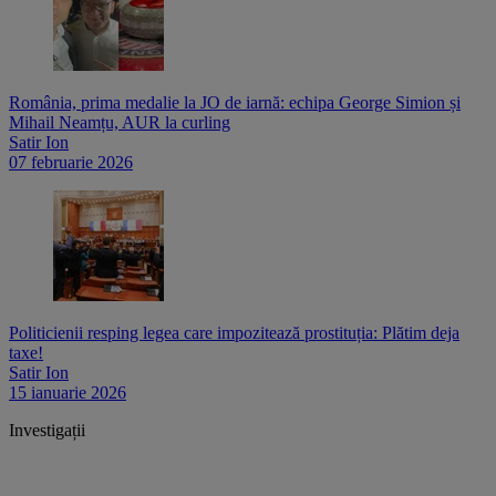
România, prima medalie la JO de iarnă: echipa George Simion și
Mihail Neamțu, AUR la curling
Satir Ion
07 februarie 2026
Politicienii resping legea care impozitează prostituția: Plătim deja
taxe!
Satir Ion
15 ianuarie 2026
Investigații