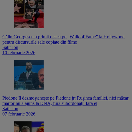
Călin Georgescu a primit o stea pe „Walk of Fame” la Hollywood
pentru discursurile sale copiate din filme
Satir Ion
10 februarie 2026
Piedone îl dezmoștenește pe Piedone jr: Rușinea familiei, nici măcar
martor nu a ajuns la DNA, fură subordonații fără el
Satir Ion
07 februarie 2026