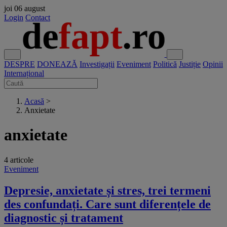
joi
06 august
Login
Contact
DESPRE
DONEAZĂ
Investigații
Eveniment
Politică
Justiție
Opinii
Internațional
Acasă
>
Anxietate
anxietate
4 articole
Eveniment
Depresie, anxietate și stres, trei termeni
des confundați. Care sunt diferențele de
diagnostic și tratament