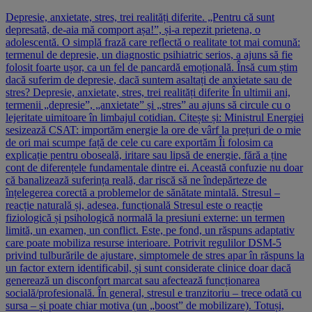
Depresie, anxietate, stres, trei realități diferite. „Pentru că sunt
depresată, de-aia mă comport așa!”, și-a repezit prietena, o
adolescentă. O simplă frază care reflectă o realitate tot mai comună:
termenul de depresie, un diagnostic psihiatric serios, a ajuns să fie
folosit foarte ușor, ca un fel de pancardă emoțională. Însă cum știm
dacă suferim de depresie, dacă suntem asaltați de anxietate sau de
stres? Depresie, anxietate, stres, trei realități diferite În ultimii ani,
termenii „depresie”, „anxietate” și „stres” au ajuns să circule cu o
lejeritate uimitoare în limbajul cotidian. Citește și: Ministrul Energiei
sesizează CSAT: importăm energie la ore de vârf la prețuri de o mie
de ori mai scumpe față de cele cu care exportăm Îi folosim ca
explicație pentru oboseală, iritare sau lipsă de energie, fără a ține
cont de diferențele fundamentale dintre ei. Această confuzie nu doar
că banalizează suferința reală, dar riscă să ne îndepărteze de
înțelegerea corectă a problemelor de sănătate mintală. Stresul –
reacție naturală și, adesea, funcțională Stresul este o reacție
fiziologică și psihologică normală la presiuni externe: un termen
limită, un examen, un conflict. Este, pe fond, un răspuns adaptativ
care poate mobiliza resurse interioare. Potrivit regulilor DSM-5
privind tulburările de ajustare, simptomele de stres apar în răspuns la
un factor extern identificabil, și sunt considerate clinice doar dacă
generează un disconfort marcat sau afectează funcționarea
socială/profesională. În general, stresul e tranzitoriu – trece odată cu
sursa – și poate chiar motiva (un „boost” de mobilizare). Totuși,