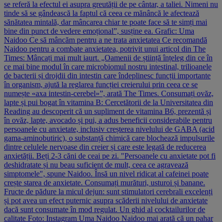
se referă la efectul ei asupra greutății de pe cântar, a taliei. Nimeni nu
tinde să se gândească la faptul că ceea ce mănâncă le afectează
sănătatea mintală, dar mâncarea chiar te poate face să te simți mai
bine din punct de vedere emoțional”, susține ea. Grafic: Uma
Naidoo Ce să mâncăm pentru a ne trata anxietatea Ce recomandă
Naidoo pentru a combate anxietatea, potrivit unui articol din The
Times: Mâncați mai mult iaurt. „Oamenii de știință înțeleg din ce în
ce mai bine modul în care microbiomul nostru intestinal, trilioanele
de bacterii și drojdii din intestin care îndeplinesc funcții importante
în organism, ajută la reglarea funcției creierului prin ceea ce se
numește «axa intestin-cerebel»”, arată The Times. Consumați ovăz,
lapte și pui bogat în vitamina B: Cercetătorii de la Universitatea din
Reading au descoperit că un supliment de vitamina B6, prezentă și
în ovăz, lapte, avocado și pui, a adus beneficii considerabile pentru
persoanele cu anxietate, inclusiv creșterea nivelului de GABA (acid
gama-aminobutiric), o substanță chimică care blochează impulsurile
dintre celulele nervoase din creier și care este legată de reducerea
anxietății. Beți 2-3 căni de ceai pe zi. "Persoanele cu anxietate pot fi
deshidratate și nu beau suficient de mult, ceea ce agravează
simptomele", spune Naidoo. Însă un nivel ridicat al cafeinei poate
crește starea de anxietate. Consumați murături, usturoi și banane.
Fructe de pădure la micul dejun: sunt stimulatori cerebrali excelenți
și pot avea un efect puternic asupra scăderii nivelului de anxietate
dacă sunt consumate în mod regulat. Un ghid al cocktailurilor de
calitate Foto: Instagram Uma Naidoo Naidoo mai arată că un pahar