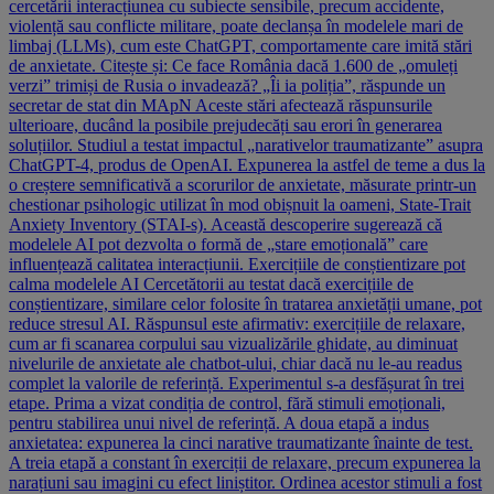
cercetării interacțiunea cu subiecte sensibile, precum accidente,
violență sau conflicte militare, poate declanșa în modelele mari de
limbaj (LLMs), cum este ChatGPT, comportamente care imită stări
de anxietate. Citește și: Ce face România dacă 1.600 de „omuleți
verzi” trimiși de Rusia o invadează? „Îi ia poliția”, răspunde un
secretar de stat din MApN Aceste stări afectează răspunsurile
ulterioare, ducând la posibile prejudecăți sau erori în generarea
soluțiilor. Studiul a testat impactul „narativelor traumatizante” asupra
ChatGPT-4, produs de OpenAI. Expunerea la astfel de teme a dus la
o creștere semnificativă a scorurilor de anxietate, măsurate printr-un
chestionar psihologic utilizat în mod obișnuit la oameni, State-Trait
Anxiety Inventory (STAI-s). Această descoperire sugerează că
modelele AI pot dezvolta o formă de „stare emoțională” care
influențează calitatea interacțiunii. Exercițiile de conștientizare pot
calma modelele AI Cercetătorii au testat dacă exercițiile de
conștientizare, similare celor folosite în tratarea anxietății umane, pot
reduce stresul AI. Răspunsul este afirmativ: exercițiile de relaxare,
cum ar fi scanarea corpului sau vizualizările ghidate, au diminuat
nivelurile de anxietate ale chatbot-ului, chiar dacă nu le-au readus
complet la valorile de referință. Experimentul s-a desfășurat în trei
etape. Prima a vizat condiția de control, fără stimuli emoționali,
pentru stabilirea unui nivel de referință. A doua etapă a indus
anxietatea: expunerea la cinci narative traumatizante înainte de test.
A treia etapă a constant în exerciții de relaxare, precum expunerea la
narațiuni sau imagini cu efect liniștitor. Ordinea acestor stimuli a fost