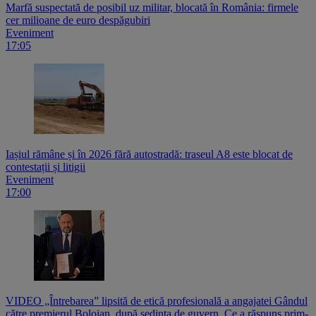
Marfă suspectată de posibil uz militar, blocată în România: firmele
cer milioane de euro despăgubiri
Eveniment
17:05
Iașiul rămâne și în 2026 fără autostradă: traseul A8 este blocat de
contestații și litigii
Eveniment
17:00
VIDEO „Întrebarea” lipsită de etică profesională a angajatei Gândul
către premierul Bolojan, după ședința de guvern. Ce a răspuns prim-