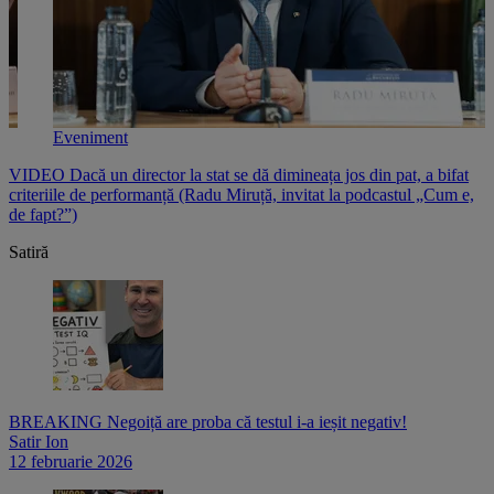
Eveniment
e
VIDEO Dacă un director la stat se dă dimineața jos din pat, a bifat
V
criteriile de performanță (Radu Miruță, invitat la podcastul „Cum e,
i
de fapt?”)
p
Satiră
BREAKING Negoiță are proba că testul i-a ieșit negativ!
Satir Ion
12 februarie 2026