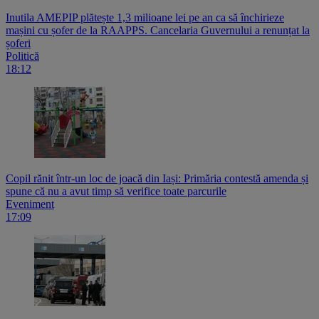
Inutila AMEPIP plătește 1,3 milioane lei pe an ca să închirieze
mașini cu șofer de la RAAPPS. Cancelaria Guvernului a renunțat la
șoferi
Politică
18:12
Copil rănit într-un loc de joacă din Iași: Primăria contestă amenda și
spune că nu a avut timp să verifice toate parcurile
Eveniment
17:09