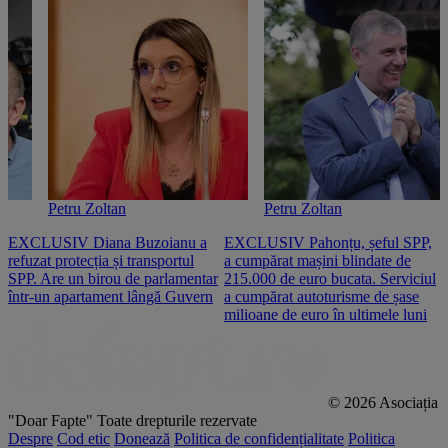
Petru Zoltan
Petru Zoltan
EXCLUSIV Diana Buzoianu a
EXCLUSIV Pahonțu, șeful SPP,
E
refuzat protecția și transportul
a cumpărat mașini blindate de
u
SPP. Are un birou de parlamentar
215.000 de euro bucata. Serviciul
c
într-un apartament lângă Guvern
a cumpărat autoturisme de șase
O
milioane de euro în ultimele luni
p
© 2026 Asociația
"Doar Fapte"
Toate drepturile rezervate
Despre
Cod etic
Donează
Politica de confidențialitate
Politica