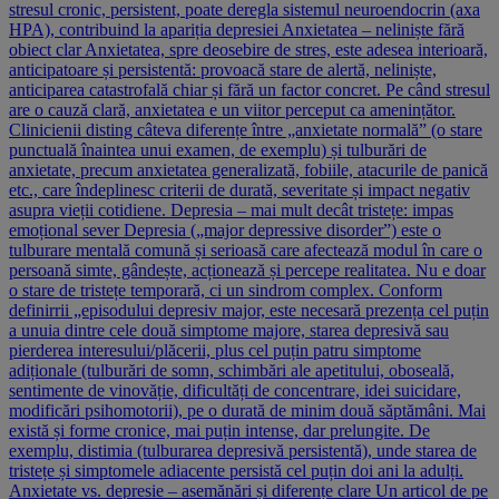
stresul cronic, persistent, poate deregla sistemul neuroendocrin (axa
HPA), contribuind la apariția depresiei Anxietatea – neliniște fără
obiect clar Anxietatea, spre deosebire de stres, este adesea interioară,
anticipatoare și persistentă: provoacă stare de alertă, neliniște,
anticiparea catastrofală chiar și fără un factor concret. Pe când stresul
are o cauză clară, anxietatea e un viitor perceput ca amenințător.
Clinicienii disting câteva diferențe între „anxietate normală” (o stare
punctuală înaintea unui examen, de exemplu) și tulburări de
anxietate, precum anxietatea generalizată, fobiile, atacurile de panică
etc., care îndeplinesc criterii de durată, severitate și impact negativ
asupra vieții cotidiene. Depresia – mai mult decât tristețe: impas
emoțional sever Depresia („major depressive disorder”) este o
tulburare mentală comună și serioasă care afectează modul în care o
persoană simte, gândește, acționează și percepe realitatea. Nu e doar
o stare de tristețe temporară, ci un sindrom complex. Conform
definirrii „episodului depresiv major, este necesară prezența cel puțin
a unuia dintre cele două simptome majore, starea depresivă sau
pierderea interesului/plăcerii, plus cel puțin patru simptome
adiționale (tulburări de somn, schimbări ale apetitului, oboseală,
sentimente de vinovăție, dificultăți de concentrare, idei suicidare,
modificări psihomotorii), pe o durată de minim două săptămâni. Mai
există și forme cronice, mai puțin intense, dar prelungite. De
exemplu, distimia (tulburarea depresivă persistentă), unde starea de
tristețe și simptomele adiacente persistă cel puțin doi ani la adulți.
Anxietate vs. depresie – asemănări și diferențe clare Un articol de pe