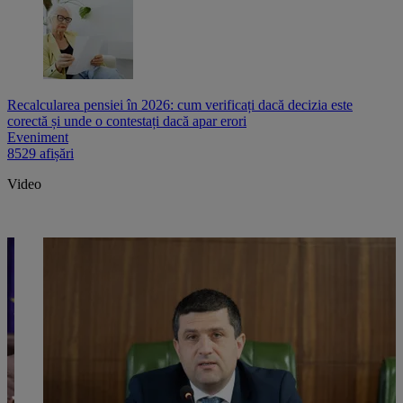
Recalcularea pensiei în 2026: cum verificați dacă decizia este
corectă și unde o contestați dacă apar erori
Eveniment
8529 afișări
Video