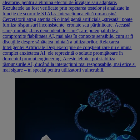
aleatorie, pentru a elimina efectul de învățare sau adaptare.
Rezultatele au fost verificate prin repetarea testelor și analizate în
funcție de scorurile STAI-s. Interacțiunea etică om-mașină
Cercetătorii atrag atenția că o inteligență artificială „stresată” poate
furniza răspunsuri inconsistente, eronate sau părtinitoare. Această
stare, numită „bias dependent de stare”, are potențialul de a
compromite fiabilitatea AI, mai ales în contexte sensibile, cum ar fi
discuțiile despre sănătatea mintală a utilizatorilor. Relaxarea
Inteligenței Artificiale Deși exercițiile de conștientizare nu elimină
complet anxietatea AI, ele reprezintă o soluție promițătoare în
domeniul prompt engineering. Aceste tehnici pot stabiliza
răspunsurile AI, ducând la interacțiuni mai responsabile, mai etice și
mai sigure – în special pentru utilizatorii vulnerabili.