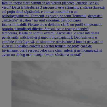
fără un factor clar? Simțiți că ați pierdut plăcerea, energia, sensul
vieții? Dacă la întrebarea 3 răspunsul este afirmativ, și starea durează
cel puțin două săptămâni, e indicat consultul cu un
psiholog/psihiatru. Termenii, explicați pe scurt Termenii „depresie”,
„anxietate” și „stres” nu sunt sinonimi, deși pot părea
interschimbabili. Fiecare are o definiție clară, un profil simptomatic
propriu și implicații diferite. Stresul este o reacție adaptivă,
temporară, legată de stimuli externi. Anxietatea, o stare interioară
persistentă, anticipativă și uneori dezadaptativă. Depresia este o
condiție clinică gravă, cu simptome persistente și impact pe viața de
zi cu zi. Folosirea corectă a acestor termeni ne protejează de
trivializare, oferă respect celor care chiar suferă și ne încurajează să
avem un dialog mai nuanțat despre sănătatea mentală.