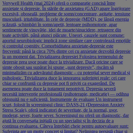
Verywell Health (mai 2024) oferă o comparație concisă între
anxietate și depresie. În stările de anxietatea (GAD) apare îngrijorare
excesivă, oboseală, probleme de somn/concentrare, agitație, tensiune
musculară, iritabilitate. În cele de depresie (MDD), pe lângă energia
scăzută, schimbări în somn/apetit, lentoare psihomotorie, apar
sentimente de vinovăție, idei de moarte/sinucidere, retragere din
toate activități, până atunci plăcute. Uneori, cauzele sunt comune:
aportul neurobiologic implică zone similare care controlează emoțiile
și controlul cognitiv. Comorbiditatea anxietate-depresie este
frecventă: până la circa 70% dintre cei cu anxietate dezvoltă depresie
la un moment dat. Trivializarea depresiei Folosirea termenului de
depresie prea ușor poate duce la trivializare. Dacă oricine care se
simte obosit sau supărat își spune „sunt depresiv”, riscăm să
minimalizăm cu adevăratul diagnostic – cu potențial sever medical și
psihologic. Trivializarea duce la ignorarea suferinței reale: cei care
chiar se confruntă cu depresie pot fi priviți ca exagerând. De
asemenea poate duce la tratament nepotrivit. Depresia severă
necesită intervenție profesională (psihoterapie, medicație) — odihna
obișnuită nu e suficientă. Instrumente de evaluare Un instrument
scurt, folosit în screeningul clinic: DASS-21 (Depression Anxiety
Stress Scale), oferă indicatori de severitate, de la normal, ușor,
moderat, sever, foarte sever. Screeningul nu oferă un diagnostic, dar
ajută în conversația inițială cu un specialist și în decizia de a
continua evaluarea. Câteva întrebări cheie pentru autoevaluare sunt:
Suferința are un motiv concret și limitat? Neliniștea persistă chiar și