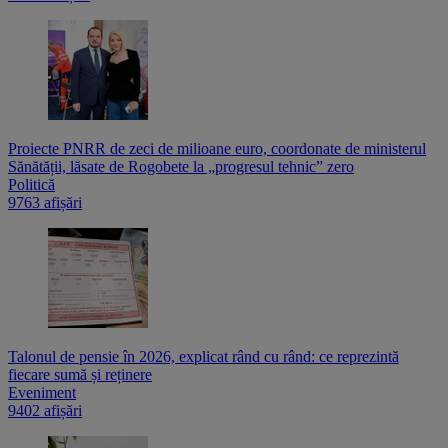
Proiecte PNRR de zeci de milioane euro, coordonate de ministerul
Sănătății, lăsate de Rogobete la „progresul tehnic” zero
Politică
9763 afișări
Talonul de pensie în 2026, explicat rând cu rând: ce reprezintă
fiecare sumă și reținere
Eveniment
9402 afișări