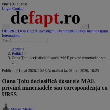
vineri
07 august
Login
Contact
DESPRE
DONEAZĂ
Investigații
Eveniment
Politică
Justiție
Opinii
Internațional
Acasă
>
Politică
>
Oana Țoiu declasifică dosarele MAE privind mineriadele sau
c...
Publicat: 01 mai 2026, 10:13
Actualizat la: 01 mai 2026, 10:23
Oana Țoiu declasifică dosarele MAE
privind mineriadele sau corespondența cu
URSS
Mircea Marian