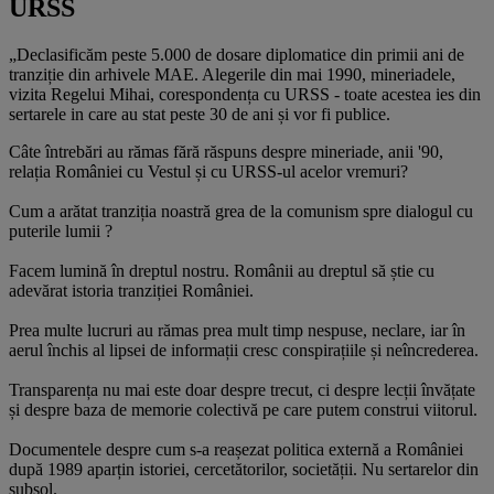
URSS
„Declasificăm peste 5.000 de dosare diplomatice din primii ani de
tranziție din arhivele MAE. Alegerile din mai 1990, mineriadele,
vizita Regelui Mihai, corespondența cu URSS - toate acestea ies din
sertarele in care au stat peste 30 de ani și vor fi publice.
Câte întrebări au rămas fără răspuns despre mineriade, anii '90,
relația României cu Vestul și cu URSS-ul acelor vremuri?
Cum a arătat tranziția noastră grea de la comunism spre dialogul cu
puterile lumii ?
Facem lumină în dreptul nostru. Românii au dreptul să știe cu
adevărat istoria tranziției României.
Prea multe lucruri au rămas prea mult timp nespuse, neclare, iar în
aerul închis al lipsei de informații cresc conspirațiile și neîncrederea.
Transparența nu mai este doar despre trecut, ci despre lecții învățate
și despre baza de memorie colectivă pe care putem construi viitorul.
Documentele despre cum s-a reașezat politica externă a României
după 1989 aparțin istoriei, cercetătorilor, societății. Nu sertarelor din
subsol.