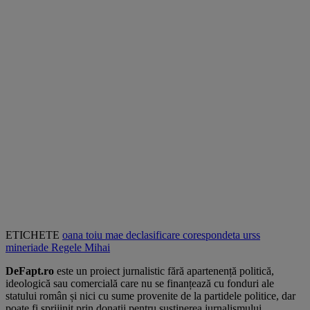
ETICHETE
oana toiu
mae
declasificare
corespondeta urss
mineriade
Regele Mihai
DeFapt.ro
este un proiect jurnalistic fără apartenență politică,
ideologică sau comercială care nu se finanțează cu fonduri ale
statului român și nici cu sume provenite de la partidele politice, dar
poate fi sprijinit prin donații pentru susținerea jurnalismului