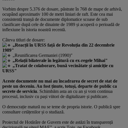
Vorbim despre 5.376 de dosare, păstrate în 768 de mape de arhivă,
ocupând aproximativ 100 de metri liniari de raft. Este cea mai
consistentă tranșă de documente diplomatice scoase de sub
clasificare după cele de dinainte de 1989 și acoperă o perioadă de
inflexiune în istoria noastră recentă.
Câteva titluri de dosare:
„Reacții în URSS față de Revoluția din 22 decembrie
1989"
„Reunificarea Germaniei (1990)"
„Relații bilaterale în legătură cu ex-regele Mihai"
„Tratat de colaborare, bună vecinătate și amiciție cu
URSS"
Aceste documente nu mai au încadrarea de secret de stat de
peste un deceniu. Au fost ținute, totuși, departe de public ca
secrete de serviciu
. Schimbăm asta an cu an și vom continua
procesul, inclusiv cu pași viitori de digitalizare și publicare.
O democrație matură nu se teme de propria istorie. O publică spre
consultare cetățenilor și o studiază.
Proiectul de Hotărâre de Guvern este de astăzi în transparență
decizională pe siteul MAE”, a scris Țoiu, pe Facebook.