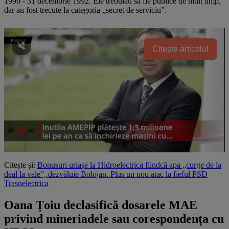
1990 - 31 decembrie 1992. Ele trebuiau să fie publice de mult timp,
dar au fost trecute la categoria „secret de serviciu”.
Citește articolul
Citește și:
Bonusuri uriașe la Hidroelectrica fiindcă apa „curge de la
deal la vale”, dezvăluie Bolojan. Plus un nou atac la fieful PSD
Trasnelectrica
Oana Țoiu declasifică dosarele MAE
privind mineriadele sau corespondența cu