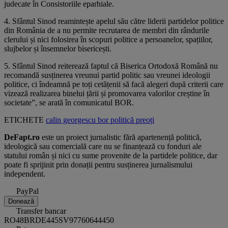
judecate în Consistoriile eparhiale.
4. Sfântul Sinod reamintește apelul său către liderii partidelor politice
din România de a nu permite recrutarea de membri din rândurile
clerului și nici folosirea în scopuri politice a persoanelor, spațiilor,
slujbelor și însemnelor bisericești.
5. Sfântul Sinod reiterează faptul că Biserica Ortodoxă Română nu
recomandă susținerea vreunui partid politic sau vreunei ideologii
politice, ci îndeamnă pe toți cetățenii să facă alegeri după criterii care
vizează realizarea binelui țării și promovarea valorilor creștine în
societate”, se arată în comunicatul BOR.
ETICHETE
calin georgescu
bor
politică
preoți
DeFapt.ro
este un proiect jurnalistic fără apartenență politică,
ideologică sau comercială care nu se finanțează cu fonduri ale
statului român și nici cu sume provenite de la partidele politice, dar
poate fi sprijinit prin donații pentru susținerea jurnalismului
independent.
PayPal
Donează
Transfer bancar
RO48BRDE445SV97760644450