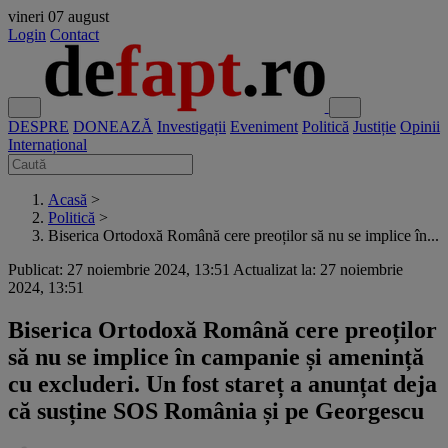
vineri
07 august
Login
Contact
DESPRE
DONEAZĂ
Investigații
Eveniment
Politică
Justiție
Opinii
Internațional
Acasă
>
Politică
>
Biserica Ortodoxă Română cere preoților să nu se implice în...
Publicat: 27 noiembrie 2024, 13:51
Actualizat la: 27 noiembrie
2024, 13:51
Biserica Ortodoxă Română cere preoților
să nu se implice în campanie și amenință
cu excluderi. Un fost stareț a anunțat deja
că susține SOS România și pe Georgescu