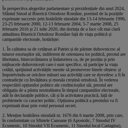
În perspectiva alegerilor parlamentare și prezidențiale din anul 2024,
Sfântul Sinod al Bisericii Ortodoxe Române, pornind de la pozițiile
exprimate succesiv prin hotărârile sinodale din 13-14 februarie 1996,
23-25 februarie 2000, 12-13 februarie 2004, 5-7 martie 2008, 25
februarie 2016 și 21 iulie 2020, din dorința de a face cât mai clară
atitudinea Bisericii Ortodoxe Române față de viața politică și
campaniile electorale, hotărăște:
1. În calitatea sa de cetățean al Patriei și de părinte duhovnicesc al
tuturor enoriașilor săi, indiferent de orientarea lor politică, preotul are
libertatea, binecuvântarea și îndatorirea ca, de pe poziția și prin
mijloacele duhovnicești care-i sunt specifice, să participe la viața
cetății, sprijinind activitățile menite să promoveze binele obștesc și
împotrivindu-se oricăror măsuri sau activități care se dovedesc a fi în
contradicție cu învățătura și morala creștină ortodoxă. În vederea
respectării opțiunilor politice ale credincioșilor săi, preotul are
obligația de a păstra neutralitatea în timpul campaniilor electorale,
atât în declarațiile publice, cât și în activitatea practică, față de
problemele cu caracter politic. Opțiunea politică a preotului va fi
exprimată doar prin votul personal secret.
2. Menține hotărârea sinodală nr. 1676 din 6 martie 2008, prin care,
în conformitate cu Sfintele Canoane (6 Apostolic, 7 Sinodul IV
Ecumenic, 10 Sinodul VII Ecumenic, 11 Sinodul local Cartagina),