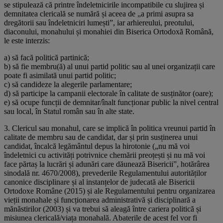
se stipulează că printre îndeletnicirile incompatibile cu slujirea și
demnitatea clericală se numără și aceea de „a primi asupra sa
dregătorii sau îndeletniciri lumești”, iar arhiereului, preotului,
diaconului, monahului și monahiei din Biserica Ortodoxă Română,
le este interzis:
a) să facă politică partinică;
b) să fie membru(ă) al unui partid politic sau al unei organizații care
poate fi asimilată unui partid politic;
c) să candideze la alegerile parlamentare;
d) să participe la campanii electorale în calitate de susținător (oare);
e) să ocupe funcții de demnitar/înalt funcționar public la nivel central
sau local, în Statul român sau în alte state.
3. Clericul sau monahul, care se implică în politica vreunui partid în
calitate de membru sau de candidat, dar și prin susținerea unui
candidat, încalcă legământul depus la hirotonie („nu mă voi
îndeletnici cu activități potrivnice chemării preoțești și nu mă voi
face părtaș la lucrări și adunări care dăunează Bisericii”, hotărârea
sinodală nr. 4670/2008), prevederile Regulamentului autorităților
canonice disciplinare și al instanțelor de judecată ale Bisericii
Ortodoxe Române (2015) și ale Regulamentului pentru organizarea
vieții monahale și funcționarea administrativă și disciplinară a
mănăstirilor (2003) și va trebui să aleagă între cariera politică și
misiunea clericală/viața monahală. Abaterile de acest fel vor fi