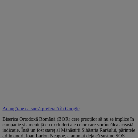
Adaugă-ne ca sursă preferată în
Google
Biserica Ortodoxă Română (BOR) cere preoților să nu se implice în
campanie și amenință cu excluderi ale celor care vor încălca această
indicație. Însă un fost stareț al Mănăstirii Sihăstria Rarăului, părintele
arhimandrit Ioan Larion Neagoe, a anunțat deja că susține SOS