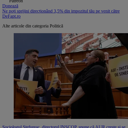
Patreon
Donează
Ne poți sprijini direcționând 3,5% din impozitul tău pe venit către
DeFapt.ro
Alte articole din categoria
Politică
Sociologul Ștefureac, directorul INSCOP, spune că AUR crește și se