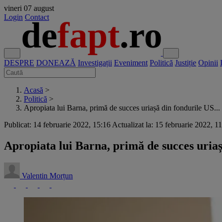
vineri
07 august
Login
Contact
DESPRE
DONEAZĂ
Investigații
Eveniment
Politică
Justiție
Opinii
Acasă
>
Politică
>
Apropiata lui Barna, primă de succes uriașă din fondurile US...
Publicat: 14 februarie 2022, 15:16
Actualizat la: 15 februarie 2022, 1
Apropiata lui Barna, primă de succes uriaș
Valentin Morțun