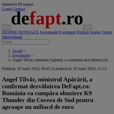
duminică
09 august
Login
Contact
DESPRE
DONEAZĂ
Investigații
Eveniment
Politică
Justiție
Opinii
Internațional
Acasă
>
Investigații
>
Angel Tîlvăr, ministrul Apărării, a confirmat dezvăluirea De...
Publicat: 20 iunie 2024, 09:45
Actualizat la: 20 iunie 2024, 21:12
Angel Tîlvăr, ministrul Apărării, a
confirmat dezvăluirea DeFapt.ro:
România va cumpăra obuziere K9
Thunder din Coreea de Sud pentru
aproape un miliard de euro