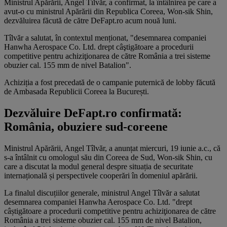
Ministrul Apărării, Angel Tîlvăr, a confirmat, la întâlnirea pe care a
avut-o cu ministrul Apărării din Republica Coreea, Won-sik Shin,
dezvăluirea făcută de către DeFapt.ro acum nouă luni.
Tîlvăr a salutat, în contextul menționat, "desemnarea companiei
Hanwha Aerospace Co. Ltd. drept câştigătoare a procedurii
competitive pentru achiziţionarea de către România a trei sisteme
obuzier cal. 155 mm de nivel Batalion".
Achiziția a fost precedată de o campanie puternică de lobby făcută
de Ambasada Republicii Coreea la București.
Dezvăluire DeFapt.ro confirmată:
România, obuziere sud-coreene
Ministrul Apărării, Angel Tîlvăr, a anunțat miercuri, 19 iunie a.c., că
s-a întâlnit cu omologul său din Coreea de Sud, Won-sik Shin, cu
care a discutat la modul general despre situația de securitate
internațională și perspectivele cooperări în domeniul apărării.
La finalul discuțiilor generale, ministrul Angel Tîlvăr a salutat
desemnarea companiei Hanwha Aerospace Co. Ltd. "drept
câștigătoare a procedurii competitive pentru achiziţionarea de către
România a trei sisteme obuzier cal. 155 mm de nivel Batalion,