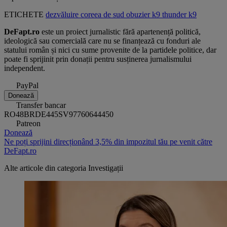
ETICHETE
dezvăluire
coreea de sud
obuzier
k9 thunder
k9
DeFapt.ro
este un proiect jurnalistic fără apartenență politică,
ideologică sau comercială care nu se finanțează cu fonduri ale
statului român și nici cu sume provenite de la partidele politice, dar
poate fi sprijinit prin donații pentru susținerea jurnalismului
independent.
PayPal
Donează
Transfer bancar
RO48BRDE445SV97760644450
Patreon
Donează
Ne poți sprijini direcționând 3,5% din impozitul tău pe venit către
DeFapt.ro
Alte articole din categoria
Investigații