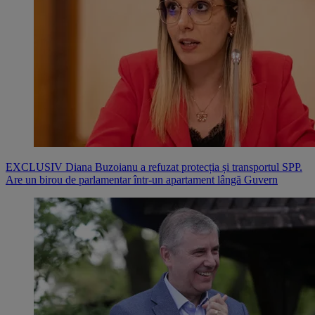
EXCLUSIV Diana Buzoianu a refuzat protecția și transportul SPP.
Are un birou de parlamentar într-un apartament lângă Guvern