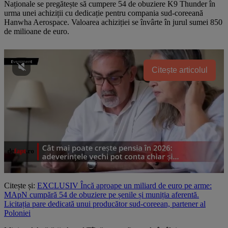
Naționale se pregătește să cumpere 54 de obuziere K9 Thunder în
urma unei achiziții cu dedicație pentru compania sud-coreeană
Hanwha Aerospace. Valoarea achiziției se învârte în jurul sumei 850
de milioane de euro.
Citește articolul
Citește și:
EXCLUSIV Încă aproape un miliard de euro pe arme:
MApN cumpără 54 de obuziere pe șenile și muniția aferentă.
Licitația pare dedicată unui producător sud-coreean, partener al
Poloniei