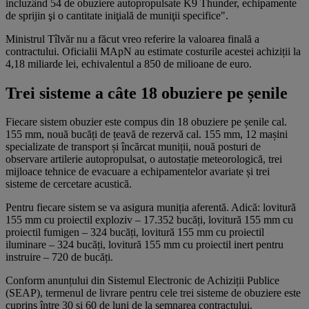
incluzând 54 de obuziere autopropulsate K9 Thunder, echipamente
de sprijin şi o cantitate iniţială de muniţii specifice".
Ministrul Tîlvăr nu a făcut vreo referire la valoarea finală a
contractului. Oficialii MApN au estimate costurile acestei achiziții la
4,18 miliarde lei, echivalentul a 850 de milioane de euro.
Trei sisteme a câte 18 obuziere pe șenile
Fiecare sistem obuzier este compus din 18 obuziere pe șenile cal.
155 mm, nouă bucăți de țeavă de rezervă cal. 155 mm, 12 mașini
specializate de transport și încărcat muniții, nouă posturi de
observare artilerie autopropulsat, o autostație meteorologică, trei
mijloace tehnice de evacuare a echipamentelor avariate și trei
sisteme de cercetare acustică.
Pentru fiecare sistem se va asigura muniția aferentă. Adică: lovitură
155 mm cu proiectil exploziv – 17.352 bucăți, lovitură 155 mm cu
proiectil fumigen – 324 bucăți, lovitură 155 mm cu proiectil
iluminare – 324 bucăți, lovitură 155 mm cu proiectil inert pentru
instruire – 720 de bucăți.
Conform anunțului din Sistemul Electronic de Achiziții Publice
(SEAP), termenul de livrare pentru cele trei sisteme de obuziere este
cuprins între 30 și 60 de luni de la semnarea contractului.