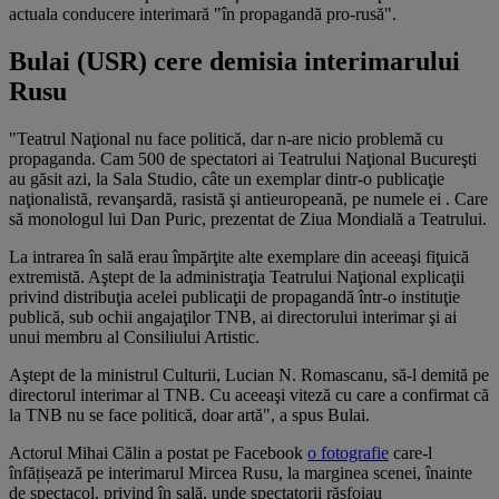
actuala conducere interimară "în propagandă pro-rusă".
Bulai (USR) cere demisia interimarului
Rusu
"Teatrul Naţional nu face politică, dar n-are nicio problemă cu
propaganda. Cam 500 de spectatori ai Teatrului Naţional Bucureşti
au găsit azi, la Sala Studio, câte un exemplar dintr-o publicaţie
naţionalistă, revanşardă, rasistă şi antieuropeană, pe numele ei
. Care
să
monologul lui Dan Puric, prezentat de Ziua Mondială a Teatrului.
La intrarea în sală erau împărţite alte exemplare din aceeaşi fiţuică
extremistă. Aştept de la administraţia Teatrului Naţional explicaţii
privind distribuţia acelei publicaţii de propagandă într-o instituţie
publică, sub ochii angajaţilor TNB, ai directorului interimar şi ai
unui membru al Consiliului Artistic.
Aştept de la ministrul Culturii, Lucian N. Romascanu, să-l demită pe
directorul interimar al TNB. Cu aceeaşi viteză cu care a confirmat că
la TNB nu se face politică, doar artă", a spus Bulai.
Actorul Mihai Călin a postat pe Facebook
o fotografie
care-l
înfățișează pe interimarul Mircea Rusu, la marginea scenei, înainte
de spectacol, privind în sală, unde spectatorii răsfoiau