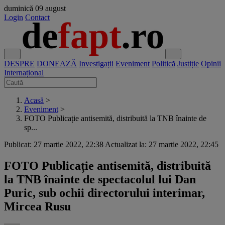
duminică
09 august
Login
Contact
DESPRE
DONEAZĂ
Investigații
Eveniment
Politică
Justiție
Opinii
Internațional
Acasă
>
Eveniment
>
FOTO Publicație antisemită, distribuită la TNB înainte de
sp...
Publicat: 27 martie 2022, 22:38
Actualizat la: 27 martie 2022, 22:45
FOTO Publicație antisemită, distribuită
la TNB înainte de spectacolul lui Dan
Puric, sub ochii directorului interimar,
Mircea Rusu