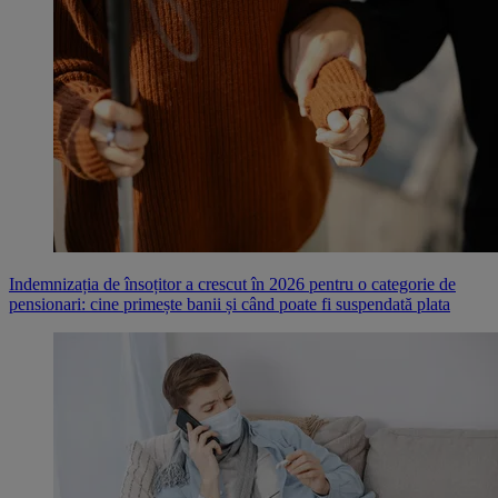
Indemnizația de însoțitor a crescut în 2026 pentru o categorie de
pensionari: cine primește banii și când poate fi suspendată plata