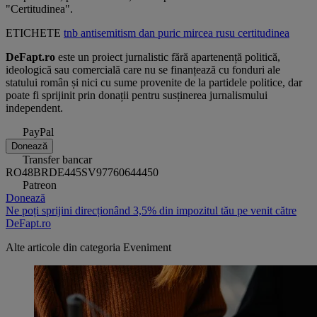
"Certitudinea".
ETICHETE
tnb
antisemitism
dan puric
mircea rusu
certitudinea
DeFapt.ro
este un proiect jurnalistic fără apartenență politică,
ideologică sau comercială care nu se finanțează cu fonduri ale
statului român și nici cu sume provenite de la partidele politice, dar
poate fi sprijinit prin donații pentru susținerea jurnalismului
independent.
PayPal
Donează
Transfer bancar
RO48BRDE445SV97760644450
Patreon
Donează
Ne poți sprijini direcționând 3,5% din impozitul tău pe venit către
DeFapt.ro
Alte articole din categoria
Eveniment