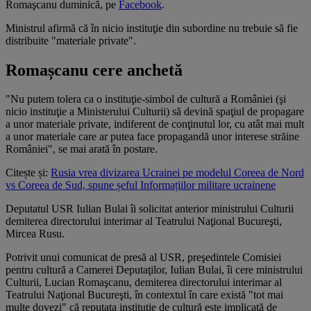
Romaşcanu duminică, pe
Facebook
.
Ministrul afirmă că în nicio instituţie din subordine nu trebuie să fie
distribuite "materiale private".
Romașcanu cere anchetă
"Nu putem tolera ca o instituţie-simbol de cultură a României (şi
nicio instituţie a Ministerului Culturii) să devină spaţiul de propagare
a unor materiale private, indiferent de conţinutul lor, cu atât mai mult
a unor materiale care ar putea face propagandă unor interese străine
României", se mai arată în postare.
Citește și:
Rusia vrea divizarea Ucrainei pe modelul Coreea de Nord
vs Coreea de Sud, spune șeful Informațiilor militare ucrainene
Deputatul USR Iulian Bulai îi solicitat anterior ministrului Culturii
demiterea directorului interimar al Teatrului Naţional Bucureşti,
Mircea Rusu.
Potrivit unui comunicat de presă al USR, preşedintele Comisiei
pentru cultură a Camerei Deputaţilor, Iulian Bulai, îi cere ministrului
Culturii, Lucian Romaşcanu, demiterea directorului interimar al
Teatrului Naţional Bucureşti, în contextul în care există "tot mai
multe dovezi" că reputata instituţie de cultură este implicată de