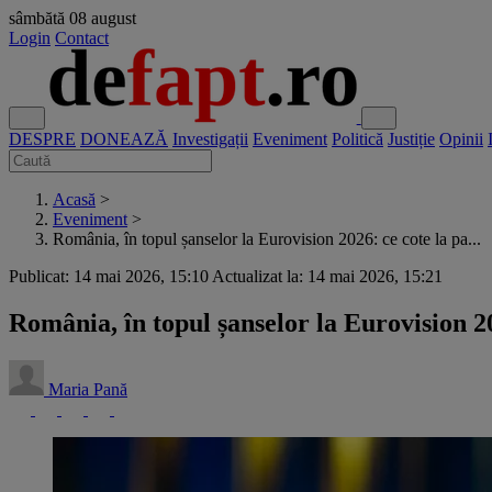
sâmbătă
08 august
Login
Contact
DESPRE
DONEAZĂ
Investigații
Eveniment
Politică
Justiție
Opinii
Acasă
>
Eveniment
>
România, în topul șanselor la Eurovision 2026: ce cote la pa...
Publicat: 14 mai 2026, 15:10
Actualizat la: 14 mai 2026, 15:21
România, în topul șanselor la Eurovision 20
Maria Pană