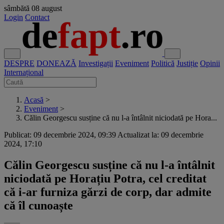
sâmbătă
08 august
Login
Contact
DESPRE
DONEAZĂ
Investigații
Eveniment
Politică
Justiție
Opinii
Internațional
Acasă
>
Eveniment
>
Călin Georgescu susține că nu l-a întâlnit niciodată pe Hora...
Publicat: 09 decembrie 2024, 09:39
Actualizat la: 09 decembrie
2024, 17:10
Călin Georgescu susține că nu l-a întâlnit
niciodată pe Horațiu Potra, cel creditat
că i-ar furniza gărzi de corp, dar admite
că îl cunoaște