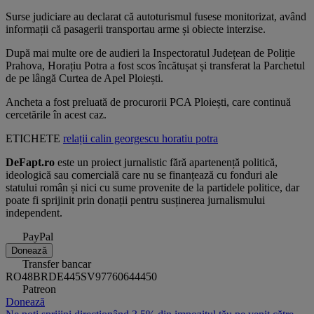
Surse judiciare au declarat că autoturismul fusese monitorizat, având
informații că pasagerii transportau arme și obiecte interzise.
După mai multe ore de audieri la Inspectoratul Județean de Poliție
Prahova, Horațiu Potra a fost scos încătușat și transferat la Parchetul
de pe lângă Curtea de Apel Ploiești.
Ancheta a fost preluată de procurorii PCA Ploiești, care continuă
cercetările în acest caz.
ETICHETE
relații
calin georgescu
horatiu potra
DeFapt.ro
este un proiect jurnalistic fără apartenență politică,
ideologică sau comercială care nu se finanțează cu fonduri ale
statului român și nici cu sume provenite de la partidele politice, dar
poate fi sprijinit prin donații pentru susținerea jurnalismului
independent.
PayPal
Donează
Transfer bancar
RO48BRDE445SV97760644450
Patreon
Donează