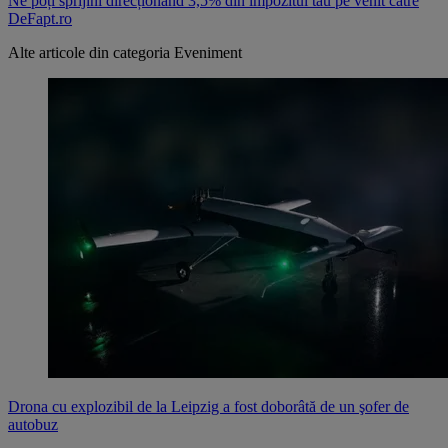
Ne poți sprijini direcționând 3,5% din impozitul tău pe venit către
DeFapt.ro
Alte articole din categoria
Eveniment
Drona cu explozibil de la Leipzig a fost doborâtă de un şofer de
autobuz