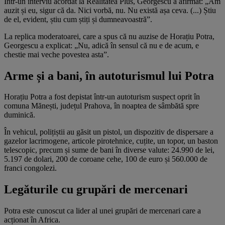
Într-un interviu acordat la Realitatea Plus, Georgescu a afirmat: „Am
auzit și eu, sigur că da. Nici vorbă, nu. Nu există așa ceva. (...) Știu
de el, evident, știu cum știți și dumneavoastră”.
La replica moderatoarei, care a spus că nu auzise de Horațiu Potra,
Georgescu a explicat: „Nu, adică în sensul că nu e de acum, e
chestie mai veche povestea asta”.
Arme și a bani, în autoturismul lui Potra
Horațiu Potra a fost depistat într-un autoturism suspect oprit în
comuna Mănești, județul Prahova, în noaptea de sâmbătă spre
duminică.
În vehicul, polițiștii au găsit un pistol, un dispozitiv de dispersare a
gazelor lacrimogene, articole pirotehnice, cuțite, un topor, un baston
telescopic, precum și sume de bani în diverse valute: 24.990 de lei,
5.197 de dolari, 200 de coroane cehe, 100 de euro și 560.000 de
franci congolezi.
Legăturile cu grupări de mercenari
Potra este cunoscut ca lider al unei grupări de mercenari care a
acționat în Africa.