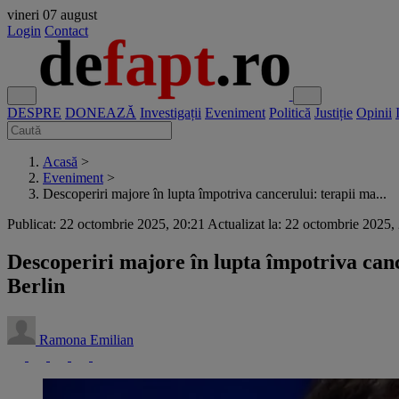
vineri
07 august
Login
Contact
DESPRE
DONEAZĂ
Investigații
Eveniment
Politică
Justiție
Opinii
Acasă
>
Eveniment
>
Descoperiri majore în lupta împotriva cancerului: terapii ma...
Publicat: 22 octombrie 2025, 20:21
Actualizat la: 22 octombrie 2025,
Descoperiri majore în lupta împotriva canc
Berlin
Ramona Emilian