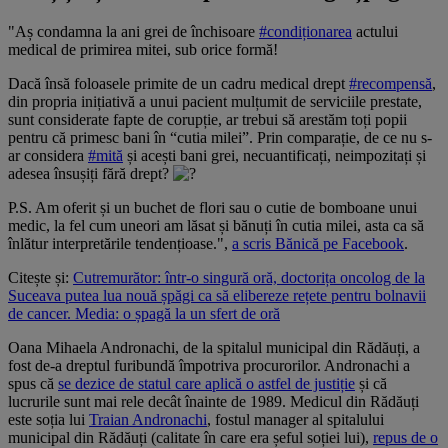
"Aș condamna la ani grei de închisoare
#condiționarea
actului
medical de primirea mitei, sub orice formă!
Dacă însă foloasele primite de un cadru medical drept
#recompensă
,
din propria inițiativă a unui pacient mulțumit de serviciile prestate,
sunt considerate fapte de corupție, ar trebui să arestăm toți popii
pentru că primesc bani în “cutia milei”. Prin comparație, de ce nu s-
ar considera
#mită
și acești bani grei, necuantificați, neimpozitați și
adesea însușiți fără drept?
P.S. Am oferit și un buchet de flori sau o cutie de bomboane unui
medic, la fel cum uneori am lăsat și bănuți în cutia milei, asta ca să
înlătur interpretările tendențioase.",
a scris Bănică pe Facebook
.
Citește și:
Cutremurător: într-o singură oră, doctorița oncolog de la
Suceava putea lua nouă șpăgi ca să elibereze rețete pentru bolnavii
de cancer. Media: o șpagă la un sfert de oră
Oana Mihaela Andronachi, de la spitalul municipal din Rădăuți, a
fost de-a dreptul furibundă împotriva procurorilor. Andronachi a
spus că
se dezice de statul care aplică o astfel de justiție
și că
lucrurile sunt mai rele decât înainte de 1989. Medicul din Rădăuți
este soția lui
Traian Andronachi
, fostul manager al spitalului
municipal din Rădăuți (calitate în care era șeful soției lui),
repus de o