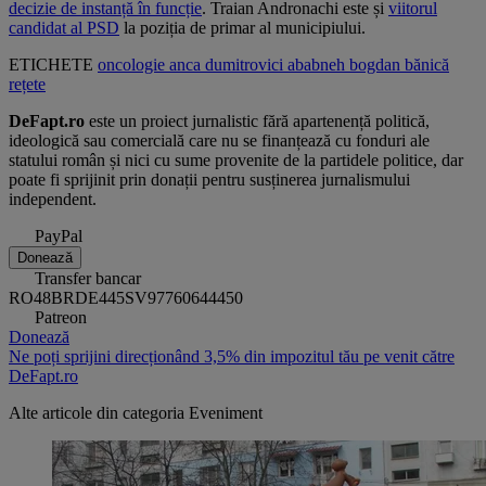
decizie de instanță în funcție
. Traian Andronachi este și
viitorul
candidat al PSD
la poziția de primar al municipiului.
ETICHETE
oncologie
anca dumitrovici ababneh
bogdan bănică
rețete
DeFapt.ro
este un proiect jurnalistic fără apartenență politică,
ideologică sau comercială care nu se finanțează cu fonduri ale
statului român și nici cu sume provenite de la partidele politice, dar
poate fi sprijinit prin donații pentru susținerea jurnalismului
independent.
PayPal
Donează
Transfer bancar
RO48BRDE445SV97760644450
Patreon
Donează
Ne poți sprijini direcționând 3,5% din impozitul tău pe venit către
DeFapt.ro
Alte articole din categoria
Eveniment