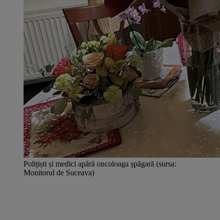
Polițiști și medici apără oncoloaga șpăgară (sursa:
Monitorul de Suceava)