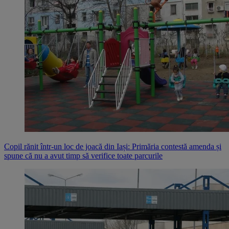
Copil rănit într-un loc de joacă din Iași: Primăria contestă amenda și
spune că nu a avut timp să verifice toate parcurile