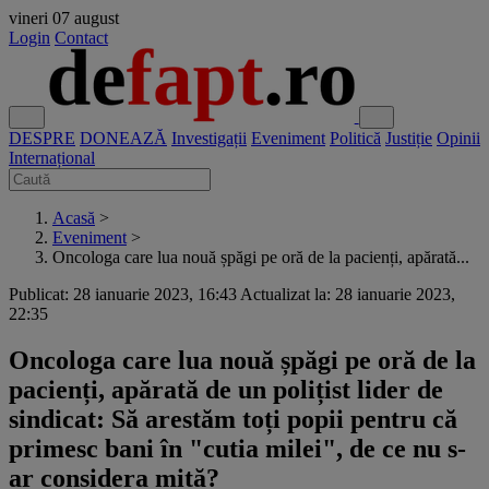
vineri
07 august
Login
Contact
DESPRE
DONEAZĂ
Investigații
Eveniment
Politică
Justiție
Opinii
Internațional
Acasă
>
Eveniment
>
Oncologa care lua nouă șpăgi pe oră de la pacienți, apărată...
Publicat: 28 ianuarie 2023, 16:43
Actualizat la: 28 ianuarie 2023,
22:35
Oncologa care lua nouă șpăgi pe oră de la
pacienți, apărată de un polițist lider de
sindicat: Să arestăm toți popii pentru că
primesc bani în "cutia milei", de ce nu s-
ar considera mită?