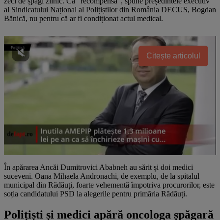
zeci de șpăgi zilnic. Ca "recompensă", spune președintele executiv
al Sindicatului Național al Polițiștilor din România DECUS, Bogdan
Bănică, nu pentru că ar fi condiționat actul medical.
Citește articolul
În apărarea Ancăi Dumitrovici Ababneh au sărit și doi medici
suceveni. Oana Mihaela Andronachi, de exemplu, de la spitalul
municipal din Rădăuți, foarte vehementă împotriva procurorilor, este
soția candidatului PSD la alegerile pentru primăria Rădăuți.
Polițiști și medici apără oncologa șpăgară