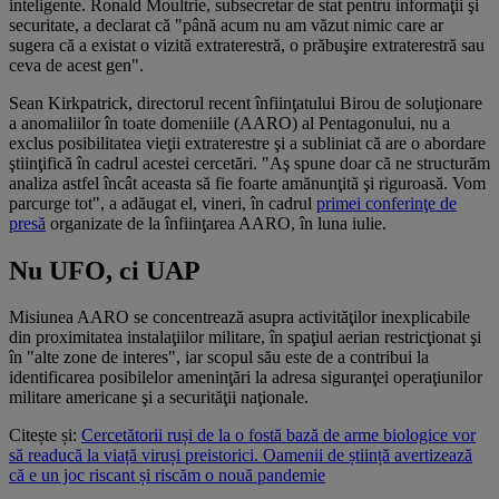
inteligente. Ronald Moultrie, subsecretar de stat pentru informaţii şi
securitate, a declarat că "până acum nu am văzut nimic care ar
sugera că a existat o vizită extraterestră, o prăbuşire extraterestră sau
ceva de acest gen".
Sean Kirkpatrick, directorul recent înfiinţatului Birou de soluţionare
a anomaliilor în toate domeniile (AARO) al Pentagonului, nu a
exclus posibilitatea vieţii extraterestre şi a subliniat că are o abordare
ştiinţifică în cadrul acestei cercetări. "Aş spune doar că ne structurăm
analiza astfel încât aceasta să fie foarte amănunţită şi riguroasă. Vom
parcurge tot", a adăugat el, vineri, în cadrul
primei conferinţe de
presă
organizate de la înfiinţarea AARO, în luna iulie.
Nu UFO, ci UAP
Misiunea AARO se concentrează asupra activităţilor inexplicabile
din proximitatea instalaţiilor militare, în spaţiul aerian restricţionat şi
în "alte zone de interes", iar scopul său este de a contribui la
identificarea posibilelor ameninţări la adresa siguranţei operaţiunilor
militare americane şi a securităţii naţionale.
Citește și:
Cercetătorii ruși de la o fostă bază de arme biologice vor
să readucă la viață viruși preistorici. Oamenii de știință avertizează
că e un joc riscant și riscăm o nouă pandemie