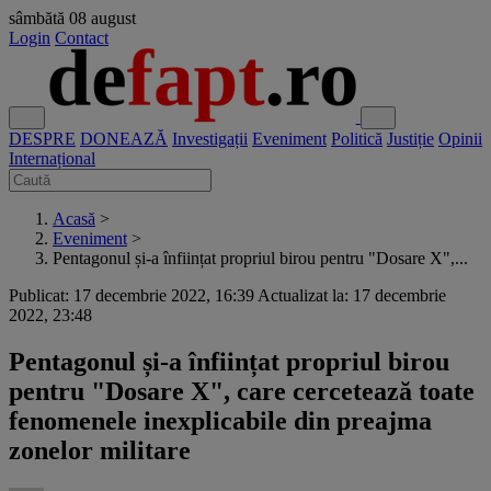
sâmbătă
08 august
Login
Contact
DESPRE
DONEAZĂ
Investigații
Eveniment
Politică
Justiție
Opinii
Internațional
Acasă
>
Eveniment
>
Pentagonul și-a înființat propriul birou pentru "Dosare X",...
Publicat: 17 decembrie 2022, 16:39
Actualizat la: 17 decembrie
2022, 23:48
Pentagonul și-a înființat propriul birou
pentru "Dosare X", care cercetează toate
fenomenele inexplicabile din preajma
zonelor militare