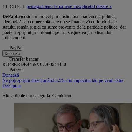
ETICHETE
pentagon
aaro
fenomene
inexplicabil
dosare x
DeFapt.ro
este un proiect jurnalistic fără apartenență politică,
ideologică sau comercială care nu se finanțează cu fonduri ale
statului român și nici cu sume provenite de la partidele politice, dar
poate fi sprijinit prin donații pentru susținerea jurnalismului
independent.
PayPal
Donează
Transfer bancar
RO48BRDE445SV97760644450
Patreon
Donează
Ne poți sprijini direcționând 3,5% din impozitul tău pe venit către
DeFapt.ro
Alte articole din categoria
Eveniment