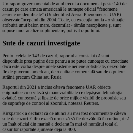
Un raport guvernamental de anul trecut a documentat peste 140 de
cazuri pe care armata americană le numeşte oficial "fenomene
aeriene neidentificate" (Unidentified Aerial Phenomena - UAP)
observate începând din 2004. Toate, cu excepţia unuia - o situaţie
atribuită unui balon mare, dezumflat - rămân neexplicate şi sunt
supuse unor analize suplimentare, potrivit raportului.
Sute de cazuri investigate
Pentru celelalte 143 de cazuri, raportul a constatat că sunt
disponibile prea puţine date pentru a se putea cunoaşte cu exactitate
dacă este vorba despre unele sisteme aeriene sofisticate, dezvoltate
fie de guvernul american, de o entitate comercială sau de o putere
străină precum China sau Rusia.
Raportul din 2021 a inclus câteva fenomene UAP, obiecte
enigmatice cu o viteză şi manevrabilitate ce depăşeau tehnologia
aviatică cunoscută şi lipsite de orice mijloc vizibil de propulsie sau
de suprafeţe de control al zborului, notează Reuters.
Kirkpatrick a declarat că de atunci au mai fost documentate câteva
sute de cazuri. Cifra exactă urmează să fie dezvăluită în curând, însă
un înalt oficial din marină a declarat în mai că numărul total al
cazurilor raportate ajunsese deja la 400.