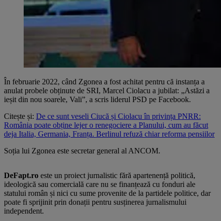
În februarie 2022, când Zgonea a fost achitat pentru că instanța a
anulat probele obținute de SRI, Marcel Ciolacu a jubilat: „Astăzi a
ieșit din nou soarele, Vali”, a scris liderul PSD pe Facebook.
Citește și:
De ce sunt veseli Ciucă și Ciolacu în privința PNRR:
România poate obține lejer o renegociere a Planului, cum au făcut
deja Italia, Germania, Franța. Berlinul refuză chiar reforma pensiilor
Soția lui Zgonea este secretar general al ANCOM.
DeFapt.ro
este un proiect jurnalistic fără apartenență politică,
ideologică sau comercială care nu se finanțează cu fonduri ale
statului român și nici cu sume provenite de la partidele politice, dar
poate fi sprijinit prin donații pentru susținerea jurnalismului
independent.