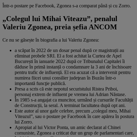
Într-o postare pe Facebook, Zgonea s-a comparat până și cu Zorro.
„Colegul lui Mihai Viteazu”, penalul
Valeriu Zgonea, preia șefia ANCOM
Ce nu se găsește în biografia a lui Valeriu Zgonea:
a scăpat în 2022 de un dosar penal după ce magistrații au
eliminat probele SRI. El a fost achitat la Curtea de Apel
București în ianuarie 2022 după ce Tribunalul Capitalei îi
dăduse în primă instanță o condamnare la 3 ani de închisoare
pentru trafic de influență. El era acuzat că a intervenit pentru
numirea fiicei unui consilier judeţean în Buzău într-o
importantă funcţie publică.
Presa a scris că este nepotul securistului Ristea Priboi,
personaj extrem de influent pe vremea lui Adrian Năstase.
În 1985 s-a angajat ca muncitor, urmând și cursurile Facultății
de Construcții, la seral. A terminat facultatea după opt ani.
Este autor al unor gafe celebre, precum „colegul meu, Mihai
Viteazul”, sau o postare pe Facebook în care apărea în postura
lui Zorro.
Apropiat al lui Victor Ponta, un amic declarat al Chinei
comuniste, Zgonea a criticat dur un grup de parlamentari care,