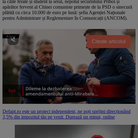
la căile ferate și student la seral, nepotul securistului Priboi și
apărător fervent al Chinei comuniste primește de la PSD o sinecură
plătită cu circa 10.000 de euro pe lună: șefia Agenției Naționale
pentru Administrare și Reglementare în Comunicații (ANCOM).
Citește articolul
Defapt.ro este un proiect independent, ne poți sprijini direcționând
3,5% din impozitul tău pe venit. Durează un minut, online