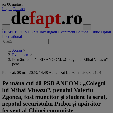
joi
06 august
Login
Contact
DESPRE
DONEAZĂ
Investigații
Eveniment
Politică
Justiție
Opinii
Internațional
Acasă
>
Eveniment
>
Pe mâna cui dă PSD ANCOM: „Colegul lui Mihai Viteazu”,
penal...
Publicat: 08 mai 2023, 14:48
Actualizat la: 08 mai 2023, 21:01
Pe mâna cui dă PSD ANCOM: „Colegul
lui Mihai Viteazu”, penalul Valeriu
Zgonea, fost muncitor și student la seral,
nepotul securistului Priboi și apărător
fervent al Chinei comuniste