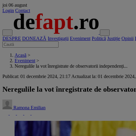
joi
06 august
Login
Contact
DESPRE
DONEAZĂ
Investigații
Eveniment
Politică
Justiție
Opinii
Acasă
>
Eveniment
>
Neregulile la vot înregistrate de observatorii independenți...
Publicat: 01 decembrie 2024, 21:17
Actualizat la: 01 decembrie 2024
Neregulile la vot înregistrate de observat
Ramona Emilian