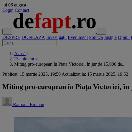
joi
06 august
Login
Contact
DESPRE
DONEAZĂ
Investigații
Eveniment
Politică
Justiție
Opinii
Acasă
>
Eveniment
>
Miting pro-european în Piața Victoriei, în jur de 15.000 de...
Publicat: 15 martie 2025, 19:50
Actualizat la: 15 martie 2025, 19:52
Miting pro-european în Piața Victoriei, î
Ramona Emilian