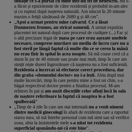
situație ce s-a purtat cu mine într-un fel de nedescris.
Mi s-
a făcut și epiziotomie de către rezidentă și probabil m-am ales
și cu rupturi după nașterea naturală. Am născut în 20 minute
maxim o fetiță sănătoasă de 2680 g și 48 cm”.
„
Apoi a urmat pentru mine calvarul
.
Ce a lăsat
Dumnezeu frumos, au stricat oamenii.
A urmat expulzia
placentei tot natural după care procesul de curățare (...) Fac și
o altă precizare legat de
masa pe care erau așezate uneltele
necesare, comprese murdare un mediu de lucru care nu a
fost steril pe lângă faptul că multe din ce se cerea la mână
nu erau fizic în spital în acea noapte.
Să mă coase cred că a
durat în jur de 40 minute sau poate mai mult, timp în care am
simțit niște dureri îngrozitoare că nașterea nu a fost suficientă.
Rezidenta a încercat să efectueze corect procedura, dar
din graba «domnului doctor» nu i-a ieșit.
Abia după mai
multe încercări, timp în care pentru mine a fost un chin, s-a
băgat respectivul doctor pentru a finaliza procesul. M-am
reîntors în pat și
am auzit discuțiile celor aflați încă în sala
de naștere referitoare la faptul că noaptea le-a fost
spulberată
”
„Timp de 4 zile în care am stat internată
nu a venit nimeni
dintre medicii ginecologi
în afară de rezidenta care a raportat
starea mea, să mă întrebe personal cum mă simt sau să verifice
zona, abia la insistentele mele
s-a uitat tot rezidenta
superficial spunându-mi că este bine
”.