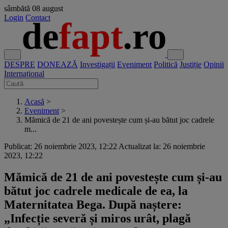
sâmbătă
08 august
Login
Contact
DESPRE
DONEAZĂ
Investigații
Eveniment
Politică
Justiție
Opinii
Internațional
Acasă
>
Eveniment
>
Mămică de 21 de ani povestește cum și-au bătut joc cadrele
m...
Publicat: 26 noiembrie 2023, 12:22
Actualizat la: 26 noiembrie
2023, 12:22
Mămică de 21 de ani povestește cum și-au
bătut joc cadrele medicale de ea, la
Maternitatea Bega. După naștere:
„Infecție severă și miros urât, plagă