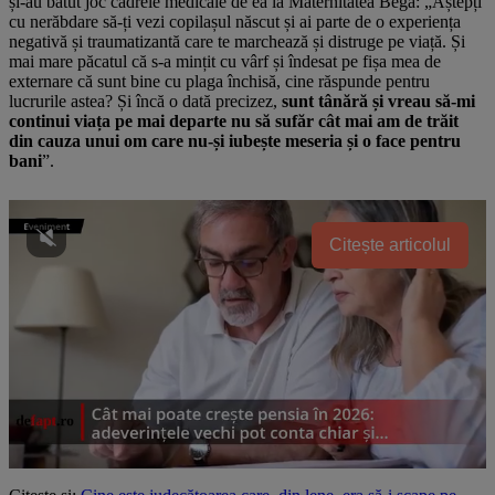
și-au bătut joc cadrele medicale de ea la Maternitatea Bega: „Aștepți
cu nerăbdare să-ți vezi copilașul născut și ai parte de o experiența
negativă și traumatizantă care te marchează și distruge pe viață. Și
mai mare păcatul că s-a mințit cu vârf și îndesat pe fișa mea de
externare că sunt bine cu plaga închisă, cine răspunde pentru
lucrurile astea? Și încă o dată precizez,
sunt tânără și vreau să-mi
continui viața pe mai departe nu să sufăr cât mai am de trăit
din cauza unui om care nu-și iubește meseria și o face pentru
bani
”.
Citește articolul