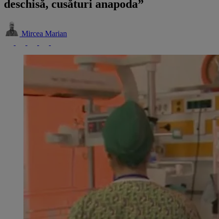
deschisă, cusături anapoda”
Mircea Marian