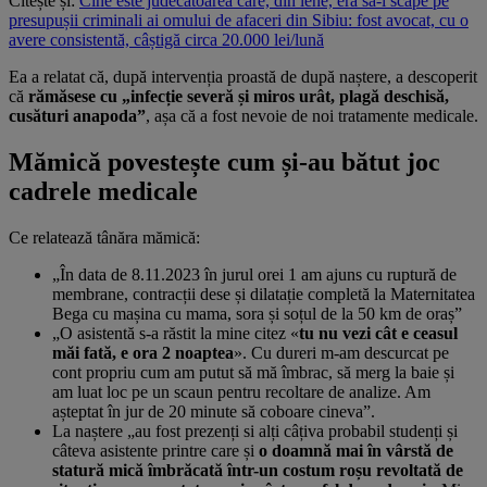
Citește și:
Cine este judecătoarea care, din lene, era să-i scape pe
presupușii criminali ai omului de afaceri din Sibiu: fost avocat, cu o
avere consistentă, câștigă circa 20.000 lei/lună
Ea a relatat că, după intervenția proastă de după naștere, a descoperit
că
rămăsese cu „infecție severă și miros urât, plagă deschisă,
cusături anapoda”
, așa că a fost nevoie de noi tratamente medicale.
Mămică povestește cum și-au bătut joc
cadrele medicale
Ce relatează tânăra mămică:
„În data de 8.11.2023 în jurul orei 1 am ajuns cu ruptură de
membrane, contracții dese și dilatație completă la Maternitatea
Bega cu mașina cu mama, sora și soțul de la 50 km de oraș”
„O asistentă s-a răstit la mine citez «
tu nu vezi cât e ceasul
măi fată, e ora 2 noaptea
». Cu dureri m-am descurcat pe
cont propriu cum am putut să mă îmbrac, să merg la baie și
am luat loc pe un scaun pentru recoltare de analize. Am
așteptat în jur de 20 minute să coboare cineva”.
La naștere „au fost prezenți si alți câțiva probabil studenți și
câteva asistente printre care și
o doamnă mai în vârstă de
statură mică îmbrăcată într-un costum roșu revoltată de