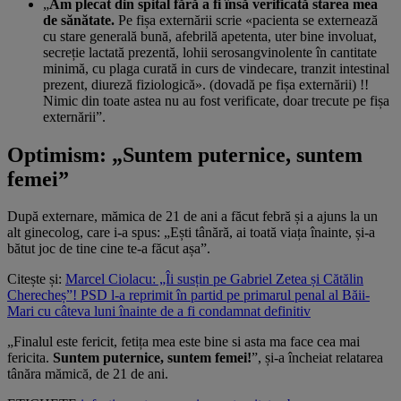
„
Am plecat din spital fără a fi însă verificată starea mea
de sănătate.
Pe fișa externării scrie «pacienta se externează
cu stare generală bună, afebrilă apetenta, uter bine involuat,
secreție lactată prezentă, lohii serosangvinolente în cantitate
minimă, cu plaga curată in curs de vindecare, tranzit intestinal
prezent, diureză fiziologică». (dovadă pe fișa externării) !!
Nimic din toate astea nu au fost verificate, doar trecute pe fișa
externării”.
Optimism: „Suntem puternice, suntem
femei”
După externare, mămica de 21 de ani a făcut febră și a ajuns la un
alt ginecolog, care i-a spus: „Ești tânără, ai toată viața înainte, și-a
bătut joc de tine cine te-a făcut așa”.
Citește și:
Marcel Ciolacu: „Îi susțin pe Gabriel Zetea și Cătălin
Cherecheș”! PSD l-a reprimit în partid pe primarul penal al Băii-
Mari cu câteva luni înainte de a fi condamnat definitiv
„Finalul este fericit, fetița mea este bine si asta ma face cea mai
fericita.
Suntem puternice, suntem femei!
”, și-a încheiat relatarea
tânăra mămică, de 21 de ani.