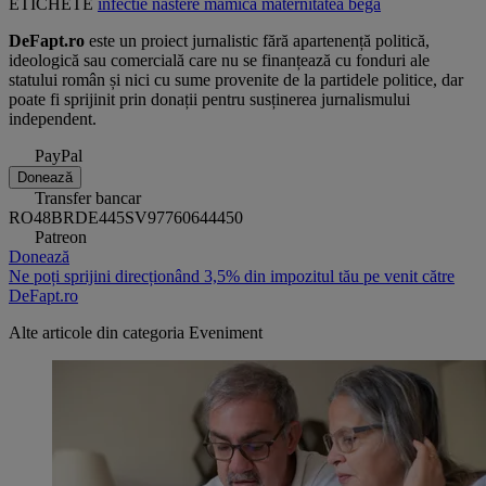
ETICHETE
infectie
nastere
mamica
maternitatea bega
DeFapt.ro
este un proiect jurnalistic fără apartenență politică,
ideologică sau comercială care nu se finanțează cu fonduri ale
statului român și nici cu sume provenite de la partidele politice, dar
poate fi sprijinit prin donații pentru susținerea jurnalismului
independent.
PayPal
Donează
Transfer bancar
RO48BRDE445SV97760644450
Patreon
Donează
Ne poți sprijini direcționând 3,5% din impozitul tău pe venit către
DeFapt.ro
Alte articole din categoria
Eveniment