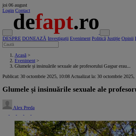
joi
06 august
Login
Contact
DESPRE
DONEAZĂ
Investigații
Eveniment
Politică
Justiție
Opinii
Acasă
>
Eveniment
>
Glumele și insinuările sexuale ale profesorului Gașpar erau...
Publicat: 30 octombrie 2025, 10:08
Actualizat la: 30 octombrie 2025,
Glumele și insinuările sexuale ale profesor
Alex Preda