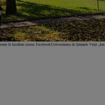
etate în facultate (sursa: Facebook/Universitatea de Ştiinţele Vieții „Ion