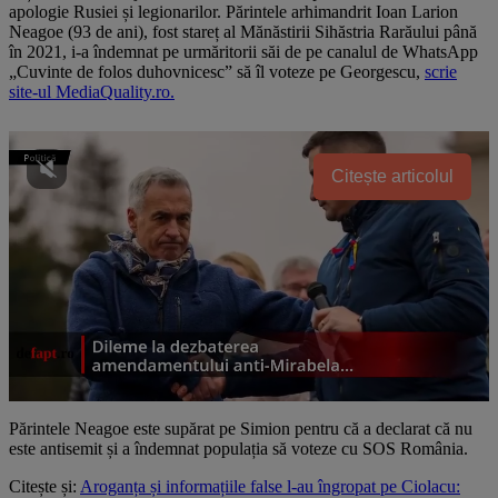
apologie Rusiei și legionarilor. Părintele arhimandrit Ioan Larion
Neagoe (93 de ani), fost stareț al Mănăstirii Sihăstria Rarăului până
în 2021, i-a îndemnat pe urmăritorii săi de pe canalul de WhatsApp
„Cuvinte de folos duhovnicesc” să îl voteze pe Georgescu,
scrie
site-ul MediaQuality.ro.
Citește articolul
Părintele Neagoe este supărat pe Simion pentru că a declarat că nu
este antisemit și a îndemnat populația să voteze cu SOS România.
Citește și:
Aroganța și informațiile false l-au îngropat pe Ciolacu: