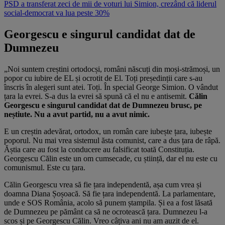
PSD a transferat zeci de mii de voturi lui Simion, crezând că liderul
social-democrat va lua peste 30%
Georgescu e singurul candidat dat de
Dumnezeu
„Noi suntem creștini ortodocși, români născuți din moși-strămoși, un
popor cu iubire de EL și ocrotit de El. Toți președinții care s-au
înscris în alegeri sunt atei. Toți. În special George Simion. O vândut
țara la evrei. S-a dus la evrei să spună că el nu e antisemit.
Călin
Georgescu e singurul candidat dat de Dumnezeu brusc, pe
neștiute. Nu a avut partid, nu a avut nimic.
E un creștin adevărat, ortodox, un român care iubește țara, iubește
poporul. Nu mai vrea sistemul ăsta comunist, care a dus țara de râpă.
Ăștia care au fost la conducere au falsificat toată Constituția.
Georgescu Călin este un om cumsecade, cu știință, dar el nu este cu
comunismul. Este cu țara.
Călin Georgescu vrea să fie țara independentă, așa cum vrea și
doamna Diana Șoșoacă. Să fie țara independentă. La parlamentare,
unde e SOS România, acolo să punem ștampila. Și ea a fost lăsată
de Dumnezeu pe pământ ca să ne ocrotească țara. Dumnezeu l-a
scos și pe Georgescu Călin. Vreo câțiva ani nu am auzit de el.