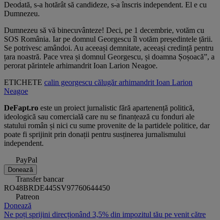
Deodată, s-a hotărât să candideze, s-a înscris independent. El e cu
Dumnezeu.
Dumnezeu să vă binecuvânteze! Deci, pe 1 decembrie, votăm cu
SOS România. Iar pe domnul Georgescu îl votăm președintele țării.
Se potrivesc amândoi. Au aceeași demnitate, aceeași credință pentru
țara noastră. Pace vrea și domnul Georgescu, și doamna Șoșoacă”, a
perorat părintele arhimandrit Ioan Larion Neagoe.
ETICHETE
calin georgescu
călugăr
arhimandrit Ioan Larion
Neagoe
DeFapt.ro
este un proiect jurnalistic fără apartenență politică,
ideologică sau comercială care nu se finanțează cu fonduri ale
statului român și nici cu sume provenite de la partidele politice, dar
poate fi sprijinit prin donații pentru susținerea jurnalismului
independent.
PayPal
Donează
Transfer bancar
RO48BRDE445SV97760644450
Patreon
Donează
Ne poți sprijini direcționând 3,5% din impozitul tău pe venit către