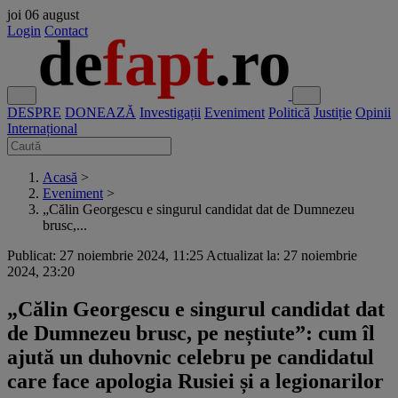
joi
06 august
Login
Contact
DESPRE
DONEAZĂ
Investigații
Eveniment
Politică
Justiție
Opinii
Internațional
Acasă
>
Eveniment
>
„Călin Georgescu e singurul candidat dat de Dumnezeu
brusc,...
Publicat: 27 noiembrie 2024, 11:25
Actualizat la: 27 noiembrie
2024, 23:20
„Călin Georgescu e singurul candidat dat
de Dumnezeu brusc, pe neștiute”: cum îl
ajută un duhovnic celebru pe candidatul
care face apologia Rusiei și a legionarilor