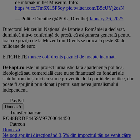
de inbraak in het Museum. Info:
https://t.co/Tm6X15P5oy
pic.twitter.com/B5cUYj2osN
— Politie Drenthe (@POL_Drenthe)
January 26, 2025
Directorul Muzeului Naţional de Istorie a României a declarat,
duminică într-o conferinţă de presă, că asigurarea generală pentru
toată expoziţia de la Muzeul din Drents se ridică la peste 30 de
milioane de euro.
ETICHETE
muzee
coif
drents
paznici de noapte
inarmati
DeFapt.ro
este un proiect jurnalistic fără apartenență politică,
ideologică sau comercială care nu se finanțează cu fonduri ale
statului român și nici cu sume provenite de la partidele politice, dar
poate fi sprijinit prin donații pentru susținerea jurnalismului
independent.
PayPal
Donează
Transfer bancar
RO48BRDE445SV97760644450
Patreon
Donează
Ne poți sprijini direcționând 3,5% din impozitul tău pe venit către