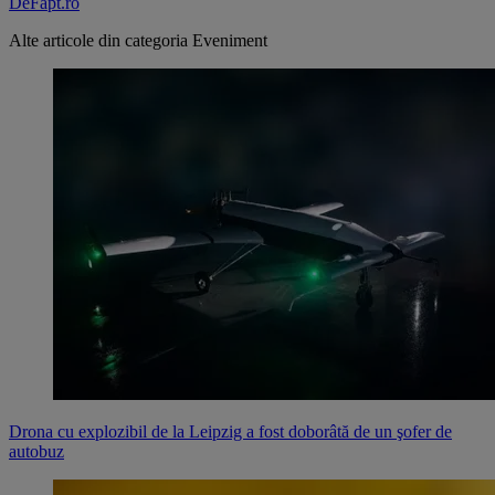
DeFapt.ro
Alte articole din categoria
Eveniment
Drona cu explozibil de la Leipzig a fost doborâtă de un şofer de
autobuz