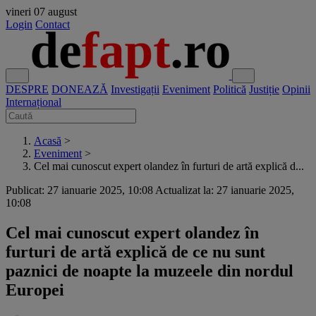
vineri
07 august
Login
Contact
DESPRE
DONEAZĂ
Investigații
Eveniment
Politică
Justiție
Opinii
Internațional
Acasă
>
Eveniment
>
Cel mai cunoscut expert olandez în furturi de artă explică d...
Publicat: 27 ianuarie 2025, 10:08
Actualizat la: 27 ianuarie 2025,
10:08
Cel mai cunoscut expert olandez în
furturi de artă explică de ce nu sunt
paznici de noapte la muzeele din nordul
Europei