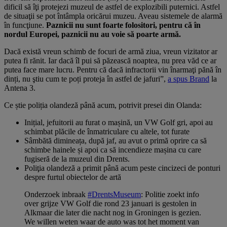
dificil să îţi protejezi muzeul de astfel de explozibili puternici. Astfel
de situaţii se pot întâmpla oricărui muzeu. Aveau sistemele de alarmă
în funcţiune.
Paznicii nu sunt foarte folositori, pentru că în
nordul Europei, paznicii nu au voie să poarte armă.
Dacă există vreun schimb de focuri de armă ziua, vreun vizitator ar
putea fi rănit. Iar dacă îl pui să păzească noaptea, nu prea văd ce ar
putea face mare lucru. Pentru că dacă infractorii vin înarmaţi pănă în
dinți, nu ştiu cum te poți proteja în astfel de jafuri”,
a spus Brand
la
Antena 3.
Ce știe poliția olandeză până acum, potrivit presei din Olanda:
Inițial, jefuitorii au furat o mașină, un VW Golf gri, apoi au
schimbat plăcile de înmatriculare cu altele, tot furate
Sâmbătă dimineața, după jaf, au avut o primă oprire ca să
schimbe hainele și apoi ca să incendieze mașina cu care
fugiseră de la muzeul din Drents.
Poliţia olandeză a primit până acum peste cincizeci de ponturi
despre furtul obiectelor de artă
Onderzoek inbraak
#DrentsMuseum
: Politie zoekt info
over grijze VW Golf die rond 23 januari is gestolen in
Alkmaar die later die nacht nog in Groningen is gezien.
We willen weten waar de auto was tot het moment van