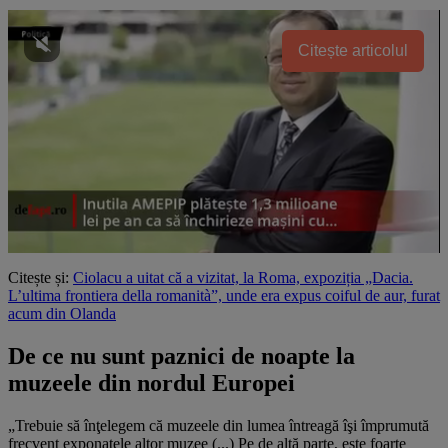
Citește articolul
Citește și:
Ciolacu a uitat că a vizitat, la Roma, expoziția „Dacia.
L’ultima frontiera della romanità”, unde era expus coiful de aur, furat
acum din Olanda
De ce nu sunt paznici de noapte la
muzeele din nordul Europei
„Trebuie să înţelegem că muzeele din lumea întreagă îşi împrumută
frecvent exponatele altor muzee (...) Pe de altă parte, este foarte