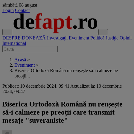
sâmbătă
08 august
Login
Contact
DESPRE
DONEAZĂ
Investigații
Eveniment
Politică
Justiție
Opinii
Internațional
Acasă
>
Eveniment
>
Biserica Ortodoxă Română nu reușește să-i calmeze pe
preoții...
Publicat: 10 decembrie 2024, 09:41
Actualizat la: 10 decembrie
2024, 09:47
Biserica Ortodoxă Română nu reușește
să-i calmeze pe preoții care transmit
mesaje "suveraniste"