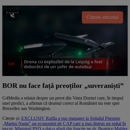
Citește articolul
BOR nu face față preoților „suveraniști”
G4Media a relatat despre un preot din Vatra Dornei care, în timpul
unei predici, a afirmat că drumul corect al României nu este spre
Bruxelles sau Washington.
Citește și:
EXCLUSIV Rafila a pus manager la Spitalul Pneumo
„Marius Nasta” un economist de CAP care a mai distrus un spital în
trecut. Ministrul PSD a dat-o afară din funcție pe dr. Beatrice Mahler