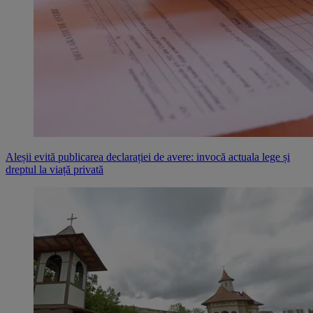
Aleșii evită publicarea declarației de avere: invocă actuala lege și
dreptul la viață privată