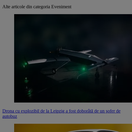
Alte articole din categoria
Eveniment
Drona cu explozibil de la Leipzig a fost doborâtă de un şofer de
autobuz