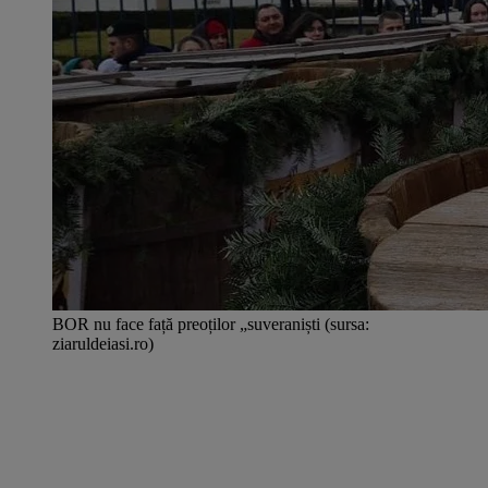
BOR nu face față preoților „suveraniști (sursa:
ziaruldeiasi.ro)