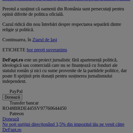
Preotul a susținut că oamenii din România sunt persecutați pentru
opinii diferite de politica oficială.
Cazul ridică din nou întrebări despre respectarea separării dintre
religie și politică.
Continuarea, în
Ziarul de Iași
ETICHETE
bor
preoți
suveranims
DeFapt.ro
este un proiect jurnalistic fără apartenență politică,
ideologică sau comercială care nu se finanțează cu fonduri ale
statului român și nici cu sume provenite de la partidele politice, dar
poate fi sprijinit prin donații pentru susținerea jurnalismului
independent.
PayPal
Donează
Transfer bancar
RO48BRDE445SV97760644450
Patreon
Donează
Ne poți sprijini direcționând 3,5% din impozitul tău pe venit către
DeFapt.ro