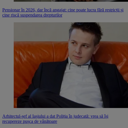
Pensionar în 2026, dar încă angajat: cine poate lucra fără restricții și
cine riscă suspendarea drepturilor
Arhitectul-șef al Iașiului a dat Poliția în judecată: vrea să își
recupereze pușca de vânătoare