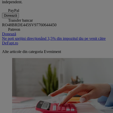
independent.
PayPal
Donează
Transfer bancar
RO48BRDE445SV97760644450
Patreon
Donează
Ne poți sprijini direcționând 3,5% din impozitul tău pe venit către
DeFapt.ro
Alte articole din categoria
Eveniment