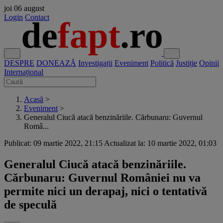
joi
06 august
Login
Contact
DESPRE
DONEAZĂ
Investigații
Eveniment
Politică
Justiție
Opinii
Internațional
Acasă
>
Eveniment
>
Generalul Ciucă atacă benzinăriile. Cărbunaru: Guvernul
Româ...
Publicat: 09 martie 2022, 21:15
Actualizat la: 10 martie 2022, 01:03
Generalul Ciucă atacă benzinăriile.
Cărbunaru: Guvernul României nu va
permite nici un derapaj, nici o tentativă
de speculă