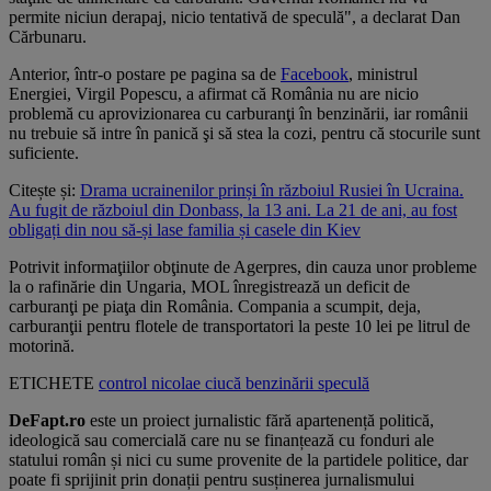
permite niciun derapaj, nicio tentativă de speculă", a declarat Dan
Cărbunaru.
Anterior, într-o postare pe pagina sa de
Facebook
, ministrul
Energiei, Virgil Popescu, a afirmat că România nu are nicio
problemă cu aprovizionarea cu carburanţi în benzinării, iar românii
nu trebuie să intre în panică şi să stea la cozi, pentru că stocurile sunt
suficiente.
Citește și:
Drama ucrainenilor prinși în războiul Rusiei în Ucraina.
Au fugit de războiul din Donbass, la 13 ani. La 21 de ani, au fost
obligați din nou să-și lase familia și casele din Kiev
Potrivit informaţiilor obţinute de Agerpres, din cauza unor probleme
la o rafinărie din Ungaria, MOL înregistrează un deficit de
carburanţi pe piaţa din România. Compania a scumpit, deja,
carburanţii pentru flotele de transportatori la peste 10 lei pe litrul de
motorină.
ETICHETE
control
nicolae ciucă
benzinării
speculă
DeFapt.ro
este un proiect jurnalistic fără apartenență politică,
ideologică sau comercială care nu se finanțează cu fonduri ale
statului român și nici cu sume provenite de la partidele politice, dar
poate fi sprijinit prin donații pentru susținerea jurnalismului