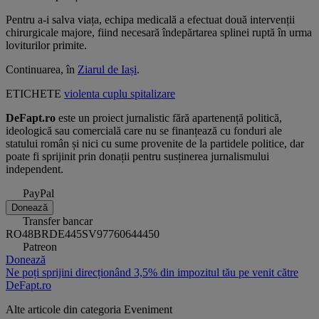
Pentru a-i salva viața, echipa medicală a efectuat două intervenții
chirurgicale majore, fiind necesară îndepărtarea splinei ruptă în urma
loviturilor primite.
Continuarea, în
Ziarul de Iași
.
ETICHETE
violenta
cuplu
spitalizare
DeFapt.ro
este un proiect jurnalistic fără apartenență politică,
ideologică sau comercială care nu se finanțează cu fonduri ale
statului român și nici cu sume provenite de la partidele politice, dar
poate fi sprijinit prin donații pentru susținerea jurnalismului
independent.
PayPal
Donează
Transfer bancar
RO48BRDE445SV97760644450
Patreon
Donează
Ne poți sprijini direcționând 3,5% din impozitul tău pe venit către
DeFapt.ro
Alte articole din categoria
Eveniment