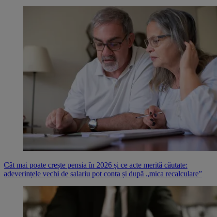
Cât mai poate crește pensia în 2026 și ce acte merită căutate:
adeverințele vechi de salariu pot conta și după „mica recalculare”