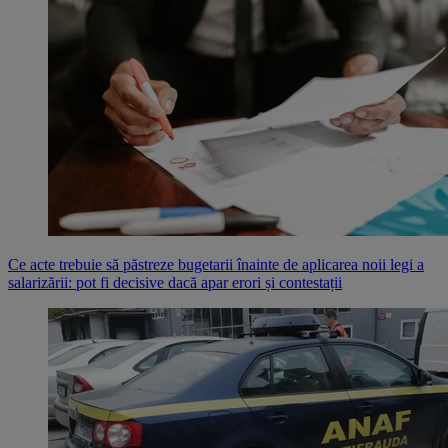
Ce acte trebuie să păstreze bugetarii înainte de aplicarea noii legi a
salarizării: pot fi decisive dacă apar erori și contestații