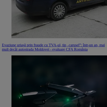
Evaziune uriașă prin fraude cu TVA-ul, tip „carusel”: într-un an, mai
mult decât autostrada Moldovei - evaluare CFA România