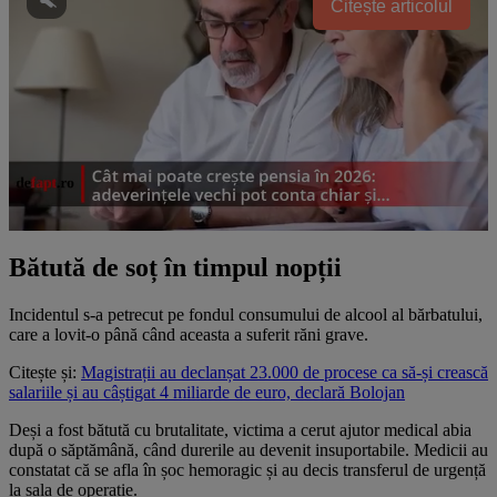
Citește articolul
Bătută de soț în timpul nopții
Incidentul s-a petrecut pe fondul consumului de alcool al bărbatului,
care a lovit-o până când aceasta a suferit răni grave.
Citește și:
Magistrații au declanșat 23.000 de procese ca să-și crească
salariile și au câștigat 4 miliarde de euro, declară Bolojan
Deși a fost bătută cu brutalitate, victima a cerut ajutor medical abia
după o săptămână, când durerile au devenit insuportabile. Medicii au
constatat că se afla în șoc hemoragic și au decis transferul de urgență
la sala de operație.