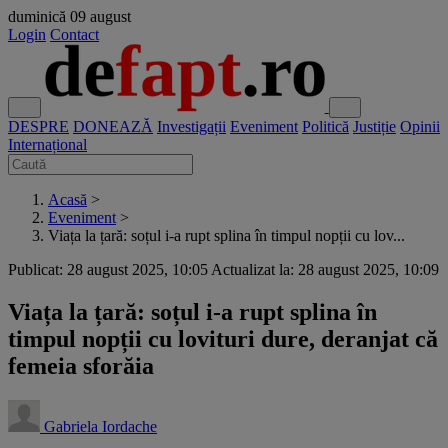
duminică
09 august
Login
Contact
DESPRE
DONEAZĂ
Investigații
Eveniment
Politică
Justiție
Opinii
Internațional
Acasă
>
Eveniment
>
Viața la țară: soțul i-a rupt splina în timpul nopții cu lov...
Publicat: 28 august 2025, 10:05
Actualizat la: 28 august 2025, 10:09
Viața la țară: soțul i-a rupt splina în
timpul nopții cu lovituri dure, deranjat că
femeia sforăia
Gabriela Iordache