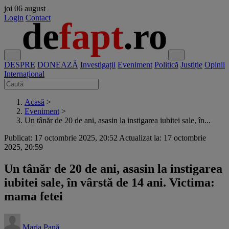
joi
06 august
Login
Contact
DESPRE
DONEAZĂ
Investigații
Eveniment
Politică
Justiție
Opinii
Internațional
Acasă
>
Eveniment
>
Un tânăr de 20 de ani, asasin la instigarea iubitei sale, în...
Publicat: 17 octombrie 2025, 20:52
Actualizat la: 17 octombrie
2025, 20:59
Un tânăr de 20 de ani, asasin la instigarea
iubitei sale, în vârstă de 14 ani. Victima:
mama fetei
Maria Pană