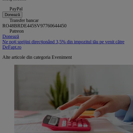
PayPal
Donează
Transfer bancar
RO48BRDE445SV97760644450
Patreon
Donează
Ne poți sprijini direcționând 3,5% din impozitul tău pe venit către
DeFapt.ro
Alte articole din categoria
Eveniment