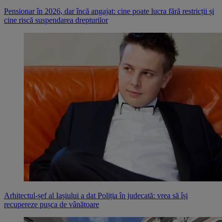
Pensionar în 2026, dar încă angajat: cine poate lucra fără restricții și
cine riscă suspendarea drepturilor
Arhitectul-șef al Iașiului a dat Poliția în judecată: vrea să își
recupereze pușca de vânătoare