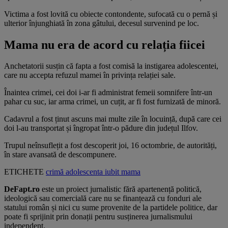
Victima a fost lovită cu obiecte contondente, sufocată cu o pernă și
ulterior înjunghiată în zona gâtului, decesul survenind pe loc.
Mama nu era de acord cu relația fiicei
Anchetatorii susțin că fapta a fost comisă la instigarea adolescentei,
care nu accepta refuzul mamei în privința relației sale.
Înaintea crimei, cei doi i-ar fi administrat femeii somnifere într-un
pahar cu suc, iar arma crimei, un cuțit, ar fi fost furnizată de minoră.
Cadavrul a fost ținut ascuns mai multe zile în locuință, după care cei
doi l-au transportat și îngropat într-o pădure din județul Ilfov.
Trupul neînsuflețit a fost descoperit joi, 16 octombrie, de autorități,
în stare avansată de descompunere.
ETICHETE
crimă
adolescenta
iubit
mama
DeFapt.ro
este un proiect jurnalistic fără apartenență politică,
ideologică sau comercială care nu se finanțează cu fonduri ale
statului român și nici cu sume provenite de la partidele politice, dar
poate fi sprijinit prin donații pentru susținerea jurnalismului
independent.