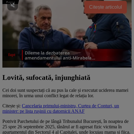
Citește articolul
Lovită, sufocată, înjunghiată
Cei doi sunt suspectați că au pus la cale și executat uciderea mamei
minorei, în urma unui conflict legat de relația lor.
Citește și:
Cancelaria primului-ministru, Curtea de Conturi, un
minister: pe lista rușinii cu datornicii ANAF
Potrivit Parchetului de pe lângă Tribunalul București, în noaptea de
25 spre 26 septembrie 2025, tânărul ar fi agresat fizic victima în
apartamentul din Sectorul 4 al Capitalei, unde locuiau mama și fiica.