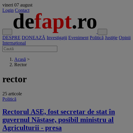
vineri
07 august
Login
Contact
DESPRE
DONEAZĂ
Investigații
Eveniment
Politică
Justiție
Opinii
Internațional
Acasă
>
Rector
rector
25 articole
Politică
Rectorul ASE, fost secretar de stat în
guvernul Năstase, posibil ministru al
Agriculturii - presa