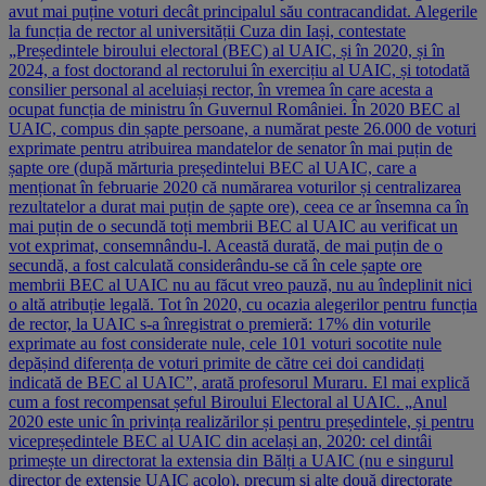
avut mai puține voturi decât principalul său contracandidat. Alegerile
la funcția de rector al universității Cuza din Iași, contestate
„Președintele biroului electoral (BEC) al UAIC, și în 2020, și în
2024, a fost doctorand al rectorului în exercițiu al UAIC, și totodată
consilier personal al aceluiași rector, în vremea în care acesta a
ocupat funcția de ministru în Guvernul României. În 2020 BEC al
UAIC, compus din șapte persoane, a numărat peste 26.000 de voturi
exprimate pentru atribuirea mandatelor de senator în mai puțin de
șapte ore (după mărturia președintelui BEC al UAIC, care a
menționat în februarie 2020 că numărarea voturilor și centralizarea
rezultatelor a durat mai puțin de șapte ore), ceea ce ar însemna ca în
mai puțin de o secundă toți membrii BEC al UAIC au verificat un
vot exprimat, consemnându-l. Această durată, de mai puțin de o
secundă, a fost calculată considerându-se că în cele șapte ore
membrii BEC al UAIC nu au făcut vreo pauză, nu au îndeplinit nici
o altă atribuție legală. Tot în 2020, cu ocazia alegerilor pentru funcția
de rector, la UAIC s-a înregistrat o premieră: 17% din voturile
exprimate au fost considerate nule, cele 101 voturi socotite nule
depășind diferența de voturi primite de către cei doi candidați
indicată de BEC al UAIC”, arată profesorul Muraru. El mai explică
cum a fost recompensat șeful Biroului Electoral al UAIC. „Anul
2020 este unic în privința realizărilor și pentru președintele, și pentru
vicepreședintele BEC al UAIC din același an, 2020: cel dintâi
primește un directorat la extensia din Bălți a UAIC (nu e singurul
director de extensie UAIC acolo), precum și alte două directorate