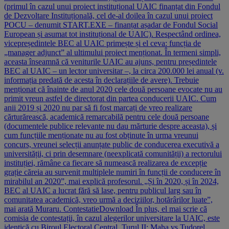
(primul în cazul unui proiect instituțional UAIC finanțat din Fondul
de Dezvoltare Instituțională, cel de-al doilea în cazul unui proiect
POCU – denumit START.EXE – finanțat așadar de Fondul Social
European și asumat tot instituțional de UAIC). Respectând ordinea,
vicepreședintele BEC al UAIC primește și el ceva: funcția de
„manager adjunct” al ultimului proiect menționat. În termeni simpli,
aceasta înseamnă că veniturile UAIC au ajuns, pentru președintele
BEC al UAIC – un lector universitar –, la circa 200.000 lei anual (v.
informația predată de acesta în declarațiile de avere). Trebuie
menționat că înainte de anul 2020 cele două persoane evocate nu au
primit vreun astfel de directorat din partea conducerii UAIC. Cum
anii 2019 și 2020 nu par să fi fost marcați de vreo realizare
cărturărească, academică remarcabilă pentru cele două persoane
(documentele publice relevante nu dau mărturie despre aceasta), și
cum funcțiile menționate nu au fost obținute în urma vreunui
concurs, vreunei selecții anunțate public de conducerea executivă a
universității, ci prin desemnare (neexplicată comunității) a rectorului
instituției, rămâne ca fiecare să numească realizarea de excepție
grație căreia au survenit multiplele numiri în funcții de conducere în
mirabilul an 2020”, mai explică profesorul. „Și în 2020, și în 2024,
BEC al UAIC a lucrat fără să lase, pentru publicul larg sau în
comunitatea academică, vreo urmă a deciziilor, hotărârilor luate”,
mai arată Muraru. ContestatieDownload În plus, el mai scrie că
comisia de contestații, în cazul alegerilor universitare la UAIC, este
identică cu Biroul Electoral Central. Turul II: Maha vs Tudorel