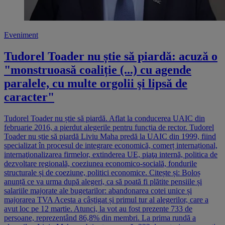
Eveniment
Tudorel Toader nu știe să piardă: acuză o
"monstruoasă coaliție (...) cu agende
paralele, cu multe orgolii şi lipsă de
caracter"
Tudorel Toader nu știe să piardă. Aflat la conducerea UAIC din
februarie 2016, a pierdut alegerile pentru funcția de rector. Tudorel
Toader nu știe să piardă Liviu Maha predă la UAIC din 1999, fiind
specializat în procesul de integrare economică, comerț internațional,
internaţionalizarea firmelor, extinderea UE, piaţa internă, politica de
dezvoltare regională, coeziunea economico-socială, fondurile
structurale și de coeziune, politici economice. Citește și: Boloș
anunță ce va urma după alegeri, ca să poată fi plătite pensiile și
salariile majorate ale bugetarilor: abandonarea cotei unice și
majorarea TVA Acesta a câștigat și primul tur al alegerilor, care a
avut loc pe 12 martie. Atunci, la vot au fost prezente 733 de
persoane, reprezentând 86,8% din membri. La prima rundă a