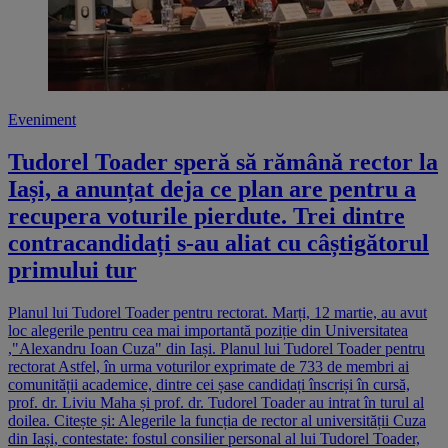
Eveniment
Tudorel Toader speră să rămână rector la
Iași, a anunțat deja ce plan are pentru a
recupera voturile pierdute. Trei dintre
contracandidați s-au aliat cu câștigătorul
primului tur
Planul lui Tudorel Toader pentru rectorat. Marți, 12 martie, au avut
loc alegerile pentru cea mai importantă poziție din Universitatea
,"Alexandru Ioan Cuza" din Iași. Planul lui Tudorel Toader pentru
rectorat Astfel, în urma voturilor exprimate de 733 de membri ai
comunității academice, dintre cei șase candidați înscriși în cursă,
prof. dr. Liviu Maha și prof. dr. Tudorel Toader au intrat în turul al
doilea. Citește și: Alegerile la funcția de rector al universității Cuza
din Iași, contestate: fostul consilier personal al lui Tudorel Toader,