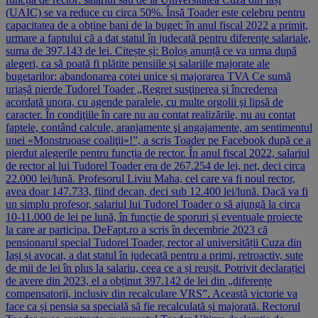
(UAIC) se va reduce cu circa 50%. Însă Toader este celebru pentru
capacitatea de a obține bani de la buget: în anul fiscal 2022 a primit,
urmare a faptului că a dat statul în judecată pentru diferențe salariale,
suma de 397.143 de lei. Citește și: Boloș anunță ce va urma după
alegeri, ca să poată fi plătite pensiile și salariile majorate ale
bugetarilor: abandonarea cotei unice și majorarea TVA Ce sumă
uriașă pierde Tudorel Toader „Regret susţinerea şi încrederea
acordată unora, cu agende paralele, cu multe orgolii şi lipsă de
caracter. În condiţiile în care nu au contat realizările, nu au contat
faptele, contând calcule, aranjamente şi angajamente, am sentimentul
unei «Monstruoase coaliţii»!”, a scris Toader pe Facebook după ce a
pierdut alegerile pentru funcția de rector. În anul fiscal 2022, salariul
de rector al lui Tudorel Toader era de 267.254 de lei, net, deci circa
22.000 lei/lună. Profesorul Liviu Maha, cel care va fi noul rector,
avea doar 147.733, fiind decan, deci sub 12.400 lei/lună. Dacă va fi
un simplu profesor, salariul lui Tudorel Toader o să ajungă la circa
10-11.000 de lei pe lună, în funcție de sporuri și eventuale proiecte
la care ar participa. DeFapt.ro a scris în decembrie 2023 că
pensionarul special Tudorel Toader, rector al universității Cuza din
Iași și avocat, a dat statul în judecată pentru a primi, retroactiv, sute
de mii de lei în plus la salariu, ceea ce a și reușit. Potrivit declarației
de avere din 2023, el a obținut 397.142 de lei din „diferențe
compensatorii, inclusiv din recalculare VRS”. Această victorie va
face ca și pensia sa specială să fie recalculată și majorată. Rectorul