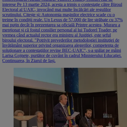
interese Pe 13 martie 2024, acesta a trimis o contestaţie către Biroul
Electoral al UAIC, invocând mai multe încălcări ale regulilor
scrutinului. Citește și: Autonomia mașinilor electrice scade cu o
treime în condiții reale. Un Lexus de 57.000 de lire străbate cu 37%
mai puțin decât în prezentarea sa oficială Printre acestea, Muraru a
menționat și că fostul consilier personal al lui Tudorel Toader, pe
vremea când actualul rector era ministru al Justiţiei, este şeful
biroului electoral. "Potrivit prevederilor metodologiei instituţiei de
învăţământ superior privind organizarea alegerilor, competenţa de
soluţionare a contestaţiilor revine BEC-UAIC", s-a spălat pe mâini
Larisa Gojnete, purtător de cuvânt în cadrul Ministerului Educaţiei.
Continuarea, în Ziarul de Iași.