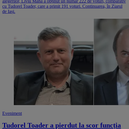
alegerilor, Liviu Maha a obținut un număr 222 de voturi, comparativ
cu Tudorel Toader, care a primit 191 voturi. Continuarea, în Ziarul
de Iași.
Eveniment
Tudorel Toader a pierdut la scor funcția