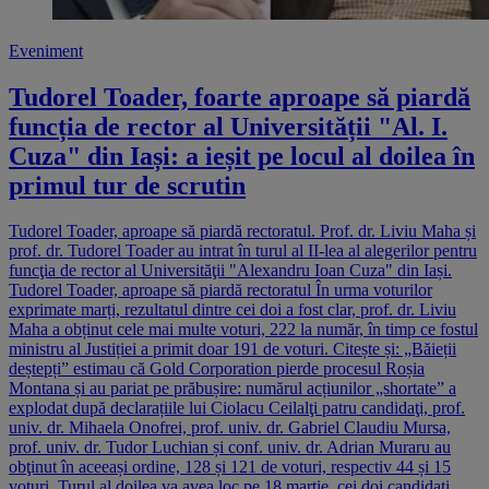
Eveniment
Tudorel Toader, foarte aproape să piardă
funcția de rector al Universității "Al. I.
Cuza" din Iași: a ieșit pe locul al doilea în
primul tur de scrutin
Tudorel Toader, aproape să piardă rectoratul. Prof. dr. Liviu Maha și
prof. dr. Tudorel Toader au intrat în turul al II-lea al alegerilor pentru
funcţia de rector al Universităţii "Alexandru Ioan Cuza" din Iași.
Tudorel Toader, aproape să piardă rectoratul În urma voturilor
exprimate marți, rezultatul dintre cei doi a fost clar, prof. dr. Liviu
Maha a obținut cele mai multe voturi, 222 la număr, în timp ce fostul
ministru al Justiției a primit doar 191 de voturi. Citește și: „Băieții
deștepți” estimau că Gold Corporation pierde procesul Roșia
Montana și au pariat pe prăbușire: numărul acțiunilor „shortate” a
explodat după declarațiile lui Ciolacu Ceilalţi patru candidaţi, prof.
univ. dr. Mihaela Onofrei, prof. univ. dr. Gabriel Claudiu Mursa,
prof. univ. dr. Tudor Luchian și conf. univ. dr. Adrian Muraru au
obţinut în aceeași ordine, 128 și 121 de voturi, respectiv 44 și 15
voturi. Turul al doilea va avea loc pe 18 martie, cei doi candidaţi