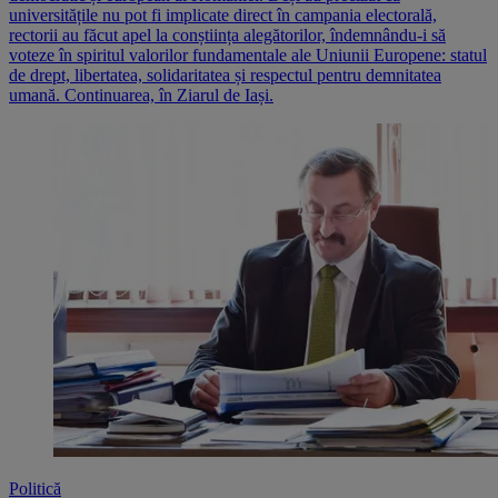
universitățile nu pot fi implicate direct în campania electorală,
rectorii au făcut apel la conștiința alegătorilor, îndemnându-i să
voteze în spiritul valorilor fundamentale ale Uniunii Europene: statul
de drept, libertatea, solidaritatea și respectul pentru demnitatea
umană. Continuarea, în Ziarul de Iași.
Politică