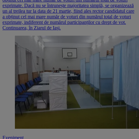
exprimate. Dacă nu se întrunește majoritatea simplă, se organizează
un al treilea tur la data de 21 martie, fiind ales rector candidatul care
a obținut cel mai mare număr de voturi din numărul total de voturi
exprimate, indiferent de numărul participanților cu drept de vot.
Continuarea, în Ziarul de Iași.
Eveniment