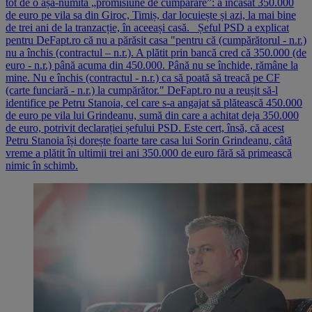
tot de o așa-numită „promisiune de cumpărare”: a încasat 350.000
de euro pe vila sa din Giroc, Timiș, dar locuiește și azi, la mai bine
de trei ani de la tranzacție, în aceeași casă. Șeful PSD a explicat
pentru DeFapt.ro că nu a părăsit casa "pentru că (cumpărătorul - n.r.)
nu a închis (contractul – n.r.). A plătit prin bancă cred că 350.000 (de
euro - n.r.) până acuma din 450.000. Până nu se închide, rămâne la
mine. Nu e închis (contractul - n.r.) ca să poată să treacă pe CF
(carte funciară - n.r.) la cumpărător." DeFapt.ro nu a reușit să-l
identifice pe Petru Stanoia, cel care s-a angajat să plătească 450.000
de euro pe vila lui Grindeanu, sumă din care a achitat deja 350.000
de euro, potrivit declarației șefului PSD. Este cert, însă, că acest
Petru Stanoia își dorește foarte tare casa lui Sorin Grindeanu, câtă
vreme a plătit în ultimii trei ani 350.000 de euro fără să primească
nimic în schimb.