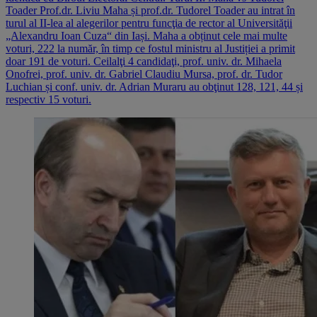
Toader Prof.dr. Liviu Maha și prof.dr. Tudorel Toader au intrat în
turul al II-lea al alegerilor pentru funcţia de rector al Universităţii
„Alexandru Ioan Cuza“ din Iași. Maha a obținut cele mai multe
voturi, 222 la număr, în timp ce fostul ministru al Justiției a primit
doar 191 de voturi. Ceilalţi 4 candidaţi, prof. univ. dr. Mihaela
Onofrei, prof. univ. dr. Gabriel Claudiu Mursa, prof. dr. Tudor
Luchian și conf. univ. dr. Adrian Muraru au obţinut 128, 121, 44 și
respectiv 15 voturi.