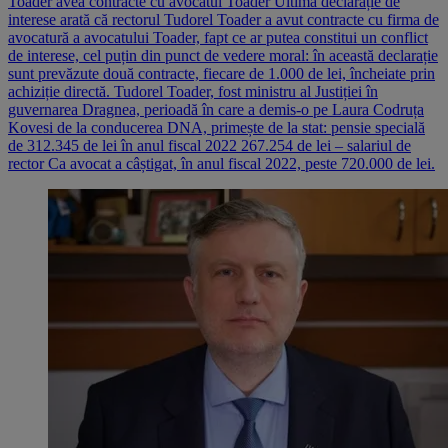
Toader avea contracte cu avocatul Toader Ultima declarație de
interese arată că rectorul Tudorel Toader a avut contracte cu firma de
avocatură a avocatului Toader, fapt ce ar putea constitui un conflict
de interese, cel puțin din punct de vedere moral: în această declarație
sunt prevăzute două contracte, fiecare de 1.000 de lei, încheiate prin
achiziție directă. Tudorel Toader, fost ministru al Justiției în
guvernarea Dragnea, perioadă în care a demis-o pe Laura Codruța
Kovesi de la conducerea DNA, primește de la stat: pensie specială
de 312.345 de lei în anul fiscal 2022 267.254 de lei – salariul de
rector Ca avocat a câștigat, în anul fiscal 2022, peste 720.000 de lei.