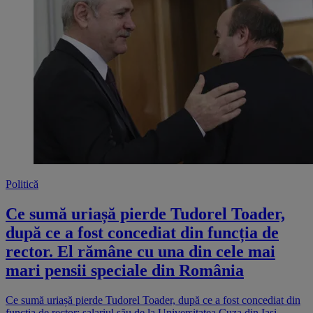
Politică
Ce sumă uriașă pierde Tudorel Toader,
după ce a fost concediat din funcția de
rector. El rămâne cu una din cele mai
mari pensii speciale din România
Ce sumă uriașă pierde Tudorel Toader, după ce a fost concediat din
funcția de rector: salariul său de la Universitatea Cuza din Iași