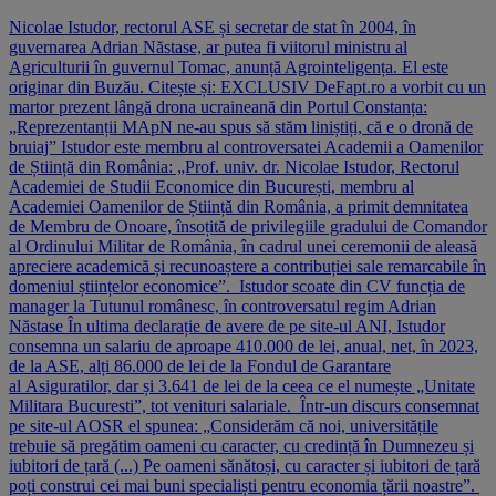
Nicolae Istudor, rectorul ASE și secretar de stat în 2004, în
guvernarea Adrian Năstase, ar putea fi viitorul ministru al
Agriculturii în guvernul Tomac, anunță Agrointeligența. El este
originar din Buzău. Citește și: EXCLUSIV DeFapt.ro a vorbit cu un
martor prezent lângă drona ucraineană din Portul Constanța:
„Reprezentanții MApN ne-au spus să stăm liniștiți, că e o dronă de
bruiaj” Istudor este membru al controversatei Academii a Oamenilor
de Știință din România: „Prof. univ. dr. Nicolae Istudor, Rectorul
Academiei de Studii Economice din București, membru al
Academiei Oamenilor de Știință din România, a primit demnitatea
de Membru de Onoare, însoțită de privilegiile gradului de Comandor
al Ordinului Militar de România, în cadrul unei ceremonii de aleasă
apreciere academică și recunoaștere a contribuției sale remarcabile în
domeniul științelor economice”. Istudor scoate din CV funcția de
manager la Tutunul românesc, în controversatul regim Adrian
Năstase În ultima declarație de avere de pe site-ul ANI, Istudor
consemna un salariu de aproape 410.000 de lei, anual, net, în 2023,
de la ASE, alți 86.000 de lei de la Fondul de Garantare
al Asiguratilor, dar și 3.641 de lei de la ceea ce el numește „Unitate
Militara Bucuresti”, tot venituri salariale. Într-un discurs consemnat
pe site-ul AOSR el spunea: „Considerăm că noi, universitățile
trebuie să pregătim oameni cu caracter, cu credință în Dumnezeu și
iubitori de țară (...) Pe oameni sănătoși, cu caracter și iubitori de țară
poți construi cei mai buni specialiști pentru economia țării noastre”.