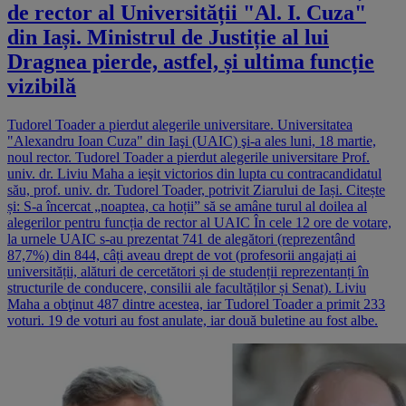
de rector al Universității "Al. I. Cuza"
din Iași. Ministrul de Justiție al lui
Dragnea pierde, astfel, și ultima funcție
vizibilă
Tudorel Toader a pierdut alegerile universitare. Universitatea
"Alexandru Ioan Cuza" din Iaşi (UAIC) şi-a ales luni, 18 martie,
noul rector. Tudorel Toader a pierdut alegerile universitare Prof.
univ. dr. Liviu Maha a ieşit victorios din lupta cu contracandidatul
său, prof. univ. dr. Tudorel Toader, potrivit Ziarului de Iași. Citește
și: S-a încercat „noaptea, ca hoții” să se amâne turul al doilea al
alegerilor pentru funcția de rector al UAIC În cele 12 ore de votare,
la urnele UAIC s-au prezentat 741 de alegători (reprezentând
87,7%) din 844, câți aveau drept de vot (profesorii angajați ai
universității, alături de cercetători și de studenții reprezentanți în
structurile de conducere, consilii ale facultăților și Senat). Liviu
Maha a obţinut 487 dintre acestea, iar Tudorel Toader a primit 233
voturi. 19 de voturi au fost anulate, iar două buletine au fost albe.