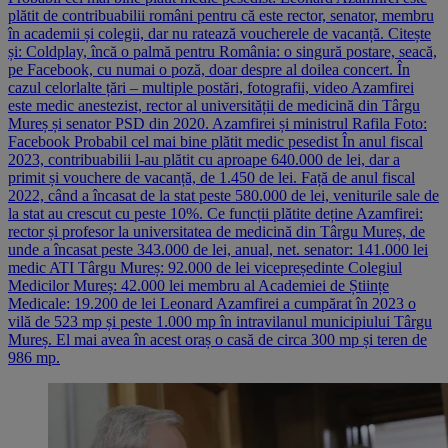
plătit de contribuabilii români pentru că este rector, senator, membru
în academii și colegii, dar nu ratează voucherele de vacanță. Citește
și: Coldplay, încă o palmă pentru România: o singură postare, seacă,
pe Facebook, cu numai o poză, doar despre al doilea concert. În
cazul celorlalte țări – multiple postări, fotografii, video Azamfirei
este medic anestezist, rector al universității de medicină din Târgu
Mureș și senator PSD din 2020. Azamfirei și ministrul Rafila Foto:
Facebook Probabil cel mai bine plătit medic pesedist În anul fiscal
2023, contribuabilii l-au plătit cu aproape 640.000 de lei, dar a
primit și vouchere de vacanță, de 1.450 de lei. Față de anul fiscal
2022, când a încasat de la stat peste 580.000 de lei, veniturile sale de
la stat au crescut cu peste 10%. Ce funcții plătite deține Azamfirei:
rector și profesor la universitatea de medicină din Târgu Mureș, de
unde a încasat peste 343.000 de lei, anual, net. senator: 141.000 lei
medic ATI Târgu Mureș: 92.000 de lei vicepreședinte Colegiul
Medicilor Mureș: 42.000 lei membru al Academiei de Științe
Medicale: 19.200 de lei Leonard Azamfirei a cumpărat în 2023 o
vilă de 523 mp și peste 1.000 mp în intravilanul municipiului Târgu
Mureș. El mai avea în acest oraș o casă de circa 300 mp și teren de
986 mp.