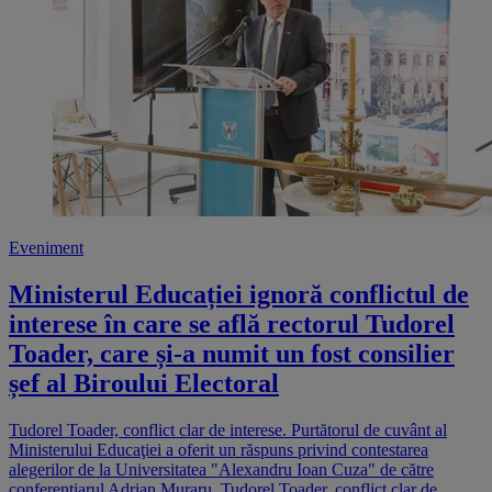
Eveniment
Ministerul Educației ignoră conflictul de
interese în care se află rectorul Tudorel
Toader, care și-a numit un fost consilier
șef al Biroului Electoral
Tudorel Toader, conflict clar de interese. Purtătorul de cuvânt al
Ministerului Educaţiei a oferit un răspuns privind contestarea
alegerilor de la Universitatea "Alexandru Ioan Cuza" de către
conferențiarul Adrian Muraru. Tudorel Toader, conflict clar de