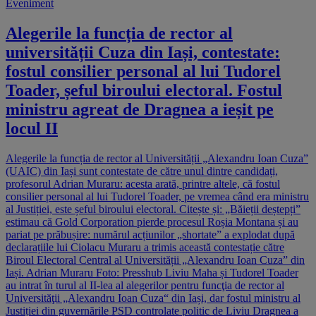
Eveniment
Alegerile la funcția de rector al
universității Cuza din Iași, contestate:
fostul consilier personal al lui Tudorel
Toader, șeful biroului electoral. Fostul
ministru agreat de Dragnea a ieșit pe
locul II
Alegerile la funcția de rector al Universității „Alexandru Ioan Cuza”
(UAIC) din Iași sunt contestate de către unul dintre candidați,
profesorul Adrian Muraru: acesta arată, printre altele, că fostul
consilier personal al lui Tudorel Toader, pe vremea când era ministru
al Justiției, este șeful biroului electoral. Citește și: „Băieții deștepți”
estimau că Gold Corporation pierde procesul Roșia Montana și au
pariat pe prăbușire: numărul acțiunilor „shortate” a explodat după
declarațiile lui Ciolacu Muraru a trimis această contestație către
Biroul Electoral Central al Universității „Alexandru Ioan Cuza” din
Iași. Adrian Muraru Foto: Presshub Liviu Maha și Tudorel Toader
au intrat în turul al II-lea al alegerilor pentru funcţia de rector al
Universităţii „Alexandru Ioan Cuza“ din Iași, dar fostul ministru al
Justiției din guvernările PSD controlate politic de Liviu Dragnea a