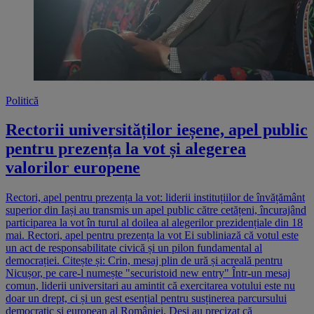
Politică
Rectorii universităților ieșene, apel public
pentru prezența la vot și alegerea
valorilor europene
Rectori, apel pentru prezența la vot: liderii instituțiilor de învățământ
superior din Iași au transmis un apel public către cetățeni, încurajând
participarea la vot în turul al doilea al alegerilor prezidențiale din 18
mai. Rectori, apel pentru prezența la vot Ei subliniază că votul este
un act de responsabilitate civică și un pilon fundamental al
democrației. Citește și: Crin, mesaj plin de ură și acreală pentru
Nicușor, pe care-l numește "securistoid new entry" Într-un mesaj
comun, liderii universitari au amintit că exercitarea votului este nu
doar un drept, ci și un gest esențial pentru susținerea parcursului
democratic și european al României. Deși au precizat că