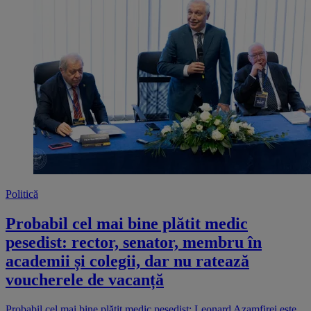
Politică
Probabil cel mai bine plătit medic
pesedist: rector, senator, membru în
academii și colegii, dar nu ratează
voucherele de vacanță
Probabil cel mai bine plătit medic pesedist: Leonard Azamfirei este