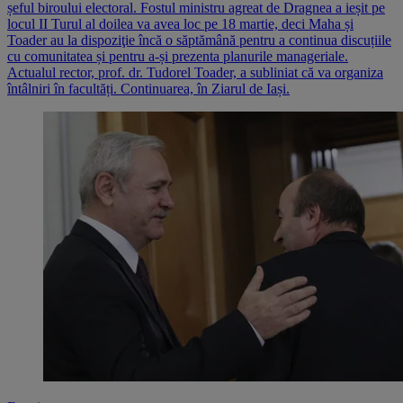
șeful biroului electoral. Fostul ministru agreat de Dragnea a ieșit pe
locul II Turul al doilea va avea loc pe 18 martie, deci Maha și
Toader au la dispoziţie încă o săptămână pentru a continua discuțiile
cu comunitatea și pentru a-și prezenta planurile manageriale.
Actualul rector, prof. dr. Tudorel Toader, a subliniat că va organiza
întâlniri în facultăți. Continuarea, în Ziarul de Iași.