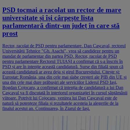
PSD tocmai a racolat un rector de mare
universitate și își cârpește lista
parlamentară dintr-un județ în care stă
prost
Rector, racolat de PSD pentru parlamentare. Dan Cașcaval, rectorul
Universității Tehnice "Gh. Asachi", vrea să candideze pentru un
mandat de parlamentar din partea PSD. Rector, racolat de PSD
pentru parlamentare Rectorul TUIAȘI a confirmat că s-a înscris în
PSD și are în intenție această candidatură. Surse din filială spun că
această candidatură ar avea deja și girul Bucureștiului. Citește și:
Eurostat: România, una din cele mai slabe creșteri ale PIB din UE și
una din cele mai dure prăbușiri ale serviciilor Liderul PSD Iași,
Bogdan Cojocaru, a confirmat că intenția de candidatură a lui Dan
Cașcaval va fi discutată în interiorul organizației în cursul săptămânii
viitoare. Potrivit lui Cojocaru, venirea lui Dan Cașcaval este de
natură să potențeze filiala și rezultatele acesteia la alegerile de la
finalul acestui an. Continuarea, în Ziarul de Iași.