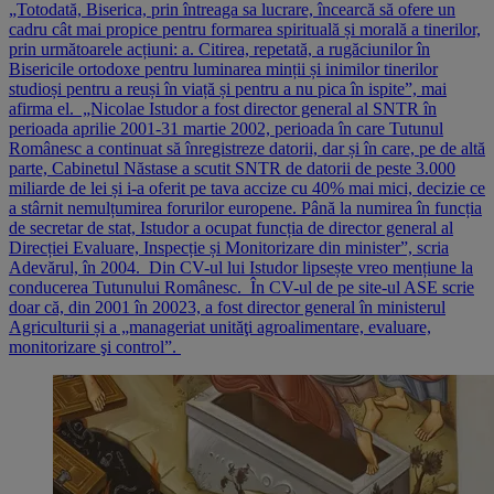
„Totodată, Biserica, prin întreaga sa lucrare, încearcă să ofere un
cadru cât mai propice pentru formarea spirituală și morală a tinerilor,
prin următoarele acțiuni: a. Citirea, repetată, a rugăciunilor în
Bisericile ortodoxe pentru luminarea minții și inimilor tinerilor
studioși pentru a reuși în viață și pentru a nu pica în ispite”, mai
afirma el. „Nicolae Istudor a fost director general al SNTR în
perioada aprilie 2001-31 martie 2002, perioada în care Tutunul
Românesc a continuat să înregistreze datorii, dar și în care, pe de altă
parte, Cabinetul Năstase a scutit SNTR de datorii de peste 3.000
miliarde de lei și i-a oferit pe tava accize cu 40% mai mici, decizie ce
a stârnit nemulțumirea forurilor europene. Până la numirea în funcția
de secretar de stat, Istudor a ocupat funcția de director general al
Direcției Evaluare, Inspecție și Monitorizare din minister”, scria
Adevărul, în 2004. Din CV-ul lui Istudor lipsește vreo mențiune la
conducerea Tutunului Românesc. În CV-ul de pe site-ul ASE scrie
doar că, din 2001 în 20023, a fost director general în ministerul
Agriculturii și a „manageriat unităţi agroalimentare, evaluare,
monitorizare şi control”.