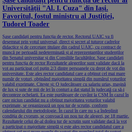
Șase candidați pentru funcția de rector al
Universității "Al. I. Cuza" din Iași.
Favoritul, fostul ministru al Justiției,
Tudorel Toader
Șase candidați pentru funcția de rector. Rectorul UAIC va fi
desemnat prin votul universal, direct și secret al tuturor cadrelor
didactice și de cercetare titulare din cadrul UAIC, cu contract de
muncă pe perioadă nedeterminată și al reprezentanților studenților
din Senatul universitar și din Consiliile facultăților. Șase candidați
pentru funcția de rector Rezultatele alegerilor sunt validate dacă la
vot au participat cel puțin 2/3 dintre persoanele cu drept de vot din
universitate. Este ales rector candidatul care a obținut cel mai mare
număr de voturi, obținând majoritatea simplă din numărul voturilor
valabil exprimate. Citește și: O judecătoare cu salariu uriaș, mașină
de lux și sute de mii de lei în conturi a dat statul în judecată ca să-i
deconteze ochelarii. Ea este purtătoare de cuvânt la CSM În cazul în
care niciun candidat nu a obținut majoritatea voturilor valabil
exprimate, se organizează un nou tur de scrutin, conform
calendarului din metodologie. În cazul în care nu s-a îndeplinit
condiția de cvorum, se convoacă un nou tur de alegeri, pe 18 martie.
Rezultatele celui de-al doilea tur de scrutin sunt validate dacă la vot
a participat o majoritate simplă și este ales rector candidatul care a
obținut cel mai mare număr de voturi din numărul total de voturi