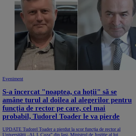
Eveniment
S-a încercat "noaptea, ca hoții" să se
amâne turul al doilea al alegerilor pentru
funcția de rector pe care, cel mai
probabil, Tudorel Toader le va pierde
UPDATE Tudorel Toader a pierdut la scor funcția de rector al
Universității „Al. I. Cuza” din Iași. Ministrul de Justiție al lui