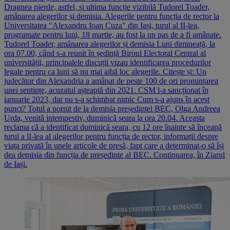
Dragnea pierde, astfel, și ultima funcție vizibilă Tudorel Toader,
amânarea alegerilor și demisia. Alegerile pentru funcția de rector la
Universitatea "Alexandru Ioan Cuza" din Iași, turul al II-lea,
programate pentru luni, 18 martie, au fost la un pas de a fi amânate.
Tudorel Toader, amânarea alegerilor și demisia Luni dimineață, la
ora 07.00, când s-a reunit în ședință Biroul Electoral Central al
universității, principalele discuții vizau identificarea procedurilor
legale pentru ca luni să nu mai aibă loc alegerile. Citește și: Un
judecător din Alexandria a amânat de peste 100 de ori pronunțarea
unei sentințe, acuzatul așteaptă din 2021. CSM l-a sancționat în
ianuarie 2023, dar nu s-a schimbat nimic Cum s-a ajuns în acest
punct? Totul a pornit de la demisia președintei BEC, Olga Andreea
Urda, venită intempestiv, duminică seara la ora 20.04. Aceasta
reclama că a identificat duminică seara, cu 12 ore înainte să înceapă
turul a lI-lea al alegerilor pentru funcția de rector, informații despre
viața privată în unele articole de presă, fapt care a determinat-o să își
dea demisia din funcția de președinte al BEC. Continuarea, în Ziarul
de Iași.