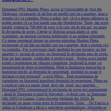
Deputatul PNL Marilen Pîrtea, rector al Universității de Vest din
Timișoara, recunoaște că stă într-un imobil care nu-i aparține, doar a
promis că-l va cumpăra. Presa a arătat, ieri, că el a depus plângere la
poliție pentru că i-a fost spartă casa din Dumbrăvița, Timiș, dar acest
imobil, estimat la 700.000 de euro și în care stă de doi ani, nu apare
în declarația de avere. Citește și: Bolojan acuză aliații că, prin
scandaluri, au generat creșterea dobânzilor și au amânat reformele.
Ce spune premierul despre un guvern minoritar Marilen Pîrtea
recunoaște că stă într-un imobil care nu-i aparține, doar a promis că-l
va cumpăra „Fac o precizare clară: imobilul în care locuiesc nu îmi
aparține și, tocmai de aceea, nu figurează în declarația mea de avere.
Este un fapt simplu, verificabil și perfect legal. Pentru acest imobil
există o promisiune de vânzare-cumpărare, încheiată la notar, cu
proprietarul de drept al imobilului. Până la finalizarea tranzacției și
transferul efectiv al dreptului de proprietate, imobilul nu poate fi
declarat ca bun personal”, a scris Pîrtea. Însă promisiunea de
cumpărare nu înseamnă transferul dreptului de proprietate. Pîrtea nu
a explicat cum s-a mutat, legal, deși vila, legal, nu-i aparține.
Deputatul PNL consemnează în declarația de avere trei apartamente
- două în Timișoara și unul în Năvodari - și două case, la Timișoara
(din 2005) și Garana, Caraș-Severin (deținută din 2024). În
declarație nu apare vreun teren în Dumbrăvița, Timiș. De Fapt.ro a
arătat că Grindeanu a făcut o șmecherie asemănătoare, folosindu-se