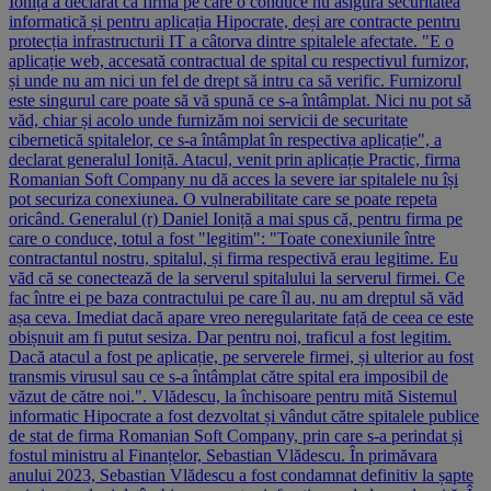
Ioniță a declarat că firma pe care o conduce nu asigură securitatea
informatică și pentru aplicația Hipocrate, deși are contracte pentru
protecția infrastructurii IT a câtorva dintre spitalele afectate. "E o
aplicație web, accesată contractual de spital cu respectivul furnizor,
și unde nu am nici un fel de drept să intru ca să verific. Furnizorul
este singurul care poate să vă spună ce s-a întâmplat. Nici nu pot să
văd, chiar și acolo unde furnizăm noi servicii de securitate
cibernetică spitalelor, ce s-a întâmplat în respectiva aplicație", a
declarat generalul Ioniță. Atacul, venit prin aplicație Practic, firma
Romanian Soft Company nu dă acces la severe iar spitalele nu își
pot securiza conexiunea. O vulnerabilitate care se poate repeta
oricând. Generalul (r) Daniel Ioniță a mai spus că, pentru firma pe
care o conduce, totul a fost "legitim": "Toate conexiunile între
contractantul nostru, spitalul, și firma respectivă erau legitime. Eu
văd că se conectează de la serverul spitalului la serverul firmei. Ce
fac între ei pe baza contractului pe care îl au, nu am dreptul să văd
așa ceva. Imediat dacă apare vreo neregularitate față de ceea ce este
obișnuit am fi putut sesiza. Dar pentru noi, traficul a fost legitim.
Dacă atacul a fost pe aplicație, pe serverele firmei, și ulterior au fost
transmis virusul sau ce s-a întâmplat către spital era imposibil de
văzut de către noi.". Vlădescu, la închisoare pentru mită Sistemul
informatic Hipocrate a fost dezvoltat și vândut către spitalele publice
de stat de firma Romanian Soft Company, prin care s-a perindat și
fostul ministru al Finanțelor, Sebastian Vlădescu. În primăvara
anului 2023, Sebastian Vlădescu a fost condamnat definitiv la șapte