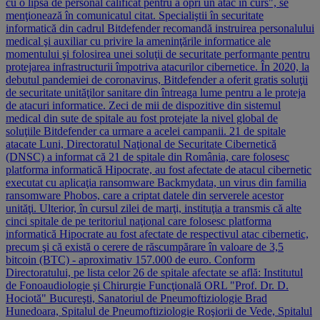
cu o lipsă de personal calificat pentru a opri un atac în curs", se
menţionează în comunicatul citat. Specialiştii în securitate
informatică din cadrul Bitdefender recomandă instruirea personalului
medical şi auxiliar cu privire la ameninţările informatice ale
momentului şi folosirea unei soluţii de securitate performante pentru
protejarea infrastructurii împotriva atacurilor cibernetice. În 2020, la
debutul pandemiei de coronavirus, Bitdefender a oferit gratis soluţii
de securitate unităţilor sanitare din întreaga lume pentru a le proteja
de atacuri informatice. Zeci de mii de dispozitive din sistemul
medical din sute de spitale au fost protejate la nivel global de
soluţiile Bitdefender ca urmare a acelei campanii. 21 de spitale
atacate Luni, Directoratul Naţional de Securitate Cibernetică
(DNSC) a informat că 21 de spitale din România, care folosesc
platforma informatică Hipocrate, au fost afectate de atacul cibernetic
executat cu aplicaţia ransomware Backmydata, un virus din familia
ransomware Phobos, care a criptat datele din serverele acestor
unităţi. Ulterior, în cursul zilei de marţi, instituţia a transmis că alte
cinci spitale de pe teritoriul naţional care folosesc platforma
informatică Hipocrate au fost afectate de respectivul atac cibernetic,
precum şi că există o cerere de răscumpărare în valoare de 3,5
bitcoin (BTC) - aproximativ 157.000 de euro. Conform
Directoratului, pe lista celor 26 de spitale afectate se află: Institutul
de Fonoaudiologie şi Chirurgie Funcţională ORL "Prof. Dr. D.
Hociotă" Bucureşti, Sanatoriul de Pneumoftiziologie Brad
Hunedoara, Spitalul de Pneumoftiziologie Roşiorii de Vede, Spitalul