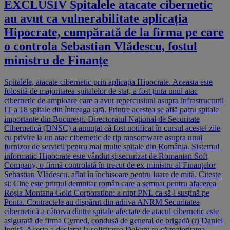
EXCLUSIV Spitalele atacate cibernetic
au avut ca vulnerabilitate aplicația
Hipocrate, cumpărată de la firma pe care
o controla Sebastian Vlădescu, fostul
ministru de Finanțe
Spitalele, atacate cibernetic prin aplicația Hipocrate. Aceasta este
folosită de majoritatea spitalelor de stat, a fost ținta unui atac
cibernetic de amploare care a avut repercusiuni asupra infrastructurii
IT a 18 spitale din întreaga țară. Printre acestea se află patru spitale
importante din București. Directoratul Național de Securitate
Cibernetică (DNSC) a anunțat că fost notificat în cursul acestei zile
cu privire la un atac cibernetic de tip ransomware asupra unui
furnizor de servicii pentru mai multe spitale din România. Sistemul
informatic Hipocrate este vândut și securizat de Romanian Soft
Company, o firmă controlată în trecut de ex-ministru al Finanțelor
Sebastian Vlădescu, aflat în închisoare pentru luare de mită. Citește
și: Cine este primul demnitar român care a semnat pentru afacerea
Roșia Montana Gold Corporation: a rupt PNL ca să-l susțină pe
Ponta. Contractele au dispărut din arhiva ANRM Securitatea
cibernetică a câtorva dintre spitale afectate de atacul cibernetic este
asigurată de firma Cymed, condusă de general de brigadă (r) Daniel
Ioniță. Acesta a declarat la solicitarea DeFapt.ro că majoritatea