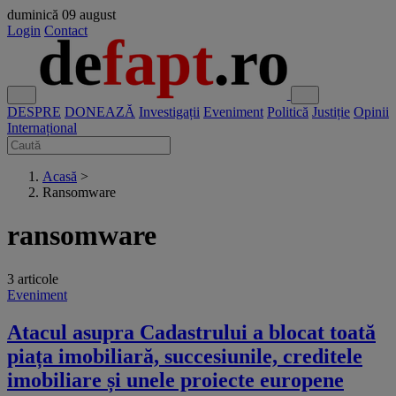
duminică
09 august
Login
Contact
DESPRE
DONEAZĂ
Investigații
Eveniment
Politică
Justiție
Opinii
Internațional
Acasă
>
Ransomware
ransomware
3 articole
Eveniment
Atacul asupra Cadastrului a blocat toată
piața imobiliară, succesiunile, creditele
imobiliare și unele proiecte europene