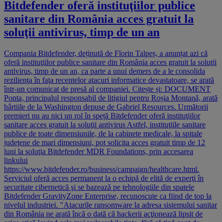
Bitdefender oferă instituţiilor publice
sanitare din România acces gratuit la
soluţii antivirus, timp de un an
Compania Bitdefender, deținută de Florin Talpeș, a anunțat azi că
oferă instituţiilor publice sanitare din România acces gratuit la soluţii
antivirus, timp de un an, ca parte a unui demers de a le consolida
rezilienţa în faţa recentelor atacuri informatice devastatoare, se arată
într-un comunicat de presă al companiei. Citește și: DOCUMENT
Ponta, principalul responsabil de litigiul pentru Roșia Montană, arată
hârtiile de la Washington depuse de Gabriel Resources. Următorii
premieri nu au nici un rol în speță Bitdefender oferă instituţiilor
sanitare acces gratuit la soluţii antivirus Astfel, instituţiile sanitare
publice de toate dimensiunile, de la cabinete medicale, la spitale
judeţene de mari dimensiuni, pot solicita acces gratuit timp de 12
luni la soluţia Bitdefender MDR Foundations, prin accesarea
linkului
https://www.bitdefender.ro/business/campaign/healthcare.html.
Serviciul oferă acces permanent la o echipă de elită de experţi în
securitate cibernetică şi se bazează pe tehnologiile din spatele
Bitdefender GravityZone Enterprise, recunoscute ca fiind de top la
nivelul industriei. "Atacurile ransomware la adresa sistemului sanitar
din România ne arată încă o dată că hackerii acţionează lipsit de