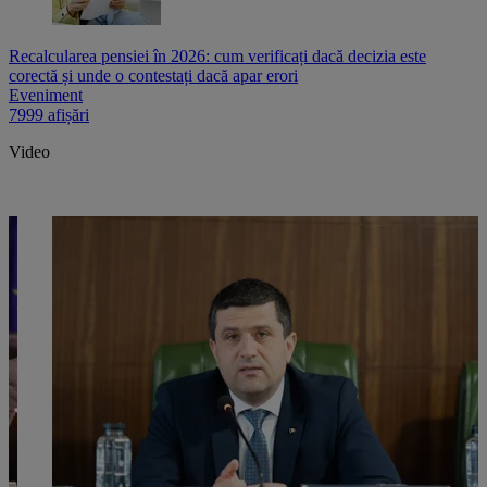
Recalcularea pensiei în 2026: cum verificați dacă decizia este
corectă și unde o contestați dacă apar erori
Eveniment
7999 afișări
Video