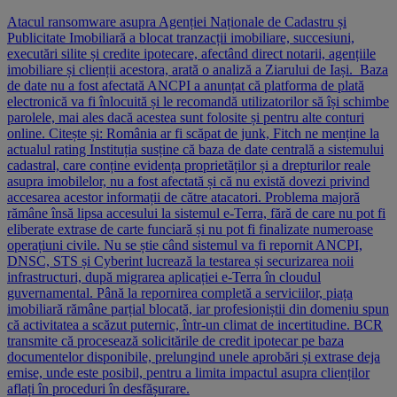
Atacul ransomware asupra Agenției Naționale de Cadastru și
Publicitate Imobiliară a blocat tranzacții imobiliare, succesiuni,
executări silite și credite ipotecare, afectând direct notarii, agențiile
imobiliare și clienții acestora, arată o analiză a Ziarului de Iași. Baza
de date nu a fost afectată ANCPI a anunțat că platforma de plată
electronică va fi înlocuită și le recomandă utilizatorilor să își schimbe
parolele, mai ales dacă acestea sunt folosite și pentru alte conturi
online. Citește și: România ar fi scăpat de junk, Fitch ne menține la
actualul rating Instituția susține că baza de date centrală a sistemului
cadastral, care conține evidența proprietăților și a drepturilor reale
asupra imobilelor, nu a fost afectată și că nu există dovezi privind
accesarea acestor informații de către atacatori. Problema majoră
rămâne însă lipsa accesului la sistemul e-Terra, fără de care nu pot fi
eliberate extrase de carte funciară și nu pot fi finalizate numeroase
operațiuni civile. Nu se știe când sistemul va fi repornit ANCPI,
DNSC, STS și Cyberint lucrează la testarea și securizarea noii
infrastructuri, după migrarea aplicației e-Terra în cloudul
guvernamental. Până la repornirea completă a serviciilor, piața
imobiliară rămâne parțial blocată, iar profesioniștii din domeniu spun
că activitatea a scăzut puternic, într-un climat de incertitudine. BCR
transmite că procesează solicitările de credit ipotecar pe baza
documentelor disponibile, prelungind unele aprobări și extrase deja
emise, unde este posibil, pentru a limita impactul asupra clienților
aflați în proceduri în desfășurare.