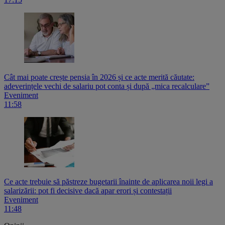
Cât mai poate crește pensia în 2026 și ce acte merită căutate:
adeverințele vechi de salariu pot conta și după „mica recalculare”
Eveniment
11:58
Ce acte trebuie să păstreze bugetarii înainte de aplicarea noii legi a
salarizării: pot fi decisive dacă apar erori și contestații
Eveniment
11:48