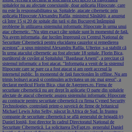
spitalelor nu au afectate conexiunile, doar aplicația Hipocrate, care
nu este în responsabilitatea sa. Spitalele, atacate cibernetic prin
aplicația Hipocrate Alexandru Rafila, ministrul Sănătății, a anunțat
că între 15 și 20 de spitale din țară și din București întâmpină
probleme în utilizarea sistemului informatic Hipocrate în urma unui
atac cibernetic. "Nu ştim exact câte spitale sunt în momentul de faţă.
Nu avem informaţia, dar lucrăm împreună cu Centrul Naţional de
Securitate Cibernetică pentru elucidarea cauzelor şi remedierea
acestora", a spus ministrul Alexandru Rafila. Ulterior, s-a stabilit că
în urma atacului cibernetic au fost afectate 18 spitale. Florin Bica,
purtătorul de cuvânt al Spitalului "Bagdasar Arseni", a precizat că
sistemul informatic a fost atacat. "Informaţia a venit de la sistemul
Hipocrate care se pare ca a fost atacat şi am oprit accesul la
internetul public. În momentul de faţă funcţionăm în offline. Nu am
trimis bolnavi acasă şi continuăm activitatea un pic mai greoi", a
declarat medicul Florin Bica, citat de Agerpres.ro. Firma de
securitate cibernetică nu are drept în aplicație O parte din spitalele
afectate de atacul cibernetic asupra sistemului informatic Hipocrate
au contracte pentru securitate cibernetică cu firma Cymed Security
Technologies, controlată printr-o suveică de firme de britanicul
Michael Lewis John Selby, născut în Africa de Sud. În fruntea
companie de securitate cibernetică se află generalul de brigadă (r)
Daniel Ioniță, fost director în cadrul Directoratul Național de
Securitate Cibernetică. La solicitarea DeFapt.ro, generalul Daniel