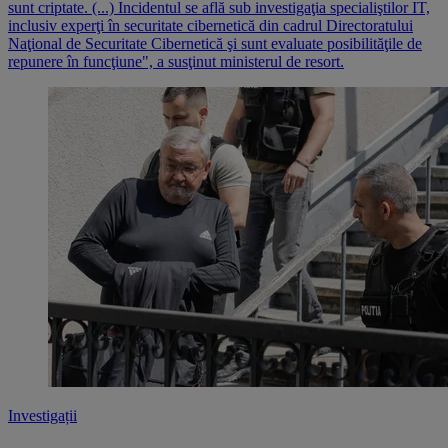
sunt criptate. (...) Incidentul se află sub investigaţia specialiştilor IT,
inclusiv experţi în securitate cibernetică din cadrul Directoratului
Naţional de Securitate Cibernetică şi sunt evaluate posibilităţile de
repunere în funcţiune", a susţinut ministerul de resort.
Investigații