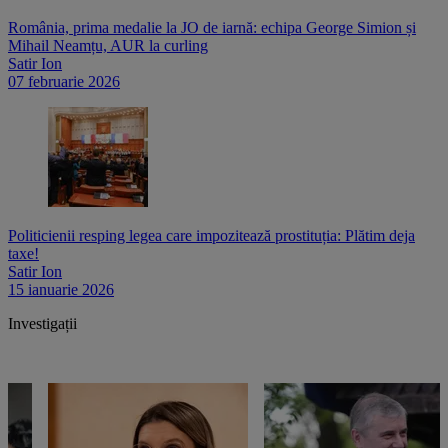
România, prima medalie la JO de iarnă: echipa George Simion și
Mihail Neamțu, AUR la curling
Satir Ion
07 februarie 2026
Politicienii resping legea care impozitează prostituția: Plătim deja
taxe!
Satir Ion
15 ianuarie 2026
Investigații