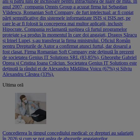
ani și patru luni de închisoare pentru infracțiunea de luare de mită. În
anul 2007, compania Omnis Group a acuzat firma lui Sebastian
Vlădescu, Romanian Soft Company, de furt intelectual: ar fi copiat
părți semnificative din sistemele informatizate ISIS și ISIS.net, pe
care le-ar fi folosit la conceperea mai multor aplicații, inclusiv
Hipocrate. Compania reclamantă susținea că furtul programelor
protejate s-a produs în momentul în care doi angajați, Dragoș Săracu
și Irinel Lupei, s-au transferat la firma ministrului. Oficiul Român
pentru Drepturile de Autor a confirmat atunci furtul, dar dosarul a
fost clasat. Firma Romanian Soft Company este deținută în prezent
de societatea Genius IT Solutions SRL (83,85%), Gheorghe Gabriel
Oprea și Cristina Ioana Crăciun. Societatea Genius IT Solutions este
deținută la rândul ei de Alexandra Mădălina Voicu (67%) și Silviu
Alexandru Cârstea (33%).
Ultima oră
Concedierea în timpul concediului medical: ce drepturi au salariații
în 2026 și cum se pot apăra de abuzurile angajatorilor