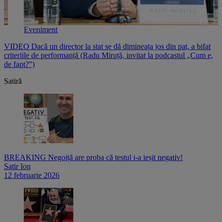
Eveniment
e
VIDEO Dacă un director la stat se dă dimineața jos din pat, a bifat
V
criteriile de performanță (Radu Miruță, invitat la podcastul „Cum e,
i
de fapt?”)
p
Satiră
BREAKING Negoiță are proba că testul i-a ieșit negativ!
Satir Ion
12 februarie 2026