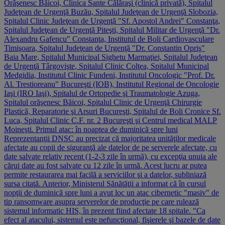
Orăşenesc Băicoi, Clinica Sante Călăraşi (clinică privată), Spitalul
Judeţean de Urgenţă Buzău, Spitalul Judeţean de Urgenţă Slobozia,
Spitalul Clinic Judeţean de Urgenţă "Sf. Apostol Andrei" Constanţa,
Spitalul Judeţean de Urgenţă Piteşti, Spitalul Militar de Urgenţă "Dr.
Alexandru Gafencu" Constanţa, Institutul de Boli Cardiovasculare
Timişoara, Spitalul Judeţean de Urgenţă "Dr. Constantin Opriş"
Baia Mare, Spitalul Municipal Sighetu Marmaţiei, Spitalul Judeţean
de Urgenţă Târgovişte, Spitalul Clinic Colţea, Spitalul Municipal
Medgidia, Institutul Clinic Fundeni, Institutul Oncologic "Prof. Dr.
Al. Trestioreanu" Bucureşti (IOB), Institutul Regional de Oncologie
Iaşi (IRO Iaşi), Spitalul de Ortopedie şi Traumatologie Azuga,
Spitalul orăşenesc Băicoi, Spitalul Clinic de Urgenţă Chirurgie
Plastică, Reparatorie şi Arsuri Bucureşti, Spitalul de Boli Cronice Sf.
Luca, Spitalul Clinic C.F. nr. 2 Bucureşti şi Centrul medical MALP
Moineşti. Primul atac: în noaptea de duminică spre luni
Reprezentanţii DNSC au precizat că majoritatea unităţilor medicale
afectate au copii de siguranţă ale datelor de pe serverele afectate, cu
date salvate relativ recent (1-2-3 zile în urmă), cu excepţia unuia ale
cărui date au fost salvate cu 12 zile în urmă. Acest lucru ar putea
permite restaurarea mai facilă a serviciilor şi a datelor, subliniază
sursa citată. Anterior, Ministerul Sănătăţii a informat că în cursul
nopţii de duminică spre luni a avut loc un atac cibernetic "masiv" de
tip ransomware asupra serverelor de producţie pe care rulează
sistemul informatic HIS, în prezent fiind afectate 18 spitale. "Ca
efect al atacului, sistemul este nefuncţional, fişierele şi bazele de date