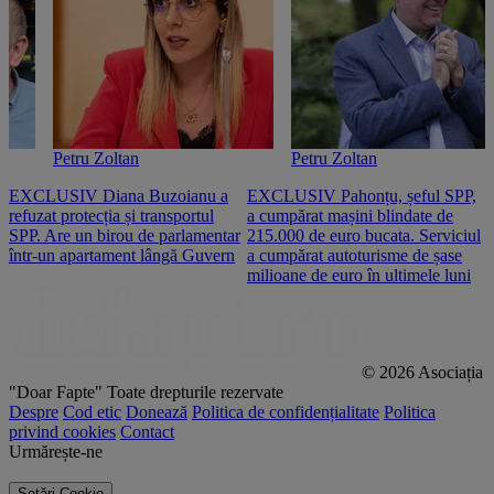
Petru Zoltan
Petru Zoltan
EXCLUSIV Diana Buzoianu a
EXCLUSIV Pahonțu, șeful SPP,
E
refuzat protecția și transportul
a cumpărat mașini blindate de
u
SPP. Are un birou de parlamentar
215.000 de euro bucata. Serviciul
c
într-un apartament lângă Guvern
a cumpărat autoturisme de șase
O
milioane de euro în ultimele luni
p
© 2026 Asociația
"Doar Fapte"
Toate drepturile rezervate
Despre
Cod etic
Donează
Politica de confidențialitate
Politica
privind cookies
Contact
Urmărește-ne
Setări Cookie