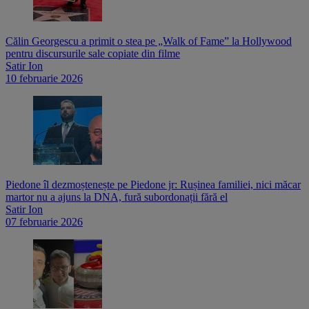
Călin Georgescu a primit o stea pe „Walk of Fame” la Hollywood
pentru discursurile sale copiate din filme
Satir Ion
10 februarie 2026
Piedone îl dezmoștenește pe Piedone jr: Rușinea familiei, nici măcar
martor nu a ajuns la DNA, fură subordonații fără el
Satir Ion
07 februarie 2026