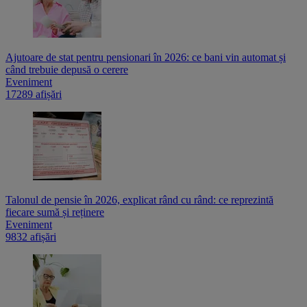
Ajutoare de stat pentru pensionari în 2026: ce bani vin automat și
când trebuie depusă o cerere
Eveniment
17289 afișări
Talonul de pensie în 2026, explicat rând cu rând: ce reprezintă
fiecare sumă și reținere
Eveniment
9832 afișări