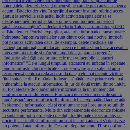
orice etică lovind cele mai vulnerabile ţinte, fără să ţină cont de
potenţialele pierderi de vieţi omeneşti pe care le pot cauza asemenea
acţiuni. Bitdefender vine în sprijinul acestor instituţii oferind acces
gratuit la serviciile sale astfel încât activitatea spitalelor să se
desfăşoare neîntrerupt şi fără a pune vreun moment în pericol
sănătatea pacienţilor", a declarat Florin Talpeş, co-fondator şi CEO
al Bitdefender. Potrivit experţilor, atacurile informatice ransomware
îndreptate împotriva spitalelor sunt dintre cele mai nocive, întrucât
pot paraliza activitatea dacă, de exemplu, datele medicale ale
pacienţilor internaţi sunt blocate, ceea ce limitează inclusiv accesul la
intervenţii medicale şi măreşte timpii de aşteptare la urgenţă.
„Industria sănătăţii este printre cele mai vulnerabile la atacuri
informatice” "De-a lungul timpului, atacatorii au infectat în repetate
rânduri infrastructuri medicale cu ransomware şi au solicitat apoi
recompensă pentru a reda accesul la date, cele mai recente victime
fiind spitalele din România. Industria sănătăţii este printre cele mai
vulnerabile la atacuri informatice. În jur de două treimi dintre unităţi
au fost afectate de o ameninţare informatică la un moment dat,
conform unor studii recente. Furnizorii de servicii medicale sunt o
pradă uşoară pentru infractorii informatici, ei exploatând lacune atât
în sistemele informatice, cât şi erori umane sau lipsa unor soluţii de
securitate performante. Multe din echipamentele electronice folosite
în spitale nu pot fi protejate cu soluţii tradiţionale de securitate, iar
doctorii, asistenţii şi infirmierii nu sunt instruiţi adecvat să depisteze
un potenţial atac informatic. Deseori, departamentul IT se confruntă