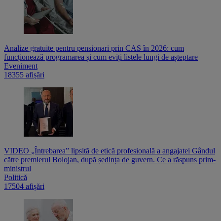
Analize gratuite pentru pensionari prin CAS în 2026: cum
funcționează programarea și cum eviți listele lungi de așteptare
Eveniment
18355 afișări
VIDEO „Întrebarea” lipsită de etică profesională a angajatei Gândul
către premierul Bolojan, după ședința de guvern. Ce a răspuns prim-
ministrul
Politică
17504 afișări