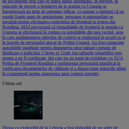
de documente prin care se putea stabili identitatea. În prezent, în
punctele de trecere a frontierei de la granița cu Ungaria se
înregistrează un timp de așteptare ridicat, ca urmare a faptului că un
număr foarte mare de autoturisme, persoane și automarfare se
prezintă pentru efectuarea controlului de frontieră la ieşirea din
România. MAI precizează că formalităţile de frontieră la graniţa cu
Ungaria se efectuează în comun cu autorităţile din ţara vecină, sens
în care suplimentarea arterelor de control se realizează în acord cu şi
în funcţie de personalul alocat de Poliţia Ungară. Au fost contactate
autorităţile maghiare pentru dispunerea unor măsuri comune de
fluidizare a traficului. Citește și: Unde fug iahturile oligarhilor ruși,
pentru a nu fi confiscate: țări care nu au tratat de extrădare cu SUA
Poliţia de Frontieră Română a suplimentat personalul planificat la
verificarea documentelor de călătorie şi a dispus toate măsurile aflate
în competenţă pentru asigurarea unui control operativ.
Ultima oră
Drona cu explozibil de la Leipzig a fost doborâtă de un şofer de