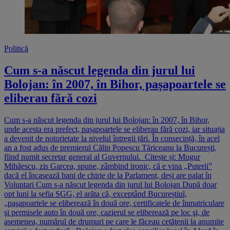
Politică
Cum s-a născut legenda din jurul lui
Bolojan: în 2007, în Bihor, pașapoartele se
eliberau fără cozi
Cum s-a născut legenda din jurul lui Bolojan: în 2007, în Bihor,
unde acesta era prefect, pașapoartele se eliberau fără cozi, iar situația
a devenit de notorietate la nivelul întregii țări. În consecință, în acel
an a fost adus de premierul Călin Popescu Tăriceanu la București,
fiind numit secretar general al Guvernului. Citește și: Mugur
Mihăescu, zis Garcea, spune, zâmbind ironic, că e vina „Puterii”
dacă el încasează bani de chirie de la Parlament, deși are palat în
Voluntari Cum s-a născut legenda din jurul lui Bolojan După doar
opt luni la șefia SGG, el arăta că, exceptând Bucureștiul,
„paşapoartele se eliberează în două ore, certificatele de înmatriculare
şi permisele auto în două ore, cazierul se eliberează pe loc şi, de
asemenea, numărul de drumuri pe care le făceau cetăţenii la anumite