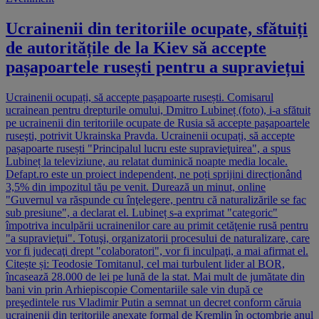
Ucrainenii din teritoriile ocupate, sfătuiți
de autoritățile de la Kiev să accepte
pașapoartele rusești pentru a supraviețui
Ucrainenii ocupați, să accepte pașapoarte rusești. Comisarul
ucrainean pentru drepturile omului, Dmitro Lubineț (foto), i-a sfătuit
pe ucrainenii din teritoriile ocupate de Rusia să accepte paşapoartele
ruseşti, potrivit Ukrainska Pravda. Ucrainenii ocupați, să accepte
pașapoarte rusești "Principalul lucru este supravieţuirea", a spus
Lubineț la televiziune, au relatat duminică noapte media locale.
Defapt.ro este un proiect independent, ne poți sprijini direcționând
3,5% din impozitul tău pe venit. Durează un minut, online
"Guvernul va răspunde cu înţelegere, pentru că naturalizările se fac
sub presiune", a declarat el. Lubineț s-a exprimat "categoric"
împotriva inculpării ucrainenilor care au primit cetăţenie rusă pentru
"a supravieţui". Totuşi, organizatorii procesului de naturalizare, care
vor fi judecaţi drept "colaboratori", vor fi inculpaţi, a mai afirmat el.
Citește și: Teodosie Tomitanul, cel mai turbulent lider al BOR,
încasează 28.000 de lei pe lună de la stat. Mai mult de jumătate din
bani vin prin Arhiepiscopie Comentariile sale vin după ce
preşedintele rus Vladimir Putin a semnat un decret conform căruia
ucrainenii din teritoriile anexate formal de Kremlin în octombrie anul