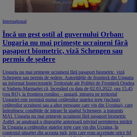
Internațional
Încă un gest ostil al guvernului Orban:
Ungaria nu mai primește ucraineni fără
pașaport biometric, viză Schengen sau
permis de ședere
Ungaria nu mai primește ucraineni fără pașaport biometric, viză
Schengen sau permis de ședere. Autoritățile de frontieră din Ungaria
au informat Inspectoratele Teritoriale ale Poliției de Frontieră Oradea
și Sighetu-Marmației că, începând cu data de 02.03.2022, ora 15.45
(ora RO), la frontiera româno – ungară, intrarea pe teritoriul
Ungariei este permisă numai cetățenilor statelor terțe (inclusiv
cetățenilor ucraineni sau a altor persoane care vin din Ucraina), care
îndeplinesc condițiile de intrare în spațiul Schengen, a transmis
MAI. Ungaria nu mai primește ucraineni fără pașaport biometric
Astfel, se anulează o dispoziție anterioară privind permiterea intrării
în Ungaria a cetățenilor statelor terțe care vin din Ucraina, în
contextul situației din aceasta țară, prin care erau acceptate orice fel