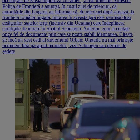
declanşată de Rusia împotriva Ucrainei", a mai transmis Aurescu.
Poliţia de Frontieră a anunţat, în cusul zilei de miercuri, că
autorităţile din Ungaria au informat că, de miercuri după-amiază, la
frontiera română-ungară, intrarea în această ţară este permisă doar
cetăţenilor statelor terţe (inclusiv din Ucraina) care îndeplinesc
condiţiile de intrare în Spaţiul Schengen. Anterior, erau acceptate
orice fel de documente prin care se poate stabili identitatea. Citește
și: Încă un gest ostil al guvernului Orban: Ungaria nu mai primește
ucraineni fără pașaport biometric, viză Schengen sau permis de
ședere