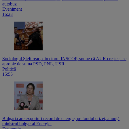
autobuz
Eveniment
16:28
Sociologul Ștefureac, directorul INSCOP, spune că AUR crește și se
apropie de suma PSD, PNL, USR
Politică
15:55
Bulgaria are exporturi record de energie, pe fondul crizei, anunță
ministrul bulgar al Energiei
Economie