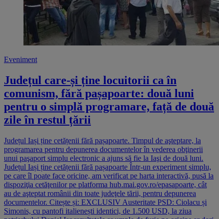
Eveniment
Județul care-și ține locuitorii ca în
comunism, fără pașapoarte: două luni
pentru o simplă programare, față de două
zile în restul țării
Județul Iași ține cetățenii fără pașapoarte. Timpul de aşteptare, la
programarea pentru depunerea documentelor în vederea obţinerii
unui paşaport simplu electronic a ajuns să fie la Iaşi de două luni.
Județul Iași ține cetățenii fără pașapoarte Într-un experiment simplu,
pe care îl poate face oricine, am verificat pe harta interactivă, pusă la
dispoziţia cetăţenilor pe platforma hub.mai.gov.ro/epasapoarte, cât
au de aşteptat românii din toate judeţele tării, pentru depunerea
documentelor. Citește și: EXCLUSIV Austeritate PSD: Ciolacu și
Simonis, cu pantofi italienești identici, de 1.500 USD, la ziua