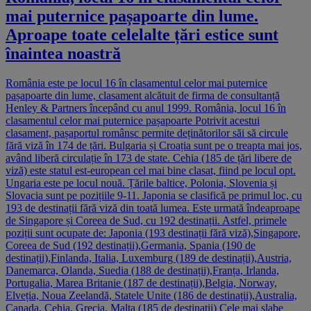
mai puternice pașapoarte din lume.
Aproape toate celelalte țări estice sunt
înaintea noastră
România este pe locul 16 în clasamentul celor mai puternice
pașapoarte din lume, clasament alcătuit de firma de consultanță
Henley & Partners începând cu anul 1999. România, locul 16 în
clasamentul celor mai puternice pașapoarte Potrivit acestui
clasament, pașaportul românsc permite deținătorilor săi să circule
fără viză în 174 de țări. Bulgaria și Croația sunt pe o treapta mai jos,
având liberă circulație în 173 de state. Cehia (185 de țări libere de
viză) este statul est-european cel mai bine clasat, fiind pe locul opt.
Ungaria este pe locul nouă. Țările baltice, Polonia, Slovenia și
Slovacia sunt pe pozițiile 9-11. Japonia se clasifică pe primul loc, cu
193 de destinații fără viză din toată lumea. Este urmată îndeaproape
de Singapore și Coreea de Sud, cu 192 destinații. Astfel, primele
poziții sunt ocupate de: Japonia (193 destinații fără viză),Singapore,
Coreea de Sud (192 destinații),Germania, Spania (190 de
destinații),Finlanda, Italia, Luxemburg (189 de destinații),Austria,
Danemarca, Olanda, Suedia (188 de destinații),Franța, Irlanda,
Portugalia, Marea Britanie (187 de destinații),Belgia, Norway,
Elveția, Noua Zeelandă, Statele Unite (186 de destinații),Australia,
Canada, Cehia, Grecia, Malta (185 de destinații) Cele mai slabe