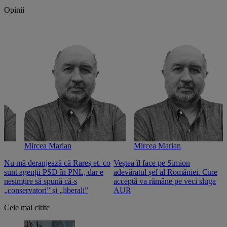
Opinii
Mircea Marian
Mircea Marian
Nu mă deranjează că Rareș et. co
Veștea îl face pe Simion
S
sunt agenții PSD în PNL, dar e
adevăratul șef al României. Cine
n
nesimțire să spună că-s
acceptă va rămâne pe veci sluga
o
„conservatori” și „liberali”
AUR
Cele mai citite