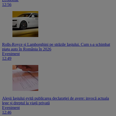
12:56
Rolls-Royce și Lamborghini pe străzile Iașiului. Cum s-a schimbat
piața auto în România în 2026
Eveniment
12:49
Aleșii Iașiului evită publicarea declarației de avere: invocă actuala
lege și dreptul la viață privată
Eveniment
12:46