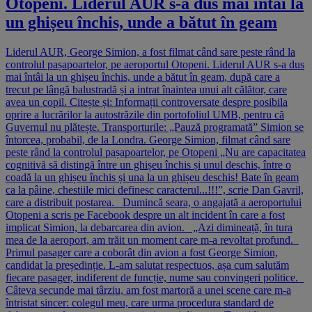
Otopeni. Liderul AUR s-a dus mai întâi la
un ghișeu închis, unde a bătut în geam
Liderul AUR, George Simion, a fost filmat când sare peste rând la
controlul pașapoartelor, pe aeroportul Otopeni. Liderul AUR s-a dus
mai întâi la un ghișeu închis, unde a bătut în geam, după care a
trecut pe lângă balustradă și a intrat înaintea unui alt călător, care
avea un copil. Citește și: Informații controversate despre posibila
oprire a lucrărilor la autostrăzile din portofoliul UMB, pentru că
Guvernul nu plătește. Transporturile: „Pauză programată” Simion se
întorcea, probabil, de la Londra. George Simion, filmat când sare
peste rând la controlul pașapoartelor, pe Otopeni „Nu are capacitatea
cognitivă să distingă între un ghișeu închis și unul deschis, între o
coadă la un ghișeu închis și una la un ghișeu deschis! Bate în geam
ca la pâine, chestiile mici definesc caracterul...!!!”, scrie Dan Gavril,
care a distribuit postarea. Dumincă seara, o angajată a aeroportului
Otopeni a scris pe Facebook despre un alt incident în care a fost
implicat Simion, la debarcarea din avion. „Azi dimineață, în tura
mea de la aeroport, am trăit un moment care m-a revoltat profund.
Primul pasager care a coborât din avion a fost George Simion,
candidat la președinție. L-am salutat respectuos, așa cum salutăm
fiecare pasager, indiferent de funcție, nume sau convingeri politice.
Câteva secunde mai târziu, am fost martoră a unei scene care m-a
întristat sincer: colegul meu, care urma procedura standard de