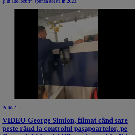
și în alte locuri”, spunea acesta în 2023.
Politică
VIDEO George Simion, filmat când sare
peste rând la controlul pașapoartelor, pe