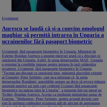
Eveniment
Aurescu se laudă că și-a convins omologul
maghiar să permită intrarea în Ungaria a
ucrainenilor fără pașaport biometric
Ucrainenii, fără pașapoarte biometrice în Ungaria. Ministrul de
Externe Bogdan Aurescu a anunțat miercuri seară că a discutat cu
omologul din Ungaria. Astfel, în urma demersurilor MAE, Ungaria
a renunţat la condiţiile impuse pentru intrarea în ţară cetăţenilor
ucraineni. Ucrainenii, fără pașapoarte biometrice în Ungaria
"Tocmai am discutat cu omologul meu, ministrul afacerilor externe
al Ungariei, Peter Szijjarto, care m-a informat că, în urma
demersurilor României, autorităţile ungare au decis să revoce măsura
anunţată anterior azi prin care cetăţenii Ucrainei fără paşapoarte
biometrice nu puteau intra în Ungaria”, a transmis într-un mesaj pe
Twitter, Bogdan Aurescu. Acesta i-a mulţumit ministrului ungar de
Externe. "Mulţumesc, Peter Szijjarto, pentru această decizie care
este în sprijinul cetăţenilor ucraineni atât de afectaţi de agresiunea