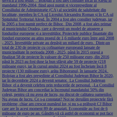
servicii a fost redus”. Bolojan a fost ales consilier local în Alesd în
mandatul 1996-2004, fiind apoi numit și vicepreședinte al
Consiliului de Administrație (CA) al societății de salubritate din
localitate, membru în CA-ul Liceului Alexandru Roman și în CA-ul
Spitalului Teritorial Alesd. În 2004 a fost ales consilier județean, iar
în 2005 a fost numit prefect de Bihor. Din 2008, a fost ales primar
al municipiului Oradea, care a devenit un model de atragere a
fondurilor europene și a investițiilor. Proiectele publice finanţate din
fonduri europene au atins pragul de 1,6 miliarde euro între anii 2008
- 2025. Investițiile private au depășit un miliard de euro. Dintr-un
total de 230 de proiecte cu cofinanțare europeană lansate de
municipalitate în perioada 2008 - 2025, până în 2015 orașul a
finalizat 58 de proiecte în valoare de 250 milioane euro, din 2016
până în 2023 au fost duse la bun sfârșit alte 59 de proiecte (218
milioane euro), iar în cursul anului 2024 au fost încheiate încă 8
proiecte (130 milioane euro), arăta Bihoreanul, în ianuarie 2024.
Bolojan a fost ales președinte al Consiliului Județean Bihor în 2020,
iar în decembrie 2024 a devenit senator. La Consiliul Județean
Bihor, el a devenit celebru prin reducerile de personal. „La Consiliul
Județean Bihor am concediat la începutul mandatului 50% din
colegi, pentru că nu avea de lucru, nu discut de calitatea oamenilor.
Nu aveau de lucru. Ce s-a constatat? Noi ne derulăm proiectele fără
probleme, chiar am crescut numărul lor, și nu s-a prăbușit CJ Bihor
care are în acest moment 89 de angajați. Economiile au fost de 6
milioane de euro pe an. Gândiți-vă că astfel de economii se pot face