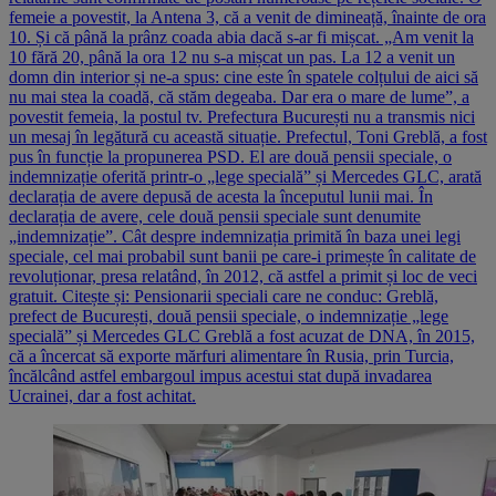
femeie a povestit, la Antena 3, că a venit de dimineață, înainte de ora
10. Și că până la prânz coada abia dacă s-ar fi mișcat. „Am venit la
10 fără 20, până la ora 12 nu s-a mișcat un pas. La 12 a venit un
domn din interior și ne-a spus: cine este în spatele colțului de aici să
nu mai stea la coadă, că stăm degeaba. Dar era o mare de lume”, a
povestit femeia, la postul tv. Prefectura București nu a transmis nici
un mesaj în legătură cu această situație. Prefectul, Toni Greblă, a fost
pus în funcție la propunerea PSD. El are două pensii speciale, o
indemnizație oferită printr-o „lege specială” și Mercedes GLC, arată
declarația de avere depusă de acesta la începutul lunii mai. În
declarația de avere, cele două pensii speciale sunt denumite
„indemnizație”. Cât despre indemnizația primită în baza unei legi
speciale, cel mai probabil sunt banii pe care-i primește în calitate de
revoluționar, presa relatând, în 2012, că astfel a primit și loc de veci
gratuit. Citește și: Pensionarii speciali care ne conduc: Greblă,
prefect de București, două pensii speciale, o indemnizație „lege
specială” și Mercedes GLC Greblă a fost acuzat de DNA, în 2015,
că a încercat să exporte mărfuri alimentare în Rusia, prin Turcia,
încălcând astfel embargoul impus acestui stat după invadarea
Ucrainei, dar a fost achitat.