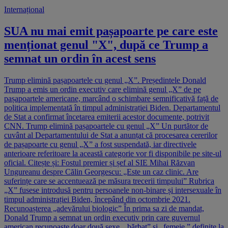
Internațional
SUA nu mai emit pașapoarte pe care este
menționat genul "X", după ce Trump a
semnat un ordin în acest sens
Trump elimină pașapoartele cu genul „X”. Președintele Donald
Trump a emis un ordin executiv care elimină genul „X” de pe
pașapoartele americane, marcând o schimbare semnificativă față de
politica implementată în timpul administrației Biden. Departamentul
de Stat a confirmat încetarea emiterii acestor documente, potrivit
CNN. Trump elimină pașapoartele cu genul „X” Un purtător de
cuvânt al Departamentului de Stat a anunțat că procesarea cererilor
de pașapoarte cu genul „X” a fost suspendată, iar directivele
anterioare referitoare la această categorie vor fi disponibile pe site-ul
oficial. Citește și: Fostul premier și șef al SIE Mihai Răzvan
Ungureanu despre Călin Georgescu: „Este un caz clinic. Are
suferințe care se accentuează pe măsura trecerii timpului” Rubrica
„X” fusese introdusă pentru persoanele non-binare și intersexuale în
timpul administrației Biden, începând din octombrie 2021.
Recunoașterea „adevărului biologic” În prima sa zi de mandat,
Donald Trump a semnat un ordin executiv prin care guvernul
american recunoaște doar două sexe, „bărbat” și „femeie,” definite la