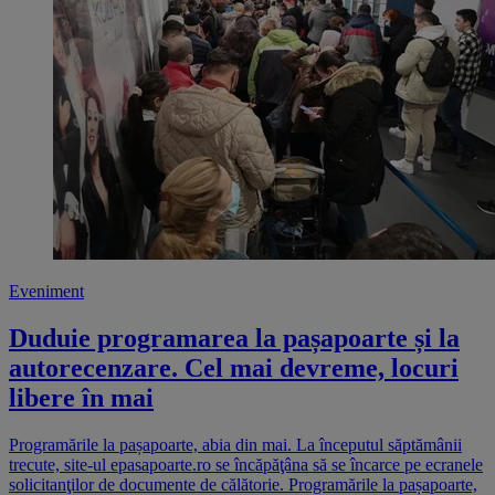
Eveniment
Duduie programarea la pașapoarte și la
autorecenzare. Cel mai devreme, locuri
libere în mai
Programările la pașapoarte, abia din mai. La începutul săptămânii
trecute, site-ul epasapoarte.ro se încăpăţâna să se încarce pe ecranele
solicitanţilor de documente de călătorie. Programările la pașapoarte,