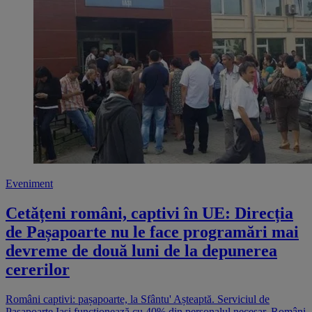
Eveniment
Cetățeni români, captivi în UE: Direcția
de Pașapoarte nu le face programări mai
devreme de două luni de la depunerea
cererilor
Români captivi: pașapoarte, la Sfântu' Așteaptă. Serviciul de
Paşapoarte Iaşi funcţionează cu 40% din personalul necesar. Români