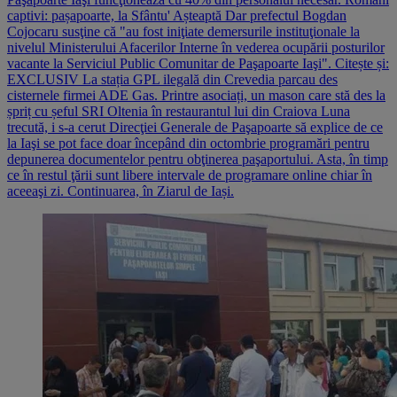
captivi: pașapoarte, la Sfântu' Așteaptă Dar prefectul Bogdan
Cojocaru susţine că "au fost iniţiate demersurile instituţionale la
nivelul Ministerului Afacerilor Interne în vederea ocupării posturilor
vacante la Serviciul Public Comunitar de Paşapoarte Iaşi". Citește și:
EXCLUSIV La stația GPL ilegală din Crevedia parcau des
cisternele firmei ADE Gas. Printre asociați, un mason care stă des la
șpriț cu șeful SRI Oltenia în restaurantul lui din Craiova Luna
trecută, i s-a cerut Direcţiei Generale de Paşapoarte să explice de ce
la Iaşi se pot face doar începând din octombrie programări pentru
depunerea documentelor pentru obţinerea paşaportului. Asta, în timp
ce în restul ţării sunt libere intervale de programare online chiar în
aceeaşi zi. Continuarea, în Ziarul de Iași.