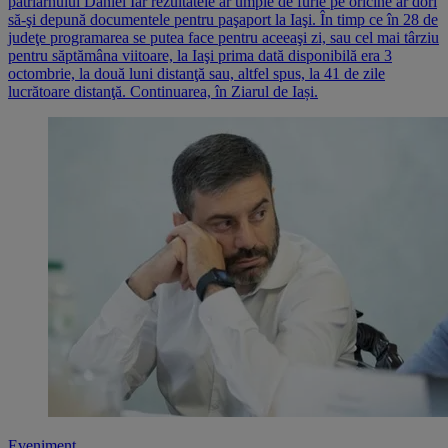
patriarhului Daniel Iar rezultatele ar umple de furie pe oricine ar dori
să-şi depună documentele pentru paşaport la Iaşi. În timp ce în 28 de
judeţe programarea se putea face pentru aceeaşi zi, sau cel mai târziu
pentru săptămâna viitoare, la Iaşi prima dată disponibilă era 3
octombrie, la două luni distanţă sau, altfel spus, la 41 de zile
lucrătoare distanţă. Continuarea, în Ziarul de Iași.
Eveniment