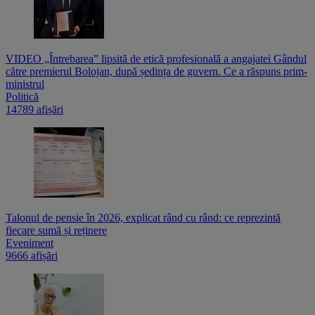
VIDEO „Întrebarea” lipsită de etică profesională a angajatei Gândul
către premierul Bolojan, după ședința de guvern. Ce a răspuns prim-
ministrul
Politică
14789 afișări
Talonul de pensie în 2026, explicat rând cu rând: ce reprezintă
fiecare sumă și reținere
Eveniment
9666 afișări