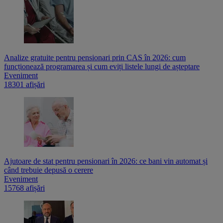
Analize gratuite pentru pensionari prin CAS în 2026: cum
funcționează programarea și cum eviți listele lungi de așteptare
Eveniment
18301 afișări
Ajutoare de stat pentru pensionari în 2026: ce bani vin automat și
când trebuie depusă o cerere
Eveniment
15768 afișări