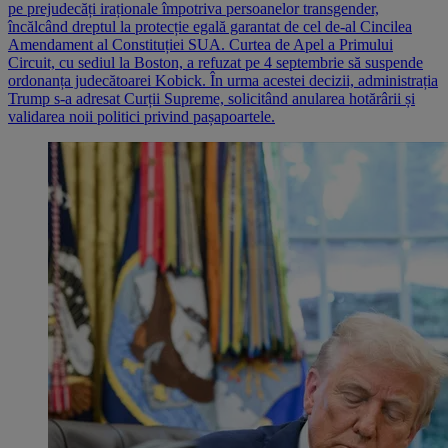
pe prejudecăți iraționale împotriva persoanelor transgender,
încălcând dreptul la protecție egală garantat de cel de-al Cincilea
Amendament al Constituției SUA. Curtea de Apel a Primului
Circuit, cu sediul la Boston, a refuzat pe 4 septembrie să suspende
ordonanța judecătoarei Kobick. În urma acestei decizii, administrația
Trump s-a adresat Curții Supreme, solicitând anularea hotărârii și
validarea noii politici privind pașapoartele.