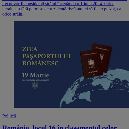
trecut vor fi consideraţi străini începând cu 1 iulie 2024. Orice
ucrainean fără permise de rezidenţă riscă atunci să fie expulzat, ca
orice străin.
Politică
România, locul 16 în clasamentul celor