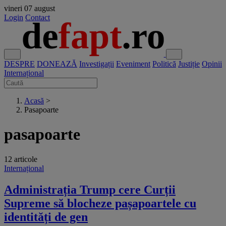
vineri
07 august
Login
Contact
DESPRE
DONEAZĂ
Investigații
Eveniment
Politică
Justiție
Opinii
Internațional
Acasă
>
Pasapoarte
pasapoarte
12 articole
Internațional
Administrația Trump cere Curții
Supreme să blocheze pașapoartele cu
identități de gen