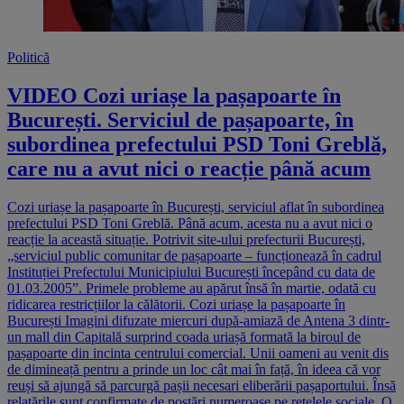
Politică
VIDEO Cozi uriașe la pașapoarte în
București. Serviciul de pașapoarte, în
subordinea prefectului PSD Toni Greblă,
care nu a avut nici o reacție până acum
Cozi uriașe la pașapoarte în București, serviciul aflat în subordinea
prefectului PSD Toni Greblă. Până acum, acesta nu a avut nici o
reacție la această situație. Potrivit site-ului prefecturii București,
„serviciul public comunitar de pașapoarte – funcționează în cadrul
Instituției Prefectului Municipiului București începând cu data de
01.03.2005”. Primele probleme au apărut însă în martie, odată cu
ridicarea restricțiilor la călătorii. Cozi uriașe la pașapoarte în
București Imagini difuzate miercuri după-amiază de Antena 3 dintr-
un mall din Capitală surprind coada uriașă formată la biroul de
pașapoarte din incinta centrului comercial. Unii oameni au venit dis
de dimineață pentru a prinde un loc cât mai în față, în ideea că vor
reuși să ajungă să parcurgă pașii necesari eliberării pașaportului. Însă
relatările sunt confirmate de postări numeroase pe rețelele sociale. O