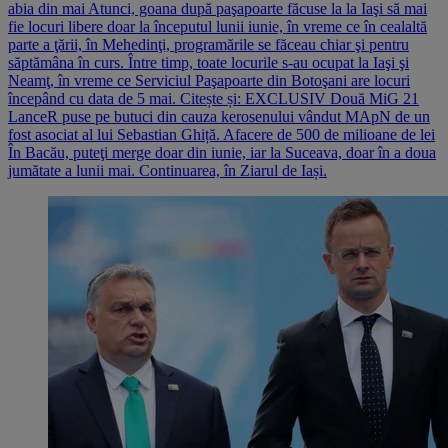
abia din mai Atunci, goana după paşapoarte făcuse la la Iaşi să mai
fie locuri libere doar la începutul lunii iunie, în vreme ce în cealaltă
parte a ţării, în Mehedinţi, programările se făceau chiar şi pentru
săptămâna în curs. Între timp, toate locurile s-au ocupat la Iaşi şi
Neamţ, în vreme ce Serviciul Paşapoarte din Botoşani are locuri
începând cu data de 5 mai. Citește și: EXCLUSIV Două MiG 21
LanceR puse pe butuci din cauza kerosenului vândut MApN de un
fost asociat al lui Sebastian Ghiță. Afacere de 500 de milioane de lei
În Bacău, puteţi merge doar din iunie, iar la Suceava, doar în a doua
jumătate a lunii mai. Continuarea, în Ziarul de Iași.