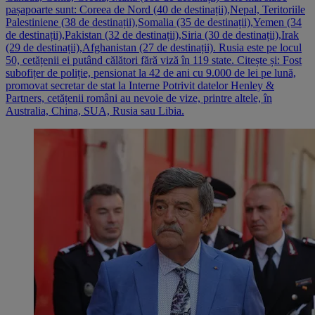
pașapoarte sunt: Coreea de Nord (40 de destinații),Nepal, Teritoriile
Palestiniene (38 de destinații),Somalia (35 de destinații),Yemen (34
de destinații),Pakistan (32 de destinații),Siria (30 de destinații),Irak
(29 de destinații),Afghanistan (27 de destinații). Rusia este pe locul
50, cetățenii ei putând călători fără viză în 119 state. Citește și: Fost
subofițer de poliție, pensionat la 42 de ani cu 9.000 de lei pe lună,
promovat secretar de stat la Interne Potrivit datelor Henley &
Partners, cetățenii români au nevoie de vize, printre altele, în
Australia, China, SUA, Rusia sau Libia.