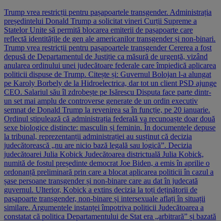
Trump vrea restricții pentru pașapoartele transgender. Administrația
președintelui Donald Trump a solicitat vineri Curții Supreme a
Statelor Unite să permită blocarea emiterii de pașapoarte care
reflectă identitățile de gen ale americanilor transgender și non-binari.
Trump vrea restricții pentru pașapoartele transgender Cererea a fost
depusă de Departamentul de Justiție ca măsură de urgență, vizând
anularea ordinului unei judecătoare federale care împiedică aplicarea
politicii dispuse de Trump. Citește și: Guvernul Bolojan l-a alungat
pe Karoly Borbely de la Hidroelectrica, dar tot un client PSD ajunge
CEO. Salariul său îl zdrobește pe Isărescu Disputa face parte dintr-
un set mai amplu de controverse generate de un ordin executiv
semnat de Donald Trump la revenirea sa în funcție, pe 20 ianuarie.
Ordinul stipulează că administrația federală va recunoaște doar două
sexe biologice distincte: masculin și feminin. În documentele depuse
la tribunal, reprezentanții administrației au susținut că decizia
judecătorească „nu are nicio bază legală sau logică”. Decizia
judecătoarei Julia Kobick Judecătoarea districtuală Julia Kobick,
numită de fostul președinte democrat Joe Biden, a emis în aprilie o
ordonanță preliminară prin care a blocat aplicarea politicii în cazul a
șase persoane transgender și non-binare care au dat în judecată
guvernul. Ulterior, Kobick a extins decizia la toți deținătorii de
pașapoarte transgender, non-binare și intersexuale aflați în situații
similare. Argumentele instanței împotriva politicii Judecătoarea a
constatat că politica Departamentului de Stat era „arbitrară” și bazată