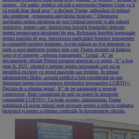
naștere. „De astăzi, politica oficială a guvernului Statelor Unite va fi
că există doar două sexe,” a declarat Trump, adăugând că ordinul
său urmărește „restaurarea adevărului biologic.” Eliminarea
sprijinului pentru ideologia de gen Ordinul prevede și alte măsuri
restrictive, printre care: Interzicerea folosirii fondurilor federale
pentru promovarea ideologiei de gen. Refuzarea îngrijirii hormonale
pentru tranziția de gen. Interzicerea participării femeilor transgender
la competiții sportive feminine. Aceste măsuri au fost introduse ca
parte a unei platforme politice prin care Trump promite să limiteze
ceea ce el numește „nebunia transgender.” Genul „X” pe
documentele oficiale Primul pașaport american cu genul „X” a fost
emis în 2021, oferind o opțiune pentru persoanele care nu se
identifică exclusiv cu genul masculin sau feminin. În timpul
administrației Biden, această politică a fost considerată un pas
important pentru recunoașterea drepturilor persoanelor LGBTQ+.
Decizia de a elimina genul „X” de pe pașapoarte a generat
controverse, fiind considerată de unii un regres în drepturile
comunității LGBTQ+. Cu toate acestea, administrația Trump
subliniază că aceste măsuri sunt necesare pentru a reflecta realitatea
biologică și pentru a elimina confuziile în documentele oficiale.