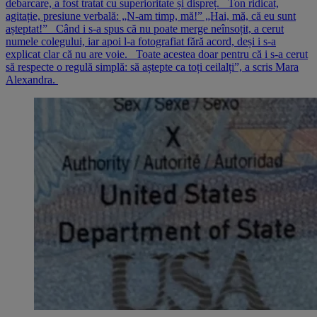
debarcare, a fost tratat cu superioritate și dispreț. Ton ridicat,
agitație, presiune verbală: „N-am timp, mă!” „Hai, mă, că eu sunt
așteptat!” Când i s-a spus că nu poate merge neînsoțit, a cerut
numele colegului, iar apoi l-a fotografiat fără acord, deși i s-a
explicat clar că nu are voie. Toate acestea doar pentru că i s-a cerut
să respecte o regulă simplă: să aștepte ca toți ceilalți”, a scris Mara
Alexandra.