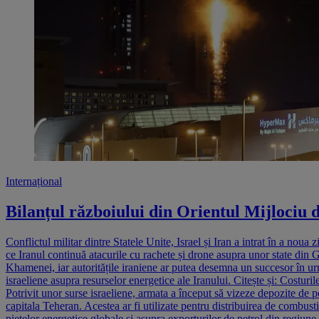
Internațional
Bilanțul războiului din Orientul Mijlociu
Conflictul militar dintre Statele Unite, Israel și Iran a intrat în a nou
ce Iranul continuă atacurile cu rachete și drone asupra unor state din 
Khamenei, iar autoritățile iraniene ar putea desemna un succesor în urmă
israeliene asupra resurselor energetice ale Iranului. Citește și: Costur
Potrivit unor surse israeliene, armata a început să vizeze depozite de p
capitala Teheran. Acestea ar fi utilizate pentru distribuirea de combustib
piețelor energetice globale și asupra exporturilor de petrol din regiun