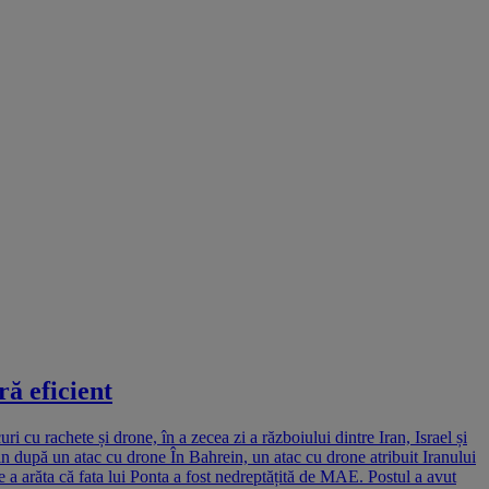
ră eficient
 cu rachete și drone, în a zecea zi a războiului dintre Iran, Israel și
rein după un atac cu drone În Bahrein, un atac cu drone atribuit Iranului
 de a arăta că fata lui Ponta a fost nedreptățită de MAE. Postul a avut