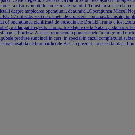
ărării, Pete Hegseth, a declarat că raidul aerian desfășurat în noaptea 
rațiunea a distrus ambițiile nucleare ale Iranului. Totuși nu se știe clar
etalii despre amploarea operațiunii, denumită „Operațiunea Miezul Nopți
BU-57 utilizate; zeci de rachete de croazieră Tomahawk lansate; implic
iat că operațiunea planificată de președintele Donald Trump a fost „curaj
culte”, a adăugat Hegseth. Trump: Instalațiile de la Natanz, Isfahan și 
, Isfahan și Fordow. Acestea reprezentau puncte-cheie în programul nucle
pagubele produse sunt încă în curs, în special în cazul complexului subte
nă lansabilă de bombardierele B-2. În prezent, nu este clar dacă Iranul