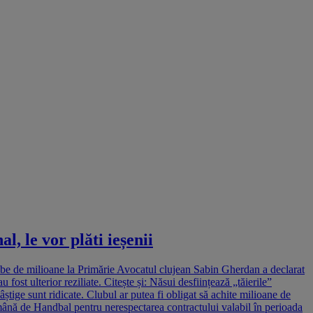
, le vor plăti ieșenii
gube de milioane la Primărie Avocatul clujean Sabin Gherdan a declarat
ost ulterior reziliate. Citește și: Năsui desființează „tăierile”
âștige sunt ridicate. Clubul ar putea fi obligat să achite milioane de
Română de Handbal pentru nerespectarea contractului valabil în perioada