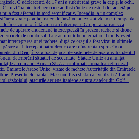
urgicale. O adolescentă de 17 ani a suferit răni grave la cap și la ochi,
. Cu o zi înainte, trei persoane au fost rănite de resturi de rachetă pe
tura nu a fost afectată în mod semnificativ. Incendiu la un complex
st înregistrate pagube materiale, însă nu au existat victime. Compania
ale în cazul unor întârzieri sau întreruperi. Grupul a transmis că
mele de apărare antiaeriană interceptează în prezent rachete și drone
 rezervoarele de combustibil ale aeroportului internațional din Kuweit.
rmat interceptarea unei rachete, după ce orașul a fost vizat în ultimele
 apărare au interceptat patru drone care se îndreptau spre câmpul
lomatic din Riad, însă a fost dejucat de sistemele de apărare. Incidentul
ndul deteriorării situației de securitate, Statele Unite au anunțat
toritățile americane. Armata SUA a confirmat și moartea celui de-al
tie. Emiratele Arabe Unite, vizate de rachete Autoritățile din Emiratele
ctime. Președintele iranian Massoud Pezeshkian a avertizat că Iranul
utul războiului, atacurile aeriene iraniene asupra statelor din Golf –