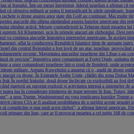
n al Iranului. Într-un mesaj înregistrat, liderul israelian a afirmat că op
nd că ofensiva militară ar putea fi intensificată în zilele următoare. Iran
rachete și drone asupra unor state din Golf au continuat. Mai multe țări 
ne pentru atacurile din ultima săptămână asupra bazelor americane din reg
anului rămâne activă. Mesaje contradictorii la Teheran după moartea lui K
ui suprem Ali Khamenei, ucis în primele atacuri ale războiului. Deși preș
ranul va continua atacurile împotriva intereselor americane. În același tim
hamenei, aflat la conducerea Republicii Islamice timp de aproape patru 
 hotel din centrul Beirutului a fost lovit de un atac israelian, provocând
bardamentele recente. Majoritatea atacurilor israeliene din Liban s-au co
vitură de precizie” împotriva unor comandanți ai Forței Quds, unitatea de
iune a unor comandouri israeliene într-o zonă de frontieră, unde acestea c
cidente militare. Armata Kuweitului a anunțat că o „undă de drone ostile”
de atacuri cu drone. În Emiratele Arabe Unite, clădiri din zona Dubai Ma
 Irak În nordul Irakului, două drone încărcate cu explozibili au fost dob
 când martorii au raportat explozii și activitatea intensă a sistemelor d
tea lua în considerare trimiterea de trupe terestre în Iran. Totuși, lider
te bun”, a spus Trump. Washingtonul nu vrea implicarea kurzilor Trump a 
otrivit cărora CIA ar fi analizat posibilitatea de a sprijini aceste grupăr
em să complicăm și mai mult acest război”, a afirmat liderul american. Di
oli primare din Iran, care ar fi provocat moartea a cel puțin 168 de copii 