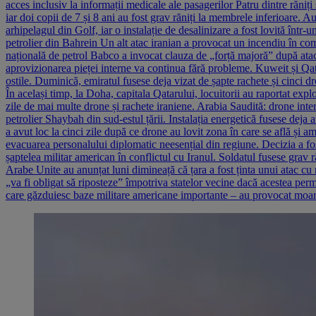
acces inclusiv la informații medicale ale pasagerilor Patru dintre răniți 
iar doi copii de 7 și 8 ani au fost grav răniți la membrele inferioare. Au
arhipelagul din Golf, iar o instalație de desalinizare a fost lovită într
petrolier din Bahrein Un alt atac iranian a provocat un incendiu în co
națională de petrol Babco a invocat clauza de „forță majoră” după atacul
aprovizionarea pieței interne va continua fără probleme. Kuweit și Qata
ostile. Duminică, emiratul fusese deja vizat de șapte rachete și cinci d
În același timp, la Doha, capitala Qatarului, locuitorii au raportat explo
zile de mai multe drone și rachete iraniene. Arabia Saudită: drone int
petrolier Shaybah din sud-estul țării. Instalația energetică fusese deja 
a avut loc la cinci zile după ce drone au lovit zona în care se află și 
evacuarea personalului diplomatic neesențial din regiune. Decizia a fos
șaptelea militar american în conflictul cu Iranul. Soldatul fusese grav 
Arabe Unite au anunțat luni dimineață că țara a fost ținta unui atac c
„va fi obligat să riposteze” împotriva statelor vecine dacă acestea permi
care găzduiesc baze militare americane importante – au provocat moarte