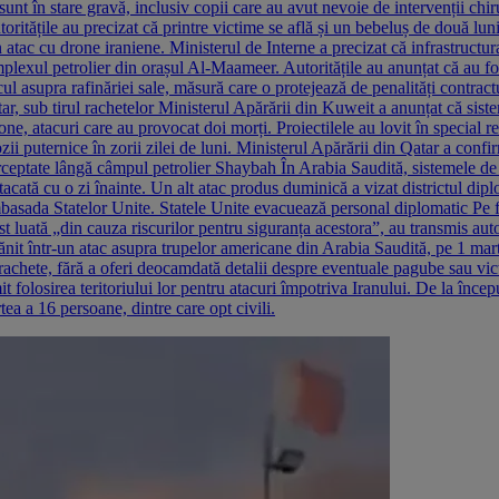
sunt în stare gravă, inclusiv copii care au avut nevoie de intervenții chir
toritățile au precizat că printre victime se află și un bebeluș de două luni
-un atac cu drone iraniene. Ministerul de Interne a precizat că infrastruc
mplexul petrolier din orașul Al-Maameer. Autoritățile au anunțat că au fo
 asupra rafinăriei sale, măsură care o protejează de penalități contractu
r, sub tirul rachetelor Ministerul Apărării din Kuweit a anunțat că siste
rone, atacuri care au provocat doi morți. Proiectilele au lovit în special
zii puternice în zorii zilei de luni. Ministerul Apărării din Qatar a confi
erceptate lângă câmpul petrolier Shaybah În Arabia Saudită, sistemele de
atacată cu o zi înainte. Un alt atac produs duminică a vizat districtul dip
ambasada Statelor Unite. Statele Unite evacuează personal diplomatic Pe fo
t luată „din cauza riscurilor pentru siguranța acestora”, au transmis au
rănit într-un atac asupra trupelor americane din Arabia Saudită, pe 1 mar
u rachete, fără a oferi deocamdată detalii despre eventuale pagube sau vi
t folosirea teritoriului lor pentru atacuri împotriva Iranului. De la încep
a a 16 persoane, dintre care opt civili.