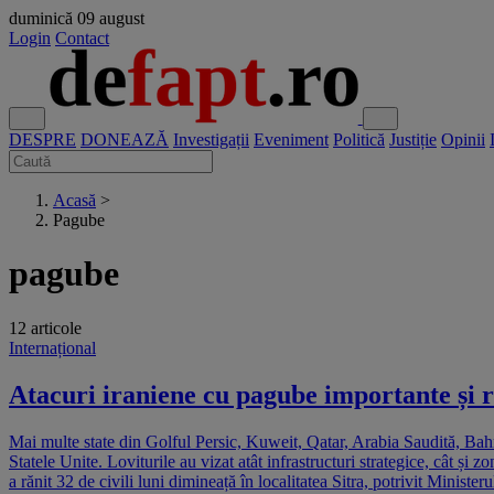
duminică
09 august
Login
Contact
DESPRE
DONEAZĂ
Investigații
Eveniment
Politică
Justiție
Opinii
Acasă
>
Pagube
pagube
12 articole
Internațional
Atacuri iraniene cu pagube importante și ră
Mai multe state din Golful Persic, Kuweit, Qatar, Arabia Saudită, Bahrei
Statele Unite. Loviturile au vizat atât infrastructuri strategice, cât ș
a rănit 32 de civili luni dimineață în localitatea Sitra, potrivit Minist