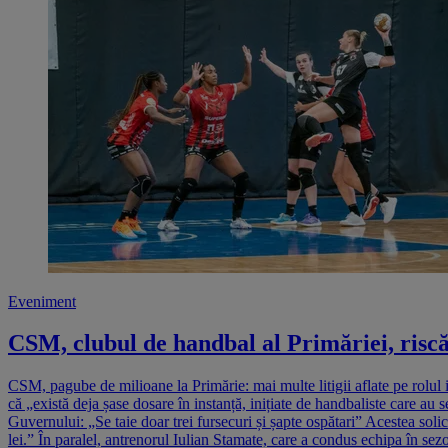
Eveniment
CSM, clubul de handbal al Primăriei, riscă s
CSM, pagube de milioane la Primărie: mai multe litigii aflate pe rolul
că „există deja șase dosare în instanță, inițiate de handbaliste care au
Guvernului: „Se taie doar trei fursecuri și șapte ospătari” Acestea solic
lei.” În paralel, antrenorul Iulian Stamate, care a condus echipa în se