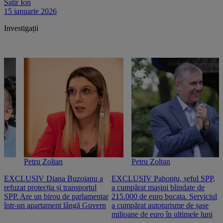
Satir Ion
15 ianuarie 2026
Investigații
Petru Zoltan
Petru Zoltan
EXCLUSIV Diana Buzoianu a
EXCLUSIV Pahonțu, șeful SPP,
E
refuzat protecția și transportul
a cumpărat mașini blindate de
u
SPP. Are un birou de parlamentar
215.000 de euro bucata. Serviciul
c
într-un apartament lângă Guvern
a cumpărat autoturisme de șase
O
milioane de euro în ultimele luni
p