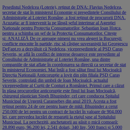
Pesedistul Nedelcea (Loterie), reținut de DNA: Flavius Nedelcea,
secretar de stat în ministerul Economie și președintele Consiliului de
Administrație al Loteriei Române, a fost reținut de procurorii DNA.
Acuzația: ar fi intervenit la pe lângă șeful interimar al Agenției
Naționale pentru Protecția Consumatorilor, Sebastian Ioan Hotca,
pentru a schimba un șef de la Protecția Consumatorilor. Citește
și: ANALIZĂ De ce aproape nimeni nu vrea alegeri la București:
conflicte mocnite în partide, risc să câștige suveraniștii lui Georgescu
DeFapt.ro a dezvăluit că Nedelcea, vicepreședintele al PSD Caraș
Severin, se află în conflict de interese deoarece este președinte al
Consiliului de Administrație al Loteriei Române, una dintre
companiile de stat aflate în coordonarea sa directă ca secretar de stat
în ministerul Economiei. Mai întâi a fost săltat finul lui Mocioalcă
Direcția Națională Anticorupție a lovit din plin filiala PSD Caraș
Severin, controlată din umbră de Ioan Mocioalcă, actualul
vicepreședinte al Curții de Conturi a României. Primul care a căzut
în plasa procurorilor anticorupție este finul lui Ioan Mocioalcă,
chirurgul plastician Singh Bhupinder, cel care conducea Spitalul
Municipal de Urgență Caransebeș din anul 2019. Acesta a fost
reținut pentru 24 de ore pentru luare de mită: Bhupinder a cerut
250.000 de lei pentru un contract de lucrări în valoare de 904.000
lei, care prevedea lucrări de reparații la etajul șase al Spitalului
Municipal. La percheziții, anchetatorii au găsit o mică comoară:
28.890 euro, 96.200 lei, 2.541 dolari, 340 lire, 500 franci și 5.000