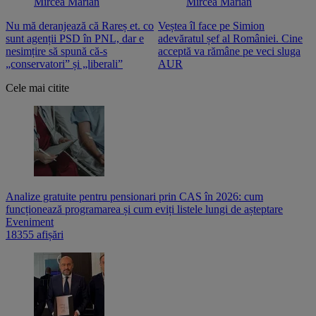
Mircea Marian
Mircea Marian
Nu mă deranjează că Rareș et. co
Veștea îl face pe Simion
S
sunt agenții PSD în PNL, dar e
adevăratul șef al României. Cine
n
nesimțire să spună că-s
acceptă va rămâne pe veci sluga
o
„conservatori” și „liberali”
AUR
Cele mai citite
Analize gratuite pentru pensionari prin CAS în 2026: cum
funcționează programarea și cum eviți listele lungi de așteptare
Eveniment
18355 afișări