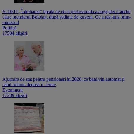
VIDEO „Întrebarea” lipsită de etică profesională a angajatei Gândul
către premierul Bolojan, după ședința de guvern. Ce a răspuns prim-
ministrul
Politică
17504 afișări
Ajutoare de stat pentru pensionari în 2026: ce bani vin automat și
când trebuie depusă o cerere
Eveniment
17289 afișări