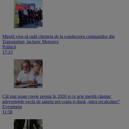
Miruță vrea să radă clientela de la conducerea companiilor din
Transporturi, inclusiv Metrorex
Politică
17:15
Cât mai poate crește pensia în 2026 și ce acte merită căutate:
adeverințele vechi de salariu pot conta și după „mica recalculare”
Eveniment
11:58