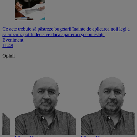
Ce acte trebuie să păstreze bugetarii înainte de aplicarea noii legi a
salarizării: pot fi decisive dacă apar erori și contestații
Eveniment
11:48
Opinii