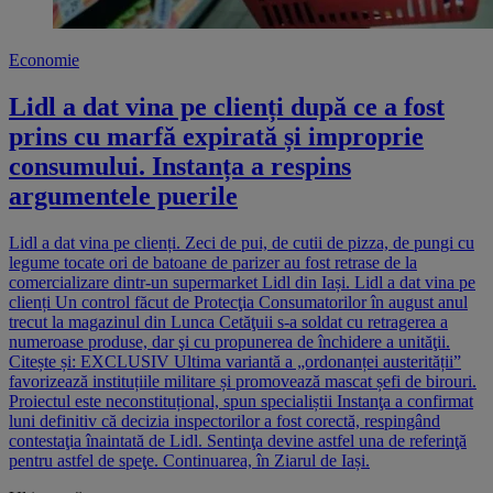
Economie
Lidl a dat vina pe clienți după ce a fost
prins cu marfă expirată și improprie
consumului. Instanța a respins
argumentele puerile
Lidl a dat vina pe clienți. Zeci de pui, de cutii de pizza, de pungi cu
legume tocate ori de batoane de parizer au fost retrase de la
comercializare dintr-un supermarket Lidl din Iași. Lidl a dat vina pe
clienți Un control făcut de Protecţia Consumatorilor în august anul
trecut la magazinul din Lunca Cetăţuii s-a soldat cu retragerea a
numeroase produse, dar şi cu propunerea de închidere a unităţii.
Citește și: EXCLUSIV Ultima variantă a „ordonanței austerității”
favorizează instituțiile militare și promovează mascat șefi de birouri.
Proiectul este neconstituțional, spun specialiștii Instanţa a confirmat
luni definitiv că decizia inspectorilor a fost corectă, respingând
contestaţia înaintată de Lidl. Sentinţa devine astfel una de referinţă
pentru astfel de speţe. Continuarea, în Ziarul de Iași.