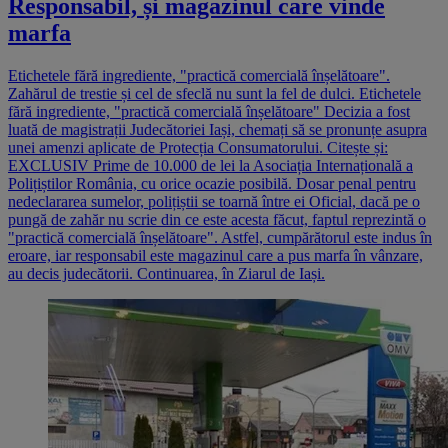
Responsabil, și magazinul care vinde
marfa
Etichetele fără ingrediente, "practică comercială înșelătoare".
Zahărul de trestie și cel de sfeclă nu sunt la fel de dulci. Etichetele
fără ingrediente, "practică comercială înșelătoare" Decizia a fost
luată de magistrații Judecătoriei Iași, chemați să se pronunțe asupra
unei amenzi aplicate de Protecția Consumatorului. Citește și:
EXCLUSIV Prime de 10.000 de lei la Asociația Internațională a
Polițiștilor România, cu orice ocazie posibilă. Dosar penal pentru
nedeclararea sumelor, polițiștii se toarnă între ei Oficial, dacă pe o
pungă de zahăr nu scrie din ce este acesta făcut, faptul reprezintă o
"practică comercială înșelătoare". Astfel, cumpărătorul este indus în
eroare, iar responsabil este magazinul care a pus marfa în vânzare,
au decis judecătorii. Continuarea, în Ziarul de Iași.