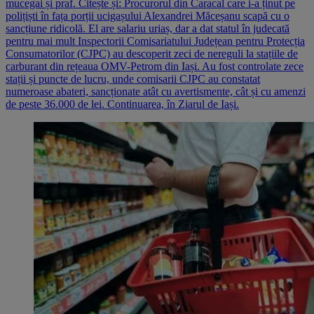
mucegai și praf. Citește și: Procurorul din Caracal care i-a ținut pe
polițiști în fața porții ucigașului Alexandrei Măceșanu scapă cu o
sancțiune ridicolă. El are salariu uriaș, dar a dat statul în judecată
pentru mai mult Inspectorii Comisariatului Județean pentru Protecția
Consumatorilor (CJPC) au descoperit zeci de nereguli la stațiile de
carburant din rețeaua OMV-Petrom din Iași. Au fost controlate zece
stații și puncte de lucru, unde comisarii CJPC au constatat
numeroase abateri, sancționate atât cu avertismente, cât și cu amenzi
de peste 36.000 de lei. Continuarea, în Ziarul de Iași.