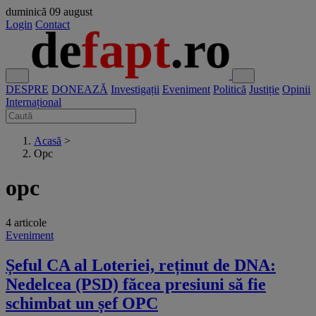
duminică
09 august
Login
Contact
DESPRE
DONEAZĂ
Investigații
Eveniment
Politică
Justiție
Opinii
Internațional
Acasă
>
Opc
opc
4 articole
Eveniment
Șeful CA al Loteriei, reținut de DNA:
Nedelcea (PSD) făcea presiuni să fie
schimbat un șef OPC