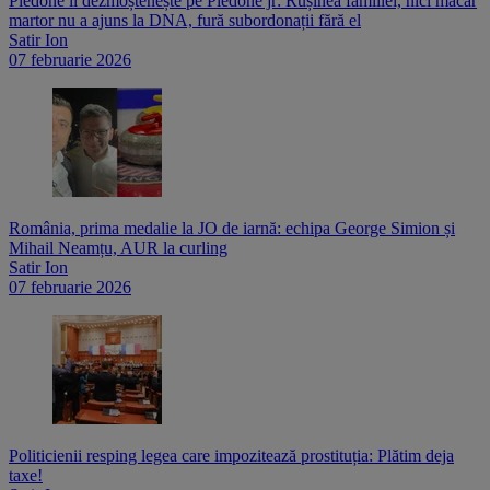
Piedone îl dezmoștenește pe Piedone jr: Rușinea familiei, nici măcar
martor nu a ajuns la DNA, fură subordonații fără el
Satir Ion
07 februarie 2026
România, prima medalie la JO de iarnă: echipa George Simion și
Mihail Neamțu, AUR la curling
Satir Ion
07 februarie 2026
Politicienii resping legea care impozitează prostituția: Plătim deja
taxe!