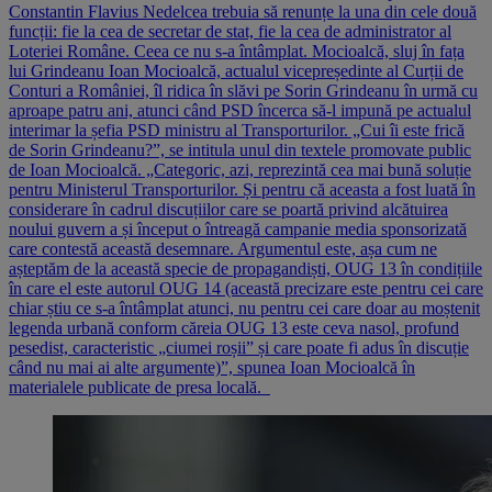
Constantin Flavius Nedelcea trebuia să renunțe la una din cele două
funcții: fie la cea de secretar de stat, fie la cea de administrator al
Loteriei Române. Ceea ce nu s-a întâmplat. Mocioalcă, sluj în fața
lui Grindeanu Ioan Mocioalcă, actualul vicepreședinte al Curții de
Conturi a României, îl ridica în slăvi pe Sorin Grindeanu în urmă cu
aproape patru ani, atunci când PSD încerca să-l impună pe actualul
interimar la șefia PSD ministru al Transporturilor. „Cui îi este frică
de Sorin Grindeanu?”, se intitula unul din textele promovate public
de Ioan Mocioalcă. „Categoric, azi, reprezintă cea mai bună soluție
pentru Ministerul Transporturilor. Și pentru că aceasta a fost luată în
considerare în cadrul discuțiilor care se poartă privind alcătuirea
noului guvern a și început o întreagă campanie media sponsorizată
care contestă această desemnare. Argumentul este, așa cum ne
așteptăm de la această specie de propagandiști, OUG 13 în condițiile
în care el este autorul OUG 14 (această precizare este pentru cei care
chiar știu ce s-a întâmplat atunci, nu pentru cei care doar au moștenit
legenda urbană conform căreia OUG 13 este ceva nasol, profund
pesedist, caracteristic „ciumei roșii” și care poate fi adus în discuție
când nu mai ai alte argumente)”, spunea Ioan Mocioalcă în
materialele publicate de presa locală.