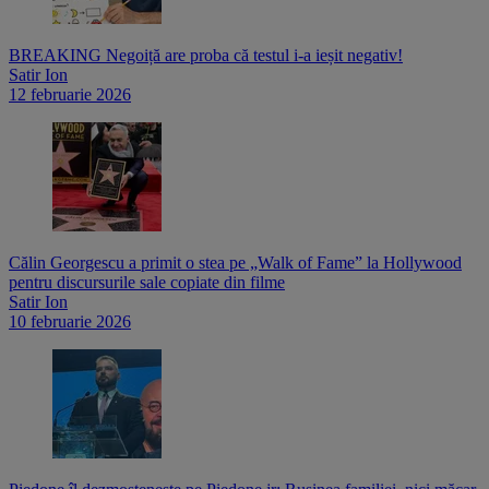
BREAKING Negoiță are proba că testul i-a ieșit negativ!
Satir Ion
12 februarie 2026
Călin Georgescu a primit o stea pe „Walk of Fame” la Hollywood
pentru discursurile sale copiate din filme
Satir Ion
10 februarie 2026