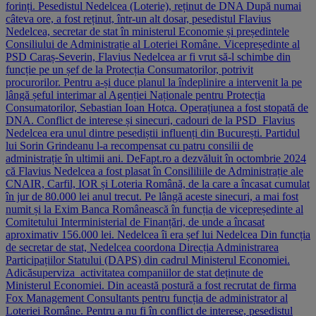
forinți. Pesedistul Nedelcea (Loterie), reținut de DNA După numai
câteva ore, a fost reținut, într-un alt dosar, pesedistul Flavius
Nedelcea, secretar de stat în ministerul Economie și președintele
Consiliului de Administrație al Loteriei Române. Vicepreședinte al
PSD Caraș-Severin, Flavius Nedelcea ar fi vrut să-l schimbe din
funcție pe un șef de la Protecția Consumatorilor, potrivit
procurorilor. Pentru a-și duce planul la îndeplinire a intervenit la pe
lângă șeful interimar al Agenției Naționale pentru Protecția
Consumatorilor, Sebastian Ioan Hotca. Operațiunea a fost stopată de
DNA. Conflict de interese și sinecuri, cadouri de la PSD Flavius
Nedelcea era unul dintre pesediștii influenți din București. Partidul
lui Sorin Grindeanu l-a recompensat cu patru consilii de
administrație în ultimii ani. DeFapt.ro a dezvăluit în octombrie 2024
că Flavius Nedelcea a fost plasat în Consililiile de Administrație ale
CNAIR, Carfil, IOR și Loteria Română, de la care a încasat cumulat
în jur de 80.000 lei anul trecut. Pe lângă aceste sinecuri, a mai fost
numit și la Exim Banca Românească în funcția de vicepreședinte al
Comitetului Interministerial de Finanțări, de unde a încasat
aproximativ 156.000 lei. Nedelcea îi era șef lui Nedelcea Din funcția
de secretar de stat, Nedelcea coordona Direcția Administrarea
Participațiilor Statului (DAPS) din cadrul Ministerul Economiei.
Adicăsuperviza activitatea companiilor de stat deținute de
Ministerul Economiei. Din această postură a fost recrutat de firma
Fox Management Consultants pentru funcția de administrator al
Loteriei Române. Pentru a nu fi în conflict de interese, pesedistul