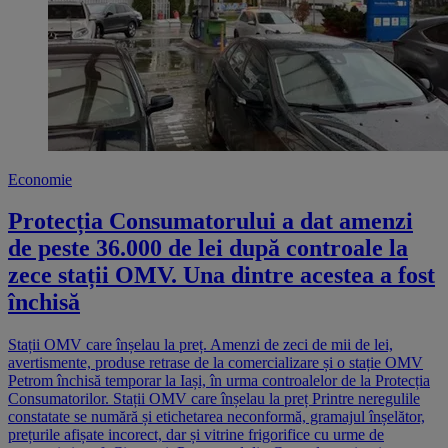
Economie
Protecția Consumatorului a dat amenzi
de peste 36.000 de lei după controale la
zece stații OMV. Una dintre acestea a fost
închisă
Stații OMV care înșelau la preț. Amenzi de zeci de mii de lei,
avertismente, produse retrase de la comercializare și o stație OMV
Petrom închisă temporar la Iași, în urma controalelor de la Protecția
Consumatorilor. Stații OMV care înșelau la preț Printre neregulile
constatate se numără și etichetarea neconformă, gramajul înșelător,
prețurile afișate incorect, dar și vitrine frigorifice cu urme de