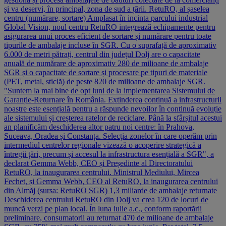
și va deservi, în principal, zona de sud a țării. RetuRO, al șaselea
centru (numărare, sortare) Amplasat în incinta parcului industrial
Global Vision, noul centru RetuRO integrează echipamente pentru
asigurarea unui proces eficient de sortare și numărare pentru toate
tipurile de ambalaje incluse în SGR. Cu o suprafață de aproximativ
6.000 de metri pătrați, centrul din județul Dolj are o capacitate
anuală de numărare de aproximativ 280 de milioane de ambalaje
SGR și o capacitate de sortare și procesare pe tipuri de materiale
(PET, metal, sticlă) de peste 820 de milioane de ambalaje SGR.
"Suntem la mai bine de opt luni de la implementarea Sistemului de
Garanție-Returnare în România. Extinderea continuă a infrastructurii
noastre este esențială pentru a răspunde nevoilor în continuă evoluție
ale sistemului și creșterea ratelor de reciclare. Până la sfârșitul acestui
an planificăm deschiderea altor patru noi centre: în Prahova,
Suceava, Oradea și Constanța. Selecția zonelor în care operăm prin
intermediul centrelor regionale vizează o acoperire strategică a
întregii țări, precum și accesul la infrastructura esențială a SGR", a
declarat Gemma Webb, CEO și Președinte al Directoratului
RetuRO, la inaugurarea centrului. Ministrul Mediului, Mircea
Fechet, și Gemma Webb, CEO al RetuRO, la inaugurarea centrului
din Almăj (sursa: RetuRO SGR) 1,3 miliarde de ambalaje returnate
Deschiderea centrului RetuRO din Dolj va crea 120 de locuri de
muncă verzi pe plan local. În luna iulie a.c., conform raportării
preliminare, consumatorii au returnat 470 de milioane de ambalaje