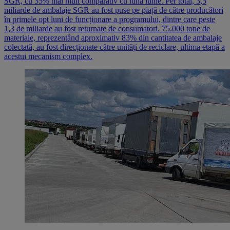
SGR, cu 35% mai mult comparativ cu luna iunie. Per total, 3,5
miliarde de ambalaje SGR au fost puse pe piață de către producători
în primele opt luni de funcționare a programului, dintre care peste
1,3 de miliarde au fost returnate de consumatori. 75.000 tone de
materiale, reprezentând aproximativ 83% din cantitatea de ambalaje
colectată, au fost direcționate către unități de reciclare, ultima etapă a
acestui mecanism complex.