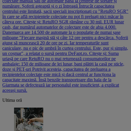
colectate manual sau de automate până la centrele de sortare și
numărare. Șoferii așteaptă și o zi întreagă Întrucât capacitatea
centrului este limitată, sacii speciali inscripționați cu "RetuRO SGR"
în care se află recipientele colectate nu pot fi preluați nici măcar în
câteva ore. Citește și: RetuRO SGR rămâne cu 30 mil. EUR lunar
cash, dar numărul automatelor de colectare este de abia 4.000.
Danemarca are 14.500 de automate la o populație de numai șase
milioane "Fiecare mașină stă și câte 12 ore pentru a descărca. Șoferii
ajung să muncească 20 de ore pe zi. Iar temperaturile sunt
caniculare, nu e pic de umbră în curtea centrului. Este, pur și simplu,
un coșmar", a relatat o sursă pentru DeFapt.ro. Citește și: Suma
uriașă pe care RetuRO nu o mai returnează consumatorilor pe
ambalaje: 150 de milioane de lei lunar, bani plătiți la casă pe sticle,
doze și PET-uri Potrivit acesteia, capacitatea de preluarea a
recipientelor colectate este mică și dacă centrul ar funcționa la
capacitate maximă. Însă benzile transportoare din hala de la
Giarmata se defectează iar personalul este insuficient, a explicat
aceeași sursă.
Ultima oră