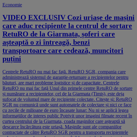
Economie
VIDEO EXCLUSIV Cozi uriașe de mașini
care aduc recipiente la centrul de sortare
RetuRO de la Giarmata, șoferi care
așteaptă o zi întreagă, benzi
transportoare care cedează, muncitori
puțini
Centrele RetuRO nu mai fac față. RetuRO SGR, compania care
administrează sistemul de garanție-returnare a recipientelor pentru
băuturi, are mari probleme logistice și de capacitate. Centrele
RetuRO nu mai fac față Unul din primele centre RetuRO de sortare
și numărare a recipientelor, cel de la Giarmata (Timiș), este deja
sufocat de volumul mare de recipiente colectate. Citește și: RetuRO
SGR nu comunică unde sunt automatele de colectare și nici ce face
cu zecile de milioane de euro încasate lunar: Nu ni se aplică legea
informațiilor de interes public Potrivit unor imagini filmate recent în
curtea centrului de la Giarmata, coada mașinilor care așteaptă să
descarce încărcătura este uriașă. Mașinile sunt ale companiilor
contractate de către RetuRO SGR pentru a transporta recipientele