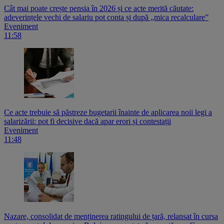
Cât mai poate crește pensia în 2026 și ce acte merită căutate:
adeverințele vechi de salariu pot conta și după „mica recalculare”
Eveniment
11:58
Ce acte trebuie să păstreze bugetarii înainte de aplicarea noii legi a
salarizării: pot fi decisive dacă apar erori și contestații
Eveniment
11:48
Nazare, consolidat de menținerea ratingului de țară, relansat în cursa