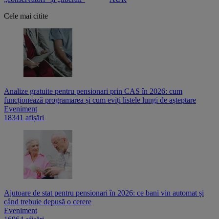
Cele mai citite
Analize gratuite pentru pensionari prin CAS în 2026: cum
funcționează programarea și cum eviți listele lungi de așteptare
Eveniment
18341 afișări
Ajutoare de stat pentru pensionari în 2026: ce bani vin automat și
când trebuie depusă o cerere
Eveniment