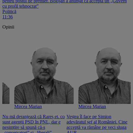
pentru postul de premier. Bolojan a anunțat că acceptă un „Guvern
cu profil tehnocrat”
Politică
11:36
Opinii
Mircea Marian
Mircea Marian
Nu mă deranjează că Rareș et. co
Veștea îl face pe Simion
S
sunt agenții PSD în PNL, dar e
adevăratul șef al României. Cine
n
nesimțire să spună că-s
acceptă va rămâne pe veci sluga
o
„conservatori” și „liberali”
AUR