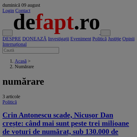
duminică
09 august
Login
Contact
DESPRE
DONEAZĂ
Investigații
Eveniment
Politică
Justiție
Opinii
Internațional
Acasă
>
Numărare
numărare
3 articole
Politică
Crin Antonescu scade, Nicușor Dan
crește: când mai sunt peste trei milioane
de voturi de numărat, sub 130.000 de