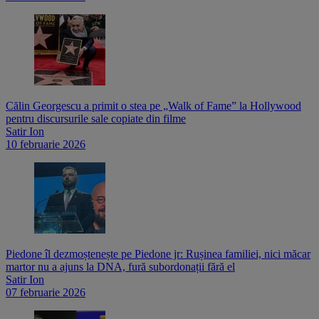
Călin Georgescu a primit o stea pe „Walk of Fame” la Hollywood
pentru discursurile sale copiate din filme
Satir Ion
10 februarie 2026
Piedone îl dezmoștenește pe Piedone jr: Rușinea familiei, nici măcar
martor nu a ajuns la DNA, fură subordonații fără el
Satir Ion
07 februarie 2026