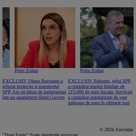
Petru Zoltan
Petru Zoltan
EXCLUSIV Diana Buzoianu a
EXCLUSIV Pahonțu, șeful SPP,
E
refuzat protecția și transportul
a cumpărat mașini blindate de
u
SPP. Are un birou de parlamentar
215.000 de euro bucata. Serviciul
c
într-un apartament lângă Guvern
a cumpărat autoturisme de șase
O
milioane de euro în ultimele luni
p
© 2026 Asociația
"Doar Fapte"
Toate drepturile rezervate