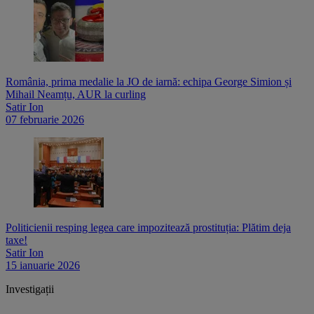
România, prima medalie la JO de iarnă: echipa George Simion și
Mihail Neamțu, AUR la curling
Satir Ion
07 februarie 2026
Politicienii resping legea care impozitează prostituția: Plătim deja
taxe!
Satir Ion
15 ianuarie 2026
Investigații