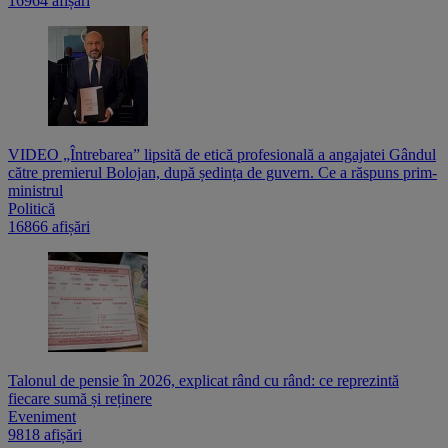
16964 afișări
VIDEO „Întrebarea” lipsită de etică profesională a angajatei Gândul
către premierul Bolojan, după ședința de guvern. Ce a răspuns prim-
ministrul
Politică
16866 afișări
Talonul de pensie în 2026, explicat rând cu rând: ce reprezintă
fiecare sumă și reținere
Eveniment
9818 afișări