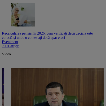
Recalcularea pensiei în 2026: cum verificați dacă decizia este
corectă și unde o contestați dacă apar erori
Eveniment
7991 afișări
Video