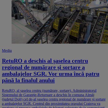
Mediu
RetuRO a deschis al șaselea centru
regional de numărare și sortare a
ambalajelor SGR. Vor urma încă patru
până la finalul anului
RetuRO, al șaselea centru (numărare, sortare). Administratorul
Sistemului de Garanție-Returnare a deschis în comuna Almăj
(județul Dolj) cel de-al șaselea centru regional de numărare și sortare
a ambalajelor SGR. Centrul din proximitatea orașului Craiova va
gestiona și procesa ambalajele de băuturi colectate de la comercianți