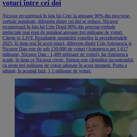
voturi între cei doi
Nicușor recuperează în fața lui Crin: la aproape 90% din procvese-
verbale numărate, diferența dintre cei doi se reduce. Nicușor
recuperează în fața lui Crin După 90% din procese-verbale
prelucrate mai erau de numărat aproape trei milioane de voturi.
Citește și: LIVE Rezultatele numărării voturilor la prezidențialele
2025, în timp real În acest punct, diferența dintre Crin Antonescu și
Nicușor Dan este de sub 130.000 de voturi (Antonescu are 1,617
milioane, Nicușor Dan - 1,489 milioane de voturi). Iar Antonescu
scade, în timp ce Nicușor crește. Simion este câștigător incontestabil,
cu peste trei milioane de voturi adunate în acest moment. Ponta a
adunat, în această fază, 1,1 milioane de voturi.