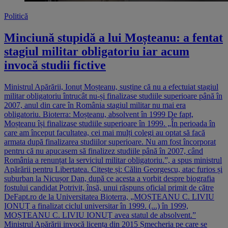
Politică
Minciună stupidă a lui Moșteanu: a fentat
stagiul militar obligatoriu iar acum
invocă studii fictive
Ministrul Apărării, Ionuț Moșteanu, susține că nu a efectuiat stagiul
militar obligatoriu întrucât nu-și finalizase studiile superioare până în
2007, anul din care în România stagiul militar nu mai era
obligatoriu. Bioterra: Moșteanu, absolvent în 1999 De fapt,
Moșteanu își finalizase studiile superioare în 1999. „În perioada în
care am început facultatea, cei mai mulți colegi au optat să facă
armata după finalizarea studiilor superioare. Nu am fost încorporat
pentru că nu apucasem să finalizez studiile până în 2007, când
România a renunțat la serviciul militar obligatoriu.”, a spus ministrul
Apărării pentru Libertatea. Citește și: Călin Georgescu, atac furios și
suburban la Nicușor Dan, după ce acesta a vorbit despre biografia
fostului candidat Potrivit, însă, unui răspuns oficial primit de către
DeFapt.ro de la Universitatea Bioterra, „MOȘTEANU C. LIVIU
IONUȚ a finalizat ciclul universitar în 1999. (...) în 1999,
MOȘTEANU C. LIVIU IONUȚ avea statul de absolvent.”
Ministrul Apărării invocă licența din 2015 Șmecheria pe care se