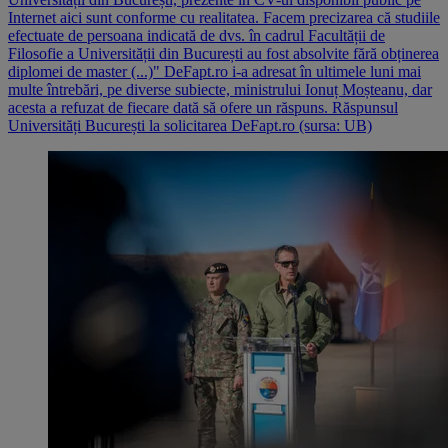
Internet aici sunt conforme cu realitatea. Facem precizarea că studiile
efectuate de persoana indicată de dvs. în cadrul Facultății de
Filosofie a Universității din București au fost absolvite fără obținerea
diplomei de master (...)" DeFapt.ro i-a adresat în ultimele luni mai
multe întrebări, pe diverse subiecte, ministrului Ionuț Moșteanu, dar
acesta a refuzat de fiecare dată să ofere un răspuns. Răspunsul
Universități București la solicitarea DeFapt.ro (sursa: UB)