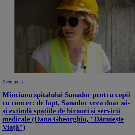
Eveniment
Minciuna spitalului Sanador pentru copii
cu cancer: de fapt, Sanador vrea doar să-
și extindă spațiile de birouri și servicii
medicale (Oana Gheorghiu, "Dăruiește
Viață")