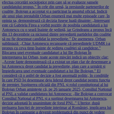
efectua cercetări sociologice prin care să se evalueze șansele
candidatului propus.” În cele din urmă, la presiunile partenerilor de
coaliție, Bolojan a acceptat și a participat la anunțul oficial. Indicii
ale unui plan prestabilit Orban enumeră mai multe episoade care, în
opinia sa, demonstrează că decizia fusese luată dinainte: „Interesant
este că Gabriela Firea a vorbit pozitiv de posibila candidatură a lui
Antonescu cu o seară înainte de ședință, iar Grindeanu a propus încă
din 13 decembrie ca niciunul dintre președinții partidelor din coaliție
să nu fie desemnat candidat la președinție.” De asemenea, Orban
subliniază: „Chiar Antonescu recunoaște că președintele UDMR i-a
propus cu ceva timp înainte de ședința coaliției să candideze.”
Blocarea unei eventuale candidaturi a lui Ilie Bolojan În
interpretarea lui Orban, toate aceste mișcări indică un obiectiv clar:
„Aceste fapte demonstrează că a existat un plan clar de desemnare a
lui Antonescu drept candidat la președinție, plan care a urmărit și
împiedicarea unei eventuale candidaturi a lui Ilie Bolojan.” El
consideră că o astfel de decizie a fost anormală politic, în condițiile
în care PSD își desemnase deja liderul drept candidat pentru funcția
de premier. Susținerea oficială din PNL și rolul constituțional al lui
Bolojan Orban amintește că, pe 26 ianuarie 2025, Consiliul Național
al PNL a validat candidatura lui Antonescu: „Ilie Bolojan a convocat
Consiliul Național al PNL și a susținut desemnarea lui Antonescu,
decizie adoptată în unanimitate de forul PNL.” Ulterior, după
preluarea funcției de președinte interimar al României, implicarea lui
Bolojan în campanie a devenit problematică din punct de vedere