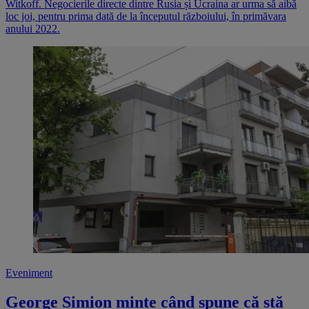
Witkoff. Negocierile directe dintre Rusia și Ucraina ar urma să aibă
loc joi, pentru prima dată de la începutul războiului, în primăvara
anului 2022.
Eveniment
George Simion minte când spune că stă