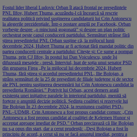
Fostul lider liberal Ludovic Orban îl atacă frontal pe președintele
PNL Ilfov, Hubert Thuma, acuzându-l că încearcă să rescrie
realitatea politică privind susținerea candidaturii lui Crin Antonescu
la alegerile prezidențiale. Într-o postare amplă pe Facebook, Orban
vorbește despre „o minciună gogonată” și despre un plan politic
orchestrat peste capul conducerii partidului. Semnături strânse fără
știrea președintelui PNL Orban susține că, la mijlocul lunii
decembrie 2024, Hubert Thuma ar fi acționat fără mandat politic din
partea conducerii centrale a partidului: Citește și: Ce sume a pompat
Thuma, prin CJ Ilfov, în postul lui Dan Voiculescu, unde își
difuzează mesajele - presă. Interviul, luat de soția unui senator PSD
din gruparea Firea „Pe la mijlocul lui decembrie 2024, Hubert
Thuma, fără știrea și acordul președintelui PNL, Ilie Bolojan, a
strâns semnături de la 25 de președinți de filiale județene și de sector
ale PNL pentru susținerea desemnării lui Crin Antonescu candidat la
președinția României.” Potrivit lui Orban, acest demers arată
existența unei inițiative paralele în interiorul partidului, menită să
forțeze o anumită decizie politică. Ședința coaliției și rezervele lui
Ilie Bolojan În 23 decembrie 2024, la reuniunea coaliției PSD–
PNL–UDMR, Crin Antonescu a fost propus candidat comun: „Crin
Antonescu a fost propus candidat al coaliției de Kelemen Hunor și
acceptat aproape imediat de PSD.” Orban precizează că Ilie Bolojan
nu s-a opus din start, dar a cerut prudență: „Deși Bolojan a fost în
principiu de acord, a cerut să nu se facă anunțul imediat, pentru a