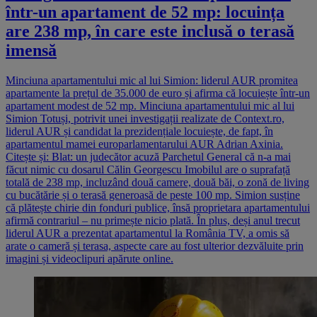
într-un apartament de 52 mp: locuința
are 238 mp, în care este inclusă o terasă
imensă
Minciuna apartamentului mic al lui Simion: liderul AUR promitea
apartamente la prețul de 35.000 de euro și afirma că locuiește într-un
apartament modest de 52 mp. Minciuna apartamentului mic al lui
Simion Totuși, potrivit unei investigații realizate de Context.ro,
liderul AUR și candidat la prezidențiale locuiește, de fapt, în
apartamentul mamei europarlamentarului AUR Adrian Axinia.
Citește și: Blat: un judecător acuză Parchetul General că n-a mai
făcut nimic cu dosarul Călin Georgescu Imobilul are o suprafață
totală de 238 mp, incluzând două camere, două băi, o zonă de living
cu bucătărie și o terasă generoasă de peste 100 mp. Simion susține
că plătește chirie din fonduri publice, însă proprietara apartamentului
afirmă contrariul – nu primește nicio plată. În plus, deși anul trecut
liderul AUR a prezentat apartamentul la România TV, a omis să
arate o cameră și terasa, aspecte care au fost ulterior dezvăluite prin
imagini și videoclipuri apărute online.