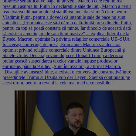
progrese semnificative până în prezent. Macron cere reînnoirea
presiunii asupra lui Putin În declarațiile sale de luni, Macron a cerut
reactivarea ultimatumului și stabilirea unei date-limită clare pentru
Vladimir Putin, pentru a dovedi că intențiile sale de pace nu sunt
autentice. „Prioritatea este să-i dăm o dată-limită președintelui Putin,
pentru ca toți să poată constata că minte. Iar dincolo de această dată
să existe o amenințare de sancțiuni masive”, a explicat liderul de la
Élysée. Macron, optimist în privința relațiilor comerciale UE–SUA
În aceeași conferință de presă, Emmanuel Macron s-a declarat
optimist privind relațiile comerciale dintre Uniunea Europeană și
Statele Unite. Declarația vine după ce Donald Trump a decis să
prelungească suspendarea taxelor vamale impuse produselor
europene, până la 9 iulie. „Sunt încrezător”, a afirmat Macron.
„Discuțiile avansează bine, a existat o conversație constructivă între
președintele Trump și Ursula von der Leyen. Sper să continuăm pe
acest drum, pentru a reveni la cele mai mici taxe posibile.”