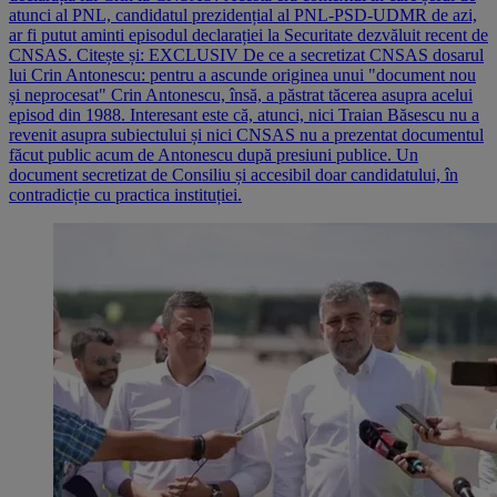
atunci al PNL, candidatul prezidențial al PNL-PSD-UDMR de azi,
ar fi putut aminti episodul declarației la Securitate dezvăluit recent de
CNSAS. Citește și: EXCLUSIV De ce a secretizat CNSAS dosarul
lui Crin Antonescu: pentru a ascunde originea unui "document nou
și neprocesat" Crin Antonescu, însă, a păstrat tăcerea asupra acelui
episod din 1988. Interesant este că, atunci, nici Traian Băsescu nu a
revenit asupra subiectului și nici CNSAS nu a prezentat documentul
făcut public acum de Antonescu după presiuni publice. Un
document secretizat de Consiliu și accesibil doar candidatului, în
contradicție cu practica instituției.