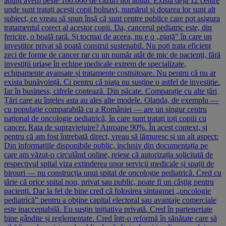
adulți avem peste 100.000 de cazuri noi anual. Există deja 12 centre
unde sunt tratați acești copii bolnavi, numărul și dotarea lor sunt alt
subiect, ce vreau să spun însă că sunt centre publice care pot asigura
tratamentul corect al acestor copii. Da, cancerul pediatric este, din
fericire, o boală rară. Și tocmai de aceea, nu e o „piață” în care un
investitor privat să poată construi sustenabil. Nu poți trata eficient
zeci de forme de cancer rar cu un număr atât de mic de pacienți, fără
investiții uriașe în echipe medicale extrem de specializate,
echipamente avansate și tratamente costisitoare. Nu pentru că nu ar
exista bunăvoință. Ci pentru că piața nu susține o astfel de investiție.
Iar în business, cifrele contează. Din păcate. Comparație cu alte țări
Țări care au înțeles asta au ales alte modele. Olanda, de exemplu —
cu populație comparabilă cu a României — are un singur centru
național de oncologie pediatrică, în care sunt tratați toți copiii cu
cancer. Rata de supraviețuire? Aproape 90%. În acest context, și
pentru că am fost întrebată direct, vreau să lămuresc și un alt aspect:
Din informațiile disponibile public, inclusiv din documentația pe
care am văzut-o circulând online, reiese că autorizația solicitată de
respectivul spital viza extinderea unor servicii medicale și spații de
birouri — nu construcția unui spital de oncologie pediatrică. Cred cu
tărie că orice spital nou, privat sau public, poate fi un câștig pentru
pacienți. Dar la fel de bine cred că folosirea sintagmei „oncologie
pediatrică” pentru a obține capital electoral sau avantaje comerciale
este inacceptabilă. Eu susțin inițiativa privată. Cred în parteneriate
bine gândite și reglementate. Cred într-o reformă în sănătate care să