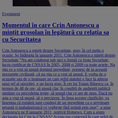
Eveniment
Momentul în care Crin Antonescu a
mințit grosolan în legătură cu relația sa
cu Securitatea
Crin Antonescu a mințit despre Securitate, grav, în cel puțin o
ocazie. Se întâmpla în ianuarie 2011. Crin Antonescu a mințit despre
Securitate "Nu am colaborat sub nici o formă cu fosta Securitate,
lucru certificat de CNSAS în 2005, 2008 și 2009 cu toate actele. Nu
știu ce a vrut să spună domnul președinte, pornesc de la această
prezumție civilizată, că nu știu ce a vrut să spună. E vorba de o
acuzație sau de o insinuare pe care șeful statului o face la adresa
unui șef al opoziției, e un lucru grav. Îi cer lui Traian Băsescu ca, în
termen de 48 de ore, să spună clar, în condiții de audiență publică
similare cu precedenta ieșire, să spună clar ce are de spus. Dacă nu
asta a vrut să spună, să o precizeze. În lipsa acestor clarificări, va
însemna că românii sunt conduși de un președinte ca o servitoare
proastă și mahalagioaică ce vorbește fără noimă prin oraș", a spus
Antonescu pe 8 ianuarie 2011, potrivit Hotnews. Cum a ajuns
declarația lui Crin la CNSAS? Acesta era contextul în care șeful de