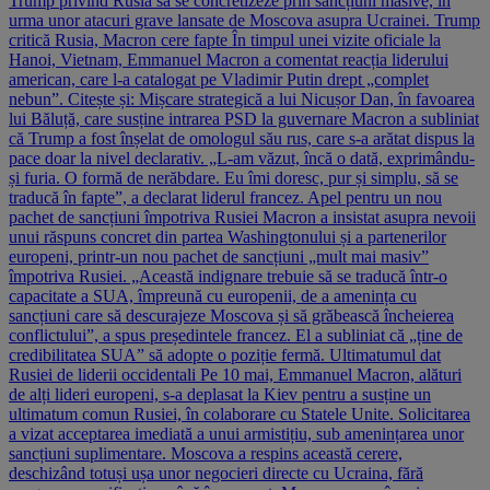
Trump privind Rusia să se concretizeze prin sancțiuni masive, în
urma unor atacuri grave lansate de Moscova asupra Ucrainei. Trump
critică Rusia, Macron cere fapte În timpul unei vizite oficiale la
Hanoi, Vietnam, Emmanuel Macron a comentat reacția liderului
american, care l-a catalogat pe Vladimir Putin drept „complet
nebun”. Citește și: Mișcare strategică a lui Nicușor Dan, în favoarea
lui Băluță, care susține intrarea PSD la guvernare Macron a subliniat
că Trump a fost înșelat de omologul său rus, care s-a arătat dispus la
pace doar la nivel declarativ. „L-am văzut, încă o dată, exprimându-
și furia. O formă de nerăbdare. Eu îmi doresc, pur și simplu, să se
traducă în fapte”, a declarat liderul francez. Apel pentru un nou
pachet de sancțiuni împotriva Rusiei Macron a insistat asupra nevoii
unui răspuns concret din partea Washingtonului și a partenerilor
europeni, printr-un nou pachet de sancțiuni „mult mai masiv”
împotriva Rusiei. „Această indignare trebuie să se traducă într-o
capacitate a SUA, împreună cu europenii, de a amenința cu
sancțiuni care să descurajeze Moscova și să grăbească încheierea
conflictului”, a spus președintele francez. El a subliniat că „ține de
credibilitatea SUA” să adopte o poziție fermă. Ultimatumul dat
Rusiei de liderii occidentali Pe 10 mai, Emmanuel Macron, alături
de alți lideri europeni, s-a deplasat la Kiev pentru a susține un
ultimatum comun Rusiei, în colaborare cu Statele Unite. Solicitarea
a vizat acceptarea imediată a unui armistițiu, sub amenințarea unor
sancțiuni suplimentare. Moscova a respins această cerere,
deschizând totuși ușa unor negocieri directe cu Ucraina, fără