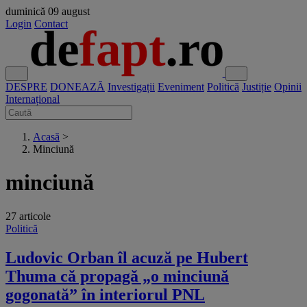
duminică
09 august
Login
Contact
DESPRE
DONEAZĂ
Investigații
Eveniment
Politică
Justiție
Opinii
Internațional
Acasă
>
Minciună
minciună
27 articole
Politică
Ludovic Orban îl acuză pe Hubert
Thuma că propagă „o minciună
gogonată” în interiorul PNL