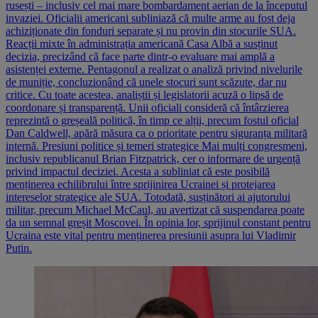
rusești – inclusiv cel mai mare bombardament aerian de la începutul
invaziei. Oficialii americani subliniază că multe arme au fost deja
achiziționate din fonduri separate și nu provin din stocurile SUA.
Reacții mixte în administrația americană Casa Albă a susținut
decizia, precizând că face parte dintr-o evaluare mai amplă a
asistenței externe. Pentagonul a realizat o analiză privind nivelurile
de muniție, concluzionând că unele stocuri sunt scăzute, dar nu
critice. Cu toate acestea, analiștii și legislatorii acuză o lipsă de
coordonare și transparență. Unii oficiali consideră că întârzierea
reprezintă o greșeală politică, în timp ce alții, precum fostul oficial
Dan Caldwell, apără măsura ca o prioritate pentru siguranța militară
internă. Presiuni politice și temeri strategice Mai mulți congresmeni,
inclusiv republicanul Brian Fitzpatrick, cer o informare de urgență
privind impactul deciziei. Acesta a subliniat că este posibilă
menținerea echilibrului între sprijinirea Ucrainei și protejarea
intereselor strategice ale SUA. Totodată, susținători ai ajutorului
militar, precum Michael McCaul, au avertizat că suspendarea poate
da un semnal greșit Moscovei. În opinia lor, sprijinul constant pentru
Ucraina este vital pentru menținerea presiunii asupra lui Vladimir
Putin.