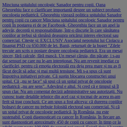
Minciuna spitalului oncologic Sanador pentru copii. Oana
Gheorghiu face o clarificare importantă despre un subiect profund:
oncologia pediatrică. Gheorghiu vizează politica spitalului Sanador
pentru copii cu cancer Minciuna spitalului oncologic Sanador pentru
copii În postarea ei de pe Facebook, Gheorghiu face un un apel la
adevăr, decență și responsabilitate, într-o discuție în care sănătatea
copiilor ar trebui să rămână deasupra oricărui interes electoral sau
comercial. Citește și: EXCLUSIV Asociatul nepotului lui Ciolacu a
finanțat PSD cu 650.000 de lei. Banii, returnați de la buget "Zilele
trecute am scris o postare despre oncologia pediatrică. Era un mesaj
sincer, fără calcule, fără mască. Un mesaj căruia, din păcate, i s-au
dat sensuri pe care nu le-am intenționat. Nu am revenit imediat cu
clarificări, pentru că emoția electorală era deja prea mare și nu aș fi
făcut decât să aduc și mai multă tensiune. Mi s-a spus că sunt
împotriva inițiativei private. Că susțin blocarea construcției unui
spital. Că „nu se face” să spui că un spital privat de oncologie
pediatrică „nu are sens”. Adevărul e altul. Și cred că e timpul să îl
spun clar. Nu am comentat decizii administrative sau autorizații. Nu
cunosc toate detaliile tehnice din acel caz și tocmai de aceea m-am
ferit să trag concluzii. Ce am spus a fost altceva: că durerea copiilor
bolnavi de cancer nu trebuie folosită electoral sau comercial. Și că
un spital privat de oncologie pediatrică, în România, nu este
sustenabil. Copii diagnosticați cu cancer În România, în fiecare an,
sunt diagnosticați aproximativ 450 de copii cu cancer, în timp ce la