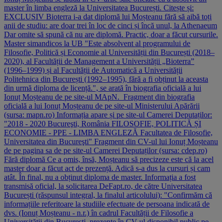
master în limba engleză la Universitatea București. Citește și:
EXCLUSIV Bioterra i-a dat diplomă lui Moșteanu fără să aibă toți
anii de studiu: are doar trei în loc de cinci și încă unul, la Athenaeum
Dar omite să spună că nu are diplomă. Practic, doar a făcut cursurile.
Master simandicos la UB "Este absolvent al programului de
Filosofie, Politică și Economie al Universității din București (2018–
2020), al Facultății de Management a Universității „Bioterra”
(1996–1999) și al Facultății de Automatică a Universității
Politehnica din București (1992–1995), fără a fi obținut la aceasta
din urmă diploma de licență.", se arată în biografia oficială a lui
Ionuț Moșteanu de pe site-ul MApN. Fragment din biografia
oficială a lui Ionuț Moșteanu de pe site-ul Ministerului Apărării
(sursa: mapn.ro) Informația apare și pe site-ul Camerei Deputaților:
"2018 - 2020 Bucureşti, România FILOSOFIE, POLITICĂ ȘI
ECONOMIE - PPE - LIMBA ENGLEZĂ Facultatea de Filosofie,
Universitatea din Bucureşti" Fragment din CV-ul lui Ionuț Moșteanu
de pe pagina sa de pe site-ul Camerei Deputaților (sursa: cdep.ro)
Fără diplomă Ce a omis, însă, Moșteanu să precizeze este că la acel
master doar a făcut act de prezență. Adică s-a dus la cursuri și cam
atât. În final, nu a obținut diploma de master. Informația a fost
transmisă oficial, la solicitarea DeFapt.ro, de către Universitatea
București (răspunsul integral, la finalul articolului): "Confirmăm că
informațiile referitoare la studiile efectuate de persoana indicată de
dvs. (Ionuț Moșteanu - n.r.) în cadrul Facultății de Filosofie a
Universității din București, prezente în CV-ul disponibil public pe