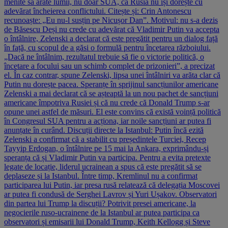
menite să arate lumii, nu doar SUA, că Rusia nu își dorește cu
adevărat încheierea conflictului. Citește și: Crin Antonescu
recunoaște: „Eu nu-l susțin pe Nicușor Dan”. Motivul: nu s-a dezis
de Băsescu Deși nu crede cu adevărat că Vladimir Putin va accepta
o întâlnire, Zelenski a declarat că este pregătit pentru un dialog față
în față, cu scopul de a găsi o formulă pentru încetarea războiului.
„Dacă ne întâlnim, rezultatul trebuie să fie o victorie politică, o
încetare a focului sau un schimb complet de prizonieri”, a precizat
el. În caz contrar, spune Zelenski, lipsa unei întâlniri va arăta clar că
Putin nu dorește pacea. Speranțe în sprijinul sancțiunilor americane
Zelenski a mai declarat că se așteaptă la un nou pachet de sancțiuni
americane împotriva Rusiei și că nu crede că Donald Trump s-ar
opune unei astfel de măsuri. El este convins că există voință politică
în Congresul SUA pentru a acționa, iar noile sancțiuni ar putea fi
anunțate în curând. Discuții directe la Istanbul: Putin încă ezită
Zelenski a confirmat că a stabilit cu președintele Turciei, Recep
Tayyip Erdogan, o întâlnire pe 15 mai la Ankara, exprimându-și
speranța că și Vladimir Putin va participa. Pentru a evita pretexte
legate de locație, liderul ucrainean a spus că este pregătit să se
deplaseze și la Istanbul. Între timp, Kremlinul nu a confirmat
participarea lui Putin, iar presa rusă relatează că delegația Moscovei
ar putea fi condusă de Serghei Lavrov și Yuri Ușakov. Observatori
din partea lui Trump la discuții? Potrivit presei americane, la
negocierile ruso-ucrainene de la Istanbul ar putea participa ca
observatori și emisarii lui Donald Trump, Keith Kellogg și Steve