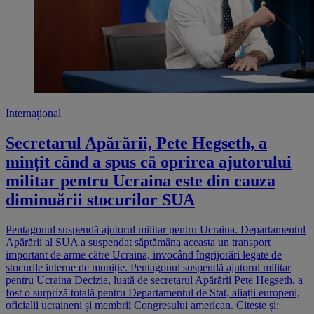
Internațional
Secretarul Apărării, Pete Hegseth, a
mințit când a spus că oprirea ajutorului
militar pentru Ucraina este din cauza
diminuării stocurilor SUA
Pentagonul suspendă ajutorul militar pentru Ucraina. Departamentul
Apărării al SUA a suspendat săptămâna aceasta un transport
important de arme către Ucraina, invocând îngrijorări legate de
stocurile interne de muniție. Pentagonul suspendă ajutorul militar
pentru Ucraina Decizia, luată de secretarul Apărării Pete Hegseth, a
fost o surpriză totală pentru Departamentul de Stat, aliații europeni,
oficialii ucraineni și membrii Congresului american. Citește și: