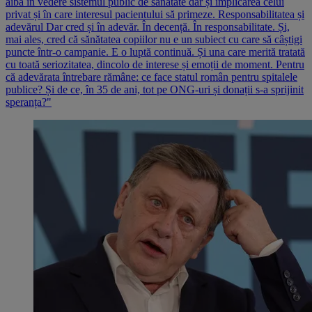
aibă în vedere sistemul public de sănătate dar și implicarea celui
privat și în care interesul pacientului să primeze. Responsabilitatea și
adevărul Dar cred și în adevăr. În decență. În responsabilitate. Și,
mai ales, cred că sănătatea copiilor nu e un subiect cu care să câștigi
puncte într-o campanie. E o luptă continuă. Și una care merită tratată
cu toată seriozitatea, dincolo de interese și emoții de moment. Pentru
că adevărata întrebare rămâne: ce face statul român pentru spitalele
publice? Și de ce, în 35 de ani, tot pe ONG-uri și donații s-a sprijinit
speranța?"