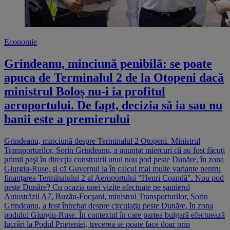
Economie
Grindeanu, minciună penibilă: se poate
apuca de Terminalul 2 de la Otopeni dacă
ministrul Boloș nu-i ia profitul
aeroportului. De fapt, decizia să ia sau nu
banii este a premierului
Grindeanu, minciună despre Terminalul 2 Otopeni. Ministrul
Transporturilor, Sorin Grindeanu, a anunţat miercuri că au fost făcuţi
primii paşi în direcţia construirii unui nou pod peste Dunăre, în zona
Giurgiu-Ruse, şi că Guvernul ia în calcul mai multe variante pentru
finanţarea Terminalului 2 al Aeroportului "Henri Coandă". Nou pod
peste Dunăre? Cu ocazia unei vizite efectuate pe şantierul
Autostrăzii A7, Buzău-Focşani, ministrul Transporturilor, Sorin
Grindeanu, a fost întrebat despre circulaţia peste Dunăre, în zona
podului Giurgiu-Ruse. În contextul în care partea bulgară efectuează
lucrări la Podul Prieteniei, trecerea se poate face doar prin