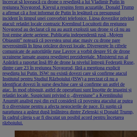
încercat să lovească cu drone o reședință a lui Vladimir Putin în
regiunea Novgorod. Kievul a respins ferm acuzațiile. Donald Trump
a afirmat că a fost informat de Putin în legătură cu presupusul
incident în timpul unei convorbiri telefonice. Lipsa dovezilor privind
atacul: relatări locale contrazic Kremlinul Locuitorii din regiunea
Novgorod au declarat că nu au auzit explozii sau drone și că nu au
fost emise alerte aeriene. Publicația independentă rusă „Mojem
Obiasniti” notează că povestea unui atac masiv cu drone pare
neverosimilă în lipsa oricăror dovezi locale. Divergențe în cifrele
comunicate de autoritățile ruse Lavrov a vorbit despre 91 de drone
ucrainene lansate asupra reședinței prezidențiale. Ministerul rus al
Apărării a raportat însă 89 de drone la nivelul întregii Federații Ruse,
dintre care 23 în regiunea Novgorod, fără a menționa explicit
reședința lui Putin. ISW: nu există dovezi care să confirme atacul
Institutul pentru Studiul Războiului (ISW) a precizat că nu a
identificat dovezi în surse deschise care să confirme un astfel de
atac. În mod obișnuit, astfel de operațiuni sunt însoțite de imagini și
relatări locale. Suspiciuni privind o „diversiune” a Kremlinului
Anumiți analiști ruși din exil consideră că povestea atacului ar putea
fi o diversiune pentru a afecta negocierile de pace. Ei susțin că
narațiunea a apărut după întâlnirea dintre Zelenski și Donald Trump,
în cadrul căreia s-ar fi discutat un posibil acord pentru încetarea
războiului.