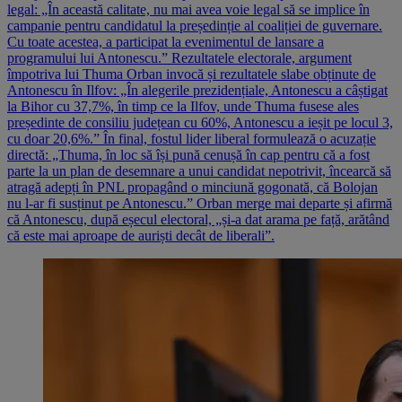
legal: „În această calitate, nu mai avea voie legal să se implice în
campanie pentru candidatul la președinție al coaliției de guvernare.
Cu toate acestea, a participat la evenimentul de lansare a
programului lui Antonescu.” Rezultatele electorale, argument
împotriva lui Thuma Orban invocă și rezultatele slabe obținute de
Antonescu în Ilfov: „În alegerile prezidențiale, Antonescu a câștigat
la Bihor cu 37,7%, în timp ce la Ilfov, unde Thuma fusese ales
președinte de consiliu județean cu 60%, Antonescu a ieșit pe locul 3,
cu doar 20,6%.” În final, fostul lider liberal formulează o acuzație
directă: „Thuma, în loc să își pună cenușă în cap pentru că a fost
parte la un plan de desemnare a unui candidat nepotrivit, încearcă să
atragă adepți în PNL propagând o minciună gogonată, că Bolojan
nu l-ar fi susținut pe Antonescu.” Orban merge mai departe și afirmă
că Antonescu, după eșecul electoral, „și-a dat arama pe față, arătând
că este mai aproape de auriști decât de liberali”.