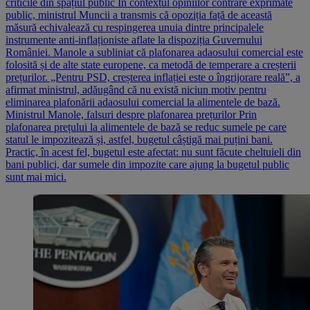
criticile din spațiul public În contextul opiniilor contrare exprimate
public, ministrul Muncii a transmis că opoziția față de această
măsură echivalează cu respingerea unuia dintre principalele
instrumente anti-inflaționiste aflate la dispoziția Guvernului
României. Manole a subliniat că plafonarea adaosului comercial este
folosită și de alte state europene, ca metodă de temperare a creșterii
prețurilor. „Pentru PSD, creșterea inflației este o îngrijorare reală”, a
afirmat ministrul, adăugând că nu există niciun motiv pentru
eliminarea plafonării adaosului comercial la alimentele de bază.
Ministrul Manole, falsuri despre plafonarea prețurilor Prin
plafonarea prețului la alimentele de bază se reduc sumele pe care
statul le impozitează și, astfel, bugetul câștigă mai puțini bani.
Practic, în acest fel, bugetul este afectat: nu sunt făcute cheltuieli din
bani publici, dar sumele din impozite care ajung la bugetul public
sunt mai mici.