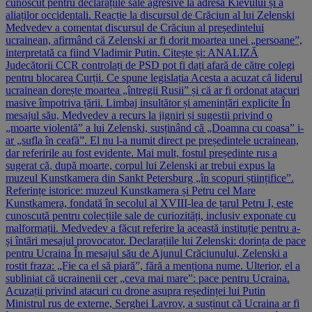
cunoscut pentru declarațiile sale agresive la adresa Kievului și a
aliaților occidentali. Reacție la discursul de Crăciun al lui Zelenski
Medvedev a comentat discursul de Crăciun al președintelui
ucrainean, afirmând că Zelenski ar fi dorit moartea unei „persoane”,
interpretată ca fiind Vladimir Putin. Citește și: ANALIZĂ
Judecătorii CCR controlați de PSD pot fi dați afară de către colegi
pentru blocarea Curții. Ce spune legislația Acesta a acuzat că liderul
ucrainean dorește moartea „întregii Rusii” și că ar fi ordonat atacuri
masive împotriva țării. Limbaj insultător și amenințări explicite În
mesajul său, Medvedev a recurs la jigniri și sugestii privind o
„moarte violentă” a lui Zelenski, susținând că „Doamna cu coasa” i-
ar „sufla în ceafă”. El nu l-a numit direct pe președintele ucrainean,
dar referirile au fost evidente. Mai mult, fostul președinte rus a
sugerat că, după moarte, corpul lui Zelenski ar trebui expus la
muzeul Kunstkamera din Sankt Petersburg „în scopuri științifice”.
Referințe istorice: muzeul Kunstkamera și Petru cel Mare
Kunstkamera, fondată în secolul al XVIII-lea de țarul Petru I, este
cunoscută pentru colecțiile sale de curiozități, inclusiv exponate cu
malformații. Medvedev a făcut referire la această instituție pentru a-
și întări mesajul provocator. Declarațiile lui Zelenski: dorința de pace
pentru Ucraina În mesajul său de Ajunul Crăciunului, Zelenski a
rostit fraza: „Fie ca el să piară”, fără a menționa nume. Ulterior, el a
subliniat că ucrainenii cer „ceva mai mare”: pace pentru Ucraina.
Acuzații privind atacuri cu drone asupra reședinței lui Putin
Ministrul rus de externe, Serghei Lavrov, a susținut că Ucraina ar fi