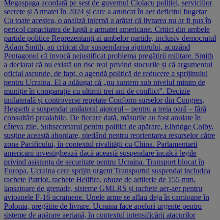
Megașpaga acordată pe șest de guvernul Ciolacu poliției, serviciilor
secrete și Armatei în 2024 și care a aruncat în aer deficitul bugetar
Cu toate acestea, o analiză internă a arătat că livrarea nu ar fi pus în
pericol capacitatea de luptă a armatei americane. Critici din ambele
partide politice Reprezentanți ai ambelor partide, inclusiv democratul
Adam Smith, au criticat dur suspendarea ajutorului, acuzând
Pentagonul că invocă nejustificat problema pregătirii militare. Smith
a declarat că nu există un risc real privind stocurile și că argumentul
oficial ascunde, de fapt, o agendă politică de reducere a sprijinului
pentru Ucraina. El a adăugat că „nu suntem sub nivelul minim de
muniție în comparație cu ultimii trei ani de conflict”. Decizie
unilaterală și controverse repetate Conform surselor din Congres,
Hegseth a suspendat unilateral ajutorul – pentru a treia oară – fără
consultări prealabile. De fiecare dată, măsurile au fost anulate în
câteva zile. Subsecretarul pentru politici de apărare, Elbridge Colby,
susține această abordare, pledând pentru reorientarea resurselor către
zona Pacificului, în contextul rivalității cu China. Parlamentarii
americani investighează dacă această suspendare încalcă legile
privind asistența de securitate pentru Ucraina. Transport blocat în
Europa, Ucraina cere sprijin urgent Transportul suspendat includea
rachete Patriot, rachete Hellfire, obuze de artilerie de 155 mm,
lansatoare de grenade, sisteme GMLRS și rachete aer-aer pentru
avioanele F-16 ucrainene. Unele arme se aflau deja în camioane în
Polonia, pregătite de livrare. Ucraina face apeluri urgente pentru
sisteme de apărare aeriană, în contextul intensificării atacurilor