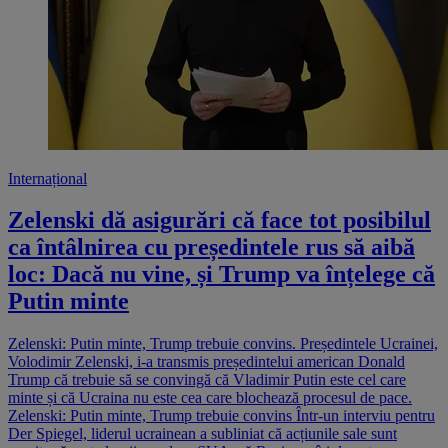
Internațional
Zelenski dă asigurări că face tot posibilul
ca întâlnirea cu președintele rus să aibă
loc: Dacă nu vine, și Trump va înțelege că
Putin minte
Zelenski: Putin minte, Trump trebuie convins. Președintele Ucrainei,
Volodimir Zelenski, i-a transmis președintelui american Donald
Trump că trebuie să se convingă că Vladimir Putin este cel care
minte și că Ucraina nu este cea care blochează procesul de pace.
Zelenski: Putin minte, Trump trebuie convins Într-un interviu pentru
Der Spiegel, liderul ucrainean a subliniat că acțiunile sale sunt