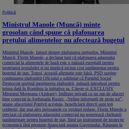
Politică
Ministrul Manole (Muncă) minte
grosolan când spune că plafonarea
prețului alimentelor nu afectează bugetul
Ministrul Manole, falsuri despre plafonarea prețurilor. Ministrul
Muncii, Florin Manole, a declarat luni că plafonarea adaosului
comercial la alimentele de bază este o măsură esențială pentru
protejarea populației și nu implică niciun cost suplimentar pentru
bugetul de stat. Totuși, această afirmație este falsă. PSD susține
continuarea plafonării Oficialul a subliniat că Partidul Social
Democrat sprijină menținerea plafonării, măsură introdusă pentru
prima dată în România la inițiativa sa. Citește și: EXCLUSIV
Ministrul Moșteanu (Apărare), întâlnire privată cu un om de afaceri
bine conectat la Ambasada Rusiei. „Strâng informații de peste tot”,
spune afaceristul Potrivit acestuia, beneficiarii direcți sunt toți
cetățenii, dar mai ales persoanele cu venituri reduse. Florin Manole a
precizat că plafonarea adaosului comercial nu generează cheltuieli
suplimentare pentru bugetul de stat, fiind un instrument de protecție
economică fără presiune financiară asupra Guvernului. Răspuns la