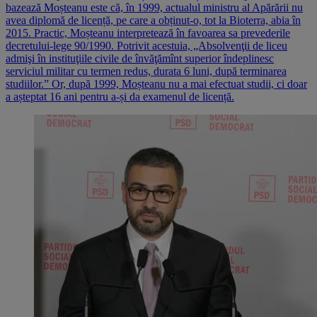
bazează Moșteanu este că, în 1999, actualul ministru al Apărării nu
avea diplomă de licență, pe care a obținut-o, tot la Bioterra, abia în
2015. Practic, Moșteanu interpretează în favoarea sa prevederile
decretului-lege 90/1990. Potrivit acestuia, „Absolvenţii de liceu
admişi în instituţiile civile de învăţămînt superior îndeplinesc
serviciul militar cu termen redus, durata 6 luni, după terminarea
studiilor.” Or, după 1999, Moșteanu nu a mai efectuat studii, ci doar
a așteptat 16 ani pentru a-și da examenul de licență.