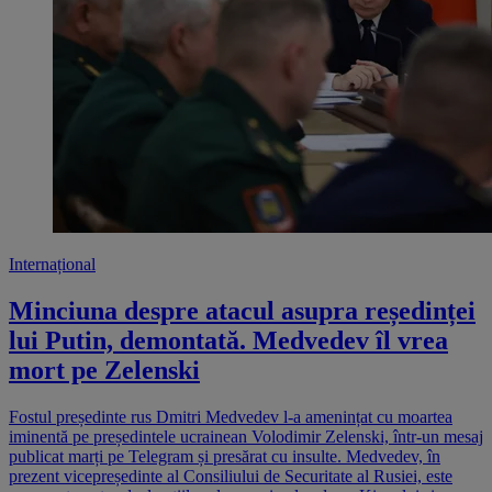
Internațional
Minciuna despre atacul asupra reședinței
lui Putin, demontată. Medvedev îl vrea
mort pe Zelenski
Fostul președinte rus Dmitri Medvedev l-a amenințat cu moartea
iminentă pe președintele ucrainean Volodimir Zelenski, într-un mesaj
publicat marți pe Telegram și presărat cu insulte. Medvedev, în
prezent vicepreședinte al Consiliului de Securitate al Rusiei, este