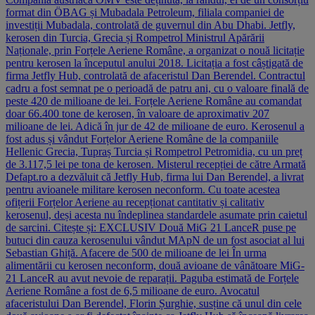
format din ÖBAG și Mubadala Petroleum, filiala companiei de
investiții Mubadala, controlată de guvernul din Abu Dhabi. Jetfly,
kerosen din Turcia, Grecia și Rompetrol Ministrul Apărării
Naționale, prin Forțele Aeriene Române, a organizat o nouă licitație
pentru kerosen la începutul anului 2018. Licitația a fost câștigată de
firma Jetfly Hub, controlată de afaceristul Dan Berendel. Contractul
cadru a fost semnat pe o perioadă de patru ani, cu o valoare finală de
peste 420 de milioane de lei. Forțele Aeriene Române au comandat
doar 66.400 tone de kerosen, în valoare de aproximativ 207
milioane de lei. Adică în jur de 42 de milioane de euro. Kerosenul a
fost adus și vândut Forțelor Aeriene Române de la companiile
Hellenic Grecia, Tupraș Turcia și Rompetrol Petromidia, cu un preț
de 3.117,5 lei pe tona de kerosen. Misterul recepției de către Armată
Defapt.ro a dezvăluit că Jetfly Hub, firma lui Dan Berendel, a livrat
pentru avioanele militare kerosen neconform. Cu toate acestea
ofițerii Forțelor Aeriene au recepționat cantitativ și calitativ
kerosenul, deși acesta nu îndeplinea standardele asumate prin caietul
de sarcini. Citește și: EXCLUSIV Două MiG 21 LanceR puse pe
butuci din cauza kerosenului vândut MApN de un fost asociat al lui
Sebastian Ghiță. Afacere de 500 de milioane de lei În urma
alimentării cu kerosen neconform, două avioane de vânătoare MiG-
21 LanceR au avut nevoie de reparații. Paguba estimată de Forțele
Aeriene Române a fost de 6,5 milioane de euro. Avocatul
afaceristului Dan Berendel, Florin Șurghie, susține că unul din cele