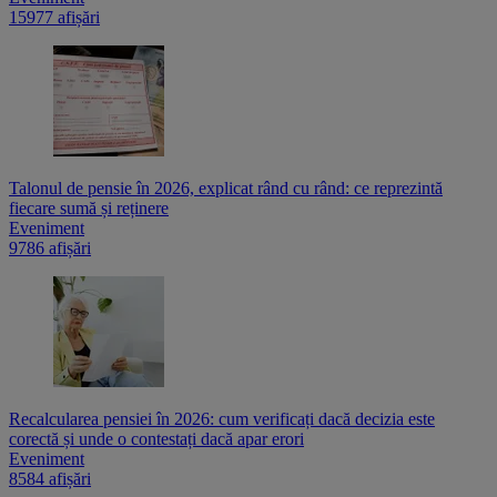
15977 afișări
Talonul de pensie în 2026, explicat rând cu rând: ce reprezintă
fiecare sumă și reținere
Eveniment
9786 afișări
Recalcularea pensiei în 2026: cum verificați dacă decizia este
corectă și unde o contestați dacă apar erori
Eveniment
8584 afișări