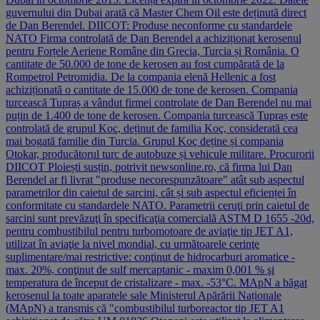
guvernului din Dubai arată că Master Chem Oil este deținută direct
de Dan Berendel. DIICOT: Produse neconforme cu standardele
NATO Firma controlată de Dan Berendel a achiziționat kerosenul
pentru Forțele Aeriene Române din Grecia, Turcia și România. O
cantitate de 50.000 de tone de kerosen au fost cumpărată de la
Rompetrol Petromidia. De la compania elenă Hellenic a fost
achiziționată o cantitate de 15.000 de tone de kerosen. Compania
turcească Tupraș a vândut firmei controlate de Dan Berendel nu mai
puțin de 1.400 de tone de kerosen. Compania turcească Tupraș este
controlată de grupul Koç, deținut de familia Koç, considerată cea
mai bogată familie din Turcia. Grupul Koç deține și compania
Otokar, producătorul turc de autobuze și vehicule militare. Procurorii
DIICOT Ploiești susțin, potrivit newsonline.ro, că firma lui Dan
Berendel ar fi livrat "produse necorespunzătoare" atât sub aspectul
parametrilor din caietul de sarcini, cât și sub aspectul eficienței în
conformitate cu standardele NATO. Parametrii ceruţi prin caietul de
sarcini sunt prevăzuţi în specificaţia comercială ASTM D 1655 -20d,
pentru combustibilul pentru turbomotoare de aviaţie tip JET A1,
utilizat în aviaţie la nivel mondial, cu următoarele cerinţe
suplimentare/mai restrictive: conţinut de hidrocarburi aromatice -
max. 20%, conţinut de sulf mercaptanic - maxim 0,001 % şi
temperatura de început de cristalizare - max. -53°C. MApN a băgat
kerosenul la toate aparatele sale Ministerul Apărării Naționale
(MApN) a transmis că "combustibilul turboreactor tip JET A1