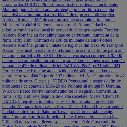
procurorilor DIICOT Ploiești nu au fost considerate concludente.
Mai mult, judecătorii le-au atras atenția procurorilor că recepția
calitativă a carburantului a fost făcută de reprezentanții Forțelor
Aeriene Române, fără de care nu se puteau comite infracțiunile.
Ministerul Apărării Naționale nu a vrut să răspundă dacă viața
piloților români a fost pusă în pericol după ce aeronavele Forțelor
Aeriene Române au fost alimentate cu carburantul cumpărat de la
firma Jetfly Hub. Contract de 100 de milioane de euro Forțele
Aeriene Române, printr-o unitate de logistică din Baza 90 Transport
Aerian, a semnat în data de 27 februarie un acord-cadru pe patru ani
cu compania Jetfly Hub SRL. De la care urma să cumpere 120.000
de tone de combustibil turboreactor, adică kerosen pentru avioane, în
valoare de 420 de milioane de lei fără TVA. Până pe 31 iulie 2021,
Forțele Aeriene Române au achiziționat 66.400 tone de kerosen,
pentru care s-a plătit în jur de 207 milioane lei. Adică aproximativ 42
milioane de euro. Citește și: VIDEO Pentagonul a respins definitiv
propunerea ca aparatele MiG-29 ale Poloniei să ajungă în Ucraina.
WSJ: Un fiasco Potrivit informațiilor de la Registrul Comerțului,
firma Jetfly Hub este deținută de o altă societate, Master Chem Oil
DMCC, înregistrată în Dubai, și este administrată în prezent de
Claudiu Marian Ghizdăvescu. Firma Master Chem Oil își are sediul
în clădirea de birouri Platinum Tower, o clădire cu 44 de etaje,
situată în portul artificial Jumeirah Lake Towers. Societatea a fost
înființată în baza unei licențe speciale acordată de Guvernul din
Dubai în octombrie 2015. Licența expiră în octombrie 2022. Datele