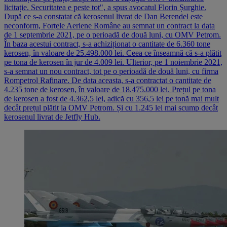
licitație. Securitatea e peste tot", a spus avocatul Florin Șurghie.
După ce s-a constatat că kerosenul livrat de Dan Berendel este
neconform, Forțele Aeriene Române au semnat un contract la data
de 1 septembrie 2021, pe o perioadă de două luni, cu OMV Petrom.
În baza acestui contract, s-a achiziționat o cantitate de 6.360 tone
kerosen, în valoare de 25.498.000 lei. Ceea ce înseamnă că s-a plătit
pe tona de kerosen în jur de 4.009 lei. Ulterior, pe 1 noiembrie 2021,
s-a semnat un nou contract, tot pe o perioadă de două luni, cu firma
Rompetrol Rafinare. De data aceasta, s-a contractat o cantitate de
4.235 tone de kerosen, în valoare de 18.475.000 lei. Prețul pe tona
de kerosen a fost de 4.362,5 lei, adică cu 356,5 lei pe tonă mai mult
decât prețul plătit la OMV Petrom. Și cu 1.245 lei mai scump decât
kerosenul livrat de Jetfly Hub.