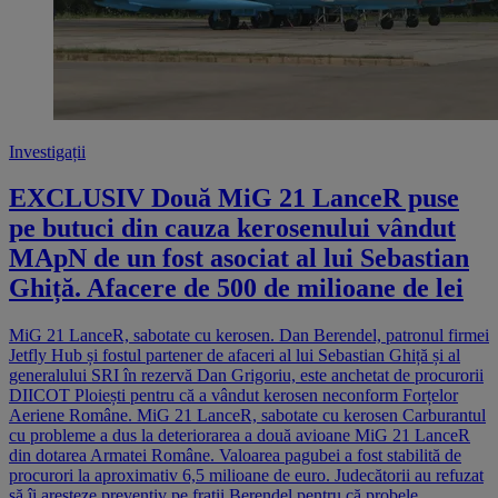
Investigații
EXCLUSIV Două MiG 21 LanceR puse
pe butuci din cauza kerosenului vândut
MApN de un fost asociat al lui Sebastian
Ghiță. Afacere de 500 de milioane de lei
MiG 21 LanceR, sabotate cu kerosen. Dan Berendel, patronul firmei
Jetfly Hub și fostul partener de afaceri al lui Sebastian Ghiță și al
generalului SRI în rezervă Dan Grigoriu, este anchetat de procurorii
DIICOT Ploiești pentru că a vândut kerosen neconform Forțelor
Aeriene Române. MiG 21 LanceR, sabotate cu kerosen Carburantul
cu probleme a dus la deteriorarea a două avioane MiG 21 LanceR
din dotarea Armatei Române. Valoarea pagubei a fost stabilită de
procurori la aproximativ 6,5 milioane de euro. Judecătorii au refuzat
să îi aresteze preventiv pe frații Berendel pentru că probele