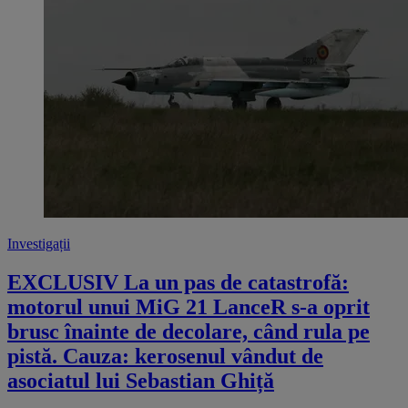
Investigații
EXCLUSIV La un pas de catastrofă:
motorul unui MiG 21 LanceR s-a oprit
brusc înainte de decolare, când rula pe
pistă. Cauza: kerosenul vândut de
asociatul lui Sebastian Ghiță