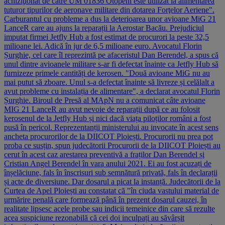
achiziţionat de către UM 01836 Otopeni este utilizat la alimentarea
tuturor tipurilor de aeronave militare din dotarea Forţelor Aeriene".
Carburantul cu probleme a dus la deterioarea unor avioane MiG 21
LanceR care au ajuns la reparații la Aerostar Bacău. Prejudiciul
imputat firmei Jetfly Hub a fost estimat de procurori la peste 32,5
milioane lei. Adică în jur de 6,5 milioane euro. Avocatul Florin
Șurghie, cel care îl reprezintă pe afaceristul Dan Berendel, a spus că
unul dintre avioanele militare s-ar fi defectat înainte ca Jetfly Hub să
furnizeze primele cantități de kerosen. "Două avioane MiG nu au
mai putut să zboare. Unul s-a defectat înainte să livreze și celălalt a
avut probleme cu instalația de alimentare", a declarat avocatul Florin
Șurghie. Biroul de Presă al MApN nu a comunicat câte avioane
MIG 21 LanceR au avut nevoie de reparații după ce au folosit
kerosenul de la Jetfly Hub și nici dacă viața piloților români a fost
pusă în pericol. Reprezentanții ministerului au invocate în acest sens
ancheta procurorilor de la DIICOT Ploiești. Procurorii nu prea pot
proba ce susțin, spun judecătorii Procurorii de la DIICOT Ploiești au
cerut în acest caz arestarea preventivă a fraților Dan Berendel și
Cristian Angel Berendel în vara anului 2021. Ei au fost acuzați de
înșelăciune, fals în înscrisuri sub semnătură privată, fals în declarații
și acte de diversiune. Dar dosarul a picat la instanță. Judecătorii de la
Curtea de Apel Ploiești au constatat că "în ciuda vastului material de
urmărire penală care formează până în prezent dosarul cauzei, în
realitate lipsesc acele probe sau indicii temeinice din care să rezulte
acea suspiciune rezonabilă că cei doi inculpați au săvârșit