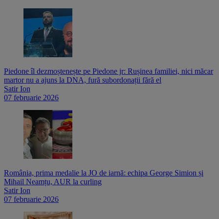
Piedone îl dezmoștenește pe Piedone jr: Rușinea familiei, nici măcar
martor nu a ajuns la DNA, fură subordonații fără el
Satir Ion
07 februarie 2026
România, prima medalie la JO de iarnă: echipa George Simion și
Mihail Neamțu, AUR la curling
Satir Ion
07 februarie 2026