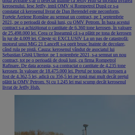
două avioane s-ar fi defectat înainte ca Jetfly Hub să înceapă livrarea
kerosenului. Iese Jetfly, intră OMV și Rompetrol După ce s-a
constatat că kerosenul livrat de Dan Berendel este neconform,
Forțele Aeriene Române au semnat un contract, pe 1 septembrie
2021, pe o perioadă de două luni, cu OMV Petrom. În baza acestui
contract s-a achiziționat o cantitate de 6.360 tone kerosen, în valoare
de 25.498.000 lei. Ceea ce înseamnă că s-a plătit pe tona de kerosen
în jur de 4.009 lei. Citește și: EXCLUSIV La un pas de catastrofă:
motorul unui MiG 21 LanceR s-a oprit brusc înainte de decolare,
când rula pe pistă. Cauza: kerosenul vândut de asociatul lui
Sebastian Ghiță Ulterior, pe 1 noiembrie 2021, s-a semnat un nou
contract, tot pe o perioadă de două luni, cu firma Rompetrol
Rafinare. De data aceasta, s-a contractat o cantitate de 4.235 tone
kerosen, în valoare de 18.475.000 lei. Prețul pe tona de kerosen a
fost de 4.362,5 lei, adică cu 356,5 lei pe tonă mai mult decât prețul
plătit la OMV Petrom. Și cu 1.245 lei mai scump decât kerosenul
livrat de Jetfly Hub.