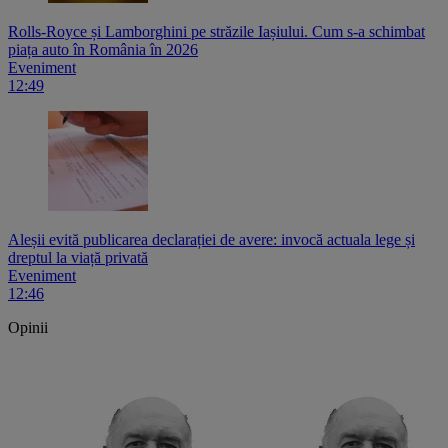
Rolls-Royce și Lamborghini pe străzile Iașiului. Cum s-a schimbat
piața auto în România în 2026
Eveniment
12:49
Aleșii evită publicarea declarației de avere: invocă actuala lege și
dreptul la viață privată
Eveniment
12:46
Opinii