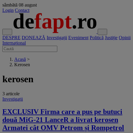
sâmbătă
08 august
Login
Contact
DESPRE
DONEAZĂ
Investigații
Eveniment
Politică
Justiție
Opinii
Internațional
Acasă
>
Kerosen
kerosen
3 articole
Investigații
EXCLUSIV Firma care a pus pe butuci
două MiG-21 LanceR a livrat kerosen
Armatei cât OMV Petrom și Rompetrol