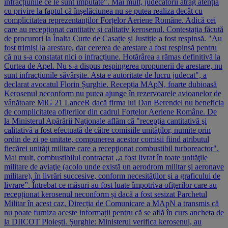
infracțiunile ce le sunt imputate". Mai mult, judecătorii atrag atenția
cu privire la faptul că înșelăciunea nu se putea realiza decât cu
complicitatea reprezentanților Forțelor Aeriene Române. Adică cei
care au recepționat cantitativ și calitativ kerosenul. Contestația făcută
de procurori la Înalta Curte de Casație și Justiție a fost respinsă. "Au
fost trimiși la arestare, dar cererea de arestare a fost respinsă pentru
că nu s-a constatat nici o infracțiune. Hotărârea a rămas definitivă la
Curtea de Apel. Nu s-a dispus respingerea propunerii de arestare, nu
sunt infracțiunile săvârșite. Asta e autoritate de lucru judecat", a
declarat avocatul Florin Șurghie. Recepția MApN, foarte dubioasă
Kerosenul neconform nu putea ajunge în rezervoarele avioanelor de
vânătoare MiG 21 LanceR dacă firma lui Dan Berendel nu beneficia
de complicitatea ofițerilor din cadrul Forțelor Aeriene Române. De
la Ministerul Apărării Naționale aflăm că "recepţia cantitativă şi
calitativă a fost efectuată de către comisiile unităţilor, numite prin
ordin de zi pe unitate, compunerea acestor comisii fiind atributul
fiecărei unităţi militare care a recepţionat combustibil turboreactor".
Mai mult, combustibilul contractat „a fost livrat în toate unităţile
militare de aviaţie (acolo unde există un aerodrom militar şi aeronave
militare), în livrări succesive, conform necesităţilor şi a graficului de
livrare”. Întrebat ce măsuri au fost luate împotriva ofițerilor care au
recepționat kerosenul neconform și dacă a fost sesizat Parchetul
Militar în acest caz, Direcția de Comunicare a MApN a transmis că
nu poate furniza aceste informații pentru că se află în curs ancheta de
la DIICOT Ploiești. Șurghie: Ministerul verifica kerosenul, au