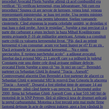
proceduri Avocatul Florin Șurghie afirmă că acel combustibil era
verificat: "Ei verificau kerosenul, erau laboaratoare. Știi cum era
procedura? Spunea că are nevoie de kerosen, venea lotul, veneau
reprezentanții ministerului, se luau trei probe. Una pentru minister,
una pentru vânzător și una pentru laborator. Sigilau vagoanele,
cinsternele. Când ajungeau la poarta celorlalte unității, se desigilau și
mai luau o dată probe. Apoi le resigilau". Șurghie a mai precizat că o
parte din carburant a ajuns inclusiv la baza Mihail Kogălniceanu
pentru avioanele F-16 ale militarilor americani. Armata s-a constituit
parte civilă cu valoarea kerosenului livrat. "Păi, dacă au primit
kerosenul și l-au consumat, acum vor banii înapoi pe el? Ei au zis .
Dacă avioanele lor au consumat kerosenul… Nu e nimic
spectaculos. E rușinea parchetului acolo", a adăugat avocatul.
Întrebat dacă avionul MiG 21 LanceR care s-a prăbușit în județul
Constanța este unu dintre cele două avioane militare defecte,
avocatul Florin Șurghie a spus că "nu, în nici un caz!". Berendel,
partener cu Sebastian Ghiță în dosarul "Tracia - Asesoft"
Controversatul afacerist Dan Berendel a fost partener de afaceri cu
Sebastian Ghiță și generalul SRI în rezervă Dan Grigoriu în afacerea
"Tracia – Asesoft". Dosarul a fost plimbat timp de aproape 14 ani
între instanțe, până când faptele s-au prescris. La începutul anilor
2000, firma lui Sebastian Ghiță, Asesoft Com, a luat 510.340 litri de
motorină de la SNP Petrom, fără să plătescă taxa de drumuri aplicată
la prețul carburantului. Motorina a fost trecută prin mai multe firme
fantomă deținute în acte de cetățeni irakieni, apoi a fost vândută în