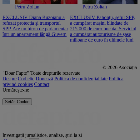
Petru Zoltan
Petru Zoltan
EXCLUSIV Diana Buzoianu a
EXCLUSIV Pahonțu, șeful SPP,
E
refuzat protecția și transportul
a cumpărat mașini blindate de
u
SPP. Are un birou de parlamentar
215.000 de euro bucata. Serviciul
c
într-un apartament lângă Guvern
a cumpărat autoturisme de șase
O
milioane de euro în ultimele luni
p
© 2026 Asociația
"Doar Fapte"
Toate drepturile rezervate
Despre
Cod etic
Donează
Politica de confidențialitate
Politica
privind cookies
Contact
Urmărește-ne
Setări Cookie
Investigații jurnalistice, analize, știri la zi