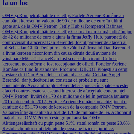
la un loc
OMV și Rompetrol, bătute de Jetfly. Forțele Aeriene Române au
cumpărat kerosen în valoare de 90 de milioane de euro în ultimi
șapte ani, de la OMV Petrom, Jetfly Hub și Rompetrol Rafinare.
OMV și Rompetrol, bătute de Jetfly Cea mai mare sumă, adică în jur
de 42 de milioane de euro a ajuns la firma Jetfly Hub, patronată de
controversatul afacerist Dan Berendel, fostul partener de afaceri al
lui Sebastian Ghiță. Defapt.ro a dezvăluit că firma lui Dan Berendel
a livrat kerosen neconform din cauza căruia două avioane de
vânătoare MiG-21 LanceR au fost scoase din circuit. Culmea,
kerosenul neconform a fost recepționat de ofițerii Forțelor Aeriene
Române ca fiind în standarde. Procurorii DIICOT Ploiești au cerut
arestarea lui Dan Berendel și a fratelui acestuia, Cristian Angel
Berendel, dar judecătorii au constatat că probele nu sunt
concludente. Avocatul fraților Berendel susține că în spatele acestei
afaceri controversate se ascund interese de afaceri ale concurenței.
OMV Petrom, livrări de 170 de milioane de lei În perioada ianuarie
2015 - decembrie 2017, Forțele Aeriene Române au achiziționat o
cantitate de 53.179 tone de kerosen de la compania OMV Petrom.
Valoarea întregii cantități a fost de 170 de milioane de lei. Acționarul
majoritar al OMV Petrom este grupul austriac OMV
Aktiengesellschaft cu puțin peste 51%, statul român cu peste 20,6%.
Restul acțiunilor sunt deținute de persoane fizice și juridice.
Compania austriacă OMV este deținută, la rândul, ei de un consorțiu