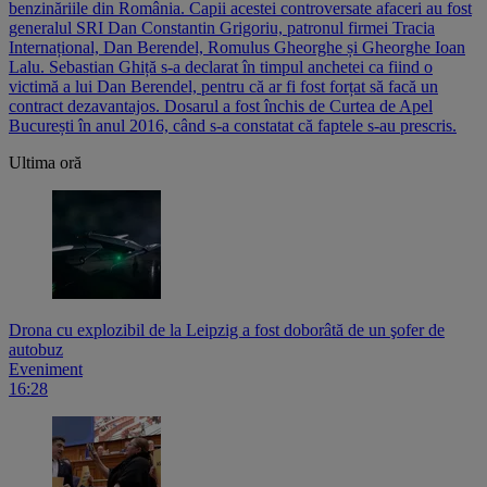
benzinăriile din România. Capii acestei controversate afaceri au fost
generalul SRI Dan Constantin Grigoriu, patronul firmei Tracia
Internațional, Dan Berendel, Romulus Gheorghe și Gheorghe Ioan
Lalu. Sebastian Ghiță s-a declarat în timpul anchetei ca fiind o
victimă a lui Dan Berendel, pentru că ar fi fost forțat să facă un
contract dezavantajos. Dosarul a fost închis de Curtea de Apel
București în anul 2016, când s-a constatat că faptele s-au prescris.
Ultima oră
Drona cu explozibil de la Leipzig a fost doborâtă de un şofer de
autobuz
Eveniment
16:28