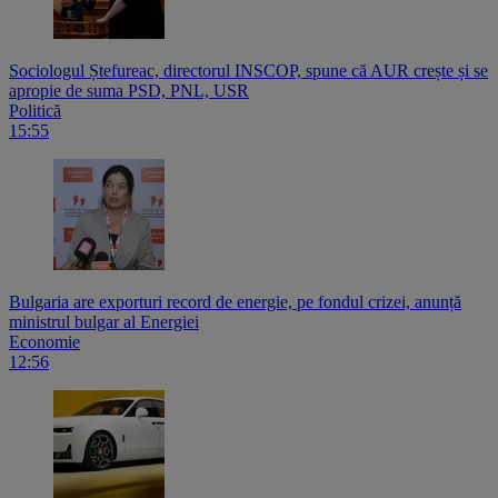
Sociologul Ștefureac, directorul INSCOP, spune că AUR crește și se
apropie de suma PSD, PNL, USR
Politică
15:55
Bulgaria are exporturi record de energie, pe fondul crizei, anunță
ministrul bulgar al Energiei
Economie
12:56