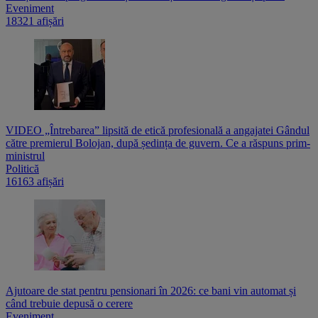
Eveniment
18321 afișări
VIDEO „Întrebarea” lipsită de etică profesională a angajatei Gândul
către premierul Bolojan, după ședința de guvern. Ce a răspuns prim-
ministrul
Politică
16163 afișări
Ajutoare de stat pentru pensionari în 2026: ce bani vin automat și
când trebuie depusă o cerere
Eveniment