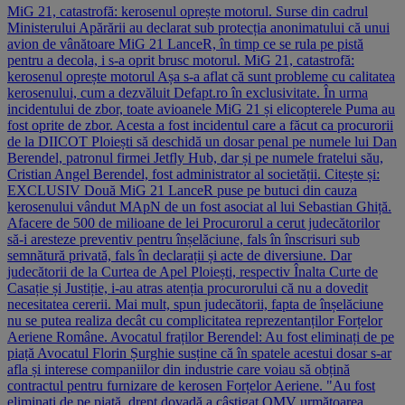
MiG 21, catastrofă: kerosenul oprește motorul. Surse din cadrul
Ministerului Apărării au declarat sub protecția anonimatului că unui
avion de vânătoare MiG 21 LanceR, în timp ce se rula pe pistă
pentru a decola, i s-a oprit brusc motorul. MiG 21, catastrofă:
kerosenul oprește motorul Așa s-a aflat că sunt probleme cu calitatea
kerosenului, cum a dezvăluit Defapt.ro în exclusivitate. În urma
incidentului de zbor, toate avioanele MiG 21 și elicopterele Puma au
fost oprite de zbor. Acesta a fost incidentul care a făcut ca procurorii
de la DIICOT Ploiești să deschidă un dosar penal pe numele lui Dan
Berendel, patronul firmei Jetfly Hub, dar și pe numele fratelui său,
Cristian Angel Berendel, fost administrator al societății. Citește și:
EXCLUSIV Două MiG 21 LanceR puse pe butuci din cauza
kerosenului vândut MApN de un fost asociat al lui Sebastian Ghiță.
Afacere de 500 de milioane de lei Procurorul a cerut judecătorilor
să-i aresteze preventiv pentru înșelăciune, fals în înscrisuri sub
semnătură privată, fals în declarații și acte de diversiune. Dar
judecătorii de la Curtea de Apel Ploiești, respectiv Înalta Curte de
Casație și Justiție, i-au atras atenția procurorului că nu a dovedit
necesitatea cererii. Mai mult, spun judecătorii, fapta de înșelăciune
nu se putea realiza decât cu complicitatea reprezentanților Forțelor
Aeriene Române. Avocatul fraților Berendel: Au fost eliminați de pe
piață Avocatul Florin Șurghie susține că în spatele acestui dosar s-ar
afla și interese companiilor din industrie care voiau să obțină
contractul pentru furnizare de kerosen Forțelor Aeriene. "Au fost
eliminați de pe piață, drept dovadă a câștigat OMV următoarea