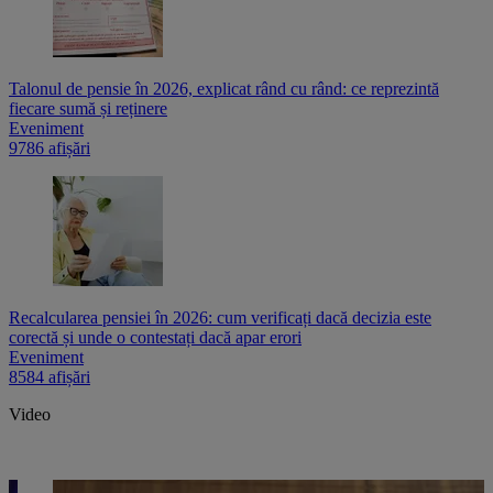
Talonul de pensie în 2026, explicat rând cu rând: ce reprezintă
fiecare sumă și reținere
Eveniment
9786 afișări
Recalcularea pensiei în 2026: cum verificați dacă decizia este
corectă și unde o contestați dacă apar erori
Eveniment
8584 afișări
Video