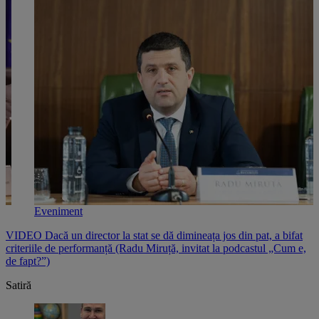
Eveniment
e
VIDEO Dacă un director la stat se dă dimineața jos din pat, a bifat
V
criteriile de performanță (Radu Miruță, invitat la podcastul „Cum e,
i
de fapt?”)
p
Satiră