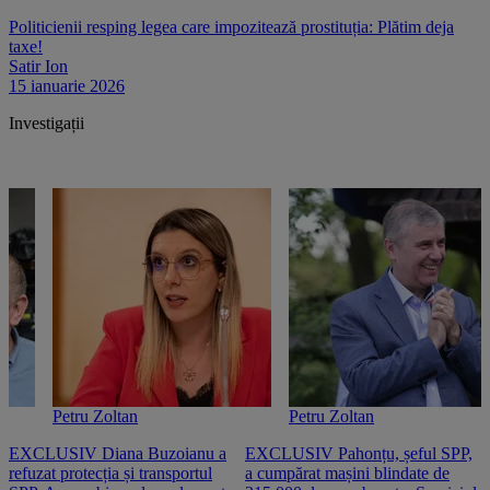
Politicienii resping legea care impozitează prostituția: Plătim deja
taxe!
Satir Ion
15 ianuarie 2026
Investigații
Petru Zoltan
Petru Zoltan
EXCLUSIV Diana Buzoianu a
EXCLUSIV Pahonțu, șeful SPP,
E
refuzat protecția și transportul
a cumpărat mașini blindate de
u