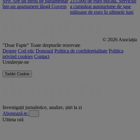
SPP. Are un birou de parlamentar
215.000 de euro bucata. Serviciul
c
într-un apartament lângă Guvern
a cumpărat autoturisme de șase
O
milioane de euro în ultimele luni
p
© 2026 Asociația
"Doar Fapte"
Toate drepturile rezervate
Despre
Cod etic
Donează
Politica de confidențialitate
Politica
privind cookies
Contact
Urmărește-ne
Setări Cookie
Investigații jurnalistice, analize, știri la zi
Abonează-te
Ultima oră