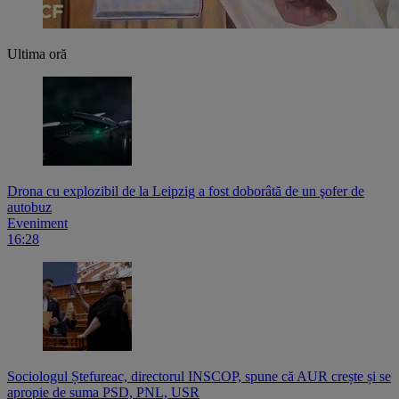
Ultima oră
Drona cu explozibil de la Leipzig a fost doborâtă de un şofer de
autobuz
Eveniment
16:28
Sociologul Ștefureac, directorul INSCOP, spune că AUR crește și se
apropie de suma PSD, PNL, USR