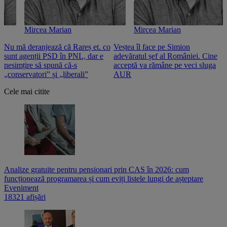
Mircea Marian
Mircea Marian
Nu mă deranjează că Rareș et. co
Veștea îl face pe Simion
S
sunt agenții PSD în PNL, dar e
adevăratul șef al României. Cine
n
nesimțire să spună că-s
acceptă va rămâne pe veci sluga
o
„conservatori” și „liberali”
AUR
Cele mai citite
Analize gratuite pentru pensionari prin CAS în 2026: cum
funcționează programarea și cum eviți listele lungi de așteptare
Eveniment
18321 afișări