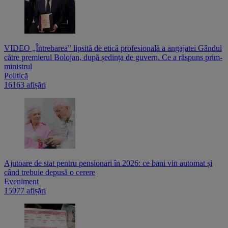
VIDEO „Întrebarea” lipsită de etică profesională a angajatei Gândul
către premierul Bolojan, după ședința de guvern. Ce a răspuns prim-
ministrul
Politică
16163 afișări
Ajutoare de stat pentru pensionari în 2026: ce bani vin automat și
când trebuie depusă o cerere
Eveniment
15977 afișări