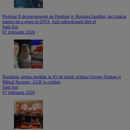
Piedone îl dezmoștenește pe Piedone jr: Rușinea familiei, nici măcar
martor nu a ajuns la DNA, fură subordonații fără el
Satir Ion
07 februarie 2026
România, prima medalie la JO de iarnă: echipa George Simion și
Mihail Neamțu, AUR la curling
Satir Ion
07 februarie 2026