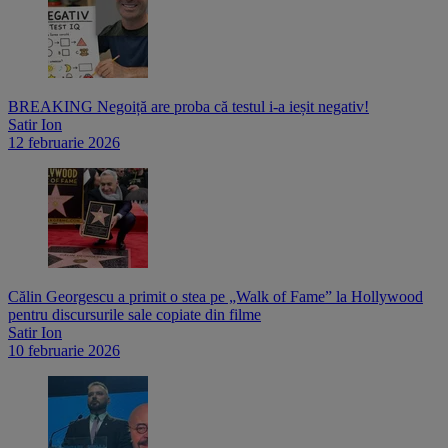
BREAKING Negoiță are proba că testul i-a ieșit negativ!
Satir Ion
12 februarie 2026
Călin Georgescu a primit o stea pe „Walk of Fame” la Hollywood
pentru discursurile sale copiate din filme
Satir Ion
10 februarie 2026