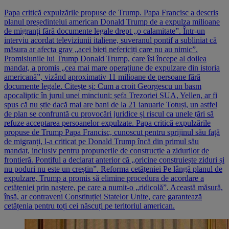
Papa critică expulzările propuse de Trump. Papa Francisc a descris
planul președintelui american Donald Trump de a expulza milioane
de migranți fără documente legale drept „o calamitate”. Într-un
interviu acordat televiziunii italiene, suveranul pontif a subliniat că
măsura ar afecta grav „acei bieți nefericiți care nu au nimic”.
Promisiunile lui Trump Donald Trump, care își începe al doilea
mandat, a promis „cea mai mare operațiune de expulzare din istoria
americană”, vizând aproximativ 11 milioane de persoane fără
documente legale. Citește și: Cum a croit Georgescu un basm
apocaliptic în jurul unei minciuni: șefa Trezoriei SUA, Yellen, ar fi
spus că nu știe dacă mai are bani de la 21 ianuarie Totuși, un astfel
de plan se confruntă cu provocări juridice și riscul ca unele țări să
refuze acceptarea persoanelor expulzate. Papa critică expulzările
propuse de Trump Papa Francisc, cunoscut pentru sprijinul său față
de migranți, l-a criticat pe Donald Trump încă din primul său
mandat, inclusiv pentru propunerile de construcție a zidurilor de
frontieră. Pontiful a declarat anterior că „oricine construiește ziduri și
nu poduri nu este un creștin”. Reforma cetățeniei Pe lângă planul de
expulzare, Trump a promis să elimine procedura de acordare a
cetățeniei prin naștere, pe care a numit-o „ridicolă”. Această măsură,
însă, ar contraveni Constituției Statelor Unite, care garantează
cetățenia pentru toți cei născuți pe teritoriul american.