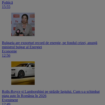
Politică
15:55
Bulgaria are exporturi record de energie, pe fondul crizei, anunță
ministrul bulgar al Energiei
Economie
12:56
Rolls-Royce și Lamborghini pe străzile Iașiului. Cum s-a schimbat
piața auto în România în 2026
Eveniment
12:49