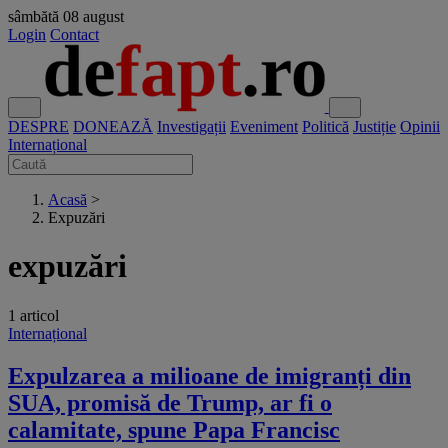
sâmbătă
08 august
Login
Contact
DESPRE
DONEAZĂ
Investigații
Eveniment
Politică
Justiție
Opinii
Internațional
Acasă
>
Expuzări
expuzări
1 articol
Internațional
Expulzarea a milioane de imigranți din
SUA, promisă de Trump, ar fi o
calamitate, spune Papa Francisc