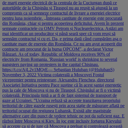
de marți energie electrică de la centrala de la Cuciurgan după ce
autoritățile de la Chișinău și Tiraspol nu au reușit să ajungă la un
compromis ca să semneze contractul de livrare a energiei electrice
pentru luna noiembrie. „Întreaga cantitate de energie este procurată
din România, chiar și pentru acoperirea deficitului. Avem în prezent
semnate contractele cu OMV Petrom și Nuclearelectrica. Astăzi am
mai identificat un producător și până seară sper că vom reuși să
semnăm contractul și cu ei. Da, e prima dată când cumpărăm așa o
cantitate mare de energie din România. Ce nu am avut acoperit din
contracte am procurat de la bursa OPCOM”, a declarat Victor
Bânzari. As of today, Republic of Moldova receives 90% of
electricity from Romania. 'Russian world' is shrinking to several
gangsters paying up protesters in the capital Chisinau.
https://t.co/AjL2v1MQrE— Sebastian Huluban (@HulubanS)
November 3, 2022 Victima colaterală a Moscovei Fostul
vicepremier pentru reintegrare, Alexandru Flenchea, directorul
Asociației Inițiativa pentru Pace susține că în acest șantaj energetic
pus la cale de Moscova și nu de Tiraspol, Chișinăul ar fi o victimă
colaterală. Principala țintă a ar fi de fapt sistemul de transport de
gaze al Ucrainei. ”Ucraina refuză să accepte tranzitarea propriului
teritoriul de către gazele rusești prin acea stație de măsurare aflată pe
teritoriul ocupat din regiunea Luhansk. Există alte magistrale
alternative care din punct de vedere tehnic ne pot da suficient gaz. E
război între Moscova și Kiev. În joc este inclusiv forțarea Kievului
să accepte ca și de iure că Moscova a preluat și controlează această