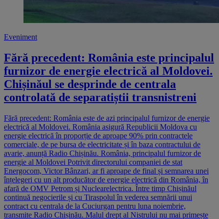
Eveniment
Fără precedent: România este principalul
furnizor de energie electrică al Moldovei.
Chișinăul se desprinde de centrala
controlată de separatiștii transnistreni
Fără precedent: România este de azi principalul furnizor de energie
electrică al Moldovei. România asigură Republicii Moldova cu
energie electrică în proporție de aproape 90% prin contractele
comerciale, de pe bursa de electricitate și în baza contractului de
avarie, anunță Radio Chișinău. România, principalul furnizor de
energie al Moldovei Potrivit directorului companiei de stat
Energocom, Victor Bânzari, ar fi aproape de final și semnarea unei
înțelegeri cu un alt producător de energie electrică din România, în
afară de OMV Petrom și Nuclearelectrica. Între timp Chișinăul
continuă negocierile și cu Tiraspolul în vederea semnării unui
contract cu centrala de la Cuciurgan pentru luna noiembrie,
transmite Radio Chișinău. Malul drept al Nistrului nu mai primește