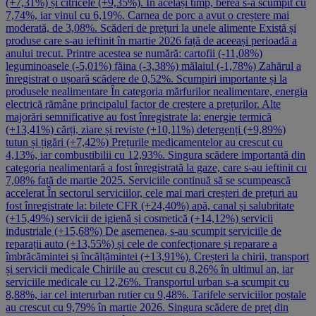
(+7,31%) și citricele (+9,35%). În același timp, berea s-a scumpit cu
7,74%, iar vinul cu 6,19%. Carnea de porc a avut o creștere mai
moderată, de 3,08%. Scăderi de prețuri la unele alimente Există și
produse care s-au ieftinit în martie 2026 față de aceeași perioadă a
anului trecut. Printre acestea se numără: cartofii (-11,08%)
leguminoasele (-5,01%) făina (-3,38%) mălaiul (-1,78%) Zahărul a
înregistrat o ușoară scădere de 0,52%. Scumpiri importante și la
produsele nealimentare În categoria mărfurilor nealimentare, energia
electrică rămâne principalul factor de creștere a prețurilor. Alte
majorări semnificative au fost înregistrate la: energie termică
(+13,41%) cărți, ziare și reviste (+10,11%) detergenți (+9,89%)
tutun și țigări (+7,42%) Prețurile medicamentelor au crescut cu
4,13%, iar combustibilii cu 12,93%. Singura scădere importantă din
categoria nealimentară a fost înregistrată la gaze, care s-au ieftinit cu
7,08% față de martie 2025. Serviciile continuă să se scumpească
accelerat În sectorul serviciilor, cele mai mari creșteri de prețuri au
fost înregistrate la: bilete CFR (+24,40%) apă, canal și salubritate
(+15,49%) servicii de igienă și cosmetică (+14,12%) servicii
industriale (+15,68%) De asemenea, s-au scumpit serviciile de
reparații auto (+13,55%) și cele de confecționare și reparare a
îmbrăcămintei și încălțămintei (+13,91%). Creșteri la chirii, transport
și servicii medicale Chiriile au crescut cu 8,26% în ultimul an, iar
serviciile medicale cu 12,26%. Transportul urban s-a scumpit cu
8,88%, iar cel interurban rutier cu 9,48%. Tarifele serviciilor poștale
au crescut cu 9,79% în martie 2026. Singura scădere de preț din