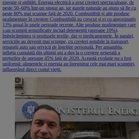
energie și utilități. Energia electrică a avut creșteri spectaculoase, de
peste 50–60% într-un singur an, iar gazele naturale au ajuns să fie cu
peste 80% mai scumpe față de 2020. Combustibili și alte produse
nealimentare în creștere Combustibilii au crescut și ei cu aproximativ
13% anual în unele perioade recente. Alte produse nealimentare care
s-au scumpit semnificativ includ detergenții (aproape 10%),
îmbrăcămintea și produsele textile, dar și medicamentele. În paralel,
serviciile au devenit mai scumpe, cu creșteri notabile la transport,
reparații auto sau servicii de îngrijire personală. Per ansamblu,
inflația cumulată din ultimii ani a dus la o creștere generală a
prețurilor de aproape 45% față de 2020. Această evoluție nu a fost
uniformă: alimentele și energia au înregistrat cele mai mari scumpiri,
influențând direct costul vieții.