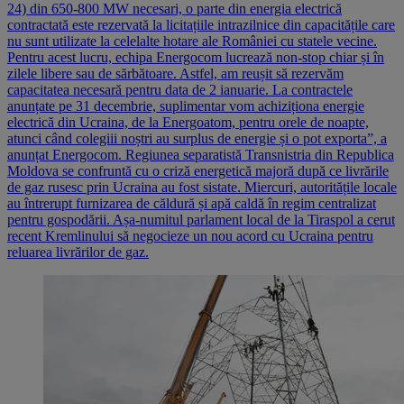
24) din 650-800 MW necesari, o parte din energia electrică
contractată este rezervată la licitațiile intrazilnice din capacitățile care
nu sunt utilizate la celelalte hotare ale României cu statele vecine.
Pentru acest lucru, echipa Energocom lucrează non-stop chiar și în
zilele libere sau de sărbătoare. Astfel, am reușit să rezervăm
capacitatea necesară pentru data de 2 ianuarie. La contractele
anunțate pe 31 decembrie, suplimentar vom achiziționa energie
electrică din Ucraina, de la Energoatom, pentru orele de noapte,
atunci când colegiii noștri au surplus de energie și o pot exporta”, a
anunțat Energocom. Regiunea separatistă Transnistria din Republica
Moldova se confruntă cu o criză energetică majoră după ce livrările
de gaz rusesc prin Ucraina au fost sistate. Miercuri, autoritățile locale
au întrerupt furnizarea de căldură și apă caldă în regim centralizat
pentru gospodării. Așa-numitul parlament local de la Tiraspol a cerut
recent Kremlinului să negocieze un nou acord cu Ucraina pentru
reluarea livrărilor de gaz.