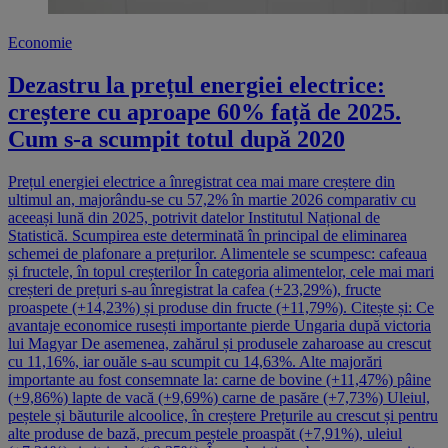
Economie
Dezastru la prețul energiei electrice:
creștere cu aproape 60% față de 2025.
Cum s-a scumpit totul după 2020
Prețul energiei electrice a înregistrat cea mai mare creștere din
ultimul an, majorându-se cu 57,2% în martie 2026 comparativ cu
aceeași lună din 2025, potrivit datelor Institutul Național de
Statistică. Scumpirea este determinată în principal de eliminarea
schemei de plafonare a prețurilor. Alimentele se scumpesc: cafeaua
și fructele, în topul creșterilor În categoria alimentelor, cele mai mari
creșteri de prețuri s-au înregistrat la cafea (+23,29%), fructe
proaspete (+14,23%) și produse din fructe (+11,79%). Citește și: Ce
avantaje economice rusești importante pierde Ungaria după victoria
lui Magyar De asemenea, zahărul și produsele zaharoase au crescut
cu 11,16%, iar ouăle s-au scumpit cu 14,63%. Alte majorări
importante au fost consemnate la: carne de bovine (+11,47%) pâine
(+9,86%) lapte de vacă (+9,69%) carne de pasăre (+7,73%) Uleiul,
peștele și băuturile alcoolice, în creștere Prețurile au crescut și pentru
alte produse de bază, precum peștele proaspăt (+7,91%), uleiul