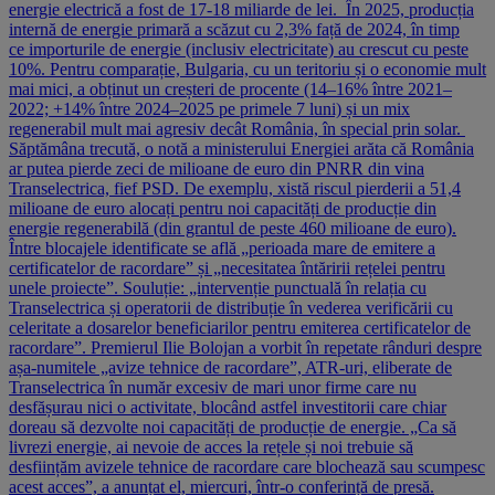
energie electrică a fost de 17-18 miliarde de lei. În 2025, producția
internă de energie primară a scăzut cu 2,3% față de 2024, în timp
ce importurile de energie (inclusiv electricitate) au crescut cu peste
10%. Pentru comparație, Bulgaria, cu un teritoriu și o economie mult
mai mici, a obținut un creșteri de procente (14–16% între 2021–
2022; +14% între 2024–2025 pe primele 7 luni) și un mix
regenerabil mult mai agresiv decât România, în special prin solar.
Săptămâna trecută, o notă a ministerului Energiei arăta că România
ar putea pierde zeci de milioane de euro din PNRR din vina
Transelectrica, fief PSD. De exemplu, xistă riscul pierderii a 51,4
milioane de euro alocați pentru noi capacități de producție din
energie regenerabilă (din grantul de peste 460 milioane de euro).
Între blocajele identificate se află „perioada mare de emitere a
certificatelor de racordare” și „necesitatea întăririi rețelei pentru
unele proiecte”. Souluție: „intervenție punctuală în relația cu
Transelectrica și operatorii de distribuție în vederea verificării cu
celeritate a dosarelor beneficiarilor pentru emiterea certificatelor de
racordare”. Premierul Ilie Bolojan a vorbit în repetate rânduri despre
așa-numitele „avize tehnice de racordare”, ATR-uri, eliberate de
Transelectrica în număr excesiv de mari unor firme care nu
desfășurau nici o activitate, blocând astfel investitorii care chiar
doreau să dezvolte noi capacități de producție de energie. „Ca să
livrezi energie, ai nevoie de acces la rețele și noi trebuie să
desființăm avizele tehnice de racordare care blochează sau scumpesc
acest acces”, a anunțat el, miercuri, într-o conferință de presă.