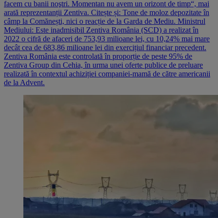
facem cu banii noştri. Momentan nu avem un ori­zont de timp“, mai
arată reprezentanții Zentiva. Citește și: Tone de moloz depozitate în
câmp la Comănești, nici o reacție de la Garda de Mediu. Ministrul
Mediului: Este inadmisibil Zentiva România (SCD) a realizat în
2022 o cifră de afaceri de 753,93 milioane lei, cu 10,24% mai mare
decât cea de 683,86 milioane lei din exercițiul financiar precedent.
Zentiva România este controlată în proporție de peste 95% de
Zentiva Group din Cehia, în urma unei oferte publice de preluare
realizată în contextul achiziției companiei-mamă de către americanii
de la Advent.