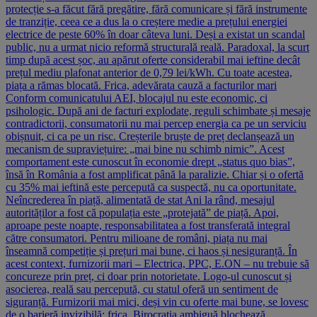
protecție s-a făcut fără pregătire, fără comunicare și fără instrumente
de tranziție, ceea ce a dus la o creștere medie a prețului energiei
electrice de peste 60% în doar câteva luni. Deși a existat un scandal
public, nu a urmat nicio reformă structurală reală. Paradoxal, la scurt
timp după acest șoc, au apărut oferte considerabil mai ieftine decât
prețul mediu plafonat anterior de 0,79 lei/kWh. Cu toate acestea,
piața a rămas blocată. Frica, adevărata cauză a facturilor mari
Conform comunicatului AEI, blocajul nu este economic, ci
psihologic. După ani de facturi explodate, reguli schimbate și mesaje
contradictorii, consumatorii nu mai percep energia ca pe un serviciu
obișnuit, ci ca pe un risc. Creșterile bruște de preț declanșează un
mecanism de supraviețuire: „mai bine nu schimb nimic”. Acest
comportament este cunoscut în economie drept „status quo bias”,
însă în România a fost amplificat până la paralizie. Chiar și o ofertă
cu 35% mai ieftină este percepută ca suspectă, nu ca oportunitate.
Neîncrederea în piață, alimentată de stat Ani la rând, mesajul
autorităților a fost că populația este „protejată” de piață. Apoi,
aproape peste noapte, responsabilitatea a fost transferată integral
către consumatori. Pentru milioane de români, piața nu mai
înseamnă competiție și prețuri mai bune, ci haos și nesiguranță. În
acest context, furnizorii mari – Electrica, PPC, E.ON – nu trebuie să
concureze prin preț, ci doar prin notorietate. Logo-ul cunoscut și
asocierea, reală sau percepută, cu statul oferă un sentiment de
siguranță. Furnizorii mai mici, deși vin cu oferte mai bune, se lovesc
de o barieră invizibilă: frica. Birocrația ambiguă blochează