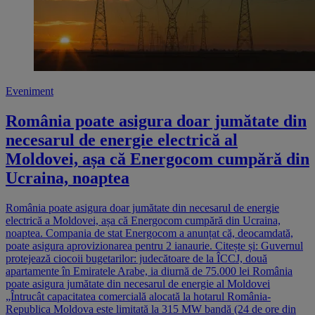
Eveniment
România poate asigura doar jumătate din
necesarul de energie electrică al
Moldovei, așa că Energocom cumpără din
Ucraina, noaptea
România poate asigura doar jumătate din necesarul de energie
electrică a Moldovei, așa că Energocom cumpără din Ucraina,
noaptea. Compania de stat Energocom a anunțat că, deocamdată,
poate asigura aprovizionarea pentru 2 ianaurie. Citește și: Guvernul
protejează ciocoii bugetarilor: judecătoare de la ÎCCJ, două
apartamente în Emiratele Arabe, ia diurnă de 75.000 lei România
poate asigura jumătate din necesarul de energie al Moldovei
„Întrucât capacitatea comercială alocată la hotarul România-
Republica Moldova este limitată la 315 MW bandă (24 de ore din