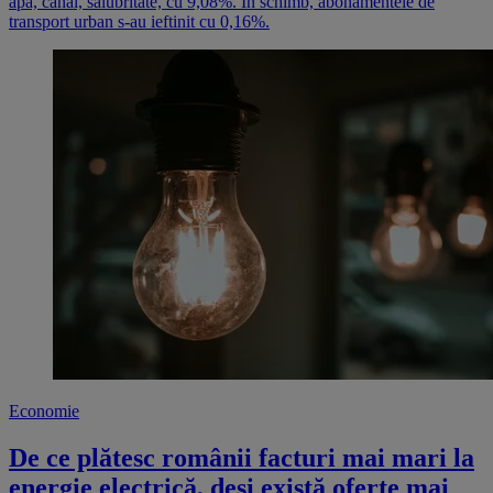
apă, canal, salubritate, cu 9,08%. În schimb, abonamentele de
transport urban s-au ieftinit cu 0,16%.
Economie
De ce plătesc românii facturi mai mari la
energie electrică, deși există oferte mai