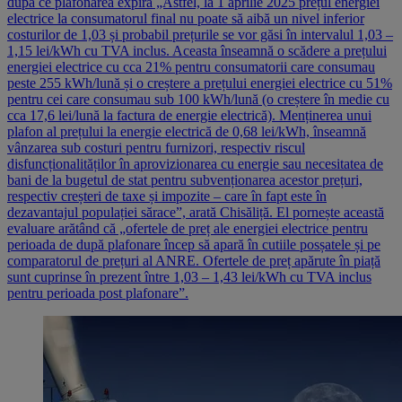
după ce plafonarea expiră „Astfel, la 1 aprilie 2025 prețul energiei
electrice la consumatorul final nu poate să aibă un nivel inferior
costurilor de 1,03 și probabil prețurile se vor găsi în intervalul 1,03 –
1,15 lei/kWh cu TVA inclus. Aceasta înseamnă o scădere a prețului
energiei electrice cu cca 21% pentru consumatorii care consumau
peste 255 kWh/lună și o creștere a prețului energiei electrice cu 51%
pentru cei care consumau sub 100 kWh/lună (o creștere în medie cu
cca 17,6 lei/lună la factura de energie electrică). Menținerea unui
plafon al prețului la energie electrică de 0,68 lei/kWh, înseamnă
vânzarea sub costuri pentru furnizori, respectiv riscul
disfuncționalităților în aprovizionarea cu energie sau necesitatea de
bani de la bugetul de stat pentru subvenționarea acestor prețuri,
respectiv creșteri de taxe și impozite – care în fapt este în
dezavantajul populației sărace”, arată Chisăliță. El pornește această
evaluare arătând că „ofertele de preț ale energiei electrice pentru
perioada de după plafonare încep să apară în cutiile posșatele și pe
comparatorul de prețuri al ANRE. Ofertele de preț apărute în piață
sunt cuprinse în prezent între 1,03 – 1,43 lei/kWh cu TVA inclus
pentru perioada post plafonare”.