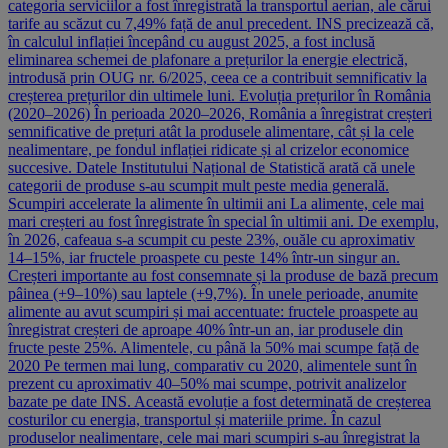
categoria serviciilor a fost înregistrată la transportul aerian, ale cărui
tarife au scăzut cu 7,49% față de anul precedent. INS precizează că,
în calculul inflației începând cu august 2025, a fost inclusă
eliminarea schemei de plafonare a prețurilor la energie electrică,
introdusă prin OUG nr. 6/2025, ceea ce a contribuit semnificativ la
creșterea prețurilor din ultimele luni. Evoluția prețurilor în România
(2020–2026) În perioada 2020–2026, România a înregistrat creșteri
semnificative de prețuri atât la produsele alimentare, cât și la cele
nealimentare, pe fondul inflației ridicate și al crizelor economice
succesive. Datele Institutului Național de Statistică arată că unele
categorii de produse s-au scumpit mult peste media generală.
Scumpiri accelerate la alimente în ultimii ani La alimente, cele mai
mari creșteri au fost înregistrate în special în ultimii ani. De exemplu,
în 2026, cafeaua s-a scumpit cu peste 23%, ouăle cu aproximativ
14–15%, iar fructele proaspete cu peste 14% într-un singur an.
Creșteri importante au fost consemnate și la produse de bază precum
pâinea (+9–10%) sau laptele (+9,7%). În unele perioade, anumite
alimente au avut scumpiri și mai accentuate: fructele proaspete au
înregistrat creșteri de aproape 40% într-un an, iar produsele din
fructe peste 25%. Alimentele, cu până la 50% mai scumpe față de
2020 Pe termen mai lung, comparativ cu 2020, alimentele sunt în
prezent cu aproximativ 40–50% mai scumpe, potrivit analizelor
bazate pe date INS. Această evoluție a fost determinată de creșterea
costurilor cu energia, transportul și materiile prime. În cazul
produselor nealimentare, cele mai mari scumpiri s-au înregistrat la