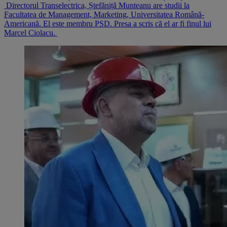
Directorul Transelectrica, Ștefăniță Munteanu are studii la
Facultatea de Management, Marketing, Universitatea Română-
Americană. El este membru PSD. Presa a scris că el ar fi finul lui
Marcel Ciolacu.