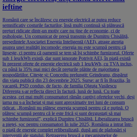
ieftine
Românii care se încălzesc cu energie electrică ar putea reduce
semnificativ costurile facturilor, însă mulți continuă să plătească
prețuri ridicate dintr-un motiv care nu ține de economie, ci de
psihologie. Un comunicat de presă transmis de Dumitru Chisăliță,
președintele Asociației Energia Inteligentă (AEI), atrage atenția
asupra unei realități incomode: energia nu este scumpă pentru că
lipsește, ci pentru că oamenii se tem să își schimbe furnizorul. Oferte
sub 1 leu/kWh există, dar sunt ignorate Potrivit AEI, în piață există
în prezent oferte de energie electrică sub 1 leu/kWh, cu TVA inclus,
cu până la 35% mai mici decât prețurile plătite de majoritatea
gospodăriilor. Citește și: Concediu prelungit: Grindeanu, dispărut
din viața publică din 23 decembrie 2025. Surse: ar fi în Brazilia, în
vacanță. PSD condus, de facto, de familia Olguța Vasilescu
Diferența s-ar reflecta direct în factură, lună de lună. Cu toate
acestea, cei mai mulți consumatori rămân captivi ofertelor vechi, deși
iarna nu s-a încheiat și mai sunt aproximativ trei luni de consum
ridicat. „Românii nu plătesc energia scumpă pentru că e puțină. O
plătesc scumpă pentru că le este frică și sunt dezgustați să mai
schimbe furnizorul”, explică Dumitru Chisăliță. Liberalizarea bruscă
a pieței, șoc pentru consumatori În iulie 2025, România a intrat într-
o piață de energie complet reliberalizată, după ani de plafonări și
intervenții ale statului. Retragerea bruscă a mecanismelor de