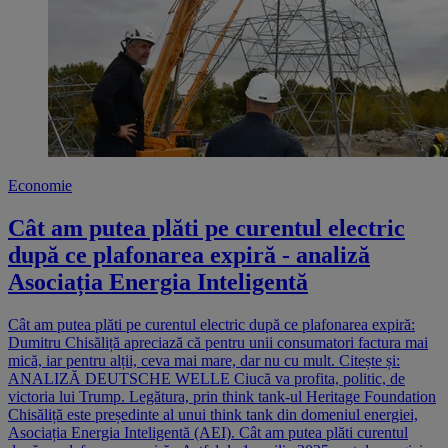
Economie
Cât am putea plăti pe curentul electric
după ce plafonarea expiră - analiză
Asociația Energia Inteligentă
Cât am putea plăti pe curentul electric după ce plafonarea expiră:
Dumitru Chisăliță apreciază că pentru unii consumatori factura mai
mică, iar pentru alții, ceva mai mare, dar nu cu mult. Citește și:
ANALIZĂ DEUTSCHE WELLE Ciucă va profita, politic, de
victoria lui Trump. Legătura, prin think tank-ul Heritage Foundation
Chisăliță este președinte al unui think tank din domeniul energiei,
Asociația Energia Inteligentă (AEI). Cât am putea plăti curentul