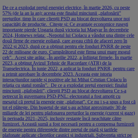
De ce a explodat prețul energiei electrice, în martie 2026, cu peste
57% (de la an la an): acesta este finalul minciunii „plafonării”
prețurilor, timp în care clienții PSD au blocat dezvoltarea unor noi
capacități de producție. Citește și: Ce avantaje economice rusești
importante pierde Ungaria după victoria lui Magyar În decembrie
2024, Hotnews relata: „Nepotul lui Ciolacu a vândut una dintre cele
două firme de energie eoliană, care aveau cifră de afaceri zero în
2022 și 2023, după ce a obținut pentru ele fonduri PNRR de peste
22 de milioane de euro. Cumpărătorul este firma unui mare mogul
ceh”. Acest site arăta: „În aprilie 2022, a înființat firmele. În martie
2023, a obținut Avizul Tehnic de Racordare (ATR) de la
Transelectrica. În iunie 2022, a aplicat la fonduri PNRR, pentru care
a primit aprobare în decembrie 2023. Aceasta este istoria
interacțiunilor rapide și pozitive ale lui Mihai Cristian Ciolacu în
relația cu statul român”. De ce a explodat prețul energiei: finalul
minciunii „plafonării”, clienții PSD au blocat dezvoltarea Ce s-a
petrecut în guvernarea PSD-PNL: electoratul a fost amoțit cu
mesajul că prețul la energie este „plafonat”. Ce nu i s-a spus a fost că
tot el plătește. Din bugetul de stat s-au achitat aproximativ 30 de
miliarde de lei pentru plafonarea prețurilor la energie (curent și gaze)
în perioada 2021–2025, inclusiv restanțe încă neachitate către
furnizori. Această sumă a fost necesară pentru a compensa furnizorii
de energie pentru diferențele dintre prețul de piață și tarifele
plafonate aplicate clienților casnici și industriali. Subvenția strict pe