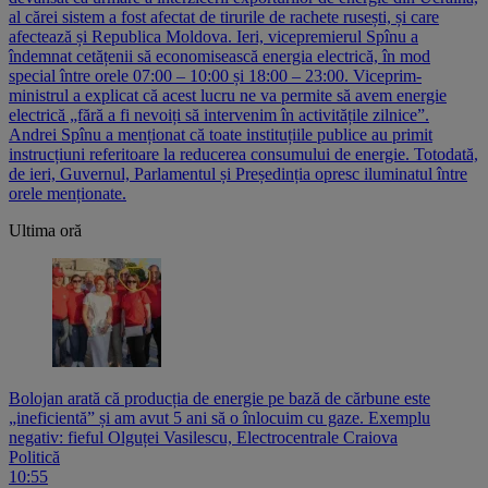
al cărei sistem a fost afectat de tirurile de rachete rusești, și care
afectează și Republica Moldova. Ieri, vicepremierul Spînu a
îndemnat cetățenii să economisească energia electrică, în mod
special între orele 07:00 – 10:00 și 18:00 – 23:00. Viceprim-
ministrul a explicat că acest lucru ne va permite să avem energie
electrică „fără a fi nevoiți să intervenim în activitățile zilnice”.
Andrei Spînu a menționat că toate instituțiile publice au primit
instrucțiuni referitoare la reducerea consumului de energie. Totodată,
de ieri, Guvernul, Parlamentul și Președinția opresc iluminatul între
orele menționate.
Ultima oră
Bolojan arată că producția de energie pe bază de cărbune este
„ineficientă” și am avut 5 ani să o înlocuim cu gaze. Exemplu
negativ: fieful Olguței Vasilescu, Electrocentrale Craiova
Politică
10:55