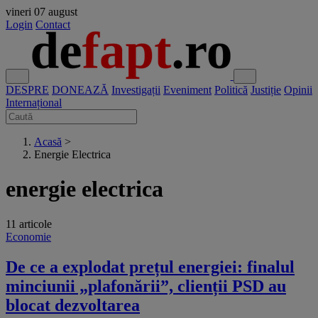
vineri
07 august
Login
Contact
DESPRE
DONEAZĂ
Investigații
Eveniment
Politică
Justiție
Opinii
Internațional
Acasă
>
Energie Electrica
energie electrica
11 articole
Economie
De ce a explodat prețul energiei: finalul
minciunii „plafonării”, clienții PSD au
blocat dezvoltarea