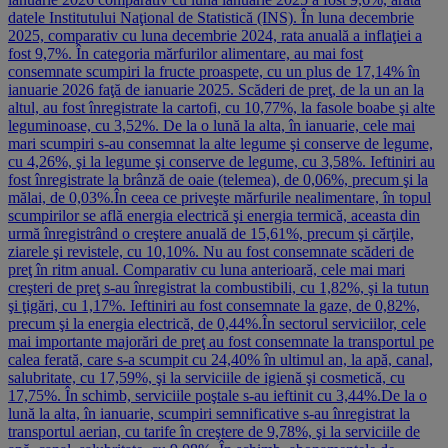
datele Institutului Naţional de Statistică (INS). În luna decembrie
2025, comparativ cu luna decembrie 2024, rata anuală a inflaţiei a
fost 9,7%. În categoria mărfurilor alimentare, au mai fost
consemnate scumpiri la fructe proaspete, cu un plus de 17,14% în
ianuarie 2026 faţă de ianuarie 2025. Scăderi de preţ, de la un an la
altul, au fost înregistrate la cartofi, cu 10,77%, la fasole boabe şi alte
leguminoase, cu 3,52%. De la o lună la alta, în ianuarie, cele mai
mari scumpiri s-au consemnat la alte legume şi conserve de legume,
cu 4,26%, şi la legume şi conserve de legume, cu 3,58%. Ieftiniri au
fost înregistrate la brânză de oaie (telemea), de 0,06%, precum şi la
mălai, de 0,03%.În ceea ce priveşte mărfurile nealimentare, în topul
scumpirilor se află energia electrică şi energia termică, aceasta din
urmă înregistrând o creştere anuală de 15,61%, precum şi cărţile,
ziarele şi revistele, cu 10,10%. Nu au fost consemnate scăderi de
preţ în ritm anual. Comparativ cu luna anterioară, cele mai mari
creşteri de preţ s-au înregistrat la combustibili, cu 1,82%, şi la tutun
şi ţigări, cu 1,17%. Ieftiniri au fost consemnate la gaze, de 0,82%,
precum şi la energia electrică, de 0,44%.În sectorul serviciilor, cele
mai importante majorări de preţ au fost consemnate la transportul pe
calea ferată, care s-a scumpit cu 24,40% în ultimul an, la apă, canal,
salubritate, cu 17,59%, şi la serviciile de igienă şi cosmetică, cu
17,75%. În schimb, serviciile poştale s-au ieftinit cu 3,44%.De la o
lună la alta, în ianuarie, scumpiri semnificative s-au înregistrat la
transportul aerian, cu tarife în creştere de 9,78%, şi la serviciile de