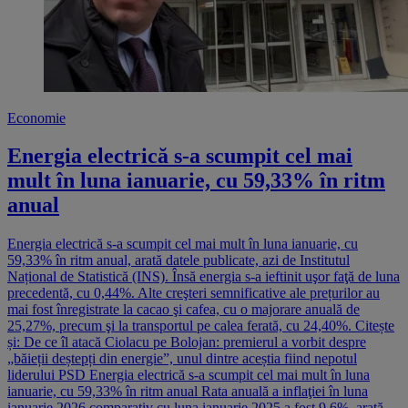
Economie
Energia electrică s-a scumpit cel mai
mult în luna ianuarie, cu 59,33% în ritm
anual
Energia electrică s-a scumpit cel mai mult în luna ianuarie, cu
59,33% în ritm anual, arată datele publicate, azi de Institutul
Național de Statistică (INS). Însă energia s-a ieftinit uşor faţă de luna
precedentă, cu 0,44%. Alte creşteri semnificative ale prețurilor au
mai fost înregistrate la cacao şi cafea, cu o majorare anuală de
25,27%, precum şi la transportul pe calea ferată, cu 24,40%. Citește
și: De ce îl atacă Ciolacu pe Bolojan: premierul a vorbit despre
„băieții deștepți din energie”, unul dintre aceștia fiind nepotul
liderului PSD Energia electrică s-a scumpit cel mai mult în luna
ianuarie, cu 59,33% în ritm anual Rata anuală a inflaţiei în luna
ianuarie 2026 comparativ cu luna ianuarie 2025 a fost 9,6%, arată