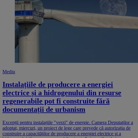
Mediu
Instalațiile de producere a energiei
electrice și a hidrogenului din resurse
regenerabile pot fi construite fără
documentații de urbanism
Excepții pentru instalațiile "verzi" de energie. Camera Deputaţilor a
adoptat, miercuri, un proiect de lege care prevede că autorizaţia de
construire a capacităţilor de producere a energiei electrice şi a