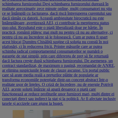
schimbarea furnizorului Deși schimbarea furnizorului durează în
realitate aproximativ zece minute online, mulți consumatori nu știu
ce se întâmplă cu facturarea, dacă riscă întreruperea curentului sau
dacă rămân cu datorii. Această ambiguitate birocratică nu este
întâmplătoare, avertizează AEI, ci contribuie la menținerea status
quo-ului. Rezultatul este o piață liberalizată doar pe hârtie. În
practică, românii plătesc mai mult nu pentru că nu au alternative, ci
pentru că nu au încredere să le folosească. Cum ar putea fi spart
acest blocaj Dumitru Chisăliță susține că soluția nu constă în noi
plafonări, ci în reducerea fricii. Printre măsurile care ar putea
schimba radical comportamentul consumatorilor se numără o
garanție de stat simplă, prin care diferența de preț să fie returnată
dacă factura crește după schimbarea furnizorului. De asemenea, un
contract standardizat, de maximum o pagină, recomandat de ANRE,
ar elimina suspiciunile legate de clauze ascunse. Un portal public
care să arate media reală a prețurilor plătite de populație ar
transforma economiile potențiale dintr-un concept abstract într-o
realitate ușor de înțeles. O criză de încredere, nu de energie Potrivit
AEI, aceste soluții întârzie să apară deoarece o piață care
funcționează ar reduce profiturile unor furnizori mari, mulți dintre ei
conectați direct sau indirect la stat și la politică. Ar fi afectate inclusiv
taxele și accizele care ajung la buget.