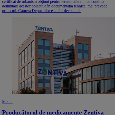
certificat de urbanism obţinut pentru terenul aferent, cu condiţia
delimitării acestor obiective în documentaţia tehnică, mai prevede
proiectul. Camera Deputaţilor este for decizional.
Mediu
Producătorul de medicamente Zentiva