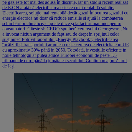
pe gaz este tot mai des adusă în discuție, iar un studiu recent realizat
de E.ON arată că electrificarea este cea mai rentabilă soluție.
Electrificarea, soluție mai rentabilă decât gazul Înlocuirea gazului cu
energie electrică nu doar că reduce emisiile și ajută la combaterea
schimbărilor climatice, ci poate duce și la facturi mai mici pentru
consumatori. Citește și: CEDO spulberă cererea lui Georgescu: „Nu
a invocat niciun argument de fapt sau de drept în sprijinul celor
susținute” Potrivit raportului „Energy Playbook”, electrificarea
încălzirii și transportului ar putea crește cererea de electricitate în UE
cu aproximativ 30% până în 2050. Totodată, investițiile eficiente în
noile tehnologii ar putea aduce Europei economii de peste 1,5
trilioane de euro până la jumătatea secolului. Continuarea, în Ziarul
de Iași