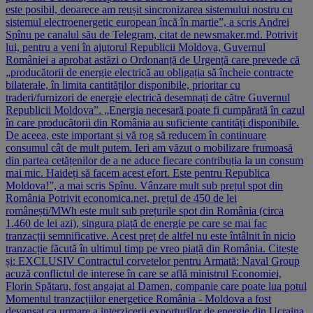
este posibil, deoarece am reușit sincronizarea sistemului nostru cu
sistemul electroenergetic european încă în martie”, a scris Andrei
Spînu pe canalul său de Telegram, citat de newsmaker.md. Potrivit
lui, pentru a veni în ajutorul Republicii Moldova, Guvernul
României a aprobat astăzi o Ordonanță de Urgență care prevede că
„producătorii de energie electrică au obligația să încheie contracte
bilaterale, în limita cantităților disponibile, prioritar cu
traderi/furnizori de energie electrică desemnați de către Guvernul
Republicii Moldova”. „Energia necesară poate fi cumpărată în cazul
în care producătorii din România au suficiente cantități disponibile.
De aceea, este important și vă rog să reducem în continuare
consumul cât de mult putem. Ieri am văzut o mobilizare frumoasă
din partea cetățenilor de a ne aduce fiecare contribuția la un consum
mai mic. Haideți să facem acest efort. Este pentru Republica
Moldova!”, a mai scris Spînu. Vânzare mult sub prețul spot din
România Potrivit economica.net, prețul de 450 de lei
românești/MWh este mult sub prețurile spot din România (circa
1.460 de lei azi), singura piață de energie pe care se mai fac
tranzacții semnificative. Acest preț de altfel nu este întâlnit în nicio
tranzacție făcută în ultimul timp pe vreo piață din România. Citește
și: EXCLUSIV Contractul corvetelor pentru Armată: Naval Group
acuză conflictul de interese în care se află ministrul Economiei,
Florin Spătaru, fost angajat al Damen, companie care poate lua potul
Momentul tranzacțiilor energetice România - Moldova a fost
devansat ca urmare a interzicerii exporturilor de energie din Ucraina,