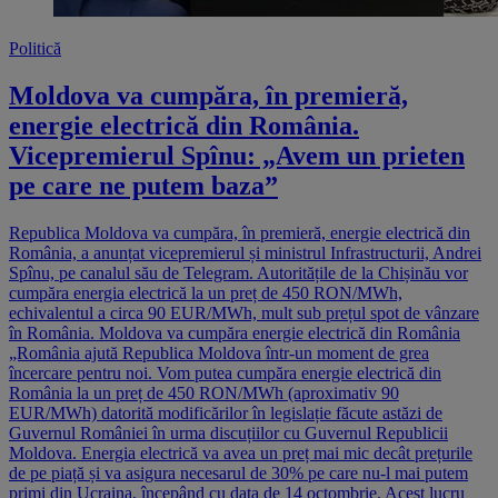
Politică
Moldova va cumpăra, în premieră,
energie electrică din România.
Vicepremierul Spînu: „Avem un prieten
pe care ne putem baza”
Republica Moldova va cumpăra, în premieră, energie electrică din
România, a anunțat vicepremierul și ministrul Infrastructurii, Andrei
Spînu, pe canalul său de Telegram. Autoritățile de la Chișinău vor
cumpăra energia electrică la un preț de 450 RON/MWh,
echivalentul a circa 90 EUR/MWh, mult sub prețul spot de vânzare
în România. Moldova va cumpăra energie electrică din România
„România ajută Republica Moldova într-un moment de grea
încercare pentru noi. Vom putea cumpăra energie electrică din
România la un preț de 450 RON/MWh (aproximativ 90
EUR/MWh) datorită modificărilor în legislație făcute astăzi de
Guvernul României în urma discuțiilor cu Guvernul Republicii
Moldova. Energia electrică va avea un preț mai mic decât prețurile
de pe piață și va asigura necesarul de 30% pe care nu-l mai putem
primi din Ucraina, începând cu data de 14 octombrie. Acest lucru