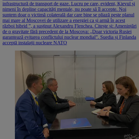
infrastructură de transport de gaze. Lucru pe care, evident, Kievul și
nimeni în depline capacități mentale, nu poate să îl accepte. Noi
suntem doar o victimă colaterală dar care bine se pliază peste planul
mai mare al Moscovei de utilizare a energiei ca și armă în acest
război hibrid ”, a susținut Alexandru Flenchea. Citește și: Amenințări
de o gravitate fără precedent de la Moscova: „Doar victoria Rusiei
garantează evitarea conflictului nuclear mondial”. Suedia și Finlanda
acceptă instalații nucleare NATO