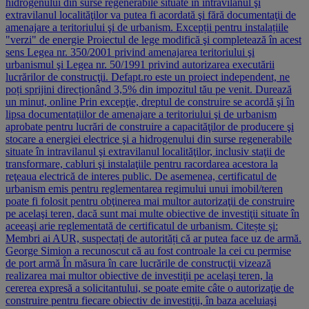
hidrogenului din surse regenerabile situate în intravilanul şi
extravilanul localităţilor va putea fi acordată şi fără documentaţii de
amenajare a teritoriului şi de urbanism. Excepții pentru instalațiile
"verzi" de energie Proiectul de lege modifică şi completează în acest
sens Legea nr. 350/2001 privind amenajarea teritoriului şi
urbanismul şi Legea nr. 50/1991 privind autorizarea executării
lucrărilor de construcţii. Defapt.ro este un proiect independent, ne
poți sprijini direcționând 3,5% din impozitul tău pe venit. Durează
un minut, online Prin excepţie, dreptul de construire se acordă şi în
lipsa documentaţiilor de amenajare a teritoriului şi de urbanism
aprobate pentru lucrări de construire a capacităţilor de producere şi
stocare a energiei electrice şi a hidrogenului din surse regenerabile
situate în intravilanul şi extravilanul localităţilor, inclusiv staţii de
transformare, cabluri şi instalaţiile pentru racordarea acestora la
reţeaua electrică de interes public. De asemenea, certificatul de
urbanism emis pentru reglementarea regimului unui imobil/teren
poate fi folosit pentru obţinerea mai multor autorizaţii de construire
pe acelaşi teren, dacă sunt mai multe obiective de investiţii situate în
aceeaşi arie reglementată de certificatul de urbanism. Citește și:
Membri ai AUR, suspectați de autorități că ar putea face uz de armă.
George Simion a recunoscut că au fost controale la cei cu permise
de port armă În măsura în care lucrările de construcţii vizează
realizarea mai multor obiective de investiţii pe acelaşi teren, la
cererea expresă a solicitantului, se poate emite câte o autorizaţie de
construire pentru fiecare obiectiv de investiţii, în baza aceluiaşi