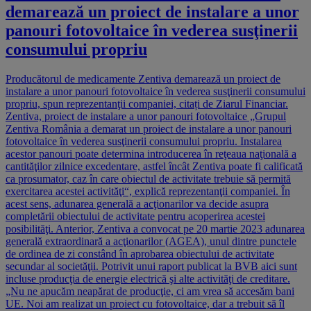
demarează un proiect de instalare a unor
panouri fotovoltaice în vederea susţinerii
consumului propriu
Producătorul de medicamente Zentiva demarează un proiect de
instalare a unor panouri fotovoltaice în vederea susţinerii consumului
propriu, spun reprezen­tanţii companiei, citați de Ziarul Financiar.
Zentiva, proiect de instalare a unor panouri fotovoltaice „Grupul
Zentiva România a demarat un proiect de instalare a unor panouri
fotovoltaice în vederea susţinerii consumului propriu. Instalarea
acestor panouri poate determina introducerea în reţeaua naţională a
cantităţilor zilnice excedentare, astfel încât Zentiva poate fi calificată
ca prosumator, caz în care obiectul de activitate trebuie să permită
exercitarea acestei activităţi“, explică reprezentanţii companiei. În
acest sens, adunarea gene­rală a acţio­narilor va decide asupra
completării obiectului de activitate pentru acope­rirea acestei
posibilităţi. Anterior, Zentiva a convocat pe 20 martie 2023 adunarea
generală extra­or­dinară a acţionarilor (AGEA), unul dintre punctele
de ordinea de zi constând în aprobarea obiectului de activitate
secundar al societăţii. Potrivit unui raport publicat la BVB aici sunt
incluse producţia de energie electrică şi alte activităţi de creditare.
„Nu ne apucăm neapărat de pro­ducţie, ci am vrea să accesăm bani
UE. Noi am realizat un proiect cu fotovoltaice, dar a trebuit să îl