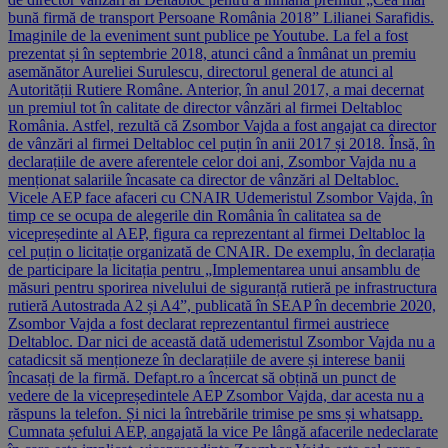
bună firmă de transport Persoane România 2018” Lilianei Sarafidis.
Imaginile de la eveniment sunt publice pe Youtube. La fel a fost
prezentat și în septembrie 2018, atunci când a înmânat un premiu
asemănător Aureliei Surulescu, directorul general de atunci al
Autorității Rutiere Române. Anterior, în anul 2017, a mai decernat
un premiul tot în calitate de director vânzări al firmei Deltabloc
România. Astfel, rezultă că Zsombor Vajda a fost angajat ca director
de vânzări al firmei Deltabloc cel puțin în anii 2017 și 2018. Însă, în
declarațiile de avere aferentele celor doi ani, Zsombor Vajda nu a
menționat salariile încasate ca director de vânzări al Deltabloc.
Vicele AEP face afaceri cu CNAIR Udemeristul Zsombor Vajda, în
timp ce se ocupa de alegerile din România în calitatea sa de
vicepreședinte al AEP, figura ca reprezentant al firmei Deltabloc la
cel puțin o licitație organizată de CNAIR. De exemplu, în declarația
de participare la licitația pentru „Implementarea unui ansamblu de
măsuri pentru sporirea nivelului de siguranță rutieră pe infrastructura
rutieră Autostrada A2 și A4”, publicată în SEAP în decembrie 2020,
Zsombor Vajda a fost declarat reprezentantul firmei austriece
Deltabloc. Dar nici de această dată udemeristul Zsombor Vajda nu a
catadicsit să menționeze în declarațiile de avere și interese banii
încasați de la firmă. Defapt.ro a încercat să obțină un punct de
vedere de la vicepreședintele AEP Zsombor Vajda, dar acesta nu a
răspuns la telefon. Și nici la întrebările trimise pe sms și whatsapp.
Cumnata șefului AEP, angajată la vice Pe lângă afacerile nedeclarate