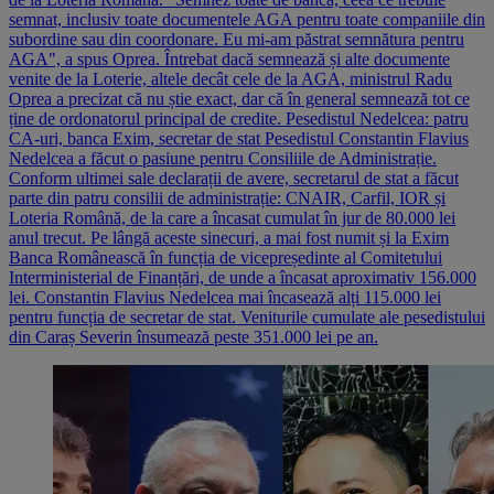
semnat, inclusiv toate documentele AGA pentru toate companiile din
subordine sau din coordonare. Eu mi-am păstrat semnătura pentru
AGA", a spus Oprea. Întrebat dacă semnează și alte documente
venite de la Loterie, altele decât cele de la AGA, ministrul Radu
Oprea a precizat că nu știe exact, dar că în general semnează tot ce
ține de ordonatorul principal de credite. Pesedistul Nedelcea: patru
CA-uri, banca Exim, secretar de stat Pesedistul Constantin Flavius
Nedelcea a făcut o pasiune pentru Consiliile de Administrație.
Conform ultimei sale declarații de avere, secretarul de stat a făcut
parte din patru consilii de administrație: CNAIR, Carfil, IOR și
Loteria Română, de la care a încasat cumulat în jur de 80.000 lei
anul trecut. Pe lângă aceste sinecuri, a mai fost numit și la Exim
Banca Românească în funcția de vicepreședinte al Comitetului
Interministerial de Finanțări, de unde a încasat aproximativ 156.000
lei. Constantin Flavius Nedelcea mai încasează alți 115.000 lei
pentru funcția de secretar de stat. Veniturile cumulate ale pesedistului
din Caraș Severin însumează peste 351.000 lei pe an.