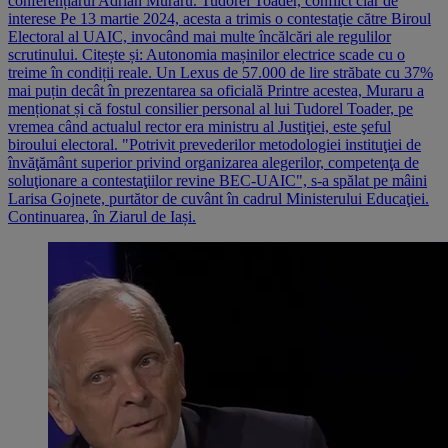
conferențiarul Adrian Muraru. Tudorel Toader, conflict clar de
interese Pe 13 martie 2024, acesta a trimis o contestaţie către Biroul
Electoral al UAIC, invocând mai multe încălcări ale regulilor
scrutinului. Citește și: Autonomia mașinilor electrice scade cu o
treime în condiții reale. Un Lexus de 57.000 de lire străbate cu 37%
mai puțin decât în prezentarea sa oficială Printre acestea, Muraru a
menționat și că fostul consilier personal al lui Tudorel Toader, pe
vremea când actualul rector era ministru al Justiţiei, este şeful
biroului electoral. "Potrivit prevederilor metodologiei instituţiei de
învăţământ superior privind organizarea alegerilor, competenţa de
soluţionare a contestaţiilor revine BEC-UAIC", s-a spălat pe mâini
Larisa Gojnete, purtător de cuvânt în cadrul Ministerului Educaţiei.
Continuarea, în Ziarul de Iași.