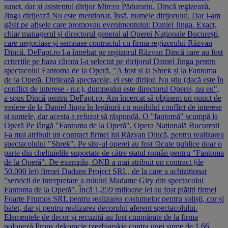
sunet, dar și asistentul dirijor Mircea Pădurariu. Dincă regizează,
Jinga dirijează Nu este menționat, însă, numele dirijorului. Dar l-am
găsit pe afișele care promovau evenimentului: Daniel Jinga. Exact,
chiar managerul și directorul general al Operei Naționale București,
care negociase și semnase contractul cu firma regizorului Răzvan
Dincă. DeFapt.ro l-a întrebat pe regizorul Răzvan Dincă care au fost
criteriile pe baza cărora l-a selectat pe dirijorul Daniel Jinga pentru
spectacolul Fantoma de la Operă. "A fost și la Shrek și la Fantoma
de la Operă. Dirijează spectacole, el este dirijor. Nu știu (dacă este în
conflict de interese - n.r.), dumnealui este directorul Operei, nu eu",
a spus Dincă pentru DeFapt.ro. Am încercat să obținem un punct de
vedere de la Daniel Jinga în legătură cu posibilul conflict de interese
și sumele, dar acesta a refuzat să răspundă. O "fantomă" scumpă la
Operă Pe lângă "Fantoma de la Operă", Opera Națională București
i-a mai atribuit un contract firmei lui Răzvan Dincă, pentru realizarea
spectacolului "Shrek". Pe site-ul operei au fost făcute publice doar o
parte din cheltuielile suportate de către statul român pentru "Fantoma
de la Operă". De exemplu, ONB a mai atribuit un contract (de
50.000 lei) firmei Dadans Project SRL, de la care a achiziționat
"servicii de interpretare a rolului Madame Giry din spectacolul
Fantoma de la Operă". Încă 1,259 milioane lei au fost plătiți firmei
Foarte Frumos SRL pentru realizarea costumelor pentru soliști, cor și
balet, dar și pentru realizarea decorului aferent spectacolului.
Elementele de decor și recuzită au fost cumpărate de la firma
poloneză Props dekoracje rzezbiarskie contra unei sume de 1,66