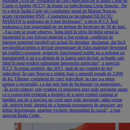
februarie 2016 de completul de cinci judecători de la Înalta Curte de
Csație și Justiție (ICCJ), în frunte cu judecătoarea Livia Stanciu. De
ce a decis Înalta Curte să-l condamne penal pe Marian Neacșu,
acum vicepremier PSD „Condamnă pe inculpatul NEACŞU
MARIAN la pedeapsa de 6 luni închisoare”, a decis ICCJ. Însă
pedeapsa a fost suspendată pe un termen de încercare de 30 de luni.
„Aşa cum se poate observa, fapta intră în sfera ilicitului penal la
momentul la care folosul material a fost realizat, conflictul de
interese potențial (posibil) ori actual (în derulare, declanşat, dar încă
nevalorificat printr-o decizie generatoare de folos material) devenind
un conflict consumat, respectiv funcționarul public nu a acționat cu
transparență și nu s-a abținut de la luarea unei decizii, acțiunile sale
fiind în mod evident subsumate interesului particular”, a apreciat
ICCJ, în prima sentință, din 2015, dată de un complet de trei
judecători, în care Neacșu a primit doar o amendă penală de 2.000
de lei. Ulterior, completul de cinci judecători, la care s-a ajuns
urmare a recursului, i-a dat șase luni de închisoare cu suspendare.
„În acest context, este evident că angajarea unei rude apropiate apare
ca o consecință evidentă a dorinței de a spori venitul cumulat al
familiei sau de a procura un venit unei rude apropiate, atâta vreme
cât, potrivit legii, dreptul de a formula propunerea de angajare, act
inițial determinant, aparține exclusiv deputatului în cauză”, a mai
apreciat Înalta Curte.