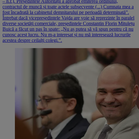
– n.r.). Președintele Autorității a aprobat emiterea ordinului,
contractul de muncă și toate actele subsecvente (...) Cumnata mea a
fost încadrată la cabinetul demnitarului pe perioadă determinată”.
Întrebat dacă vicepreședintele Vajda are voie să reprezinte în paralel
diverse societăți comerciale, președintele Constantin Florin Mitulețu
Buică a făcut un pas în spate: „Nu aș putea să vă spun pentru că nu
cunosc acest lucru. Nu m-a interesat și nu mă interesează lucrurile
acestea despre ceilalți colegi.”.