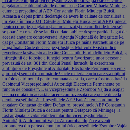
în care este implicat, vicepreședinte Zsombor Vajda este cel care a
angajat-o la cabinetul său de demnitar pe Carmen Mihaela Miningeș,
cumnata președintelui AEP, Constantin Florin Mitulețu Buică.
Aceasta a depus prima declarație de avere în calitate de consilieră a
lui Vajda în mai 2021. Citește și: Mitulețu-Buică, șeful AEP (judecat
pentru corupție, plagiator și acum acuzat și de conflict de interese),
se poartă ca o zână: se laudă cu date publice despre partide Legat de
această angajare controversată, Agenția Națională de Integritate l-a
dat pe Constantin Florin Mitulețu Buică pe mâna Parchetului de pe
lângă Înalta Curte de Casație și Justiție. Motivul? Există indicii
reveritoare la săvârșirea de către Constantin Florin Mitulețu Buică „a
infracţiunii de folosire a funcției pentru favorizarea unor persoane
prevăzută de art. 301 din Codul Penal, întrucât, în exercitarea
atribuțiilor de Președinte al Autorității Electorale Permanente a emis,
aprobat și semnat un număr de 9 acte materiale prin care s-a obținut
un folos patrimonial pentru cumnata acestuia, care a fost încadrată la
Cabinetul Vicepreședintelui Autorității Electorale Permanente pe
funcția de consilier”. Dar vicepreședintele Zsombor Vajda a scăpat
basma curată din această afacere controversată care poate duce la
demiterea șefului său. Președintele AEP Buică a emis ordinul de
angajare Contactat de către Defapt.ro, președintele AEP Constantin
Florin Mitulețu Buică a declarat pentru Defapt.ro că Miningeș „a
fost angajată la cabinetul demnitarului vicepreședintelui al
Autorității. Al domnului Vajda. Am aprobat după ce a venit
propunerea din partea demnitarului (vicepreședintele Zsombor Vajda