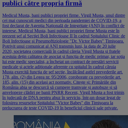
publici către propria firmă
Medicul Musta, bani publici propriei firme. Virgil Musta, unul dintre
cei mai cunoscuţi medici din perioada pandemiei de COVID-19, a
fost declarat de Agenţia Naţională de Integritate (ANI) în conflict de
interese. Medicul Musta, bani publici propriei firme Musta este în
prezent şef al Secţiei Boli Infecţioase II în cadrul Spitalului Clinic de
Boli Infecţioase şi Pneumoftiziologie "Dr. Victor Babeş" Timişoara.
Potrivit unui comunicat al ANI transmis luni, la data de 20 iulie
2020, societatea comercială în cadrul căreia Virgil Musta şi fratele
acestuia deţin calitatea de asociat şi funcţia de medic primar, iar soţia
lui este medic specialist, a încheiat un contract de prestări servicii
medicale şi actele adiţionale aferente cu spitalul în cadrul căruia
Musta exercită funcţia de şef secţie, încălcând astfel prevederile art.
178, alin. (2) din Legea nr. 95/2006, coroborate cu prevederile art.
185, alin. (15) din acelaşi act normativ. Citește și: Primăriile din
România abia se descurcă să cumpere tramvaie și autobuze și să
anvelopeze clădiri pe banii PNRR Recent, Virgil Musta a fost trimis
în judecată de DNA pentru abuz în serviciu, într-un dosar legat de
folosirea resurselor Spitalului "Victor Babeş" din Timişoara la
prelucrarea de teste COVID-19 în beneficiul clinicii sale private.