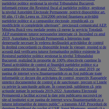
partidelor politice gestionat la nivelul Tribunalului Bucureşti,
informaţii extrase din Registrul fiscal al partidelor politice, gestionat
la nivelul Autorităţii Electorale Permanente, potrivit dispoziţiilor art.
60 alin. (1) din Legea nr. 334/2006 privind finanţarea activităţii
partidelor politice şi a campaniilor electorale, republicată, cu
modificările şi completările ulterioare", precizează comunicatul AEP.
Mitulețu-Buică vrea medalie pentru că merge la serviciu Totodată,
AEP reaminteşte tuturor persoanelor interesate că, începând cu anul
2019, Autoritatea Electorală Permanentă a întreprins toate
demersurile necesare în vederea desfăşurării activităţilor de control
în deplină concordanţă cu dispoziţiile legale în vigoare, reuşind şi de
această dată verificarea tuturor formaţiunilor politice existente în
Registrul partidelor politice gestionat la nivelul Tribunalului
Bucureşti, realizând în proporţie de 100% obiectivele cuprinse în
Planul activităţilor de control al finanţării partidelor politice şi a
campaniilor electorale în anul 2022. "Începând cu anul 2019, pe
pagina de internet www.finantarepartide.ro au fost publicate toate
informaţiile ce decurg din activitatea de control, respectiv Rapoartele
sintetice documentelor de control şi de sancţionare, precum şi Listele
cu privire la sancţiunile aplicate. În consecinţă, subliniem că, prin
acţiunile iniţiate în perioada 2019-2022, Autoritatea Electorală
Permanentă a facilitat accesul la date prin publicarea succesivă pe
site-ul instituţiei şi pe pagina de internet www.finantarepartide.ro a
tuturor informaţiilor de interes public", a transmis AEP. Procedură de
demitere Purtătorul de cuvânt al USR, Ionuţ Moşteanu, anunţă că a