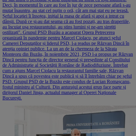
Deci, în momentul în care au fost în jur de zece persoane afară s-au
mutat înauntru, au stat cel puțin o oră, cât am mai stat eu pe terasă.
Șeful locației îi însoțea, inițial la masa de afară și apoi a intrat cu
dânșii. După ce și-au dat seama că au fost pozați, au tras draperiile,
au încuiat ușa restaurantului, au stins lumini și ne-am simțiti
ostilizați". Grupul PSD Buzău a acaparat Opera Petrecerea
organizată în pandemie pentru Marcel Ciolacu, pe atunci șeful
Camerei Deputaților și liderul PSD, l-a readus pe Răzvan Dincă în
atenția opiniei publice. La un an de la chermeza de la Sărata
Monteoru din Buzău, în noiembrie 2021, PSD l-a propus pe Răzvan
Dincă pentru funcția de director general și președinte al Consiliului
de Administrație al Societății Române de Radiodifuziune. Întrebat
cum a ajuns Marcel Ciolacu la restaurantul familie sale, Răzvan
Dincă a spus că povestea este publică și să îl întrebăm chiar pe șeful
PSD. Grupul PSD de la Buzău este condus de Lucian Romașcanu,
fostul ministru al Culturii. Din anturajul acestui grup face parte și
dirijorul Daniel Jinga, actualul manager al Operei Naționale
București.