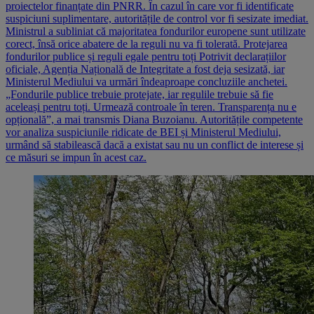
proiectelor finanțate din PNRR. În cazul în care vor fi identificate
suspiciuni suplimentare, autoritățile de control vor fi sesizate imediat.
Ministrul a subliniat că majoritatea fondurilor europene sunt utilizate
corect, însă orice abatere de la reguli nu va fi tolerată. Protejarea
fondurilor publice și reguli egale pentru toți Potrivit declarațiilor
oficiale, Agenția Națională de Integritate a fost deja sesizată, iar
Ministerul Mediului va urmări îndeaproape concluziile anchetei.
„Fondurile publice trebuie protejate, iar regulile trebuie să fie
aceleași pentru toți. Urmează controale în teren. Transparența nu e
opțională”, a mai transmis Diana Buzoianu. Autoritățile competente
vor analiza suspiciunile ridicate de BEI și Ministerul Mediului,
urmând să stabilească dacă a existat sau nu un conflict de interese și
ce măsuri se impun în acest caz.