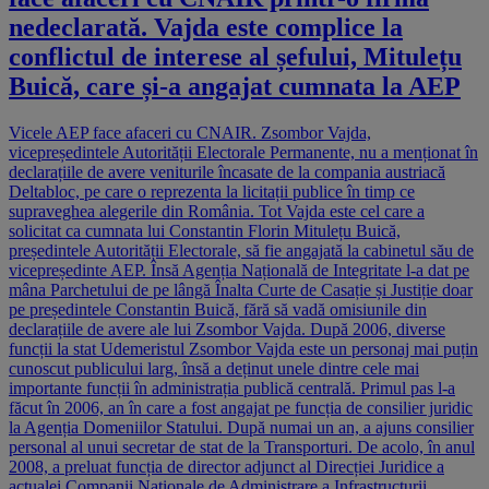
nedeclarată. Vajda este complice la
conflictul de interese al șefului, Mitulețu
Buică, care și-a angajat cumnata la AEP
Vicele AEP face afaceri cu CNAIR. Zsombor Vajda,
vicepreședintele Autorității Electorale Permanente, nu a menționat în
declarațiile de avere veniturile încasate de la compania austriacă
Deltabloc, pe care o reprezenta la licitații publice în timp ce
supraveghea alegerile din România. Tot Vajda este cel care a
solicitat ca cumnata lui Constantin Florin Mitulețu Buică,
președintele Autorității Electorale, să fie angajată la cabinetul său de
vicepreședinte AEP. Însă Agenția Națională de Integritate l-a dat pe
mâna Parchetului de pe lângă Înalta Curte de Casație și Justiție doar
pe președintele Constantin Buică, fără să vadă omisiunile din
declarațiile de avere ale lui Zsombor Vajda. După 2006, diverse
funcții la stat Udemeristul Zsombor Vajda este un personaj mai puțin
cunoscut publicului larg, însă a deținut unele dintre cele mai
importante funcții în administrația publică centrală. Primul pas l-a
făcut în 2006, an în care a fost angajat pe funcția de consilier juridic
la Agenția Domeniilor Statului. După numai un an, a ajuns consilier
personal al unui secretar de stat de la Transporturi. De acolo, în anul
2008, a preluat funcția de director adjunct al Direcției Juridice a
actualei Companii Naționale de Administrare a Infrastructurii