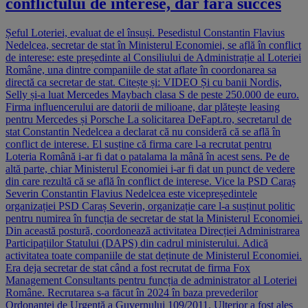
conflictului de interese, dar fără succes
Șeful Loteriei, evaluat de el însuși. Pesedistul Constantin Flavius
Nedelcea, secretar de stat în Ministerul Economiei, se află în conflict
de interese: este președinte al Consiliului de Administrație al Loteriei
Române, una dintre companiile de stat aflate în coordonarea sa
directă ca secretar de stat. Citește și: VIDEO Și cu banii Nordis,
Selly și-a luat Mercedes Maybach clasa S de peste 250.000 de euro.
Firma influencerului are datorii de milioane, dar plătește leasing
pentru Mercedes și Porsche La solicitarea DeFapt.ro, secretarul de
stat Constantin Nedelcea a declarat că nu consideră că se află în
conflict de interese. El susține că firma care l-a recrutat pentru
Loteria Română i-ar fi dat o patalama la mână în acest sens. Pe de
altă parte, chiar Ministerul Economiei i-ar fi dat un punct de vedere
din care rezultă că se află în conflict de interese. Vice la PSD Caraș
Severin Constantin Flavius Nedelcea este vicepreședintele
organizației PSD Caraș Severin, organizație care l-a susținut politic
pentru numirea în funcția de secretar de stat la Ministerul Economiei.
Din această postură, coordonează activitatea Direcției Administrarea
Participațiilor Statului (DAPS) din cadrul ministerului. Adică
activitatea toate companiile de stat deținute de Ministerul Economiei.
Era deja secretar de stat când a fost recrutat de firma Fox
Management Consultants pentru funcția de administrator al Loteriei
Române. Recrutarea s-a făcut în 2024 în baza prevederilor
Ordonanței de Urgență a Guvernului 109/2011. Ulterior a fost ales