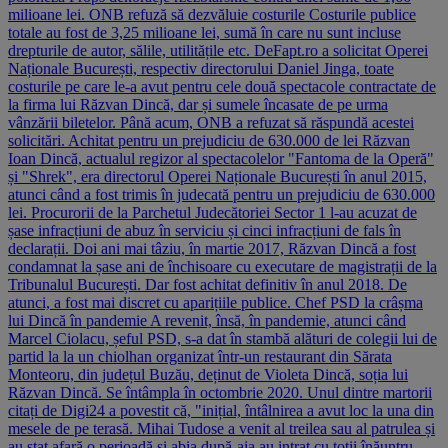
milioane lei. ONB refuză să dezvăluie costurile Costurile publice
totale au fost de 3,25 milioane lei, sumă în care nu sunt incluse
drepturile de autor, sălile, utilitățile etc. DeFapt.ro a solicitat Operei
Naționale București, respectiv directorului Daniel Jinga, toate
costurile pe care le-a avut pentru cele două spectacole contractate de
la firma lui Răzvan Dincă, dar și sumele încasate de pe urma
vânzării biletelor. Până acum, ONB a refuzat să răspundă acestei
solicitări. Achitat pentru un prejudiciu de 630.000 de lei Răzvan
Ioan Dincă, actualul regizor al spectacolelor "Fantoma de la Operă"
și "Shrek", era directorul Operei Naționale București în anul 2015,
atunci când a fost trimis în judecată pentru un prejudiciu de 630.000
lei. Procurorii de la Parchetul Judecătoriei Sector 1 l-au acuzat de
șase infracțiuni de abuz în serviciu și cinci infracțiuni de fals în
declarații. Doi ani mai tâziu, în martie 2017, Răzvan Dincă a fost
condamnat la șase ani de închisoare cu executare de magistrații de la
Tribunalul București. Dar fost achitat definitiv în anul 2018. De
atunci, a fost mai discret cu aparițiile publice. Chef PSD la crâșma
lui Dincă în pandemie A revenit, însă, în pandemie, atunci când
Marcel Ciolacu, șeful PSD, s-a dat în stambă alături de colegii lui de
partid la la un chiolhan organizat într-un restaurant din Sărata
Monteoru, din județul Buzău, deținut de Violeta Dincă, soția lui
Răzvan Dincă. Se întâmpla în octombrie 2020. Unul dintre martorii
citați de Digi24 a povestit că, "inițial, întâlnirea a avut loc la una din
mesele de pe terasă. Mihai Tudose a venit al treilea sau al patrulea și
au stat afară o perioadă și abia după-aia au intrat cu toții înăuntru.