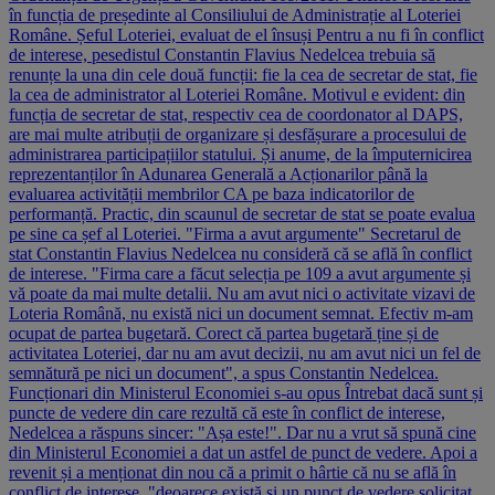
în funcția de președinte al Consiliului de Administrație al Loteriei
Române. Șeful Loteriei, evaluat de el însuși Pentru a nu fi în conflict
de interese, pesedistul Constantin Flavius Nedelcea trebuia să
renunțe la una din cele două funcții: fie la cea de secretar de stat, fie
la cea de administrator al Loteriei Române. Motivul e evident: din
funcția de secretar de stat, respectiv cea de coordonator al DAPS,
are mai multe atribuții de organizare și desfășurare a procesului de
administrarea participațiilor statului. Și anume, de la împuternicirea
reprezentanților în Adunarea Generală a Acționarilor până la
evaluarea activității membrilor CA pe baza indicatorilor de
performanță. Practic, din scaunul de secretar de stat se poate evalua
pe sine ca șef al Loteriei. "Firma a avut argumente" Secretarul de
stat Constantin Flavius Nedelcea nu consideră că se află în conflict
de interese. "Firma care a făcut selecția pe 109 a avut argumente și
vă poate da mai multe detalii. Nu am avut nici o activitate vizavi de
Loteria Română, nu există nici un document semnat. Efectiv m-am
ocupat de partea bugetară. Corect că partea bugetară ține și de
activitatea Loteriei, dar nu am avut decizii, nu am avut nici un fel de
semnătură pe nici un document", a spus Constantin Nedelcea.
Funcționari din Ministerul Economiei s-au opus Întrebat dacă sunt și
puncte de vedere din care rezultă că este în conflict de interese,
Nedelcea a răspuns sincer: "Așa este!". Dar nu a vrut să spună cine
din Ministerul Economiei a dat un astfel de punct de vedere. Apoi a
revenit și a menționat din nou că a primit o hârtie că nu se află în
conflict de interese, "deoarece există și un punct de vedere solicitat