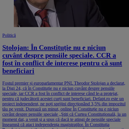
Politică
Stolojan: În Constituție nu e niciun
cuvânt despre pensiile speciale. CCR a
fost în conflict de interese pentru că sunt
beneficiari
Fostul premier și europarlamentar PNL Theodor Stolojan a declarat,
la Digi 24, că în Constituție nu e niciun cuvânt despre pensiile
speciale, iar CCR a fost în conflict de interese când le-a protejat,
pentru că judecătorii acestei curți sunt beneficiari. Defapt.ro este un
proiect independent, ne poți sprijini direcționând 3,5% din impozitul
tău pe venit. Durează un minut, online În Constituție nu e niciun
cuvânt despre pensiile speciale „Ştiţi că Curtea Constituţională, la un
moment dat, a venit şi a spus că dacă te atingi de pensiile speciale
înseamnă că ataci independenţa magistraţilor. În Constituţia