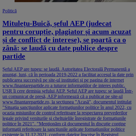
Politică
Mitulețu-Buică, șeful AEP (judecat
pentru corupție, plagiator și acum acuzat
și de conflict de interese), se poartă ca o
zână: se laudă cu date publice despre
partide
Șeful AEP are tupeu: se laudă. Autoritatea Electorală Permanentă a
anunţat, luni, că în perioada 2019-2022 a facilitat accesul la date prin
publicarea succesivă pe site-ul instituţiei şi pe pagina de internet
www.finantarepartide.ro a tuturor informaţiilor de interes public.
USR îi cere demisia șefului AEP. Șeful AEP are tupeu: se laudă Într-
un comunicat de presă, AEP informează că a publicat pe site-ul
www.finantarepartide.ro, la secţiunea "Acasă", documentul intitulat
"Situaţia sancţiunilor aplicate formaţiunilor politice în anul 2022, cu
ocazia misiunilor de control referitoare la respectarea prevederilor
legale privind veniturile şi cheltuielile înregistrate de formaţiunile
politice în 2021". "Menţionăm că documentul în discuţie conţine
informaţii referitoare la sancţiunile aplicate formaţiunilor politice
existente la 31.12.2021, conform datelor înscrise în Registrul