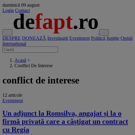
duminică
09 august
Login
Contact
DESPRE
DONEAZĂ
Investigații
Eveniment
Politică
Justiție
Opinii
Internațional
Acasă
>
Conflict De Interese
conflict de interese
12 articole
Eveniment
Un adjunct la Romsilva, angajat și la o
firmă privată care a câștigat un contract
cu Regia