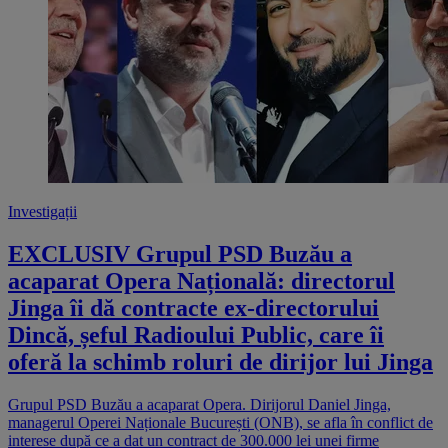
Investigații
EXCLUSIV Grupul PSD Buzău a
acaparat Opera Națională: directorul
Jinga îi dă contracte ex-directorului
Dincă, șeful Radioului Public, care îi
oferă la schimb roluri de dirijor lui Jinga
Grupul PSD Buzău a acaparat Opera. Dirijorul Daniel Jinga,
managerul Operei Naționale București (ONB), se afla în conflict de
interese după ce a dat un contract de 300.000 lei unei firme