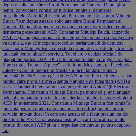
depus o solicitare către Biroul Permanent al Camerei Deputaţilor
pentru convocarea comisiilor juridice reunite şi demiterea
preşedintelui Autorităţii Electorale Permanente, Constantin Mituleţu
Buică. "Am depus astăzi o solicitare către Biroul Permanent al
Camerei Deputaţilor pentru convocarea comisiilor juridice reunite şi
demiterea preşedintelui AEP, Constantin Mituleţu Buică, acuzat de
ANI că şi-a angajat cumnata în instituţie. Nu am nicio speranţă că îşi
va demisia, aşa că începem procedura parlamentară de demitere.
Constantin Mituleţu Buică nu este la primul dosar. Este deja trimis în
judecată pentru abuz în serviciu. Tot el are o decizie oficială de
plagiat din partea CNATDCU. Incompatibilitate, corupţie şi plagiat.
E prea mult. Trebuie să plece", scrie Ionuţ Moşteanu, pe Facebook.
Citește și: Soclul medicului Musta s-a făcut țăndări: trimis în
judecată de DNA, acum găsit și de ANI în conflict de interese – bani
publici către propria firmă Agenţia Naţională de Integritate (ANI) a
sesizat Parchetul General în cazul preşedintelui Autorităţii Electorale
Permanente, Constantin Mituleţu Buică, pe motiv că şi-ar fi angajat
nelegal cumnata în funcţia de consilier la cabinetul vicepreşedintelui
AEP. În noiembrie 2021, Constantin Mituleţu Buică a fost trimis în
judecată pentru comiterea în concurs a trei infracţiuni de abuz în
serviciu, într-un dosar în care este acuzat că a făcut presiuni ca doi
directori din AEP să părăsească instituţia şi ar fi blocat mai multe
posturi din cadrul AEP şi nu a organizat concursuri pentru ocuparea
lor.