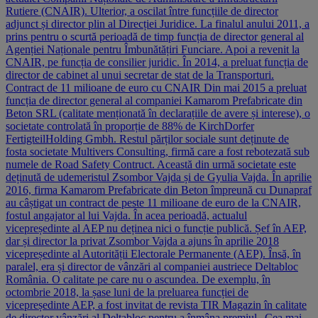
Rutiere (CNAIR). Ulterior, a oscilat între funcțiile de director
adjunct și director plin al Direcției Juridice. La finalul anului 2011, a
prins pentru o scurtă perioadă de timp funcția de director general al
Agenției Naționale pentru Îmbunătățiri Funciare. Apoi a revenit la
CNAIR, pe funcția de consilier juridic. În 2014, a preluat funcția de
director de cabinet al unui secretar de stat de la Transporturi.
Contract de 11 milioane de euro cu CNAIR Din mai 2015 a preluat
funcția de director general al companiei Kamarom Prefabricate din
Beton SRL (calitate menționată în declarațiile de avere și interese), o
societate controlată în proporție de 88% de KirchDorfer
FertigteilHolding Gmbh. Restul părților sociale sunt deținute de
fosta societate Multivers Consulting, firmă care a fost rebotezată sub
numele de Road Safety Contruct. Această din urmă societate este
deținută de udemeristul Zsombor Vajda și de Gyulia Vajda. În aprilie
2016, firma Kamarom Prefabricate din Beton împreună cu Dunapraf
au câștigat un contract de peste 11 milioane de euro de la CNAIR,
fostul angajator al lui Vajda. În acea perioadă, actualul
vicepreședinte al AEP nu deținea nici o funcție publică. Șef în AEP,
dar și director la privat Zsombor Vajda a ajuns în aprilie 2018
vicepreședinte al Autorității Electorale Permanente (AEP). Însă, în
paralel, era și director de vânzări al companiei austriece Deltabloc
România. O calitate pe care nu o ascundea. De exemplu, în
octombrie 2018, la șase luni de la preluarea funcției de
vicepreședinte AEP, a fost invitat de revista TIR Magazin în calitate
de director vânzări al Deltabloc pentru a înmâna premiul „Cea mai