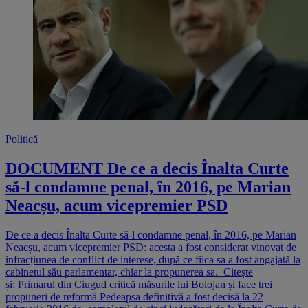
Politică
DOCUMENT De ce a decis Înalta Curte
să-l condamne penal, în 2016, pe Marian
Neacșu, acum vicepremier PSD
De ce a decis Înalta Curte să-l condamne penal, în 2016, pe Marian
Neacșu, acum vicepremier PSD: acesta a fost considerat vinovat de
infracțiunea de conflict de interese, după ce fiica sa a fost angajată la
cabinetul său parlamentar, chiar la propunerea sa. Citește
și: Primarul din Ciugud critică măsurile lui Bolojan și face trei
propuneri de reformă Pedeapsa definitivă a fost decisă la 22