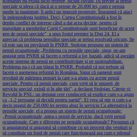
României nu există nicio referire, niciun cuvânt, cu privire la pensii
speciale şi ideea că dacă ai o pensie de 20.000 lei, cum e pensia
medie la magistraţi, îi aplici un impozit progresiv. Înseamnă că ataci
în independenţa justiţiei. Deci, Curtea Constituţională a fost în
deplin conflict de interese când a dat acea decizie, pentru că
majoritate a membrilor Curţii Constituţionale sunt beneficiar de acest
gen de pensii speciale”, a spus fostul premier la Digi 24. El a
apreciat că problema pensiilor speciale ar trebui rezolvată oricum, fie
că este sau nu prevăzută în PNRR. Stolojan propune un sistem de
pensii ocupaționale „Problema cu pensiile speciale, sigur, ne-am
angajat prin PNRR să facem o reformă a lor, bazată, adică să aşezăm
aceste sisteme de pensii pe contributivitate şi pe sustenabilitate.
Problema nu-i că am băgat în PNRR. Probabil că noi trebuie să
facem o asemenea reformă în România. Sigur că oamenii sunt
revoltaţi de mărimea pensiei la care s-a ajuns cu aceste pensii
speciale. Pentru că pensii speciale, cum vreţi să le spuneţi, de
serviciu special, există şi în alte ţări”, a declarat Stolojan. Citește și:
Revoltă în PNL: un deputat cere conducerii să explice cum s-a ajuns
ca „1-2 persoane să decidă pentru partid”. El vrea să știe și cum s-a
decis pragul de 250.000 lei pentru abuz în serviciu Ca alternativă la
pensiile speciale, el a propus un sistem de pensii ocupaționale:
„Pensii ocupaţionale, astea-s pensii de serviciu, dacă vreţi pensii
ocupaţionale. Care e diferenţa pe pensiile ocupaţionale? Presupun că
şi angajatorul şi angajatul să contribuie cu un procent din venituri şi
să constituie un fond de pensii care funcţionează aşa cum e pilonul