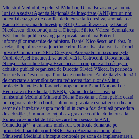
Ministrul Mediului, Apelor și Pădurilor, Diana Buzoianu, a anunțat
luni că a sesizat Agenția Națională de Integritate (ANI) într-un nou
potențial caz grav de conflict de interese la Romsilva, semnalat de
Banca Europeană de Investiții (BEI). Cazul îl vizează pe Daniel
Nicolăescu, director adjunct al Direcției Silvice Vâlcea. Semnalarea
BEI: funcție publică și angajare privată simultană Potrivit
informațiilor transmise de ministru, Daniel Nicolăescu ar fi fost, în
același timp, director adjunct în cadrul Romsilva și angajat al firmei
private Chimpromet SRL. Citește și: Apropiata lui Savonea, șefa
Curții de Apel București, se autoinvită la Cotroceni. Deocamdată,
Nicușor Dan o ține la ușă Exact această companie ar fi câștigat o
achiziție publică organizată de Direcția Silvică Vâlcea, în perioada
în care Nicolăescu ocupa funcția de conducere. Achiziția viza lucrări
de corectare a torenților pentru reducerea riscurilor de viituri,
proiecte finanțate din fonduri europene prin Planul Național de
Redresare și Reziliență (PNRR). „Coincidență?” – reacția
ministrului Mediului Ministrul Diana Buzoianu a făcut public cazul
pe pagina sa de Facebook, subliniind gravitatea situației și ridicând
semne de întrebare asupra modului în care a fost derulată procedura
de achiziție. „Un nou potențial caz grav de conflict de interese la
Romsilva semnalat de BEI pe care l-am sesizat la ANI.
Coincidență?”, a transmis ministrul. Controale demarate pe
proiectele finanțate prin PNRR Diana Buzoianu a anunțat că
Ministerul Mediului a început controale pe zona de implementare a