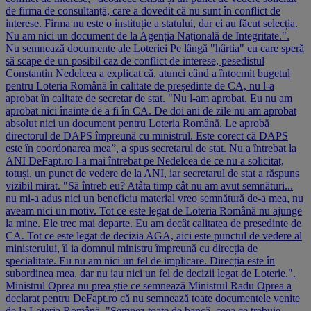
de firma de consultanță, care a dovedit că nu sunt în conflict de
interese. Firma nu este o instituție a statului, dar ei au făcut selecția.
Nu am nici un document de la Agenția Națională de Integritate.".
Nu semnează documente ale Loteriei Pe lângă "hârtia" cu care speră
să scape de un posibil caz de conflict de interese, pesedistul
Constantin Nedelcea a explicat că, atunci când a întocmit bugetul
pentru Loteria Română în calitate de președinte de CA, nu l-a
aprobat în calitate de secretar de stat. "Nu l-am aprobat. Eu nu am
aprobat nici înainte de a fi în CA. De doi ani de zile nu am aprobat
absolut nici un document pentru Loteria Română. Le aprobă
directorul de DAPS împreună cu ministrul. Este corect că DAPS
este în coordonarea mea”, a spus secretarul de stat. Nu a întrebat la
ANI DeFapt.ro l-a mai întrebat pe Nedelcea de ce nu a solicitat,
totuși, un punct de vedere de la ANI, iar secretarul de stat a răspuns
vizibil mirat. "Să întreb eu? Atâta timp cât nu am avut semnături...
nu mi-a adus nici un beneficiu material vreo semnătură de-a mea, nu
aveam nici un motiv. Tot ce este legat de Loteria Română nu ajunge
la mine. Ele trec mai departe. Eu am decât calitatea de președinte de
CA. Tot ce este legat de decizia AGA, aici este punctul de vedere al
ministerului, îl ia domnul ministru împreună cu direcția de
specialitate. Eu nu am nici un fel de implicare. Direcția este în
subordinea mea, dar nu iau nici un fel de decizii legat de Loterie.".
Ministrul Oprea nu prea știe ce semnează Ministrul Radu Oprea a
declarat pentru DeFapt.ro că nu semnează toate documentele venite
de la Loteria Română. "Semnez toate de bancă, ceea ce trebuie