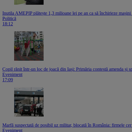
Inutila AMEPIP plătește 1,3 milioane lei pe an ca să închirieze mașin
Politică
18:12
Copil rănit într-un loc de joacă din Iași: Primăria contestă amenda și s
Eveniment
17:09
Marfă suspectată de posibil uz militar, blocată în România: firmele ce
Eveniment