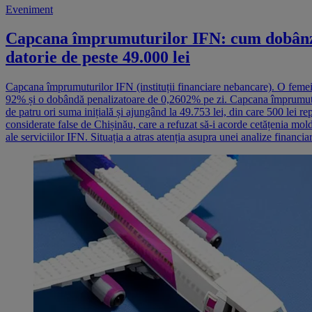
Eveniment
Capcana împrumuturilor IFN: cum dobânzile
datorie de peste 49.000 lei
Capcana împrumuturilor IFN (instituții financiare nebancare). O femei
92% și o dobândă penalizatoare de 0,2602% pe zi. Capcana împrumuturilo
de patru ori suma inițială și ajungând la 49.753 lei, din care 500 lei
considerate false de Chișinău, care a refuzat să-i acorde cetățenia mol
ale serviciilor IFN. Situația a atras atenția asupra unei analize financi