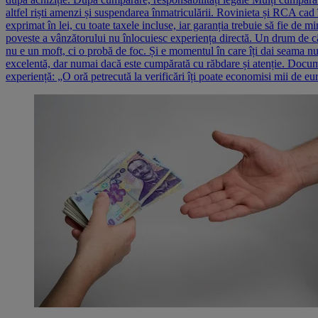
altfel riști amenzi și suspendarea înmatriculării. Rovinieta și RCA cad î
exprimat în lei, cu toate taxele incluse, iar garanția trebuie să fie de 
poveste a vânzătorului nu înlocuiesc experiența directă. Un drum de câț
nu e un moft, ci o probă de foc. Și e momentul în care îți dai seama nu
excelentă, dar numai dacă este cumpărată cu răbdare și atenție. Docume
experiență: „O oră petrecută la verificări îți poate economisi mii de eu