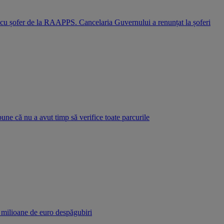
i cu șofer de la RAAPPS. Cancelaria Guvernului a renunțat la șoferi
pune că nu a avut timp să verifice toate parcurile
r milioane de euro despăgubiri