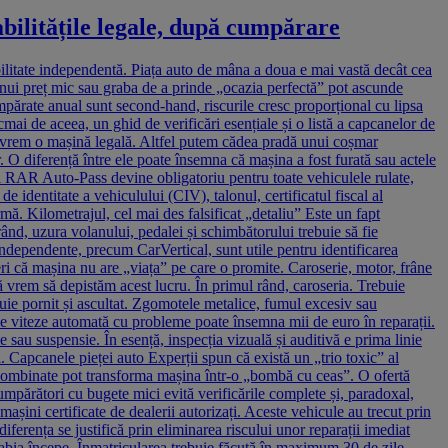
abilitățile legale, după cumpărare
litate independentă. Piața auto de mâna a doua e mai vastă decât cea
a unui preț mic sau graba de a prinde „ocazia perfectă” pot ascunde
ărate anual sunt second-hand, riscurile cresc proporțional cu lipsa
cmai de aceea, un ghid de verificări esențiale și o listă a capcanelor de
ă vrem o mașină legală. Altfel putem cădea pradă unui coșmar
. O diferență între ele poate însemna că mașina a fost furată sau actele
ul RAR Auto-Pass devine obligatoriu pentru toate vehiculele rulate,
e identitate a vehiculului (CIV), talonul, certificatul fiscal al
ă. Kilometrajul, cel mai des falsificat „detaliu” Este un fapt
ând, uzura volanului, pedalei și schimbătorului trebuie să fie
independente, precum CarVertical, sunt utile pentru identificarea
eri că mașina nu are „viața” pe care o promite. Caroserie, motor, frâne
ă vrem să depistăm acest lucru. În primul rând, caroseria. Trebuie
buie pornit și ascultat. Zgomotele metalice, fumul excesiv sau
 de viteze automată cu probleme poate însemna mii de euro în reparații.
au suspensie. În esență, inspecția vizuală și auditivă e prima linie
 Capcanele pieței auto Experții spun că există un „trio toxic” al
ar combinate pot transforma mașina într-o „bombă cu ceas”. O ofertă
cumpărători cu bugete mici evită verificările complete și, paradoxal,
mașini certificate de dealerii autorizați. Aceste vehicule au trecut prin
iferența se justifică prin eliminarea riscului unor reparații imediat
, abia începe. Înmatricularea trebuie făcută în maximum 30 de zile,