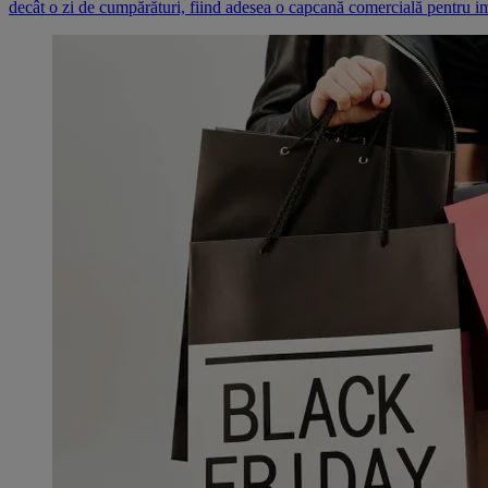
decât o zi de cumpărături, fiind adesea o capcană comercială pentru i