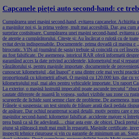
Capcanele pieței auto second-hand: ce trebu
Cumpărarea unei mașini second-hand, evitarea capcanelor. Achiziția un
a mașinilor noi și, la prima vedere, mult mai accesibilă. Dar, așa cum a
surprize costisitoare. Cumpărarea unei mașini second-hand, evitarea c
de atenție a cumpărătorului. Citește și: Au încărcat o rulotă cu de toate
evitat devin indispensabile. Documentele, prima dovadă că mașina e „c
birocratic. VIN-ul (numărul de șasiu) trebuie să coincidă cu cel înscris
au fost falsificate. De asemenea, istoricul RAR oferă informații despr
garantând acces la date privind accidentele, kilometrajul real și reparați
vânzătorului și, pentru mașinile importate, documentele de proveniență.
cunoscut: kilometrajul „dat înapoi” e una dintre cele mai vechi practic
proporțională cu kilometrii afișați. O mașină cu 120.000 km, dar cu vol
kilometrajului real, mai ales pentru vehiculele importate. Un raport Ca
La exterior, o mașină lustruită impecabil poate ascunde trecutul "zbuci
cautate diferențe de nuanță în vopsea, suduri vizibile sau zone cu rugi
scurgerile de lichide sunt semne clare de probleme. De asemenea, trans
Frânele și suspensia: un test simplu de frânare arată dacă pedala răsp
de apărare. Dar ochiul neantrenat scapă detalii, motiv pentru care e re
mașinilor second-hand: kilometraj falsificat, accidente majore și între
prea bună ca să fie adevărată… chiar asta este, de obicei. Dacă prețul e
ajung să plătească mult mai mult în reparații. Mașinile certificate, inves
inspecții tehnice riguroase și vin cu garanție de minimum un an. Sigur, c
după achiziție. După cumpărare, responsabilități legale Mulți cumpărăto