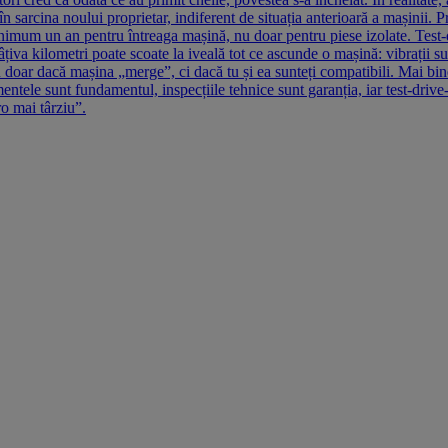
n sarcina noului proprietar, indiferent de situația anterioară a mașinii. Pr
minimum un an pentru întreaga mașină, nu doar pentru piese izolate. Test-d
iva kilometri poate scoate la iveală tot ce ascunde o mașină: vibrații su
 doar dacă mașina „merge”, ci dacă tu și ea sunteți compatibili. Mai bin
ntele sunt fundamentul, inspecțiile tehnice sunt garanția, iar test-driv
ro mai târziu”.