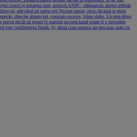
ețul corect și garanția sunt, potrivit ANPC, obligatorii: prețul trebuie
rive-ul, adevărul pe patru roți Niciun raport, nicio factură și nicio
specte, direcție imprecisă, consum excesiv, frâne slabe. Un test-drive
e previi decât să repari O mașină second-hand poate fi o investiție
e-ul este confirmarea finală. Și, după cum spunea un mecanic auto cu