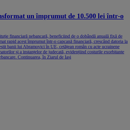
nsformat un împrumut de 10.500 lei într-o
ituție financiară nebancară, beneficiind de o dobândă anuală fixă de
mat rapid acest împrumut într-o capcană financiară, crescând datoria la
estit banii lui Abramovici în UE, cetățean român cu acte ucrainene
orilor și a instanțelor de judecată, evidențiind costurile exorbitante
 nebancare. Continuarea, în Ziarul de Iași