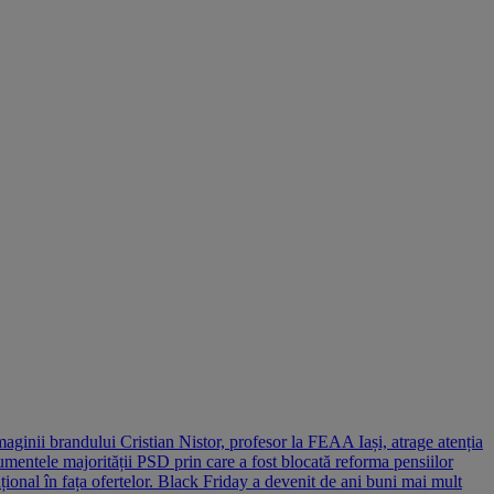
maginii brandului Cristian Nistor, profesor la FEAA Iași, atrage atenția
entele majorității PSD prin care a fost blocată reforma pensiilor
țional în fața ofertelor. Black Friday a devenit de ani buni mai mult