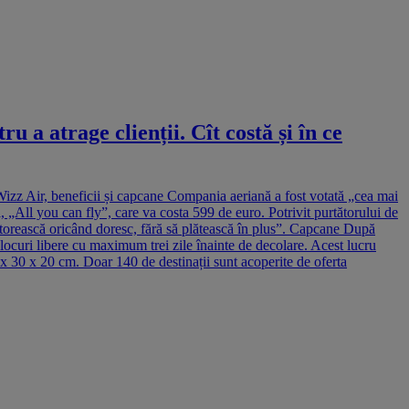
a atrage clienții. Cît costă și în ce
izz Air, beneficii și capcane Compania aeriană a fost votată „cea mai
All you can fly”, care va costa 599 de euro. Potrivit purtătorului de
lătorească oricând doresc, fără să plătească în plus”. Capcane După
a locuri libere cu maximum trei zile înainte de decolare. Acest lucru
0 x 30 x 20 cm. Doar 140 de destinații sunt acoperite de oferta