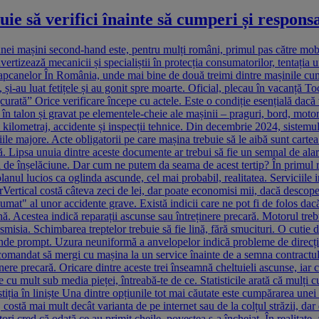
ie să verifici înainte să cumperi și respons
ei mașini second-hand este, pentru mulți români, primul pas către mobi
vertizează mecanicii și specialiștii în protecția consumatorilor, tentați
apcanelor În România, unde mai bine de două treimi dintre mașinile cump
, și-au luat fetițele și au gonit spre moarte. Oficial, plecau în vacanță To
urată” Orice verificare începe cu actele. Este o condiție esențială dac
 în talon și gravat pe elementele-cheie ale mașinii – praguri, bord, motor
e kilometraj, accidente și inspecții tehnice. Din decembrie 2024, sistem
ile majore. Acte obligatorii pe care mașina trebuie să le aibă sunt cartea d
 Lipsa unuia dintre aceste documente ar trebui să fie un semnal de alarm
i de înșelăciune. Dar cum ne putem da seama de acest tertip? În primul r
anul lucios ca oglinda ascunde, cel mai probabil, realitatea. Serviciile 
rVertical costă câteva zeci de lei, dar poate economisi mii, dacă descop
umat" al unor accidente grave. Există indicii care ne pot fi de folos dac
nă. Acestea indică reparații ascunse sau întreținere precară. Motorul tre
misia. Schimbarea treptelor trebuie să fie lină, fără smucituri. O cutie
unde prompt. Uzura neuniformă a anvelopelor indică probleme de direcție s
comandat să mergi cu mașina la un service înainte de a semna contractul.
ținere precară. Oricare dintre aceste trei înseamnă cheltuieli ascunse, i
 cu mult sub media pieței, întreabă-te de ce. Statisticile arată că mulți 
tiția în liniște Una dintre opțiunile tot mai căutate este cumpărarea unei 
ostă mai mult decât varianta de pe internet sau de la colțul străzii, dar d
ri cred că odată ce au primit cheile, povestea s-a încheiat. În realitate