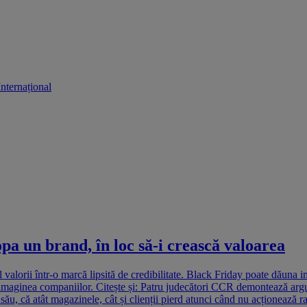
Internațional
pa un brand, în loc să-i crească valoarea
alorii într-o marcă lipsită de credibilitate. Black Friday poate dăuna i
imaginea companiilor. Citește și: Patru judecători CCR demontează argum
u, că atât magazinele, cât și clienții pierd atunci când nu acționează ra