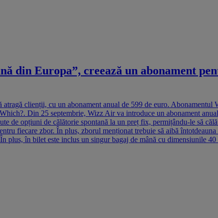
ă din Europa”, creează un abonament pentru 
ă atragă clienții, cu un abonament anual de 599 de euro. Abonamentul W
 Which?. Din 25 septembrie, Wizz Air va introduce un abonament anual, „
ute de opțiuni de călătorie spontană la un preț fix, permițându-le să că
 pentru fiecare zbor. În plus, zborul menționat trebuie să aibă întotdeaun
e. În plus, în bilet este inclus un singur bagaj de mână cu dimensiunile 4