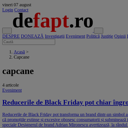
vineri
07 august
Login
Contact
DESPRE
DONEAZĂ
Investigații
Eveniment
Politică
Justiție
Opinii
Acasă
>
Capcane
capcane
4 articole
Eveniment
Reducerile de Black Friday pot chiar îngro
Reducerile de Black Friday pot transforma un brand dintr-un simbol al v
că promoțiile extinse și excesive obosesc consumatorii și subminează 
speciale Designerul de brand Adrian Mironescu avertizează, la rândul să