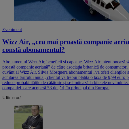
Eveniment
Wizz Air, „cea mai proastă companie aerian
constă abonamentul?
Abonamentul Wizz Air, beneficii și capcane. Wizz Air intenționează s
proastă companie aeriană” de către asociația britanică de consumatori
cuvânt al Wizz Air, Silvia Mosquera abonamentul „va oferi clienților s
achitarea tarifului anual, clientul va trebui plătită o taxă de 9,99 euro
reduce probabilitățile de călătorie și se limitează la biletele nevândut
companiei, care acoperă 53 de țări, în principal din Europa.
Ultima oră