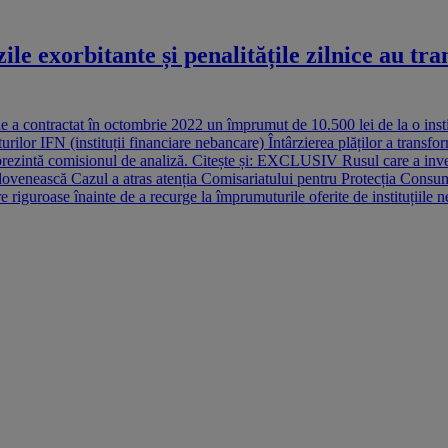
 exorbitante și penalitățile zilnice au tra
e a contractat în octombrie 2022 un împrumut de 10.500 lei de la o inst
r IFN (instituții financiare nebancare) Întârzierea plăților a transfor
 reprezintă comisionul de analiză. Citește și: EXCLUSIV Rusul care a inv
dovenească Cazul a atras atenția Comisariatului pentru Protecția Consumat
are riguroase înainte de a recurge la împrumuturile oferite de instituțiile