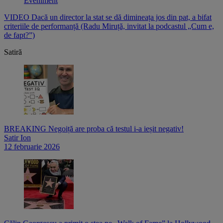
Eveniment
e
VIDEO Dacă un director la stat se dă dimineața jos din pat, a bifat
V
criteriile de performanță (Radu Miruță, invitat la podcastul „Cum e,
i
de fapt?”)
p
Satiră
BREAKING Negoiță are proba că testul i-a ieșit negativ!
Satir Ion
12 februarie 2026