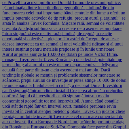
ce Powell l-a acuzat public pe Donald Trump de presiuni politice.
„Combinația dintre incertitudinea geopolitică și tulburările din
funcționarea celei mai importante bănci centrale din lume a oferit un
impuls puternic activelor de tip refugiu, precum aurul și argintul”, se
arată în analiza Tavex România. Mișcare rară, semnal de volatilitate
crescută Analiștii subliniază că o creștere de o asemenea amploare
într-o singură zi este relativ rară și indică, de regulă, o reacție
emoțională și colectivă a piețelor. Un astfel de început de an este
adesea interpretat ca un semnal al unei volatilități ridicate și al unui
interes susținut pentru metalele prețioase și în lunile următoare.
Aurul ar putea ajunge la 10.000 de dolari pe uncie Victor Dima,
manager Trezorerie la Tavex România, consideră că potențialul pe
termen lung al aurului nu este nici pe departe epuizat. „Mișcarea
actuală face parte dintr-un ciclu ascendent mai amplu. Dacă
tendințele globale se mențin și problemele sistemelor monetare se
adâncesc, prețul aurului de investiție ar putea atinge 10.000 de dolari
pe uncie până la finalul acestui ciclu”, a declarat Dima. Investitorii
caută siguranță într-un climat instabil Creșterea abruptă a prețurilor
confirmă faptul că investitorii caută siguranță într-un mediu
economic și geopolitic tot mai imprevizibil. Atunci când cotațiile
urcă atât de rapid într-un interval scurt, metalele prețioase revin
inevitabil în centrul atenției piețelor globale. Tavex, un jucător-cheie
pe piața aurului de investiții Tavex este cel mai mare comerciant de
aur de investiții din Europa de Nord și un jucător important pe piața
din România și Europa de Sud-Est. Compania face parte din Grupul