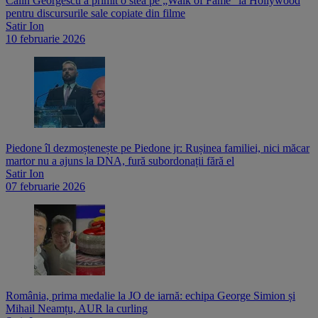
Călin Georgescu a primit o stea pe „Walk of Fame” la Hollywood
pentru discursurile sale copiate din filme
Satir Ion
10 februarie 2026
Piedone îl dezmoștenește pe Piedone jr: Rușinea familiei, nici măcar
martor nu a ajuns la DNA, fură subordonații fără el
Satir Ion
07 februarie 2026
România, prima medalie la JO de iarnă: echipa George Simion și
Mihail Neamțu, AUR la curling