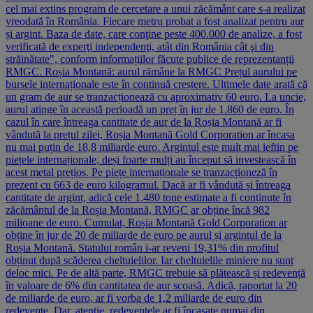
cel mai extins program de cercetare a unui zăcământ care s-a realizat
vreodată în România. Fiecare metru probat a fost analizat pentru aur
și argint. Baza de date, care conţine peste 400.000 de analize, a fost
verificată de experţi independenţi, atât din România cât şi din
străinătate", conform informațiilor făcute publice de reprezentanții
RMGC. Roșia Montană: aurul rămâne la RMGC Prețul aurului pe
bursele internaționale este în continuă creștere. Ultimele date arată că
un gram de aur se tranzacționează cu aproximativ 60 euro. La uncie,
aurul atinge în această perioadă un preț în jur de 1.860 de euro. În
cazul în care întreaga cantitate de aur de la Roșia Montană ar fi
vândută la prețul zilei, Roșia Montană Gold Corporation ar încasa
nu mai puțin de 18,8 miliarde euro. Argintul este mult mai ieftin pe
piețele internaționale, deși foarte mulți au început să investească în
acest metal prețios. Pe piețe internaționale se tranzacționeză în
prezent cu 663 de euro kilogramul. Dacă ar fi vândută și întreaga
cantitate de argint, adică cele 1.480 tone estimate a fi conținute în
zăcământul de la Roșia Montană, RMGC ar obține încă 982
milioane de euro. Cumulat, Roșia Montană Gold Corporation ar
obține în jur de 20 de miliarde de euro pe aurul și argintul de la
Roșia Montană. Statului român i-ar reveni 19,31% din profitul
obținut după scăderea cheltuielilor. Iar cheltuielile miniere nu sunt
deloc mici. Pe de altă parte, RMGC trebuie să plătească și redevență
în valoare de 6% din cantitatea de aur scoasă. Adică, raportat la 20
de miliarde de euro, ar fi vorba de 1,2 miliarde de euro din
redevențe. Dar, atenție, redevențele ar fi încasate numai din