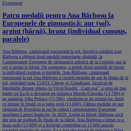
Eveniment
Patru medalii pentru Ana Bărbosu la
Europenele de gimnastică: aur (sol),
argint (bârnă), bronz (individual compus,
paralele)
Ana Bărbosu, campioană europeană la sol. Sportiva română Ana
Bărbosu a obținut două medalii importante sâmbătă, la
Campionatele Europene de gimnastică artistică de la Leipzig: aur la
sol și argint la bârnă. De asemenea, a primit două medalii de bronz
la individual compus și paralele. Ana Bărbosu, campioană
europeană la sol Ana Bărbosu a cucerit medalia de aur în finala de la
sol, obținând nota 13,833. Citește și: Grindeanu, încurcat de
întrebările despre relația cu Vicol-Nordis: „Cam așa”, a spus de mai
multe ori Ea le-a devansat pe italianca Manila Esposito (13,700) și
pe spaniola Alba Petisco (13,566), clasându-se pe primul loc după
ce intrase în finală cu a patra notă (13,600). Ultima medalie de aur
obținută de România la sol în cadrul Campionatelor Europene
aparținea Larisei Iordache, în 2020. Argint la bârnă: Bărbosu urcă
din nou pe podium În finala de la bârnă, Ana Bărbosu a intrat cu a
doua notă (13,600) și a încheiat competiția cu 13,666 puncte,
cucerind medalia de argint. Ea a fost devansată de belgianca Nina