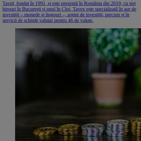
Tavid, fondat în 1991, și este prezentă în România din 2019, cu trei
birouri în București și unul în Cluj. Tavex este specializată în aur de
investiții – monede și lingouri –, argint de investiții, precum și în
servicii de schimb valutar pentru 46 de valute.