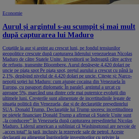
Economie
Aurul și argintul s-au scumpit și mai mult
după capturarea lui Maduro
Cotațiile la aur și argint au crescut luni, pe fondul tensiunilor
geopolitice crescute după capturarea liderului venezuelean Nicolas
Maduro de către Statele Unite. Investitorii se îndreaptă către active
de refugiu, transmite Bloomberg. Aurul depășește 4.420 dolari pe
uncie pe piața spot Pe piața spot, prețul aurului a crescut cu până la
2,1%, depășind nivelul de 4.420 dolari pe uncie. Citește și: Narco-
nepoții soției lui Maduro: cum ajunge cocaina din Venezuela în
Europa, cu pașaport diplomatic În paralel, argintul a urcat cu
aproape 5%, marcând una dintre cele mai puternice evoluții din
ultimele luni. Creșterile sunt alimentate de incertitudinile legate de
situația politică din Venezuela, dar și de declarațiile președintelui
SUA, Donald Trump. Declarațiile lui Trump sporesc incertitudinea
pe piețele financiare Donald Trump a afirmat că Statele Unite sunt
„la conducere” în Venezuela după capturarea președintelui Nicolas
Maduro. Liderul american a subliniat că Washingtonul are nevoie de
„acces total” la țară, inclusiv la rezervele sale de petrol. Aceste
declarații au alimentat îngrijorările investitorilor cu privire la