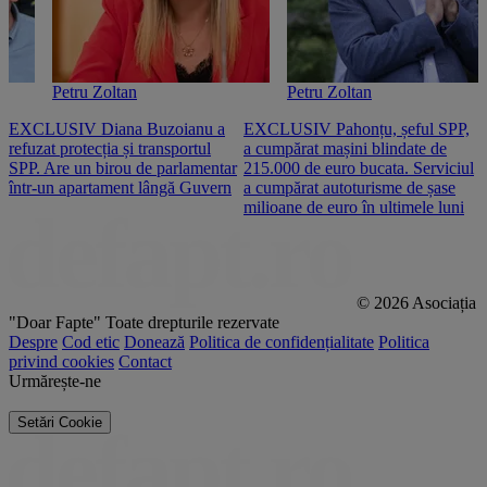
Petru Zoltan
Petru Zoltan
EXCLUSIV Diana Buzoianu a
EXCLUSIV Pahonțu, șeful SPP,
E
refuzat protecția și transportul
a cumpărat mașini blindate de
u
SPP. Are un birou de parlamentar
215.000 de euro bucata. Serviciul
c
într-un apartament lângă Guvern
a cumpărat autoturisme de șase
O
milioane de euro în ultimele luni
p
© 2026 Asociația
"Doar Fapte"
Toate drepturile rezervate
Despre
Cod etic
Donează
Politica de confidențialitate
Politica
privind cookies
Contact
Urmărește-ne
Setări Cookie