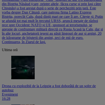
din Bistriţa Năsăud (care, printre altele, făcea curse şi prin Iaşi către
Chişinău) a fost arestat după o serie de percheziţii prin ţară. Este
vorba despre Dan Cătună, care patrona firma Latino Express
Bistriţa, poreclit Calu, după dinţii mari pe care îi are. Citește și: Putin
se afundă tot mai mult în trecutul URSS, aruncă mesaje de război
rece spre Occident: NATO și UE, sponsori ai terorismului, se
apropie de confruntare militară directă cu Rusia Acasă la Calu, dar şi
în alte locuri, anchetatorii ieşeni au găsit lingouri de aur şi argint, 20
de kilograme de bijuterii din argint, zeci de mii de euro.
Continuarea, în Ziarul de Iași.
Ultima oră
Drona cu explozibil de la Leipzig a fost doborâtă de un şofer de
autobuz
Eveniment
16:28