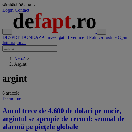
sâmbătă
08 august
Login
Contact
DESPRE
DONEAZĂ
Investigații
Eveniment
Politică
Justiție
Opinii
Internațional
Acasă
>
Argint
argint
6 articole
Economie
Aurul trece de 4.600 de dolari pe uncie,
argintul se apropie de record: semnal de
alarmă pe piețele globale