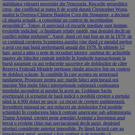
stabilitatea viitoarei guvernări din Venezuela. Riscurile geopolitice
cresc, dar conflictul ar putea fi de scurtă durată Christopher Wong,
analist la Oversea-Chinese Banking Corp din Singapore, a declarat
că situația actuală „a consolidat un context de incertitudine
geopolitică”. Totuși, el apreciază că riscurile imediate sunt limitate,
evoluțiile indicând „o finalizare relativ rapidă, mai degrabă decât un
conflict militar prelungit”. Aurul, după cel mai bun an de la 1979: de
ce continuă creșterea Scumpirea aurului vine după ce metalul prețios
a avut cea mai bună performanță anuală din 1979. În ultimele 12
luni, aurul a atins o serie de recorduri istorice, susținut de: achizițiile
masive ale băncilor centrale intrările în fondurile tranzacționate la
bursă garantate cu aur reducerile succesive ale dobânzilor de către
Rezerva Federală Metalele prețioase rămân atractive într-un context
de dobânzi scăzute, în condițiile în care acestea nu generează
randament. Prognoze pentru aur: marile bănci anticipează noi
maxime Mai multe bănci internaționale estimează continuarea
trendului ascendent al aurului în acest an. Goldman Sachs
avertizează că scenariul de bază indică o posibilă creștere a prețului
până la 4.900 dolari pe uncie, cu riscuri de creștere suplimentară.
Investitorii mizează pe: noi reduceri ale dobânzilor Fed posibile
schimbări în conducerea băncii centrale americane sub administrația
Trump Argintul, creșteri peste așteptări Argintul a înregistrat anul
trecut o evoluție chiar mai spectaculoasă decât aurul, depășind
niveluri considerate anterior imposibile. Pe lângă factorii care au
impulsionat aurul, argintul a fost susținut și de temerile că