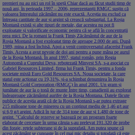
premieri nu au nici un rol în speță Chiar dacă au făcut studii timp de
nouă ani, în perioada 1997 – 2006, reprezentanții RMGC susțin că
valoarea întregului zăcământ nu este exactă. Aceștia nu exclud ca
întreaga cantitate de aur și argint să crească substanțial. La Roșia
Montană există și alte tipuri de metale, dar acestea nu pot fi
exploatate și valorificate economic pentru că se află în concentrații
prea mici. De la romani la Frank Timiș Zăcământul de aur de la
Roșia Montană a fost exploatat timp de aproape 2.000 de ani. După
1989, mina a fost închisă. Apoi a venit controversatul afacerist Frank
Timiș. Acesta a avut nevoie de doi ani pentru a pune mâna pe aurul
de la Roșia Montană. În anul 1997, statul român, prin Regia
Autonomă a Cuprului Deva, rebotezată Minvest SA, s-a asociat cu
Gabriel Resources Limited, firma lui Frank Timiș, pentru a fonda
societate mixtă Euro Gold Resources SA. Noua societate, la care
statul este acționar cu 19,31%, și-a schimbat denumirea în Roșia
Montană Gold Corporation (RMGC) în anul 2001. Un gram și
jumătate de aur la o tonă de munte Între timp, canadienii au explorat
îndeaproape zăcământul aurifer de la Roșia Montana. Datele făcute
publice de aceștia arată că de la Roșia Montană s-ar putea extrage
215 milioane tone de minereu cu un conținut mediu de 1,46 g/t aur
şi 6,9 g/t argint. Adică în jur de 314 tone de aur și 1.480 de tone de
argint. "Calculul de rezerve se bazează pe un program foarte
elaborat de cercetare în urma căruia s-au prelevat 191.320 de probe
din foraje, reţele subterane şi de la suprafaţă. Am putea spune că
acest zăcământ se cunoaşte în cel mai mic detaliu şi totodată că este