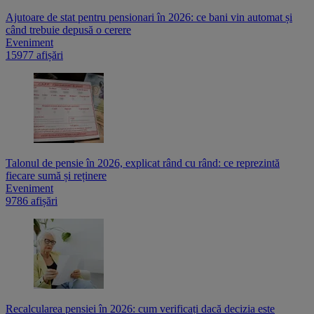
Ajutoare de stat pentru pensionari în 2026: ce bani vin automat și
când trebuie depusă o cerere
Eveniment
15977 afișări
Talonul de pensie în 2026, explicat rând cu rând: ce reprezintă
fiecare sumă și reținere
Eveniment
9786 afișări
Recalcularea pensiei în 2026: cum verificați dacă decizia este