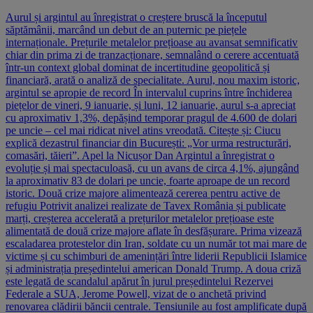
Aurul și argintul au înregistrat o creștere bruscă la începutul
săptămânii, marcând un debut de an puternic pe piețele
internaționale. Prețurile metalelor prețioase au avansat semnificativ
chiar din prima zi de tranzacționare, semnalând o cerere accentuată
într-un context global dominat de incertitudine geopolitică și
financiară, arată o analiză de specialitate. Aurul, nou maxim istoric,
argintul se apropie de record În intervalul cuprins între închiderea
piețelor de vineri, 9 ianuarie, și luni, 12 ianuarie, aurul s-a apreciat
cu aproximativ 1,3%, depășind temporar pragul de 4.600 de dolari
pe uncie – cel mai ridicat nivel atins vreodată. Citește și: Ciucu
explică dezastrul financiar din București: „Vor urma restructurări,
comasări, tăieri”. Apel la Nicușor Dan Argintul a înregistrat o
evoluție și mai spectaculoasă, cu un avans de circa 4,1%, ajungând
la aproximativ 83 de dolari pe uncie, foarte aproape de un record
istoric. Două crize majore alimentează cererea pentru active de
refugiu Potrivit analizei realizate de Tavex România și publicate
marți, creșterea accelerată a prețurilor metalelor prețioase este
alimentată de două crize majore aflate în desfășurare. Prima vizează
escaladarea protestelor din Iran, soldate cu un număr tot mai mare de
victime și cu schimburi de amenințări între liderii Republicii Islamice
și administrația președintelui american Donald Trump. A doua criză
este legată de scandalul apărut în jurul președintelui Rezervei
Federale a SUA, Jerome Powell, vizat de o anchetă privind
renovarea clădirii băncii centrale. Tensiunile au fost amplificate după