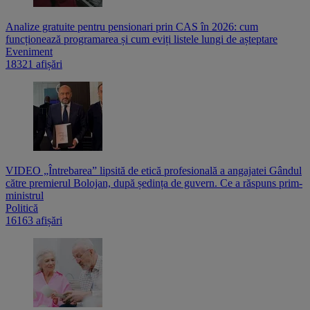
Analize gratuite pentru pensionari prin CAS în 2026: cum
funcționează programarea și cum eviți listele lungi de așteptare
Eveniment
18321 afișări
VIDEO „Întrebarea” lipsită de etică profesională a angajatei Gândul
către premierul Bolojan, după ședința de guvern. Ce a răspuns prim-
ministrul
Politică
16163 afișări