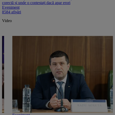
corectă și unde o contestați dacă apar erori
Eveniment
8584 afișări
Video