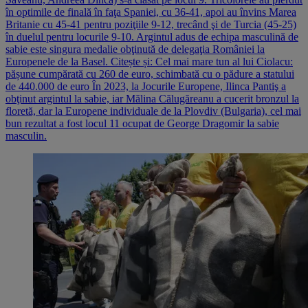
în optimile de finală în faţa Spaniei, cu 36-41, apoi au învins Marea
Britanie cu 45-41 pentru poziţiile 9-12, trecând şi de Turcia (45-25)
în duelul pentru locurile 9-10. Argintul adus de echipa masculină de
sabie este singura medalie obţinută de delegaţia României la
Europenele de la Basel. Citește și: Cel mai mare tun al lui Ciolacu:
pășune cumpărată cu 260 de euro, schimbată cu o pădure a statului
de 440.000 de euro În 2023, la Jocurile Europene, Ilinca Pantiş a
obţinut argintul la sabie, iar Mălina Călugăreanu a cucerit bronzul la
floretă, dar la Europene individuale de la Plovdiv (Bulgaria), cel mai
bun rezultat a fost locul 11 ocupat de George Dragomir la sabie
masculin.