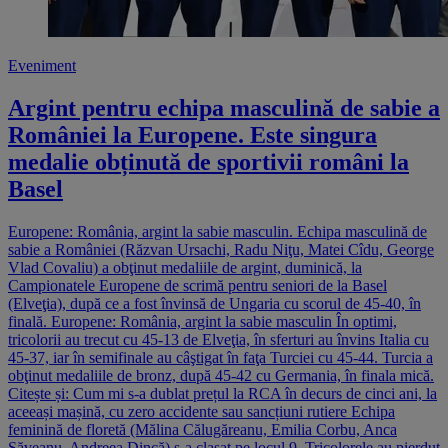
Eveniment
Argint pentru echipa masculină de sabie a
României la Europene. Este singura
medalie obținută de sportivii români la
Basel
Europene: România, argint la sabie masculin. Echipa masculină de
sabie a României (Răzvan Ursachi, Radu Niţu, Matei Cîdu, George
Vlad Covaliu) a obţinut medaliile de argint, duminică, la
Campionatele Europene de scrimă pentru seniori de la Basel
(Elveţia), după ce a fost învinsă de Ungaria cu scorul de 45-40, în
finală. Europene: România, argint la sabie masculin În optimi,
tricolorii au trecut cu 45-13 de Elveţia, în sferturi au învins Italia cu
45-37, iar în semifinale au câştigat în faţa Turciei cu 45-44. Turcia a
obţinut medaliile de bronz, după 45-42 cu Germania, în finala mică.
Citește și: Cum mi s-a dublat prețul la RCA în decurs de cinci ani, la
aceeași mașină, cu zero accidente sau sancțiuni rutiere Echipa
feminină de floretă (Mălina Călugăreanu, Emilia Corbu, Anca
Săveanu, Andreea Dincă) s-a clasat pe locul 9. Tricolorele au pierdut