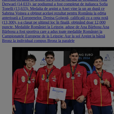
Derwael (14,033), iar podiumul a fost completat de italianca Sofia
Tonelli (13,633). Medalia de argint a Anei vine la un an după ce
Sabrina Voinea a obținut același rezultat pentru România la ediția
anterioară a Europenelor. Denisa Golgotă, calificată cu a opta notă
(13,300), s-a clasat pe ultimul loc în finală, obținând doar 12,000
puncte. Medaliile României la Leipzig, aduse de Ana Bărbosu Ana
Bărbosu a fost sportiva care a adus toate medaliile României la
Campionatele Europene de la Leipzig: Aur la sol Argint la bârnă
Bronz la individual compus Bronz la paralele