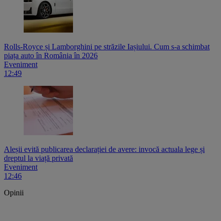
Rolls-Royce și Lamborghini pe străzile Iașiului. Cum s-a schimbat
piața auto în România în 2026
Eveniment
12:49
Aleșii evită publicarea declarației de avere: invocă actuala lege și
dreptul la viață privată
Eveniment
12:46
Opinii