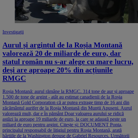
Investigații
Aurul și argintul de la Roșia Montană
valorează 20 de miliarde de euro, dar
statul român nu s-ar alege cu mare lucru,
deși are aproape 20% din acțiunile
RMGC
Roșia Montană: aurul rămâne la RMGC. 314 tone de aur și aproape
1.500 de tone de argint - atât au estimat canadienii de la Roșia
Montană Gold Corporation că ar putea extrage timp de 16 ani din
zăcământul aurifer de la Roșia Montană din Munții Apuseni. Aurul
valorează mult, dar e în pământ Doar valoarea aurului se ridică
astăzi la aproape 19 miliarde de euro, la care se adaugă peste un
miliard de euro pentru argint. Citește și: DOCUMENT Ponta,
principalul responsabil de litigiul pentru Roșia Montană, arată
hârtiile de la Washington depuse de Gabriel Resources. Următorii