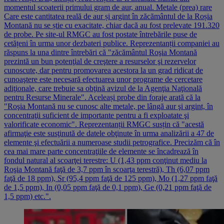
momentul scoaterii primului gram de aur, anual. Metale (prea) rare
Care este cantitatea reală de aur și argint în zăcământul de la Roșia
Montană nu se știe cu exacitate, chiar dacă au fost prelevate 191.320
de probe. Pe site-ul RMGC au fost postate întrebările puse de
cetățeni în urma unor dezbateri publice. Reprezentanții companiei au
răspuns la una dintre întrebări că "zăcământul Roşia Montană
prezintă un bun potenţial de creştere a resurselor şi rezervelor
cunoscute, dar pentru promovarea acestora la un grad ridicat de
cunoaştere este necesară efectuarea unor programe de cercetare
adiţionale, care trebuie sa obţină avizul de la Agenţia Naţională
pentru Resurse Minerale". Aceleași probe din foraje arată că la
"Roşia Montană nu se cunosc alte metale, pe lângă aur şi argint, în
concentraţii suficient de importante pentru a fi exploatate şi
valorificate economic". Reprezentanții RMGC susțin că "acestă
afirmaţie este susţinută de datele obţinute în urma analizării a 47 de
elemente şi efectuării a numeroase studii petrografice. Precizăm că în
cea mai mare parte concentraţiile de elemente se încadrează în
fondul natural al scoarţei terestre: U (1,43 ppm conţinut mediu la
Roşia Montană faţă de 3,7 ppm în scoarţa terestră), Th (6,07 ppm
faţă de 18 ppm), Sr (95,4 ppm faţă de 125 ppm), Mo (1,27 ppm faţă
de 1,5 ppm), In (0,05 ppm faţă de 0,1 ppm), Ge (0,21 ppm faţă de
1,5 ppm) etc.".