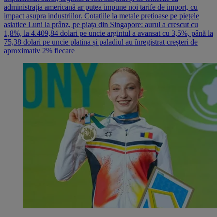
administrația americană ar putea impune noi tarife de import, cu
impact asupra industriilor. Cotațiile la metale prețioase pe piețele
asiatice Luni la prânz, pe piața din Singapore: aurul a crescut cu
1,8%, la 4.409,84 dolari pe uncie argintul a avansat cu 3,5%, până la
75,38 dolari pe uncie platina și paladiul au înregistrat creșteri de
aproximativ 2% fiecare